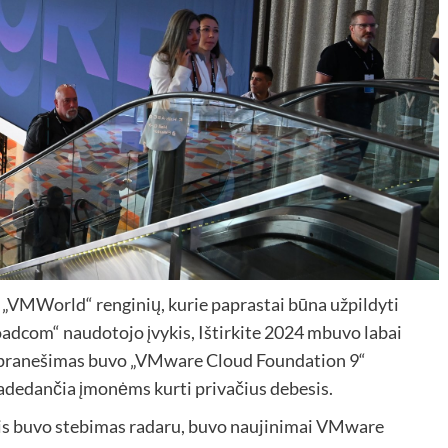
 „VMWorld“ renginių, kurie paprastai būna užpildyti
adcom“ naudotojo įvykis,
Ištirkite 2024 m
buvo labai
se pranešimas buvo „VMware Cloud Foundation 9“
padedančia įmonėms kurti privačius debesis.
ris buvo stebimas radaru, buvo naujinimai
VMware