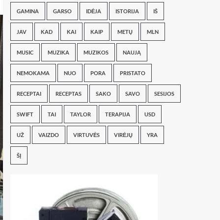
GAMINA
GARSO
IDĖJA
ISTORIJA
IŠ
JAV
KAD
KAI
KAIP
METŲ
MLN
MUSIC
MUZIKA
MUZIKOS
NAUJĄ
NEMOKAMA
NUO
PORA
PRISTATO
RECEPTAI
RECEPTAS
SAKO
SAVO
SESIJOS
SWIFT
TAI
TAYLOR
TERAPIJA
USD
UŽ
VAIZDO
VIRTUVĖS
VIRĖJŲ
YRA
ŠĮ