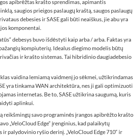
ngos apibrėžtas krašto sprendimas, apimantis
inklą, saugios prieigos paslaugų kraštą, saugos paslaugų
rivataus debesies ir SASE gali būti neaiškus, jie abu yra
zijos komponentai.
atūs“ debesys buvo išdėstyti kaip arba / arba. Faktas yra
nori pažangių kompiuterių. Idealus diegimo modelis būtų
rivačias ir krašto sistemas. Tai hibridinio daugiadebesio
nklas vaidina lemiamą vaidmenį jo sėkmei, užtikrindamas
SASE yra tinkama WAN architektūra, nes ji gali optimizuoti
dojamas internetas. Be to, SASE užtikrina saugumą, kuris
idyti aplinkui.
ą reikšmingų savo programinės įrangos apibrėžto krašto
avo „VeloCloud Edge“ įrenginius, kad palaikytų
s ir palydovinio ryšio derinį. „VeloCloud Edge 710“ ir