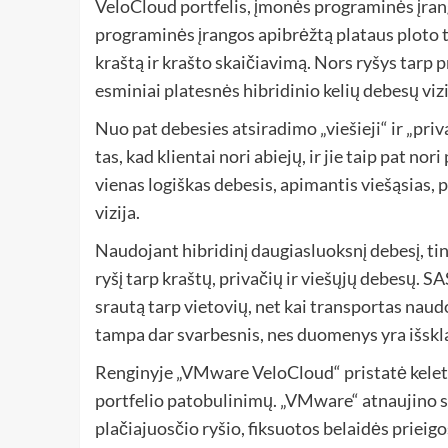
VeloCloud
portfelis, įmonės programinės įra
programinės įrangos apibrėžtą plataus ploto t
kraštą ir krašto skaičiavimą. Nors ryšys tarp p
esminiai platesnės hibridinio kelių debesų vi
Nuo pat debesies atsiradimo „viešieji“ ir „priv
tas, kad klientai nori abiejų, ir jie taip pat 
vienas logiškas debesis, apimantis viešąsias, p
vizija.
Naudojant hibridinį daugiasluoksnį debesį, ti
ryšį tarp kraštų, privačių ir viešųjų debesų. 
srautą tarp vietovių, net kai transportas nau
tampa dar svarbesnis, nes duomenys yra išskla
Renginyje „VMware VeloCloud“ pristatė kelet
portfelio patobulinimų. „VMware“ atnaujino s
plačiajuosčio ryšio, fiksuotos belaidės prieigo