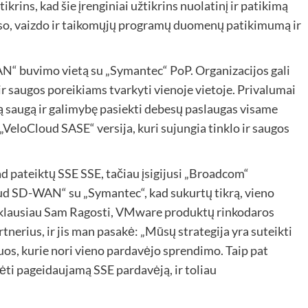
rins, kad šie įrenginiai užtikrins nuolatinį ir patikimą
balso, vaizdo ir taikomųjų programų duomenų patikimumą ir
“ buvimo vietą su „Symantec“ PoP. Organizacijos gali
r saugos poreikiams tvarkyti vienoje vietoje. Privalumai
tą saugą ir galimybę pasiekti debesų paslaugas visame
„VeloCloud SASE“ versija, kuri sujungia tinklo ir saugos
ad pateiktų SSE SSE, tačiau įsigijusi „Broadcom“
ud SD-WAN“ su „Symantec“, kad sukurtų tikrą, vieno
aklausiau Sam Ragosti, VMware produktų rinkodaros
tnerius, ir jis man pasakė: „Mūsų strategija yra suteikti
uos, kurie nori vieno pardavėjo sprendimo. Taip pat
urėti pageidaujamą SSE pardavėją, ir toliau