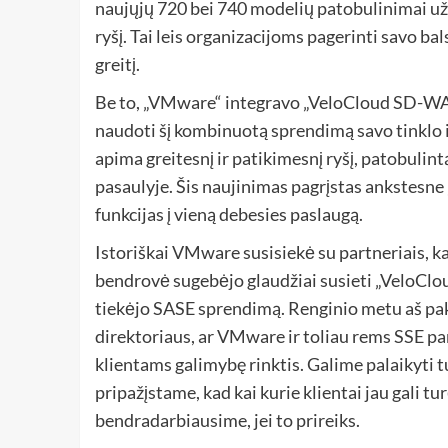
naujųjų 720 bei 740 modelių patobulinimai užtik
ryšį. Tai leis organizacijoms pagerinti savo 
greitį.
Be to, „VMware“ integravo „VeloCloud SD-WAN
naudoti šį kombinuotą sprendimą savo tinklo i
apima greitesnį ir patikimesnį ryšį, patobulin
pasaulyje. Šis naujinimas pagrįstas ankstesne 
funkcijas į vieną debesies paslaugą.
Istoriškai VMware susisiekė su partneriais, k
bendrovė sugebėjo glaudžiai susieti „VeloClo
tiekėjo SASE sprendimą. Renginio metu aš p
direktoriaus, ar VMware ir toliau rems SSE par
klientams galimybę rinktis. Galime palaikyti t
pripažįstame, kad kai kurie klientai jau gali t
bendradarbiausime, jei to prireiks.