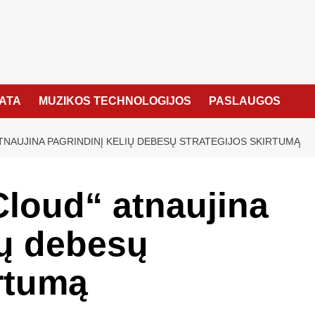
KATA
MUZIKOS TECHNOLOGIJOS
PASLAUGOS
NAUJINA PAGRINDINĮ KELIŲ DEBESŲ STRATEGIJOS SKIRTUMĄ
loud“ atnaujina
ių debesų
irtumą