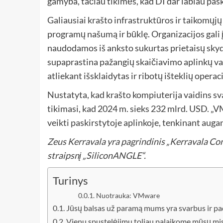
gamyba, tačiau tikimės, kad DI dar labiau pas
Galiausiai krašto infrastruktūros ir taikomųjų
programų našumą ir būklę. Organizacijos gali 
naudodamos iš anksto sukurtas prietaisų skydel
supaprastina pažangių skaičiavimo aplinkų va
atliekant išsklaidytas ir ribotų išteklių operaci
Nustatyta, kad krašto kompiuterija vaidins s
tikimasi, kad 2024 m. sieks 232 mlrd. USD. „
veikti paskirstytoje aplinkoje, tenkinant augan
Zeus Kerravala yra pagrindinis „Kerravala Cons
straipsnį „SiliconANGLE“.
Turinys
Nuotrauka: VMware
Jūsų balsas už paramą mums yra svarbus ir 
Vienu spustelėjimu toliau palaikome mūsų misi