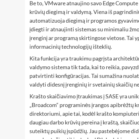
Be to, VMware atnaujino savo
Edge Compute 
krūvių diegimą ir valdymą. Viena iš pagrindinių
automatizuoja diegimą ir programos gyvavimo 
įdiegti ir atnaujinti sistemas su minimaliu žm
įrenginį ar programą skirtingose ​​vietose. Ta
informacinių technologijų išteklių.
Kita funkcija yra traukimu pagrįsta architektūra
valdymo sistema tik tada, kai to reikia, pavyzd
patvirtinti konfigūracijas. Tai sumažina nuola
valdyti didesnį įrenginių ir svetainių skaičių
Krašto skaičiavimo įtraukimas į SASE yra uni
„Broadcom“ programinės įrangos apibrėžtų kra
direktoriumi, apie tai, kodėl krašto kompiuterij
daugiau darbo krūvių pereina į kraštą, skaičiuo
suteiktų puikių įspūdžių. Jau pastebėjome did