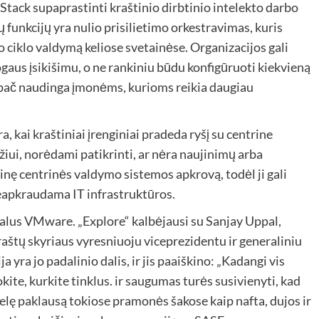
Stack
supaprastinti kraštinio dirbtinio intelekto darbo
 funkcijų yra nulio prisilietimo orkestravimas, kuris
ciklo valdymą keliose svetainėse. Organizacijos gali
ogaus įsikišimu, o ne rankiniu būdu konfigūruoti kiekvieną
i ypač naudinga įmonėms, kurioms reikia daugiau
, kai kraštiniai įrenginiai pradeda ryšį su centrine
žiui, norėdami patikrinti, ar nėra naujinimų arba
tinę centrinės valdymo sistemos apkrovą, todėl ji gali
 neapkraudama IT infrastruktūros.
kalus VMware. „Explore“ kalbėjausi su Sanjay Uppal,
štų skyriaus vyresniuoju viceprezidentu ir generaliniu
a yra jo padalinio dalis, ir jis paaiškino: „Kadangi vis
kite, kurkite tinklus. ir saugumas turės susivienyti, kad
elę paklausą tokiose pramonės šakose kaip nafta, dujos ir