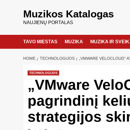
Muzikos Katalogas
NAUJIENŲ PORTALAS
TAVO MIESTAS
MUZIKA
MUZIKA IR SVEI
HOME
TECHNOLOGIJOS
„VMWARE VELOCLOUD“ AT
TECHNOLOGIJOS
„VMware VeloC
pagrindinį kel
strategijos sk