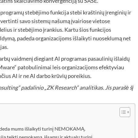
katins skaičiavimo konvergenciją su SASE.
 programų stebėjimo funkcija stebi kraštinių įrenginių ir
įvertinti savo sistemų našumą įvairiose vietose
ius ir stebėjimo įrankius. Kartu šios funkcijos
ldymą, padeda organizacijoms išlaikyti nuoseklumą net
jas.
varbų vaidmenį diegiant AI programas
pasaulinių išlaidų
VMware“ patobulinimai leis organizacijoms efektyviau
čius AI ir ne AI darbo krūvių poreikius.
ulting“ padalinio „ZK Research“ analitikas. Jis parašė šį
padeda mums išlaikyti turinį NEMOKAMĄ.
ją teikti nemokamą, išsamų ir aktualų turinį.