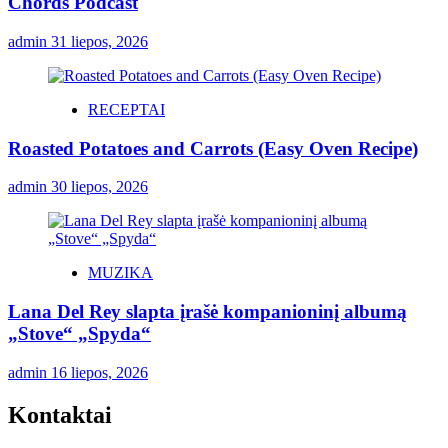
Chords Podcast
admin
31 liepos, 2026
RECEPTAI
Roasted Potatoes and Carrots (Easy Oven Recipe)
admin
30 liepos, 2026
MUZIKA
Lana Del Rey slapta įrašė kompanioninį albumą
„Stove“ „Spyda“
admin
16 liepos, 2026
Kontaktai