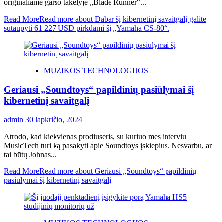
originaliame garso takelyje „Blade Runner“...
Read More
Read more about Dabar šį kibernetinį savaitgalį galite
sutaupyti 61 227 USD pirkdami šį „Yamaha CS-80“.
MUZIKOS TECHNOLOGIJOS
Geriausi „Soundtoys“ papildinių pasiūlymai šį
kibernetinį savaitgalį
admin
30 lapkričio, 2024
Atrodo, kad kiekvienas prodiuseris, su kuriuo mes interviu
MusicTech turi ką pasakyti apie Soundtoys įskiepius. Nesvarbu, ar
tai būtų Johnas...
Read More
Read more about Geriausi „Soundtoys“ papildinių
pasiūlymai šį kibernetinį savaitgalį