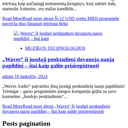
telefoną kaip pučiamąjį instrumentą.Įrenginys, kurį sukūrė italų
startuolis Artinoise, yra mažas kandiklis...
Read More
Read more about Ši 22 USD vertės MIDI programėlė
paverčia jūsų išmanųjį telefoną fleita
MUZIKOS TECHNOLOGIJOS
„Waves“ šį juodąjį penktadienį dovanoja naują
papildinį – štai kaip galite prisiregistruoti
admin
10 lapkričio, 2024
„Waves Audio“ paįvairins jūsų juodąjį penktadienį nauju papildiniu!
Teisingai – garso programinės įrangos kompanija grįžta su savo
kasmetine „Juodojo penktadienio“...
Read More
Read more about „Waves“ šį juodąjį penktadienį
dovanoja naują papildinį – štai kaip galite prisiregistruoti
Posts pagination