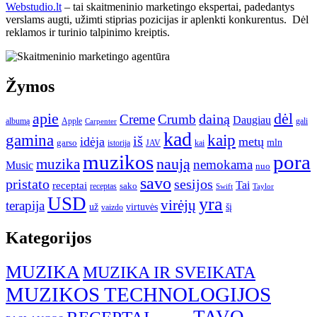
Webstudio.lt
– tai skaitmeninio marketingo ekspertai, padedantys
verslams augti, užimti stiprias pozicijas ir aplenkti konkurentus. Dėl
reklamos ir turinio talpinimo kreiptis.
Žymos
apie
dėl
dainą
Creme
Crumb
Daugiau
albumą
gali
Apple
Carpenter
kad
gamina
kaip
iš
idėja
metų
garso
mln
JAV
kai
istorija
muzikos
pora
naują
muzika
nemokama
Music
nuo
savo
pristato
sesijos
Tai
receptai
sako
receptas
Swift
Taylor
USD
yra
virėjų
terapija
už
virtuvės
šį
vaizdo
Kategorijos
MUZIKA
MUZIKA IR SVEIKATA
MUZIKOS TECHNOLOGIJOS