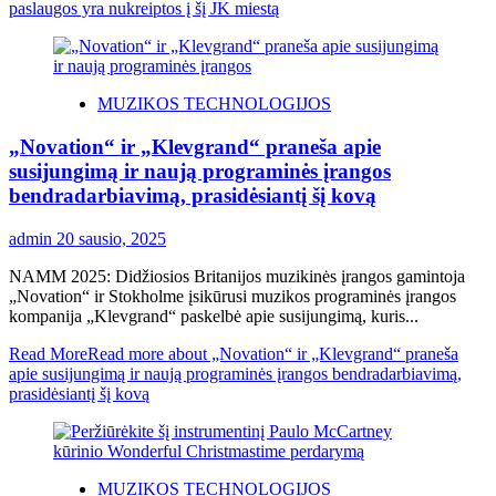
paslaugos yra nukreiptos į šį JK miestą
MUZIKOS TECHNOLOGIJOS
„Novation“ ir „Klevgrand“ praneša apie
susijungimą ir naują programinės įrangos
bendradarbiavimą, prasidėsiantį šį kovą
admin
20 sausio, 2025
NAMM 2025: Didžiosios Britanijos muzikinės įrangos gamintoja
„Novation“ ir Stokholme įsikūrusi muzikos programinės įrangos
kompanija „Klevgrand“ paskelbė apie susijungimą, kuris...
Read More
Read more about „Novation“ ir „Klevgrand“ praneša
apie susijungimą ir naują programinės įrangos bendradarbiavimą,
prasidėsiantį šį kovą
MUZIKOS TECHNOLOGIJOS