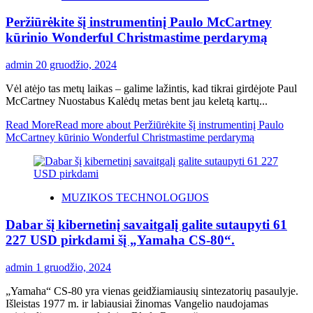
Peržiūrėkite šį instrumentinį Paulo McCartney
kūrinio Wonderful Christmastime perdarymą
admin
20 gruodžio, 2024
Vėl atėjo tas metų laikas – galime lažintis, kad tikrai girdėjote Paul
McCartney Nuostabus Kalėdų metas bent jau keletą kartų...
Read More
Read more about Peržiūrėkite šį instrumentinį Paulo
McCartney kūrinio Wonderful Christmastime perdarymą
MUZIKOS TECHNOLOGIJOS
Dabar šį kibernetinį savaitgalį galite sutaupyti 61
227 USD pirkdami šį „Yamaha CS-80“.
admin
1 gruodžio, 2024
„Yamaha“ CS-80 yra vienas geidžiamiausių sintezatorių pasaulyje.
Išleistas 1977 m. ir labiausiai žinomas Vangelio naudojamas