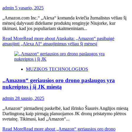
admin
5 vasario, 2025
„Amazon.com Inc.“ „Alexa“ komanda kviečia žurnalistus vėliau šį
mėnesį dalyvauti dideliame produktų renginyje Niujorke, kur
tikimasi, kad jos populiariam skaitmeniniam...
Read More
Read more about Ataskaita: „Amazon“ pasibaigė
atnaujinti „Alexa AI“ atnaujinimus vėliau šį mėnesį
MUZIKOS TECHNOLOGIJOS
„Amazon“ geriausios oro drono paslaugos yra
nukreiptos į šį JK miestą
admin
28 sausio, 2025
„Amazon“ pirmadienį paskelbė, kad išrinko Šiaurės Anglijos miestą
Darlingtoną kaip pirmąją planuojamos JK dronų pristatymo plėtros
svetainę. Tikimasi, kad „Amazon“...
Read More
Read more about „Amazon“ geriausios oro drono