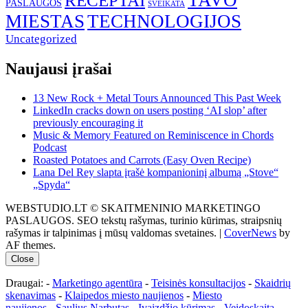
TAVO
RECEPTAI
PASLAUGOS
SVEIKATA
MIESTAS
TECHNOLOGIJOS
Uncategorized
Naujausi įrašai
13 New Rock + Metal Tours Announced This Past Week
LinkedIn cracks down on users posting ‘AI slop’ after
previously encouraging it
Music & Memory Featured on Reminiscence in Chords
Podcast
Roasted Potatoes and Carrots (Easy Oven Recipe)
Lana Del Rey slapta įrašė kompanioninį albumą „Stove“
„Spyda“
WEBSTUDIO.LT © SKAITMENINIO MARKETINGO
PASLAUGOS. SEO tekstų rašymas, turinio kūrimas, straipsnių
rašymas ir talpinimas į mūsų valdomas svetaines.
|
CoverNews
by
AF themes.
Close
Draugai: -
Marketingo agentūra
-
Teisinės konsultacijos
-
Skaidrių
skenavimas
-
Klaipedos miesto naujienos
-
Miesto
naujienos
-
Saulius Narbutas
-
Įvaizdžio kūrimas
-
Veidoskaita
-