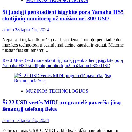
MUZIKOS TECHNOLOGIJOS
Šį juodąjį penktadienį įsigykite porą Yamaha HS5
studijinių monitorių už mažiau nei 300 USD
admin
28 lapkričio, 2024
Nepaisant to, kad iki mūsų dar liko diena, Juodojo penktadienio
muzikos technologijų pasiūlymai ateina gausiai ir greitai. Matome
tūkstančius stulbinamų...
Read More
Read more about Šį juodąjį penktadienį įsigykite porą
Yamaha HS5 studijinių monitorių už mažiau nei 300 USD
MUZIKOS TECHNOLOGIJOS
Ši 22 USD vertės MIDI programėlė paverčia jūsų
išmanųjį telefoną fleita
admin
13 lapkričio, 2024
Zefiro, naujas USB-C MIDI valdiklis, leidžia naudoti išmanųjį