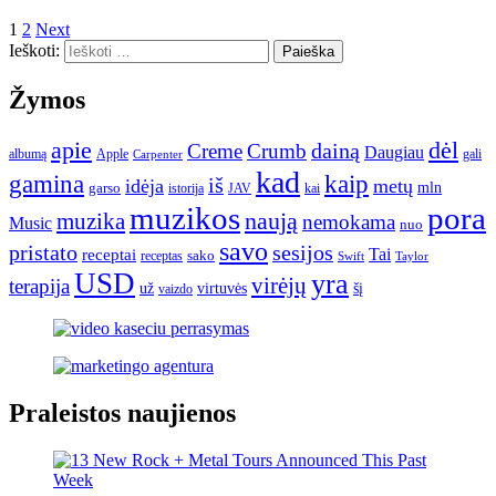
1
2
Next
Ieškoti:
Žymos
apie
dėl
dainą
Creme
Crumb
Daugiau
albumą
gali
Apple
Carpenter
kad
gamina
kaip
iš
idėja
metų
garso
mln
JAV
kai
istorija
muzikos
pora
naują
muzika
nemokama
Music
nuo
savo
pristato
sesijos
Tai
receptai
sako
receptas
Swift
Taylor
USD
yra
virėjų
terapija
už
virtuvės
šį
vaizdo
Praleistos naujienos