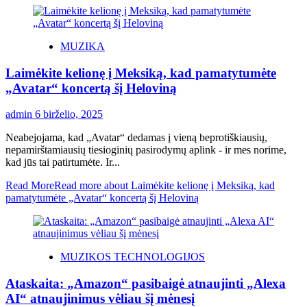
MUZIKA
Laimėkite kelionę į Meksiką, kad pamatytumėte
„Avatar“ koncertą šį Heloviną
admin
6 birželio, 2025
Neabejojama, kad „Avatar“ dedamas į vieną beprotiškiausių,
nepamirštamiausių tiesioginių pasirodymų aplink - ir mes norime,
kad jūs tai patirtumėte. Ir...
Read More
Read more about Laimėkite kelionę į Meksiką, kad
pamatytumėte „Avatar“ koncertą šį Heloviną
MUZIKOS TECHNOLOGIJOS
Ataskaita: „Amazon“ pasibaigė atnaujinti „Alexa
AI“ atnaujinimus vėliau šį mėnesį