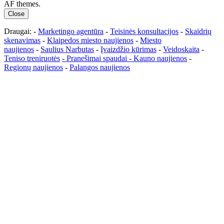
AF themes.
Close
Draugai: -
Marketingo agentūra
-
Teisinės konsultacijos
-
Skaidrių
skenavimas
-
Klaipedos miesto naujienos
-
Miesto
naujienos
-
Saulius Narbutas
-
Įvaizdžio kūrimas
-
Veidoskaita
-
Teniso treniruotės
- Pranešimai spaudai -
Kauno naujienos
-
Regionų naujienos
-
Palangos naujienos