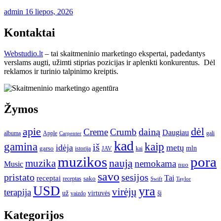
admin
16 liepos, 2026
Kontaktai
Webstudio.lt
– tai skaitmeninio marketingo ekspertai, padedantys
verslams augti, užimti stiprias pozicijas ir aplenkti konkurentus. Dėl
reklamos ir turinio talpinimo kreiptis.
Žymos
apie
dėl
dainą
Creme
Crumb
Daugiau
albumą
gali
Apple
Carpenter
kad
gamina
kaip
iš
idėja
metų
garso
mln
JAV
kai
istorija
muzikos
pora
naują
muzika
nemokama
Music
nuo
savo
pristato
sesijos
Tai
receptai
sako
receptas
Swift
Taylor
USD
yra
virėjų
terapija
už
virtuvės
šį
vaizdo
Kategorijos