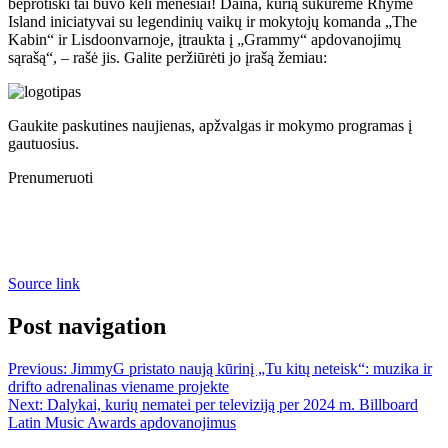
beprotiški tai buvo keli mėnesiai! Daina, kurią sukūrėme Rhyme
Island iniciatyvai su legendinių vaikų ir mokytojų komanda „The
Kabin“ ir Lisdoonvarnoje, įtraukta į „Grammy“ apdovanojimų
sąrašą“, – rašė jis. Galite peržiūrėti jo įrašą žemiau:
Gaukite paskutines naujienas, apžvalgas ir mokymo programas į
gautuosius.
Prenumeruoti
Source link
Post navigation
Previous:
JimmyG pristato naują kūrinį „Tu kitų neteisk“: muzika ir
drifto adrenalinas viename projekte
Next:
Dalykai, kurių nematei per televiziją per 2024 m. Billboard
Latin Music Awards apdovanojimus