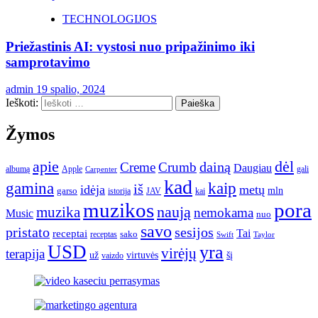
TECHNOLOGIJOS
Priežastinis AI: vystosi nuo pripažinimo iki
samprotavimo
admin
19 spalio, 2024
Ieškoti:
Žymos
apie
dėl
dainą
Creme
Crumb
Daugiau
albumą
gali
Apple
Carpenter
kad
gamina
kaip
iš
idėja
metų
garso
mln
JAV
kai
istorija
muzikos
pora
naują
muzika
nemokama
Music
nuo
savo
pristato
sesijos
Tai
receptai
sako
receptas
Swift
Taylor
USD
yra
virėjų
terapija
už
virtuvės
šį
vaizdo