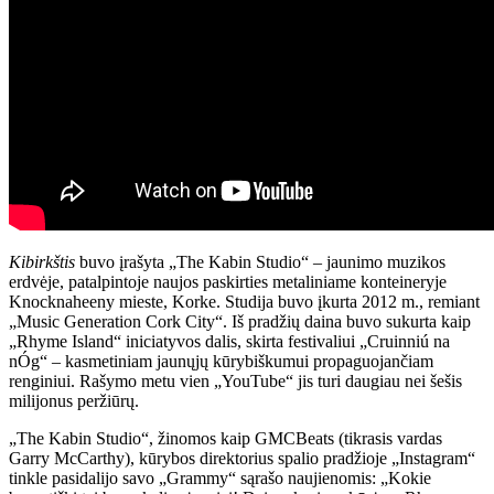
Kibirkštis
buvo įrašyta „The Kabin Studio“ – jaunimo muzikos
erdvėje, patalpintoje naujos paskirties metaliniame konteineryje
Knocknaheeny mieste, Korke. Studija buvo įkurta 2012 m., remiant
„Music Generation Cork City“. Iš pradžių daina buvo sukurta kaip
„Rhyme Island“ iniciatyvos dalis, skirta festivaliui „Cruinniú na
nÓg“ – kasmetiniam jaunųjų kūrybiškumui propaguojančiam
renginiui. Rašymo metu vien „YouTube“ jis turi daugiau nei šešis
milijonus peržiūrų.
„The Kabin Studio“, žinomos kaip GMCBeats (tikrasis vardas
Garry McCarthy), kūrybos direktorius spalio pradžioje „Instagram“
tinkle pasidalijo savo „Grammy“ sąrašo naujienomis: „Kokie