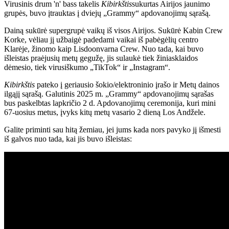
Virusinis drum 'n' bass takelis
Kibirkštis
sukurtas Airijos jaunimo
grupės, buvo įtrauktas į dviejų „Grammy“ apdovanojimų sąrašą.
Dainą sukūrė supergrupė vaikų iš visos Airijos. Sukūrė Kabin Crew
Korke, vėliau jį užbaigė padedami vaikai iš pabėgėlių centro
Klarėje, žinomo kaip Lisdoonvarna Crew. Nuo tada, kai buvo
išleistas praėjusių metų gegužę, jis sulaukė tiek žiniasklaidos
dėmesio, tiek virusiškumo „TikTok“ ir „Instagram“.
Kibirkštis
pateko į geriausio šokio/elektroninio įrašo ir Metų dainos
ilgąjį sąrašą. Galutinis 2025 m. „Grammy“ apdovanojimų sąrašas
bus paskelbtas lapkričio 2 d. Apdovanojimų ceremonija, kuri mini
67-uosius metus, įvyks kitų metų vasario 2 dieną Los Andžele.
Galite priminti sau hitą žemiau, jei jums kada nors pavyko jį išmesti
iš galvos nuo tada, kai jis buvo išleistas: