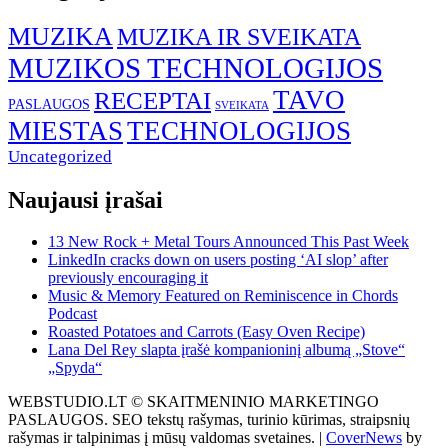
MUZIKA
MUZIKA IR SVEIKATA
MUZIKOS TECHNOLOGIJOS
TAVO
RECEPTAI
PASLAUGOS
SVEIKATA
MIESTAS
TECHNOLOGIJOS
Uncategorized
Naujausi įrašai
13 New Rock + Metal Tours Announced This Past Week
LinkedIn cracks down on users posting ‘AI slop’ after
previously encouraging it
Music & Memory Featured on Reminiscence in Chords
Podcast
Roasted Potatoes and Carrots (Easy Oven Recipe)
Lana Del Rey slapta įrašė kompanioninį albumą „Stove“
„Spyda“
WEBSTUDIO.LT © SKAITMENINIO MARKETINGO
PASLAUGOS. SEO tekstų rašymas, turinio kūrimas, straipsnių
rašymas ir talpinimas į mūsų valdomas svetaines.
|
CoverNews
by