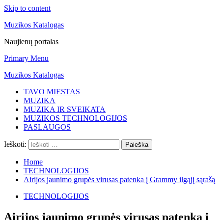
Skip to content
Muzikos Katalogas
Naujienų portalas
Primary Menu
Muzikos Katalogas
TAVO MIESTAS
MUZIKA
MUZIKA IR SVEIKATA
MUZIKOS TECHNOLOGIJOS
PASLAUGOS
Ieškoti:
Home
TECHNOLOGIJOS
Airijos jaunimo grupės virusas patenka į Grammy ilgąjį sąrašą
TECHNOLOGIJOS
Airijos jaunimo grupės virusas patenka į