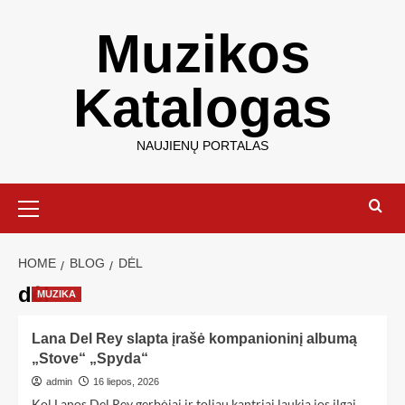
Muzikos
Katalogas
NAUJIENŲ PORTALAS
HOME
BLOG
DĖL
dėl
MUZIKA
Lana Del Rey slapta įrašė kompanioninį albumą
„Stove“ „Spyda“
admin
16 liepos, 2026
Kol Lanos Del Rey gerbėjai ir toliau kantriai laukia jos ilgai