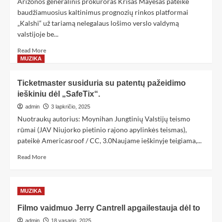
Arizonos generalinis prokuroras Krisas Mayesas pateikė
baudžiamuosius kaltinimus prognozių rinkos platformai
„Kalshi“ už tariamą nelegalaus lošimo verslo valdymą
valstijoje be...
Read More
MUZIKA
Ticketmaster susiduria su patentų pažeidimo
ieškiniu dėl „SafeTix“.
admin
3 lapkričio, 2025
Nuotraukų autorius: Moynihan Jungtinių Valstijų teismo
rūmai (JAV Niujorko pietinio rajono apylinkės teismas),
pateikė Americasroof / CC, 3.0Naujame ieškinyje teigiama,...
Read More
MUZIKA
Filmo vaidmuo Jerry Cantrell apgailestauja dėl to
admin
18 vasario, 2025