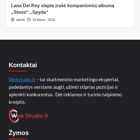
Lana Del Rey slapta įrašė kompanioninį albumą
„Stove“ „Spyda“
admin
16 liepos, 2026
Kontaktai
Webstudio.lt
– tai skaitmeninio marketingo ekspertai,
padedantys verslams augti, užimti stiprias pozicijas ir
aplenkti konkurentus. Dėl reklamos ir turinio talpinimo
kreiptis.
Žymos