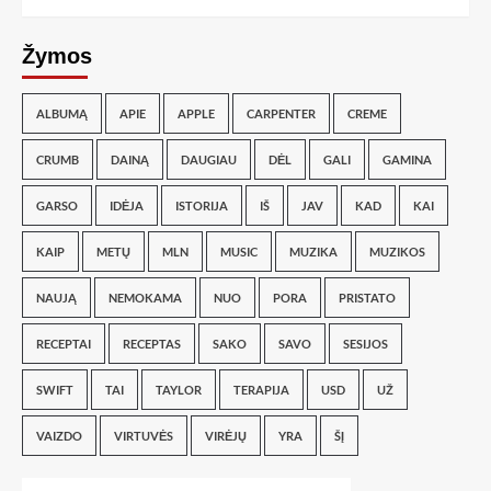
Žymos
ALBUMĄ
APIE
APPLE
CARPENTER
CREME
CRUMB
DAINĄ
DAUGIAU
DĖL
GALI
GAMINA
GARSO
IDĖJA
ISTORIJA
IŠ
JAV
KAD
KAI
KAIP
METŲ
MLN
MUSIC
MUZIKA
MUZIKOS
NAUJĄ
NEMOKAMA
NUO
PORA
PRISTATO
RECEPTAI
RECEPTAS
SAKO
SAVO
SESIJOS
SWIFT
TAI
TAYLOR
TERAPIJA
USD
UŽ
VAIZDO
VIRTUVĖS
VIRĖJŲ
YRA
ŠĮ