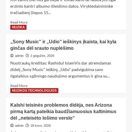
erzinto kantri albumo išleidimo datos. Viryklėdainininkė
trečiadienį (liepos 15...
Read More
MUZIKA
„Sony Music“ ir „Udio“ ieškinys įkaista, kai kyla
ginčas dėl srauto nuplėšimo
admin
2 gegužės, 2026
Nuotraukų kreditas: Rashidul IslamVis dar atremdamas
didelį „Sony Music“ ieškinį, „Udio“ padvigubina savo
ilgalaikius sąžiningo naudojimo argumentus ir gina su...
Read More
MUZIKOS TECHNOLOGIJOS
Kalshi teisinės problemos didėja, nes Arizona
pirmą kartą pateikia baudžiamuosius kaltinimus
dėl „neteisėto lošimo verslo“
admin
18 kovo, 2026