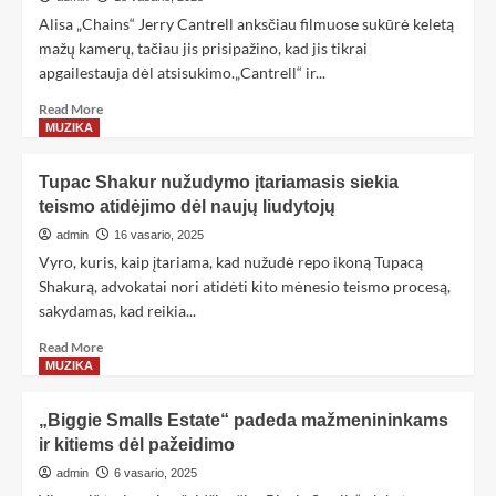
Alisa „Chains“ Jerry Cantrell anksčiau filmuose sukūrė keletą
mažų kamerų, tačiau jis prisipažino, kad jis tikrai
apgailestauja dėl atsisukimo.„Cantrell“ ir...
Read More
MUZIKA
Tupac Shakur nužudymo įtariamasis siekia
teismo atidėjimo dėl naujų liudytojų
admin
16 vasario, 2025
Vyro, kuris, kaip įtariama, kad nužudė repo ikoną Tupacą
Shakurą, advokatai nori atidėti kito mėnesio teismo procesą,
sakydamas, kad reikia...
Read More
MUZIKA
„Biggie Smalls Estate“ padeda mažmenininkams
ir kitiems dėl pažeidimo
admin
6 vasario, 2025