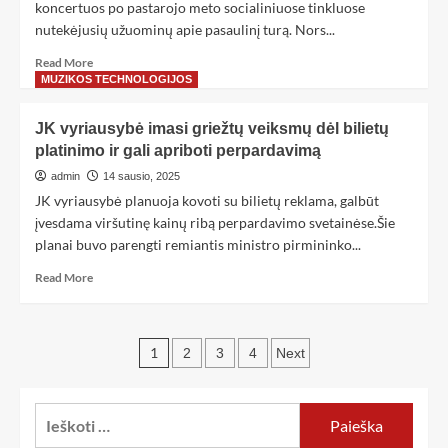
koncertuos po pastarojo meto socialiniuose tinkluose
nutekėjusių užuominų apie pasaulinį turą. Nors...
Read More
MUZIKOS TECHNOLOGIJOS
JK vyriausybė imasi griežtų veiksmų dėl bilietų
platinimo ir gali apriboti perpardavimą
admin
14 sausio, 2025
JK vyriausybė planuoja kovoti su bilietų reklama, galbūt
įvesdama viršutinę kainų ribą perpardavimo svetainėse.Šie
planai buvo parengti remiantis ministro pirmininko...
Read More
1
2
3
4
Next