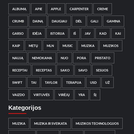
ALBUMĄ
APIE
APPLE
CARPENTER
CREME
CRUMB
DAINĄ
DAUGIAU
DĖL
GALI
GAMINA
GARSO
IDĖJA
ISTORIJA
IŠ
JAV
KAD
KAI
KAIP
METŲ
MLN
MUSIC
MUZIKA
MUZIKOS
NAUJĄ
NEMOKAMA
NUO
PORA
PRISTATO
RECEPTAI
RECEPTAS
SAKO
SAVO
SESIJOS
SWIFT
TAI
TAYLOR
TERAPIJA
USD
UŽ
VAIZDO
VIRTUVĖS
VIRĖJŲ
YRA
ŠĮ
Kategorijos
MUZIKA
MUZIKA IR SVEIKATA
MUZIKOS TECHNOLOGIJOS