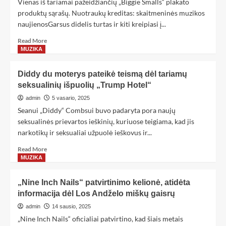
Vienas iš tariamai pažeidžiančių „Biggie Smalls“ plakato
produktų sąrašų. Nuotraukų kreditas: skaitmeninės muzikos
naujienosGarsus didelis turtas ir kiti kreipiasi į...
Read More
MUZIKA
Diddy du moterys pateikė teismą dėl tariamų
seksualinių išpuolių „Trump Hotel“
admin
5 vasario, 2025
Seanui „Diddy“ Combsui buvo padaryta pora naujų
seksualinės prievartos ieškinių, kuriuose teigiama, kad jis
narkotikų ir seksualiai užpuolė ieškovus ir...
Read More
MUZIKA
„Nine Inch Nails“ patvirtinimo kelionė, atidėta
informacija dėl Los Andželo miškų gaisrų
admin
14 sausio, 2025
„Nine Inch Nails“ oficialiai patvirtino, kad šiais metais