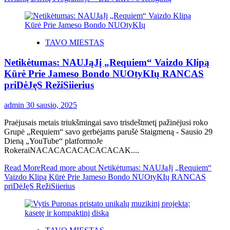
TAVO MIESTAS
Netikėtumas: NAUJąJį „Requiem“ Vaizdo Klipą
Kūrė Prie Jameso Bondo NUOtyKIų RANCAS
priDėJęS RežiSiierius
admin
30 sausio, 2025
Praėjusais metais triukšmingai savo trisdeštmetį pažinėjusi roko
Grupė „Requiem“ savo gerbėjams parušė Staigmeną - Sausio 29
Dieną „YouTube“ platformoJe
RokeraiNACACACACACACACAK....
Read More
Read more about Netikėtumas: NAUJąJį „Requiem“
Vaizdo Klipą Kūrė Prie Jameso Bondo NUOtyKIų RANCAS
priDėJęS RežiSiierius