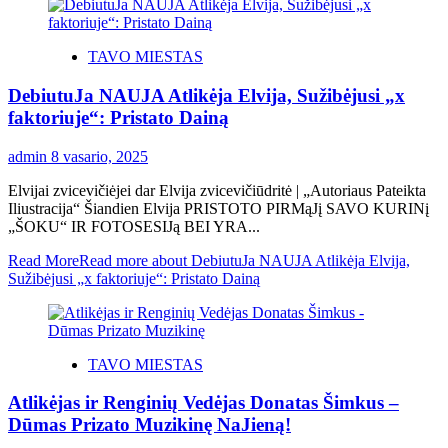
TAVO MIESTAS
DebiutuJa NAUJA Atlikėja Elvija, Sužibėjusi „x
faktoriuje“: Pristato Dainą
admin
8 vasario, 2025
Elvijai zvicevičiėjei dar Elvija zvicevičiūdritė | „Autoriaus Pateikta
Iliustracija“ Šiandien Elvija PRISTOTO PIRMąJį SAVO KURINį
„ŠOKU“ IR FOTOSESIJą BEI YRA...
Read More
Read more about DebiutuJa NAUJA Atlikėja Elvija,
Sužibėjusi „x faktoriuje“: Pristato Dainą
TAVO MIESTAS
Atlikėjas ir Renginių Vedėjas Donatas Šimkus –
Dūmas Prizato Muzikinę NaJieną!