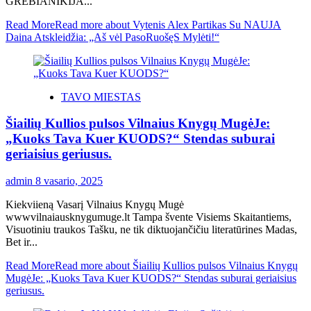
GREBIANIKIJA...
Read More
Read more about Vytenis Alex Partikas Su NAUJA
Daina Atskleidžia: „Aš vėl PasoRuošęS Mylėti!“
TAVO MIESTAS
Šiailių Kullios pulsos Vilnaius Knygų MugėJe:
„Kuoks Tava Kuer KUODS?“ Stendas suburai
geriaisius geriusus.
admin
8 vasario, 2025
Kiekviieną Vasarį Vilnaius Knygų Mugė
wwwvilnaiausknygumuge.lt Tampa švente Visiems Skaitantiems,
Visuotiniu traukos Tašku, ne tik diktuojančičiu literatūrines Madas,
Bet ir...
Read More
Read more about Šiailių Kullios pulsos Vilnaius Knygų
MugėJe: „Kuoks Tava Kuer KUODS?“ Stendas suburai geriaisius
geriusus.