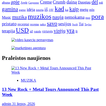
apie
dėl
dainą
Creme
Crumb
Daugiau
albumą
gali
Apple
Carpenter
kad
gamina
kaip
iš
idėja
metų
garso
mln
JAV
kai
istorija
muzikos
pora
naują
muzika
nemokama
Music
nuo
savo
pristato
sesijos
Tai
receptai
sako
receptas
Swift
Taylor
USD
yra
virėjų
terapija
už
virtuvės
šį
vaizdo
Praleistos naujienos
MUZIKA
13 New Rock + Metal Tours Announced This Past
Week
admin
31 liepos, 2026