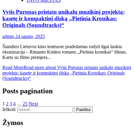
TAVO MIESTAS
Vytis Puronas pristato unikalų muzikinį projektą:
kasetę ir kompaktinį diską „Pietinia Kronikas:
Originals (Soundtracks)“
admin
24 sausio, 2025
Šiandien Lietuvos kino teatruose pradedamas rodyti ilgai laukta
ekranizacija – Rimanto Kmitos romano „Pietinia kronikas“ filmas.
Kartu su filmo premjera...
Read More
Read more about Vytis Puronas pristato unikalų muzikinį
projektą: kasetę ir kompaktinį diską „Pietinia Kronikas: Originals
(Soundtracks)“
Posts pagination
1
2
3
4
…
25
Next
Ieškoti:
Žymos