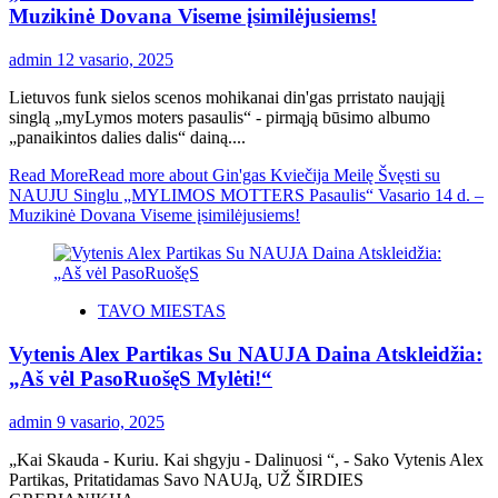
Muzikinė Dovana Viseme įsimilėjusiems!
admin
12 vasario, 2025
Lietuvos funk sielos scenos mohikanai din'gas prristato naująjį
singlą „myLymos moters pasaulis“ - pirmąją būsimo albumo
„panaikintos dalies dalis“ dainą....
Read More
Read more about Gin'gas Kviečija Meilę Švęsti su
NAUJU Singlu „MYLIMOS MOTTERS Pasaulis“ Vasario 14 d. –
Muzikinė Dovana Viseme įsimilėjusiems!
TAVO MIESTAS
Vytenis Alex Partikas Su NAUJA Daina Atskleidžia:
„Aš vėl PasoRuošęS Mylėti!“
admin
9 vasario, 2025
„Kai Skauda - Kuriu. Kai shgyju - Dalinuosi “, - Sako Vytenis Alex
Partikas, Pritatidamas Savo NAUJą, UŽ ŠIRDIES