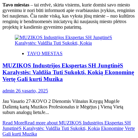
Tavo miestas
– tai erdvė, skirta visiems, kurie domisi savo miesto
gyvenimu ir nori būti informuoti apie svarbiausius įvykius, renginius
bei naujienas. Čia rasite viską, kas vyksta jūsų mieste – nuo kultūros
renginių ir bendruomenės iniciatyvų iki naujausių miesto plėtros
projektų ir kasdienio gyvenimo patarimų.
TAVO MIESTAS
MUZIKOS Industrijos Ekspertas SH JungtinėS
Karalystės: Valdžia Tuti Sukokti, Kokią Ekonominę
Vertę Gali kurti Muzika
admin
26 vasario, 2025
Jau Vasario 27-KOVO 2 Dienomis Vilnaius Knygų MugėJe
Dašimtą kartą Muzikos Profesionalus ir Mėgėjus į Vieną Vietą
suburs analogų lietuJe...
Read More
Read more about MUZIKOS Industrijos Ekspertas SH
JungtinėS Karalystės: Valdžia Tuti Sukokti, Kokią Ekonominę Vertę
Gali kurti Muzika