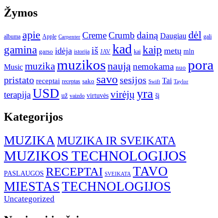
Žymos
apie
dėl
dainą
Creme
Crumb
Daugiau
albumą
gali
Apple
Carpenter
kad
gamina
kaip
iš
idėja
metų
garso
mln
JAV
kai
istorija
muzikos
pora
naują
muzika
nemokama
Music
nuo
savo
pristato
sesijos
Tai
receptai
sako
receptas
Swift
Taylor
USD
yra
virėjų
terapija
už
virtuvės
šį
vaizdo
Kategorijos
MUZIKA
MUZIKA IR SVEIKATA
MUZIKOS TECHNOLOGIJOS
TAVO
RECEPTAI
PASLAUGOS
SVEIKATA
MIESTAS
TECHNOLOGIJOS
Uncategorized