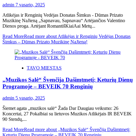
admin
7 vasario, 2025
Atlikėjas ir Renginių Vedėjas Donatas Šimkus - Dūmas Prizato
Muzikinę NaJieną „Sapnavau, Sapnavau“ Artėjančios Valentino
Dienos proga. Artėjant RomantišKiaiAai Metų...
Read More
Read more about Atlikėjas ir Renginių Vedėjas Donatas
Šimkus – Dūmas Prizato Muzikinę NaJieną!
TAVO MIESTAS
„Muzikos Salė“ Švenčija Dašimtmetį: Keturių Dienų
Programoje – BEVEIK 70 Renginių
admin
5 vasario, 2025
Šiemet agata „muzikos salė“ Žada Dar Daugiau veiksmo: 26
Koncertai, 27 Pokalbiai su lietuvos Muzikos Atlikėjais IR BEVEIK
90 Stendų,...
Read More
Read more about „Muzikos Salė“ Švenčija Dašimtmetį:
Keturių Dienų Programoje – BEVEIK 70 Renginių