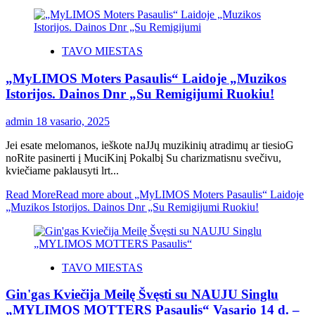
TAVO MIESTAS
„MyLIMOS Moters Pasaulis“ Laidoje „Muzikos
Istorijos. Dainos Dnr „Su Remigijumi Ruokiu!
admin
18 vasario, 2025
Jei esate melomanos, ieškote naJJų muzikinių atradimų ar tiesioG
noRite pasinerti į MuciKinį Pokalbį Su charizmatisnu svečivu,
kviečiame paklausyti lrt...
Read More
Read more about „MyLIMOS Moters Pasaulis“ Laidoje
„Muzikos Istorijos. Dainos Dnr „Su Remigijumi Ruokiu!
TAVO MIESTAS
Gin'gas Kviečija Meilę Švęsti su NAUJU Singlu
„MYLIMOS MOTTERS Pasaulis“ Vasario 14 d. –