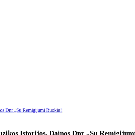
nos Dnr „Su Remigijumi Ruokiu!
kos Istorijos. Dainos Dnr „Su Remigijum