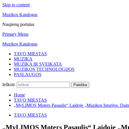
Skip to content
Muzikos Katalogas
Naujienų portalas
Primary Menu
Muzikos Katalogas
TAVO MIESTAS
MUZIKA
MUZIKA IR SVEIKATA
MUZIKOS TECHNOLOGIJOS
PASLAUGOS
Ieškoti:
Home
TAVO MIESTAS
„MyLIMOS Moters Pasaulis“ Laidoje „Muzikos Istorijos. Dai
TAVO MIESTAS
„MyLIMOS Moters Pasaulis“ Laidoje „Muzi