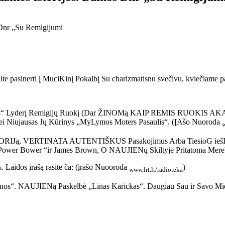
ite pasinerti į MuciKinį Pokalbį Su charizmatisnu svečivu, kviečiame pa
 „Gin'gas“ Lyderį Remigijų Ruokį (Dar ŽINOMą KAIP REMIS RUOK
 Bei Niujausas Jų Kūrinys „MyLymos Moters Pasaulis“. (ĮAšo Nuoroda
w
ISTORIJą, VERTINATA AUTENTIŠKUS Pasakojimus Arba TiesioG
 Power Bower “ir James Brown, O NAUJIENų Skiltyje Pritatoma Mereb
 Laidos įrašą rasite ča: (įrašo Nuooroda
)
www.lrt.lt/radioteka
o Niujienos“. NAUJIENą Paskelbė „Linas Karickas“. Daugiau Sau ir 