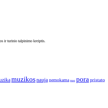
 ir turinio talpinimo kreiptis.
muzikos
pora
naują
uzika
pristato
nemokama
nuo