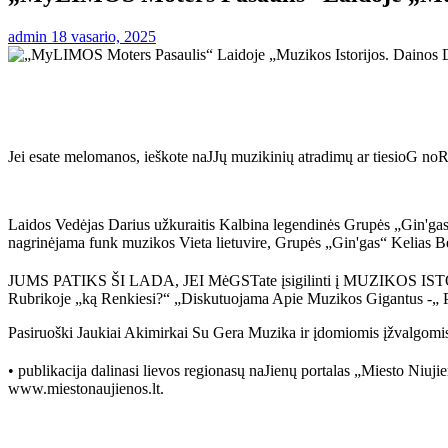
admin
18 vasario, 2025
Jei esate melomanos, ieškote naJJų muzikinių atradimų ar tiesioG noR
Laidos Vedėjas Darius užkuraitis Kalbina legendinės Grupės
nagrinėjama funk muzikos Vieta lietuvire, Grupės „Gin'gas“ Kelias
JUMS PATIKS ŠI LADA, JEI MėGSTate įsigilinti į MUZIKOS 
Rubrikoje „ką Renkiesi?“ „Diskutuojama Apie Muzikos Gigantus -„
Pasiruoški Jaukiai Akimirkai Su Gera Muzika ir įdomiomis įžvalgomis.
• publikacija dalinasi lievos regionasų naJienų portalas „Miest
www.miestonaujienos.lt.