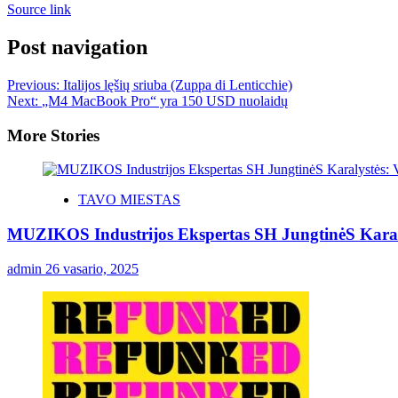
Source link
Post navigation
Previous:
Italijos lęšių sriuba (Zuppa di Lenticchie)
Next:
„M4 MacBook Pro“ yra 150 USD nuolaidų
More Stories
TAVO MIESTAS
MUZIKOS Industrijos Ekspertas SH JungtinėS Karaly
admin
26 vasario, 2025