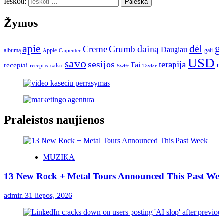
Ieškoti:
Žymos
apie
dėl
dainą
Creme
Crumb
Daugiau
albumą
gali
Apple
Carpenter
USD
savo
sesijos
terapija
Tai
receptai
sako
receptas
Swift
Taylor
Praleistos naujienos
MUZIKA
13 New Rock + Metal Tours Announced This Past W
admin
31 liepos, 2026