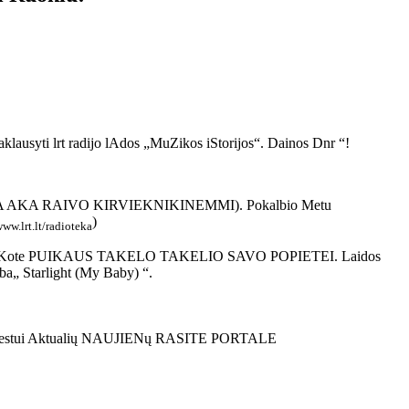
klausyti lrt radijo lAdos „MuZikos iStorijos“. Dainos Dnr “!
IS AKA AKA RAIVO KIRVIEKNIKINEMMI). Pokalbio Metu
)
ww.lrt.lt/radioteka
 iešKote PUIKAUS TAKELO TAKELIO SAVO POPIETEI. Laidos
a„ Starlight (My Baby) “.
Savo Miestui Aktualių NAUJIENų RASITE PORTALE