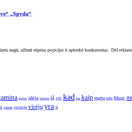
ove“ „Spyda“
ms augti, užimti stiprias pozicijas ir aplenkti konkurentus. Dėl reklamos
kad
gamina
kaip
m
iš
idėja
metų
Music
garso
mln
JAV
kai
istorija
yra
virėjų
už
virtuvės
šį
vaizdo