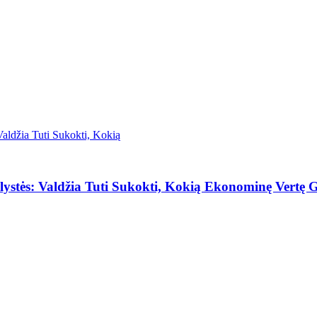
stės: Valdžia Tuti Sukokti, Kokią Ekonominę Vertę G