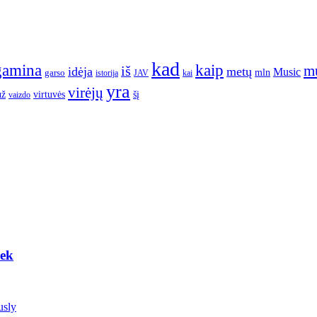
kad
gamina
kaip
m
iš
idėja
metų
Music
garso
mln
JAV
kai
istorija
yra
virėjų
už
virtuvės
šį
vaizdo
eek