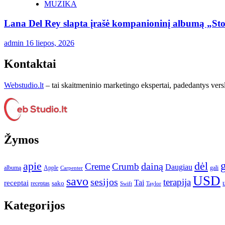
MUZIKA
Lana Del Rey slapta įrašė kompanioninį albumą „St
admin
16 liepos, 2026
Kontaktai
Webstudio.lt
– tai skaitmeninio marketingo ekspertai, padedantys versla
Žymos
apie
dėl
dainą
Creme
Crumb
Daugiau
albumą
gali
Apple
Carpenter
USD
savo
sesijos
terapija
Tai
receptai
sako
receptas
Swift
Taylor
Kategorijos