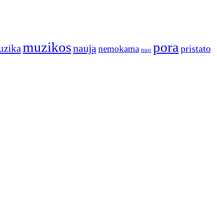
muzikos
pora
naują
uzika
pristato
nemokama
nuo