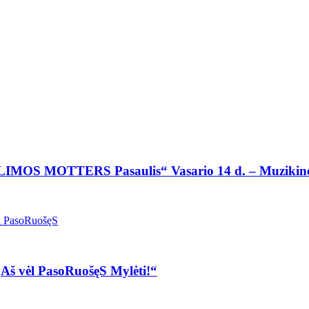
YLIMOS MOTTERS Pasaulis“ Vasario 14 d. – Muzikinė 
„Aš vėl PasoRuošęS Mylėti!“