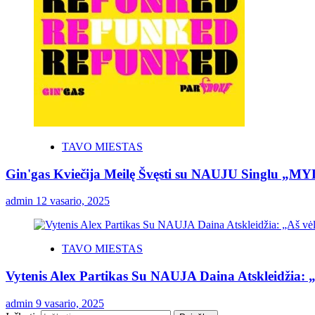
TAVO MIESTAS
Gin'gas Kviečija Meilę Švęsti su NAUJU Singlu „M
admin
12 vasario, 2025
TAVO MIESTAS
Vytenis Alex Partikas Su NAUJA Daina Atskleidžia: 
admin
9 vasario, 2025