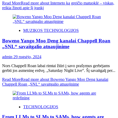
Read More
Read more about Interneto ką greičio matuoklė – viskas,
reikia žinoti apie šį įrankį
MUZIKOS TECHNOLOGIJOS
Boweno Yango Moo Deng kanalai Chappell Roan
„SNL“ savaitgalio atnaujinime
admin
29 rugsėjo, 2024
Nors Chappell Roan labai rimtai žiūri į savo prašymus gerbėjams
gerbti jos asmeninę erdvę, „Saturday Night Live“. Šį savaitgalį per...
Read More
Read more about Boweno Yango Moo Deng kanalai
Chappell Roan „SNL“ savaitgalio atnaujinime
TECHNOLOGIJOS
From LLMs to SLMs to SAMs, how agents are