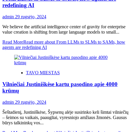
redefining AI
admin
29 rugsėjo, 2024
We believe the artificial intelligence center of gravity for enterprise
value creation is shifting from large language models to small...
Read More
Read more about From LLMs to SLMs to SAMs, how
agents are redefining AI
TAVO MIESTAS
Vilniečiai Justiniškėse kartu pasodino apie 4000
krūmų
admin
29 rugsėjo, 2024
Šeštadienį, Justiniškėse, Šypsenų alėje susirinko keli šimtai vilniečių
– šeimos su vaikais, paaugliai, vyresniojo amžiaus žmonės. Gausus
būrys talkininkų vos...