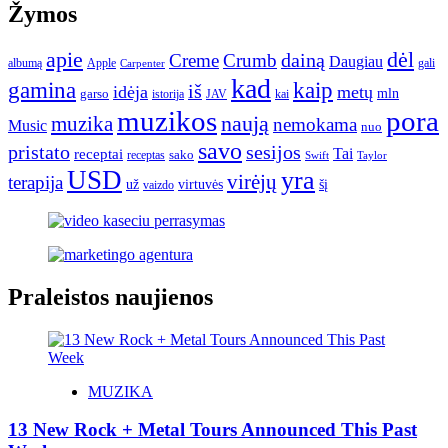
Žymos
apie
dėl
dainą
Creme
Crumb
Daugiau
albumą
gali
Apple
Carpenter
kad
gamina
kaip
iš
idėja
metų
garso
mln
JAV
kai
istorija
muzikos
pora
naują
muzika
nemokama
Music
nuo
savo
pristato
sesijos
Tai
receptai
sako
receptas
Swift
Taylor
USD
yra
virėjų
terapija
už
virtuvės
šį
vaizdo
Praleistos naujienos
MUZIKA
13 New Rock + Metal Tours Announced This Past