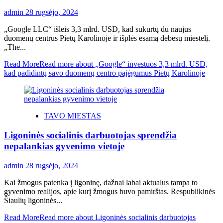
admin
28 rugsėjo, 2024
„Google LLC“ išleis 3,3 mlrd. USD, kad sukurtų du naujus
duomenų centrus Pietų Karolinoje ir išplės esamą debesų miestelį.
„The...
Read More
Read more about „Google“ investuos 3,3 mlrd. USD,
kad padidintų savo duomenų centro pajėgumus Pietų Karolinoje
TAVO MIESTAS
Ligoninės socialinis darbuotojas sprendžia
nepalankias gyvenimo vietoje
admin
28 rugsėjo, 2024
Kai žmogus patenka į ligoninę, dažnai labai aktualus tampa to
gyvenimo realijos, apie kurį žmogus buvo pamirštas. Respublikinės
Šiaulių ligoninės...
Read More
Read more about Ligoninės socialinis darbuotojas