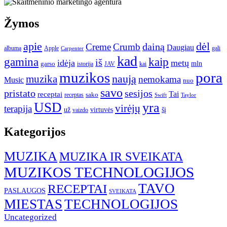
Žymos
apie
dėl
dainą
Creme
Crumb
Daugiau
albumą
gali
Apple
Carpenter
kad
gamina
kaip
iš
idėja
metų
garso
mln
JAV
kai
istorija
muzikos
pora
naują
muzika
nemokama
Music
nuo
savo
pristato
sesijos
Tai
receptai
sako
receptas
Swift
Taylor
USD
yra
virėjų
terapija
už
virtuvės
šį
vaizdo
Kategorijos
MUZIKA
MUZIKA IR SVEIKATA
MUZIKOS TECHNOLOGIJOS
TAVO
RECEPTAI
PASLAUGOS
SVEIKATA
MIESTAS
TECHNOLOGIJOS
Uncategorized