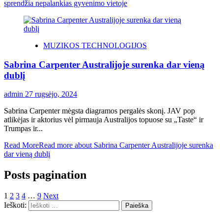
sprendžia nepalankias gyvenimo vietoje
MUZIKOS TECHNOLOGIJOS
Sabrina Carpenter Australijoje surenka dar vieną
dublį
admin
27 rugsėjo, 2024
Sabrina Carpenter mėgsta diagramos pergalės skonį. JAV pop
atlikėjas ir aktorius vėl pirmauja Australijos topuose su „Taste“ ir
Trumpas ir...
Read More
Read more about Sabrina Carpenter Australijoje surenka
dar vieną dublį
Posts pagination
1
2
3
4
…
9
Next
Ieškoti: