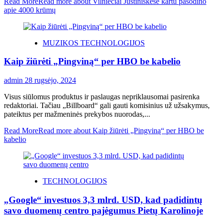
Read More
Read more about Vilniečiai Justiniškėse kartu pasodino
apie 4000 krūmų
MUZIKOS TECHNOLOGIJOS
Kaip žiūrėti „Pingviną“ per HBO be kabelio
admin
28 rugsėjo, 2024
Visus siūlomus produktus ir paslaugas nepriklausomai pasirenka
redaktoriai. Tačiau „Billboard“ gali gauti komisinius už užsakymus,
pateiktus per mažmeninės prekybos nuorodas,...
Read More
Read more about Kaip žiūrėti „Pingviną“ per HBO be
kabelio
TECHNOLOGIJOS
„Google“ investuos 3,3 mlrd. USD, kad padidintų
savo duomenų centro pajėgumus Pietų Karolinoje