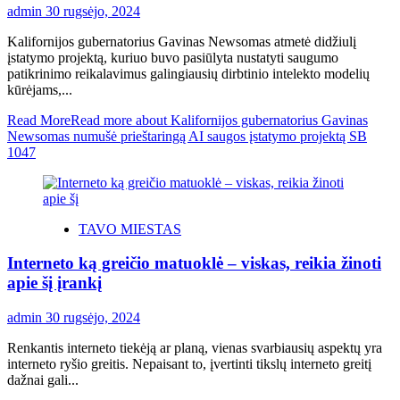
admin
30 rugsėjo, 2024
Kalifornijos gubernatorius Gavinas Newsomas atmetė didžiulį
įstatymo projektą, kuriuo buvo pasiūlyta nustatyti saugumo
patikrinimo reikalavimus galingiausių dirbtinio intelekto modelių
kūrėjams,...
Read More
Read more about Kalifornijos gubernatorius Gavinas
Newsomas numušė prieštaringą AI saugos įstatymo projektą SB
1047
TAVO MIESTAS
Interneto ką greičio matuoklė – viskas, reikia žinoti
apie šį įrankį
admin
30 rugsėjo, 2024
Renkantis interneto tiekėją ar planą, vienas svarbiausių aspektų yra
interneto ryšio greitis. Nepaisant to, įvertinti tikslų interneto greitį
dažnai gali...