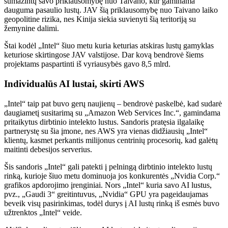
sumažintų savo priklausomybę nuo Taivano, kur gaminama
dauguma pasaulio lustų. JAV šią priklausomybę nuo Taivano laiko
geopolitine rizika, nes Kinija siekia suvienyti šią teritoriją su
žemynine dalimi.
Štai kodėl „Intel“ šiuo metu kuria keturias atskiras lustų gamyklas
keturiose skirtingose ​​JAV valstijose. Dar kovą bendrovė šiems
projektams paspartinti iš vyriausybės gavo 8,5 mlrd.
Individualūs AI lustai, skirti AWS
„Intel“ taip pat buvo gerų naujienų – bendrovė paskelbė, kad sudarė
daugiametį susitarimą su „Amazon Web Services Inc.“, gamindama
pritaikytus dirbtinio intelekto lustus. Sandoris pratęsia ilgalaikę
partnerystę su šia įmone, nes AWS yra vienas didžiausių „Intel“
klientų, kasmet perkantis milijonus centrinių procesorių, kad galėtų
maitinti debesijos serverius.
Šis sandoris „Intel“ gali patekti į pelningą dirbtinio intelekto lustų
rinką, kurioje šiuo metu dominuoja jos konkurentės „Nvidia Corp.“
grafikos apdorojimo įrenginiai. Nors „Intel“ kuria savo AI lustus,
pvz., „Gaudi 3“ greitintuvus, „Nvidia“ GPU yra pageidaujamas
beveik visų pasirinkimas, todėl durys į AI lustų rinką iš esmės buvo
užtrenktos „Intel“ veide.