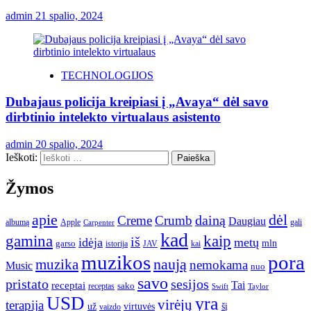
admin
21 spalio, 2024
TECHNOLOGIJOS
Dubajaus policija kreipiasi į „Avaya“ dėl savo
dirbtinio intelekto virtualaus asistento
admin
20 spalio, 2024
Ieškoti:
Žymos
apie
dėl
dainą
Creme
Crumb
Daugiau
albumą
gali
Apple
Carpenter
kad
gamina
kaip
iš
idėja
metų
garso
mln
JAV
kai
istorija
muzikos
pora
naują
muzika
nemokama
Music
nuo
savo
pristato
sesijos
Tai
receptai
sako
receptas
Swift
Taylor
USD
yra
virėjų
terapija
už
virtuvės
šį
vaizdo