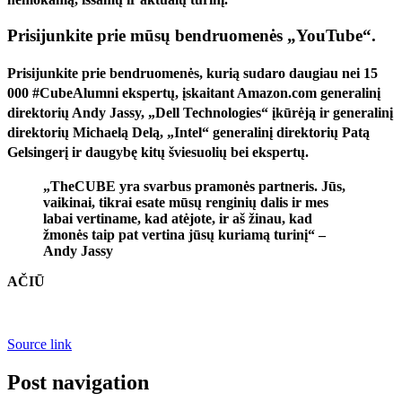
Prisijunkite prie mūsų bendruomenės „YouTube“.
Prisijunkite prie bendruomenės, kurią sudaro daugiau nei 15
000 #CubeAlumni ekspertų, įskaitant Amazon.com generalinį
direktorių Andy Jassy, ​​„Dell Technologies“ įkūrėją ir generalinį
direktorių Michaelą Delą, „Intel“ generalinį direktorių Patą
Gelsingerį ir daugybę kitų šviesuolių bei ekspertų.
„TheCUBE yra svarbus pramonės partneris. Jūs,
vaikinai, tikrai esate mūsų renginių dalis ir mes
labai vertiname, kad atėjote, ir aš žinau, kad
žmonės taip pat vertina jūsų kuriamą turinį“ –
Andy Jassy
AČIŪ
Source link
Post navigation