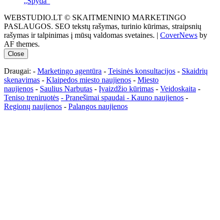
„Spyda“
WEBSTUDIO.LT © SKAITMENINIO MARKETINGO
PASLAUGOS. SEO tekstų rašymas, turinio kūrimas, straipsnių
rašymas ir talpinimas į mūsų valdomas svetaines.
|
CoverNews
by
AF themes.
Close
Draugai: -
Marketingo agentūra
-
Teisinės konsultacijos
-
Skaidrių
skenavimas
-
Klaipedos miesto naujienos
-
Miesto
naujienos
-
Saulius Narbutas
-
Įvaizdžio kūrimas
-
Veidoskaita
-
Teniso treniruotės
- Pranešimai spaudai -
Kauno naujienos
-
Regionų naujienos
-
Palangos naujienos