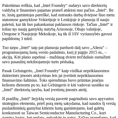
Pakeitimas reiškia, kad „Intel Foundry“ sudarys savo direktorių
valdybą ir finansines pajamas praneš atskirai nuo pačios „Intel“. Be
to, lustų gamintojas pareiškė, kad nutrauks darbą dviejose šiuo metu
statomose gamyklose Vokietijoje ir Lenkijoje ir planuoja iš naujo
paleisti, kai tik bus pakankamai paklausos rinkoje. Tačiau „Intel“ ir
toliau tęs naujų gamyklų statybą Arizonoje, Ohajo valstijoje,
Oregone ir Naujojoje Meksikoje, ką tik iš JAV vyriausybės gavusi
papildomų 3 mlrd.
Tuo tarpu „Intel“ taip pat planuoja parduoti dalį savo „Altera“ –
programuojamų lustų verslo padalinio, kurį ji įsigijo 2015 m., –
akcijų. Kiti plano aspektai – maždaug dviem trečdaliais sumažinti
savo pasaulinį nekilnojamojo turto pėdsaką.
Pasak Gelsingerio, „Intel Foundry“ kaip visiškai nepriklausomos
dukterinės įmonės atskyrimas leis jai įvertinti nepriklausomus
finansavimo šaltinius. Toks sprendimas buvo priimtas praėjus
kelioms dienoms po to, kai Gelsingeris ir kiti vadovai susitiko su
„Intel“ direktorių taryba, kad įvertintų įmonės ateitį.
Iš pradžių „Intel“ liejyklų verslą pavertė pagrindiniu savo apyvartos
strategijos elementu, prieš porą metų sakydama, kad naudos šį verslą
puslaidininkių gamybai kitiems lustų gamintojams, kad galėtų
konkuruoti su Taiwan Semiconductor Manufacturing Co., kuri
gamina lustus, bet nedaro. nekurkite jų patys. Tačiau pranešama, kad