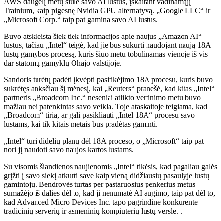
AWS daugelį metų siūlė savo AI lustus, įskaitant vadinamąjį
Trainium, kaip pigesnę Nvidia GPU alternatyvą. „Google LLC“ ir
„Microsoft Corp.“ taip pat gamina savo AI lustus.
Buvo atskleista šiek tiek informacijos apie naujus „Amazon AI“
lustus, tačiau „Intel“ teigė, kad jie bus sukurti naudojant naują 18A
lustų gamybos procesą, kuris šiuo metu tobulinamas vienoje iš vis
dar statomų gamyklų Ohajo valstijoje.
Sandoris turėtų padėti įkvėpti pasitikėjimo 18A procesu, kuris buvo
sukrėtęs anksčiau šį mėnesį, kai „Reuters“ pranešė, kad kitas „Intel“
partneris „Broadcom Inc.“ neseniai atlikto vertinimo metu buvo
mažiau nei patenkintas savo veikla. Toje ataskaitoje teigiama, kad
„Broadcom“ tiria, ar gali pasikliauti „Intel 18A“ procesu savo
lustams, kai tik kitais metais bus pradėtas gaminti.
„Intel“ turi didelių planų dėl 18A proceso, o „Microsoft“ taip pat
nori jį naudoti savo naujos kartos lustams.
Su visomis šiandienos naujienomis „Intel“ tikėsis, kad pagaliau galės
grįžti į savo siekį atkurti save kaip vieną didžiausių pasaulyje lustų
gamintojų. Bendrovės turtas per pastaruosius penkerius metus
sumažėjo iš dalies dėl to, kad ji nenumatė AI augimo, taip pat dėl ​​to,
kad Advanced Micro Devices Inc. tapo pagrindine konkurente
tradicinių serverių ir asmeninių kompiuterių lustų versle. .