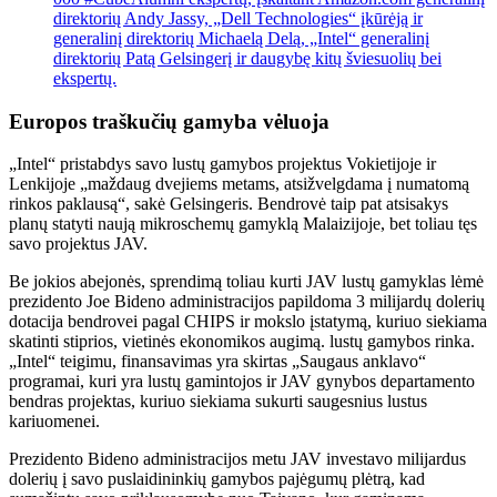
direktorių Andy Jassy, ​​„Dell Technologies“ įkūrėją ir
generalinį direktorių Michaelą Delą, „Intel“ generalinį
direktorių Patą Gelsingerį ir daugybę kitų šviesuolių bei
ekspertų.
Europos traškučių gamyba vėluoja
„Intel“ pristabdys savo lustų gamybos projektus Vokietijoje ir
Lenkijoje „maždaug dvejiems metams, atsižvelgdama į numatomą
rinkos paklausą“, sakė Gelsingeris. Bendrovė taip pat atsisakys
planų statyti naują mikroschemų gamyklą Malaizijoje, bet toliau tęs
savo projektus JAV.
Be jokios abejonės, sprendimą toliau kurti JAV lustų gamyklas lėmė
prezidento Joe Bideno administracijos papildoma 3 milijardų dolerių
dotacija bendrovei pagal CHIPS ir mokslo įstatymą, kuriuo siekiama
skatinti stiprios, vietinės ekonomikos augimą. lustų gamybos rinka.
„Intel“ teigimu, finansavimas yra skirtas „Saugaus anklavo“
programai, kuri yra lustų gamintojos ir JAV gynybos departamento
bendras projektas, kuriuo siekiama sukurti saugesnius lustus
kariuomenei.
Prezidento Bideno administracijos metu JAV investavo milijardus
dolerių į savo puslaidininkių gamybos pajėgumų plėtrą, kad