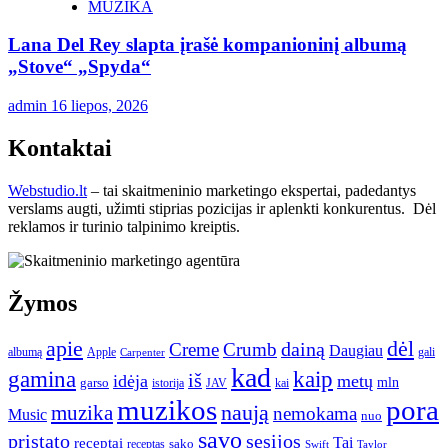
MUZIKA
Lana Del Rey slapta įrašė kompanioninį albumą
„Stove“ „Spyda“
admin
16 liepos, 2026
Kontaktai
Webstudio.lt
– tai skaitmeninio marketingo ekspertai, padedantys
verslams augti, užimti stiprias pozicijas ir aplenkti konkurentus. Dėl
reklamos ir turinio talpinimo kreiptis.
Žymos
apie
dėl
dainą
Creme
Crumb
Daugiau
albumą
gali
Apple
Carpenter
kad
gamina
kaip
iš
idėja
metų
garso
mln
JAV
kai
istorija
muzikos
pora
naują
muzika
nemokama
Music
nuo
savo
pristato
sesijos
Tai
receptai
sako
receptas
Swift
Taylor