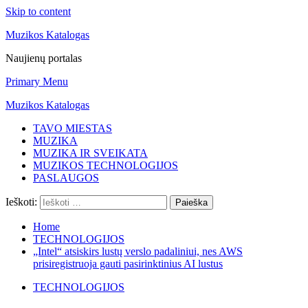
Skip to content
Muzikos Katalogas
Naujienų portalas
Primary Menu
Muzikos Katalogas
TAVO MIESTAS
MUZIKA
MUZIKA IR SVEIKATA
MUZIKOS TECHNOLOGIJOS
PASLAUGOS
Ieškoti:
Home
TECHNOLOGIJOS
„Intel“ atsiskirs lustų verslo padaliniui, nes AWS
prisiregistruoja gauti pasirinktinius AI lustus
TECHNOLOGIJOS