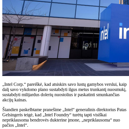
„Intel Corp.“ pareiškė, kad atsiskirs savo lustų gamybos verslui, kaip
dalį savo vykdomo plano sustabdyti ilgus metus trunkantį nuosmukį,
sustabdyti milijardus dolerių nuostolius ir paskatinti smunkančias
akcijų kainas.
Šiandien paskelbtame pranešime „Intel“ generalinis direktorius Patas
Gelsingeris teigė, kad „Intel Foundry“ turėtų tapti visiškai
nepriklausoma bendrovės dukterine įmone, „nepriklausoma“ nuo
pačios „Intel“.