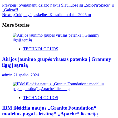
Previous:
Svaiginanti džiazo naktis Šiauliuose su „Spice'n'Space“ ir
„Galèra“!
Next:
„Coldplay“ paskelbė JK stadiono datas 2025 m
More Stories
TECHNOLOGIJOS
Airijos jaunimo grupės virusas patenka į Grammy
ilgąjį sąrašą
admin
21 spalio, 2024
TECHNOLOGIJOS
IBM išleidžia naujus „Granite Foundation“
modelius pagal „leistiną“ „Apache“ licenciją