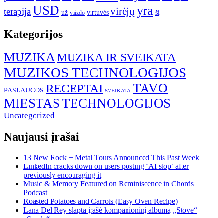
USD
yra
virėjų
terapija
už
virtuvės
šį
vaizdo
Kategorijos
MUZIKA
MUZIKA IR SVEIKATA
MUZIKOS TECHNOLOGIJOS
TAVO
RECEPTAI
PASLAUGOS
SVEIKATA
MIESTAS
TECHNOLOGIJOS
Uncategorized
Naujausi įrašai
13 New Rock + Metal Tours Announced This Past Week
LinkedIn cracks down on users posting ‘AI slop’ after
previously encouraging it
Music & Memory Featured on Reminiscence in Chords
Podcast
Roasted Potatoes and Carrots (Easy Oven Recipe)
Lana Del Rey slapta įrašė kompanioninį albumą „Stove“