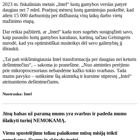
2023 m. fiskaliniais metais „Intel“ lustų gamybos verslas patyrė
daugiau nei 7 mlrd. Praėjusį mėnesį lustų gamintojas paskelbė, kad
atleis 15 000 darbuotojų per didžiausią visų laikų darbo vietų
mažinimo etapą.
Dar reikia pažiūrėti, ar „Intel“ kada nors sugebės susigrąžinti savo,
kaip pasaulio lustų gamybos karaliaus, karūną, tačiau Gelsingeris
nurodė, kad yra optimistiškai nusiteikęs dėl savo galimybių jį
ištraukti.
„Tai pati reikšmingiausia Intel transformacija per daugiau nei keturis
dešimtmečius“, – sakoma jo pranešime. „Nuo atminties perėjimo
prie mikroprocesoriaus nebandėme kažko tokio svarbaus. Tada
mums pavyko – sutiksime šią akimirką ir kursime stipresnį „Intel“
ateinantiems dešimtmečiams.
Nuotrauka: Intel
Jūsų balsas už paramą mums yra svarbus ir padeda mums
išlaikyti turinį NEMOKAMĄ.
Vienu spustelėjimu toliau palaikome mūsų misiją teikti
nemokamą, išsamų ir aktualų turinį.