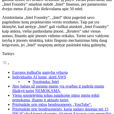
„Intel Foundry“ smarkiai stabdė „Intel“ finansus, per pastaruosius
dvejus metus iš jos iždo išeikvodama apie 50 mlrd.
Atsiskirdama „Intel Foundry“, „Intel“ tikisi pagerinti savo
pagrindinio lustų projektavimo verslo rezultatus. Taip pat yra
tikimybė, kad ateityje „Intel“ gali visiškai atsiskirti „Intel Foundry“
kaip atskira, viešai parduodama įmonė, „Reuters“ sakė vienas
asmuo, žinantis apie įmonės vidinius reikalus. Turint savo valdymo
tarybą ir įmonės struktūrą, tokio žingsnio mechanizmas būtų daug
lengvesnis, jei „Intel“ nuspręstų ateityje pasirinkti tokią galimybę.
Turinys
Europos traškučių gamyba vėluoja
Individualūs AI lustai, skirti AWS
Nuotrauka: Intel
Jūsų balsas už paramą mums yra svarbus ir padeda mums
išlaikyti turinį NEMOKAMĄ.
Vienu spustelėjimu toliau palaikome mūsų misiją teikti
nemokamą, išsamų ir aktualų turinį.
Prisijunkite prie mūsų bendruomenės „YouTube“.
Prisijunkite prie bendruomenės, kurią sudaro daugiau nei 15
000 #CubeAlumni ekspertų, įskaitant Amazon.com generalinį