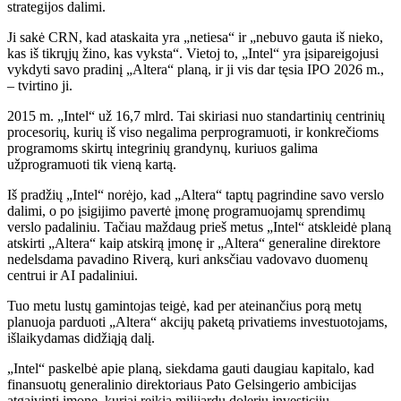
strategijos dalimi.
Ji sakė CRN, kad ataskaita yra „netiesa“ ir „nebuvo gauta iš nieko,
kas iš tikrųjų žino, kas vyksta“. Vietoj to, „Intel“ yra įsipareigojusi
vykdyti savo pradinį „Altera“ planą, ir ji vis dar tęsia IPO 2026 m.,
– tvirtino ji.
2015 m. „Intel“ už 16,7 mlrd. Tai skiriasi nuo standartinių centrinių
procesorių, kurių iš viso negalima perprogramuoti, ir konkrečioms
programoms skirtų integrinių grandynų, kuriuos galima
užprogramuoti tik vieną kartą.
Iš pradžių „Intel“ norėjo, kad „Altera“ taptų pagrindine savo verslo
dalimi, o po įsigijimo pavertė įmonę programuojamų sprendimų
verslo padaliniu. Tačiau maždaug prieš metus „Intel“ atskleidė planą
atskirti „Altera“ kaip atskirą įmonę ir „Altera“ generaline direktore
nedelsdama pavadino Riverą, kuri anksčiau vadovavo duomenų
centrui ir AI padaliniui.
Tuo metu lustų gamintojas teigė, kad per ateinančius porą metų
planuoja parduoti „Altera“ akcijų paketą privatiems investuotojams,
išlaikydamas didžiąją dalį.
„Intel“ paskelbė apie planą, siekdama gauti daugiau kapitalo, kad
finansuotų generalinio direktoriaus Pato Gelsingerio ambicijas
atgaivinti įmonę, kuriai reikia milijardų dolerių investicijų.