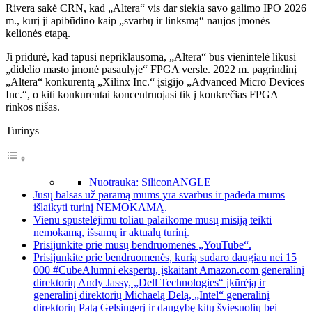
Rivera sakė CRN, kad „Altera“ vis dar siekia savo galimo IPO 2026
m., kurį ji apibūdino kaip „svarbų ir linksmą“ naujos įmonės
kelionės etapą.
Ji pridūrė, kad tapusi nepriklausoma, „Altera“ bus vienintelė likusi
„didelio masto įmonė pasaulyje“ FPGA versle. 2022 m. pagrindinį
„Altera“ konkurentą „Xilinx Inc.“ įsigijo „Advanced Micro Devices
Inc.“, o kiti konkurentai koncentruojasi tik į konkrečias FPGA
rinkos nišas.
Turinys
Nuotrauka: SiliconANGLE
Jūsų balsas už paramą mums yra svarbus ir padeda mums
išlaikyti turinį NEMOKAMĄ.
Vienu spustelėjimu toliau palaikome mūsų misiją teikti
nemokamą, išsamų ir aktualų turinį.
Prisijunkite prie mūsų bendruomenės „YouTube“.
Prisijunkite prie bendruomenės, kurią sudaro daugiau nei 15
000 #CubeAlumni ekspertų, įskaitant Amazon.com generalinį
direktorių Andy Jassy, ​​„Dell Technologies“ įkūrėją ir
generalinį direktorių Michaelą Delą, „Intel“ generalinį
direktorių Patą Gelsingerį ir daugybę kitų šviesuolių bei