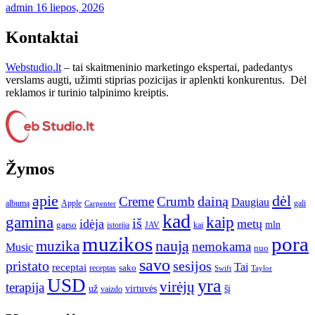
admin
16 liepos, 2026
Kontaktai
Webstudio.lt
– tai skaitmeninio marketingo ekspertai, padedantys
verslams augti, užimti stiprias pozicijas ir aplenkti konkurentus. Dėl
reklamos ir turinio talpinimo kreiptis.
Žymos
apie
dėl
dainą
Creme
Crumb
Daugiau
albumą
gali
Apple
Carpenter
kad
gamina
kaip
iš
idėja
metų
garso
mln
JAV
kai
istorija
muzikos
pora
naują
muzika
nemokama
Music
nuo
savo
pristato
sesijos
Tai
receptai
sako
receptas
Swift
Taylor
USD
yra
virėjų
terapija
už
virtuvės
šį
vaizdo