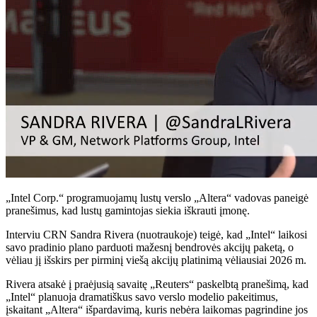
„Intel Corp.“ programuojamų lustų verslo „Altera“ vadovas paneigė
pranešimus, kad lustų gamintojas siekia iškrauti įmonę.
Interviu CRN Sandra Rivera (nuotraukoje) teigė, kad „Intel“ laikosi
savo pradinio plano parduoti mažesnį bendrovės akcijų paketą, o
vėliau jį išskirs per pirminį viešą akcijų platinimą vėliausiai 2026 m.
Rivera atsakė į praėjusią savaitę „Reuters“ paskelbtą pranešimą, kad
„Intel“ planuoja dramatiškus savo verslo modelio pakeitimus,
įskaitant „Altera“ išpardavimą, kuris nebėra laikomas pagrindine jos