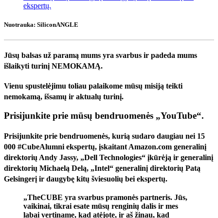
ekspertų.
Nuotrauka: SiliconANGLE
Jūsų balsas už paramą mums yra svarbus ir padeda mums
išlaikyti turinį NEMOKAMĄ.
Vienu spustelėjimu toliau palaikome mūsų misiją teikti
nemokamą, išsamų ir aktualų turinį.
Prisijunkite prie mūsų bendruomenės „YouTube“.
Prisijunkite prie bendruomenės, kurią sudaro daugiau nei 15
000 #CubeAlumni ekspertų, įskaitant Amazon.com generalinį
direktorių Andy Jassy, ​​„Dell Technologies“ įkūrėją ir generalinį
direktorių Michaelą Delą, „Intel“ generalinį direktorių Patą
Gelsingerį ir daugybę kitų šviesuolių bei ekspertų.
„TheCUBE yra svarbus pramonės partneris. Jūs,
vaikinai, tikrai esate mūsų renginių dalis ir mes
labai vertiname, kad atėjote, ir aš žinau, kad