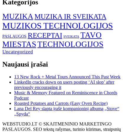
Kategorijos
MUZIKA
MUZIKA IR SVEIKATA
MUZIKOS TECHNOLOGIJOS
TAVO
RECEPTAI
PASLAUGOS
SVEIKATA
MIESTAS
TECHNOLOGIJOS
Uncategorized
Naujausi įrašai
13 New Rock + Metal Tours Announced This Past Week
LinkedIn cracks down on users posting ‘AI slop’ after
previously encouraging it
Music & Memory Featured on Reminiscence in Chords
Podcast
Roasted Potatoes and Carrots (Easy Oven Recipe)
Lana Del Rey slapta įrašė kompanioninį albumą „Stove“
„Spyda“
WEBSTUDIO.LT © SKAITMENINIO MARKETINGO
PASLAUGOS. SEO tekstų rašymas, turinio kūrimas, straipsnių