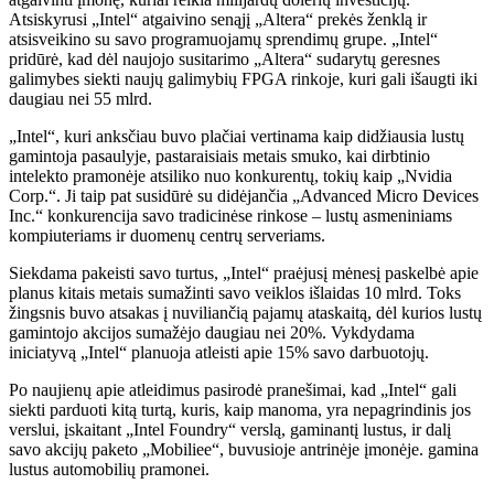
Atsiskyrusi „Intel“ atgaivino senąjį „Altera“ prekės ženklą ir
atsisveikino su savo programuojamų sprendimų grupe. „Intel“
pridūrė, kad dėl naujojo susitarimo „Altera“ sudarytų geresnes
galimybes siekti naujų galimybių FPGA rinkoje, kuri gali išaugti iki
daugiau nei 55 mlrd.
„Intel“, kuri anksčiau buvo plačiai vertinama kaip didžiausia lustų
gamintoja pasaulyje, pastaraisiais metais smuko, kai dirbtinio
intelekto pramonėje atsiliko nuo konkurentų, tokių kaip „Nvidia
Corp.“. Ji taip pat susidūrė su didėjančia „Advanced Micro Devices
Inc.“ konkurencija savo tradicinėse rinkose – lustų asmeniniams
kompiuteriams ir duomenų centrų serveriams.
Siekdama pakeisti savo turtus, „Intel“ praėjusį mėnesį paskelbė apie
planus kitais metais sumažinti savo veiklos išlaidas 10 mlrd. Toks
žingsnis buvo atsakas į nuviliančią pajamų ataskaitą, dėl kurios lustų
gamintojo akcijos sumažėjo daugiau nei 20%. Vykdydama
iniciatyvą „Intel“ planuoja atleisti apie 15% savo darbuotojų.
Po naujienų apie atleidimus pasirodė pranešimai, kad „Intel“ gali
siekti parduoti kitą turtą, kuris, kaip manoma, yra nepagrindinis jos
verslui, įskaitant „Intel Foundry“ verslą, gaminantį lustus, ir dalį
savo akcijų paketo „Mobiliee“, buvusioje antrinėje įmonėje. gamina
lustus automobilių pramonei.