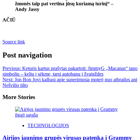
žmonės taip pat vertina jūsų kuriamą turinį“ –
Andy Jassy
AČIŪ
Source link
Post navigation
Previous:
Keturis kartus prašytas pakartoti: JimmyG „Macanas“ tapo
simboliu – keliu į sėkmę, tarsi autobanu į žvaigždes
Next:
Jon Bon Jovi kalbasi apie sunerimusią moterį nuo atbrailos ant
Nešvilio tilto
More Stories
TECHNOLOGIJOS
Airijos jaunimo grupės virusas patenka į Grammy