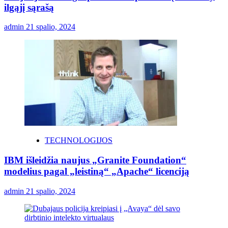
ilgąjį sąrašą
admin
21 spalio, 2024
TECHNOLOGIJOS
IBM išleidžia naujus „Granite Foundation“
modelius pagal „leistiną“ „Apache“ licenciją
admin
21 spalio, 2024