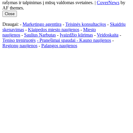
rašymas ir talpinimas į mūsų valdomas svetaines.
|
CoverNews
by
AF themes.
Close
Draugai: -
Marketingo agentūra
-
Teisinės konsultacijos
-
Skaidrių
skenavimas
-
Klaipedos miesto naujienos
-
Miesto
naujienos
-
Saulius Narbutas
-
Įvaizdžio kūrimas
-
Veidoskaita
-
Teniso treniruotės
- Pranešimai spaudai -
Kauno naujienos
-
Regionų naujienos
-
Palangos naujienos