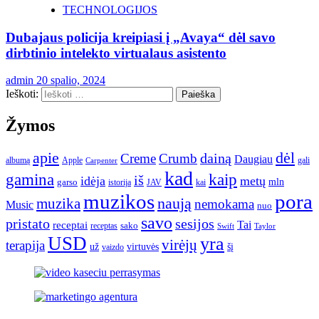
TECHNOLOGIJOS
Dubajaus policija kreipiasi į „Avaya“ dėl savo
dirbtinio intelekto virtualaus asistento
admin
20 spalio, 2024
Ieškoti:
Žymos
apie
dėl
dainą
Creme
Crumb
Daugiau
albumą
gali
Apple
Carpenter
kad
gamina
kaip
iš
idėja
metų
garso
mln
JAV
kai
istorija
muzikos
pora
naują
muzika
nemokama
Music
nuo
savo
pristato
sesijos
Tai
receptai
sako
receptas
Swift
Taylor
USD
yra
virėjų
terapija
už
virtuvės
šį
vaizdo