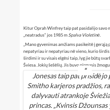
Kitur Oprah Winfrey taip pat pasidalijo savo
„neatradus“ jos 1985 m
Spalva Violetinė.
„Mano gyvenimas amžiams pasikeitė į gerąją pu
nepatyriau ir nepatyriau nė vieno, kurio širdis
širdimi ir su visais elgėsi taip, lyg jie būtų s
Šviesa. Jokių šešėlių. Jis buvo pirmasis žmogu
Jonesas taip pat prisidėjo 
Smitho karjeros pradžios, ra
dalyvauti atrankoje
Šviežia
princas
. „Kvinsis Džounsas y