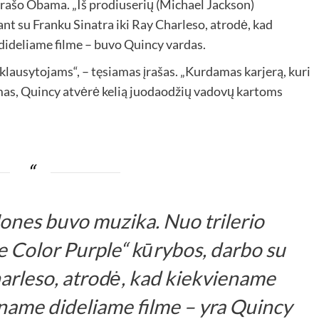
rašo Obama. „Iš prodiuserių (Michael Jackson)
ant su Franku Sinatra iki Ray Charleso, atrodė, kad
dideliame filme – buvo Quincy vardas.
klausytojams“, – tęsiamas įrašas. „Kurdamas karjerą, kuri
umas, Quincy atvėrė kelią juodaodžių vadovų kartoms
nes buvo muzika. Nuo trilerio
e Color Purple“ kūrybos, darbo su
harleso, atrodė, kad kiekviename
iename dideliame filme – yra Quincy