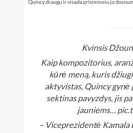
Quincy draugu ir visada prisiminsiu jo dosnu
Kvinsis Džoun
Kaip kompozitorius, aranžu
kūrė meną, kuris džiug
aktyvistas, Quincy gynė p
sektinas pavyzdys, jis p
jauniems…
pic.
– Viceprezidentė Kamala 