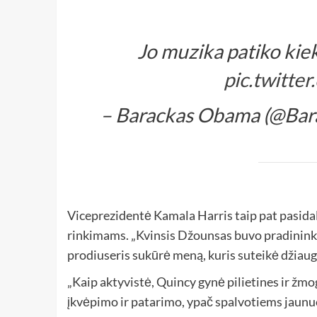
Jo muzika patiko kie
pic.twitt
– Barackas Obama (@Ba
Viceprezidentė Kamala Harris taip pat pasidal
rinkimams. „Kvinsis Džounsas buvo pradininkas“
prodiuseris sukūrė meną, kuris suteikė džia
„Kaip aktyvistė, Quincy gynė pilietines ir žmoga
įkvėpimo ir patarimo, ypač spalvotiems jaunu