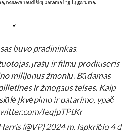
mą, nesavanaudišką paramą ir gilų gerumą.
sas buvo pradininkas.
otojas, įrašų ir filmų prodiuseris
ino milijonus žmonių. Būdamas
ilietines ir žmogaus teises. Kaip
asiūlė įkvėpimo ir patarimo, ypač
twitter.com/IeqjpTPtKr
Harris (@VP)
2024 m. lapkričio 4 d