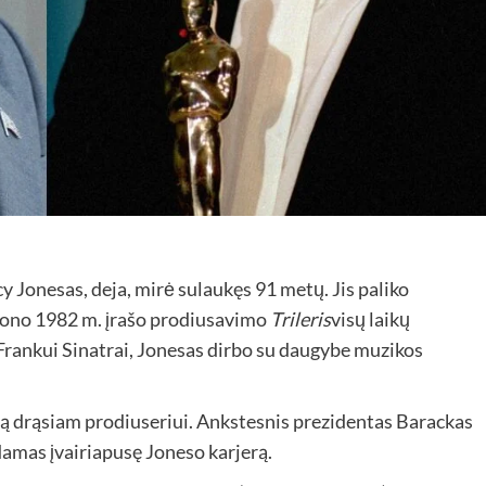
 Jonesas, deja, mirė sulaukęs 91 metų. Jis paliko
ksono 1982 m. įrašo prodiusavimo
Trileris
visų laikų
rankui Sinatrai, Jonesas dirbo su daugybe muzikos
ą drąsiam prodiuseriui. Ankstesnis prezidentas Barackas
damas įvairiapusę Joneso karjerą.