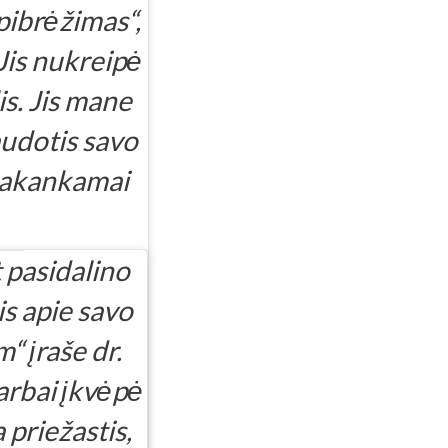
pibrėžimas“,
Jis nukreipė
s. Jis mane
audotis savo
 pakankamai
 pasidalino
s apie savo
“ įraše dr.
arbai įkvėpė
 priežastis,