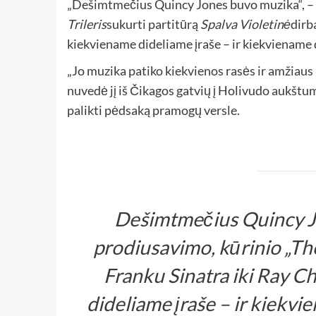
„Dešimtmečius Quincy Jones buvo muzika“, – 
Trileris
sukurti partitūrą
Spalva Violetinė
dirb
kiekviename dideliame įraše – ir kiekviename 
„Jo muzika patiko kiekvienos rasės ir amžiaus 
nuvedė jį iš Čikagos gatvių į Holivudo aukšt
palikti pėdsaką pramogų versle.
Dešimtmečius Quincy Jo
prodiusavimo, kūrinio „Th
Franku Sinatra iki Ray C
dideliame įraše – ir kiekv