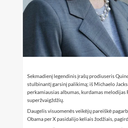
Sekmadienį legendinis įrašų prodiuseris Quincy
stulbinantį garsinį palikimą; iš Michaelo Jac
perkamiausias albumas, kurdamas melodijas F
superžvaigždžių.
Daugelis visuomenės veikėjų pareiškė pagarb
Obama per X pasidalijo keliais žodžiais, pagir