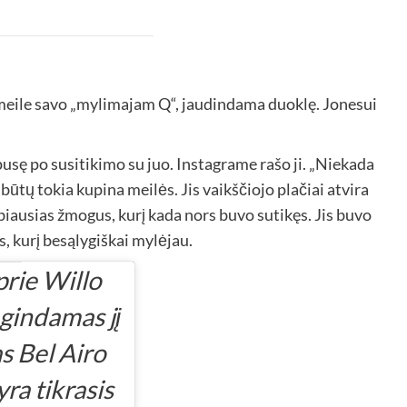
 meile savo „mylimajam Q“, jaudindama duoklę. Jonesui
sę po susitikimo su juo. Instagrame rašo ji. „Niekada
 būtų tokia kupina meilės. Jis vaikščiojo plačiai atvira
varbiausias žmogus, kurį kada nors buvo sutikęs. Jis buvo
s, kurį besąlygiškai mylėjau.
prie Willo
gindamas jį
s Bel Airo
ra tikrasis