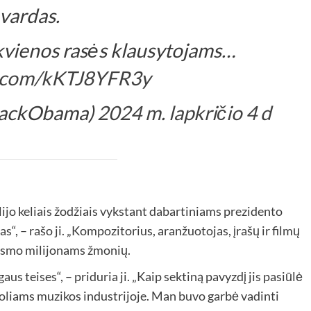
vardas.
kvienos rasės klausytojams…
er.com/kKTJ8YFR3y
rackObama)
2024 m. lapkričio 4 d
ijo keliais žodžiais vykstant dabartiniams prezidento
, – rašo ji. „Kompozitorius, aranžuotojas, įrašų ir filmų
ugsmo milijonams žmonių.
us teises“, – priduria ji. „Kaip sektiną pavyzdį jis pasiūlė
oliams muzikos industrijoje. Man buvo garbė vadinti