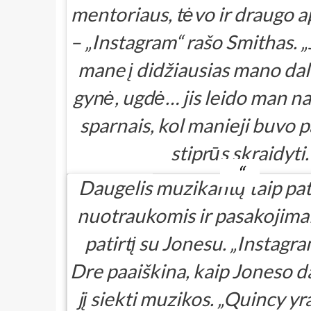
mentoriaus, tėvo ir draugo a
– „Instagram“ rašo Smithas. „
mane į didžiausias mano dali
gynė, ugdė… jis leido man n
sparnais, kol manieji buvo
stiprūs skraidyti.
Daugelis muzikantų taip pat
nuotraukomis ir pasakojimai
patirtį su Jonesu. „Instagram
Dre paaiškina, kaip Joneso d
jį siekti muzikos. „Quincy yra