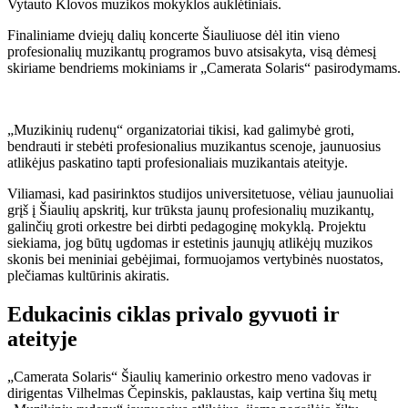
Vytauto Klovos muzikos mokyklos auklėtiniais.
Finaliniame dviejų dalių koncerte Šiauliuose dėl itin vieno
profesionalių muzikantų programos buvo atsisakyta, visą dėmesį
skiriame bendriems mokiniams ir „Camerata Solaris“ pasirodymams.
„Muzikinių rudenų“ organizatoriai tikisi, kad galimybė groti,
bendrauti ir stebėti profesionalius muzikantus scenoje, jaunuosius
atlikėjus paskatino tapti profesionaliais muzikantais ateityje.
Viliamasi, kad pasirinktos studijos universitetuose, vėliau jaunuoliai
grįš į Šiaulių apskritį, kur trūksta jaunų profesionalių muzikantų,
galinčių groti orkestre bei dirbti pedagoginę mokyklą. Projektu
siekiama, jog būtų ugdomas ir estetinis jaunųjų atlikėjų muzikos
skonis bei meniniai gebėjimai, formuojamos vertybinės nuostatos,
plečiamas kultūrinis akiratis.
Edukacinis ciklas privalo gyvuoti ir
ateityje
„Camerata Solaris“ Šiaulių kamerinio orkestro meno vadovas ir
dirigentas Vilhelmas Čepinskis, paklaustas, kaip vertina šių metų