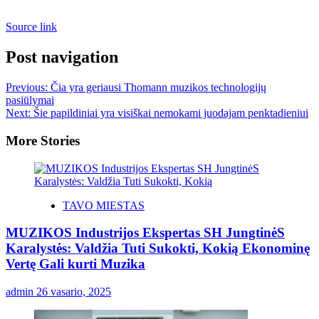
Source link
Post navigation
Previous:
Čia yra geriausi Thomann muzikos technologijų
pasiūlymai
Next:
Šie papildiniai yra visiškai nemokami juodajam penktadieniui
More Stories
TAVO MIESTAS
MUZIKOS Industrijos Ekspertas SH JungtinėS
Karalystės: Valdžia Tuti Sukokti, Kokią Ekonominę
Vertę Gali kurti Muzika
admin
26 vasario, 2025