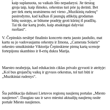
kaip suplanuota, su vaikais šito nepadarysi. Jie tiesiog
groja taip, kaip išmoko, orkestras turi prie jų derinti. Bet
per tiek metų neatsimenu nei vieno „Muzikinių rudenų“
pasirodymo, kad kažkas iš jaunųjų atlikėjų grodamas
būtų sustojęs, ar būtume pradėję groti kūrinį iš pradžių.
Tai tik dar kartą įrodo, kaip atsakingai dalyviai
ruošiasi“.
V. Čepinskis neslėpė finalinio koncerto metu jausto jaudulio, mat
kartu su jo vadovaujamu orkestru ir žmona, „Camerata Solaris“
orkestro smuikininke Viktorija Čepinskiene pirmą kartą scenoje
fortepijonu skambino ir 8-erių dukra Marija.
Maestro neabejoja, kad edukacinis ciklas privalo gyvuoti ir ateityje:
„Kol bus grojančių vaikų ir gyvuos orkestras, tol turi būti ir
„Muzikiniai rudenys“.
Šia publikacija dalinasi Lietuvos regionų naujienų portalas „Miesto
naujienos“. Daugiau sau ir savo miestui aktualijų naujienų rasite
portale Miesto naujienos.