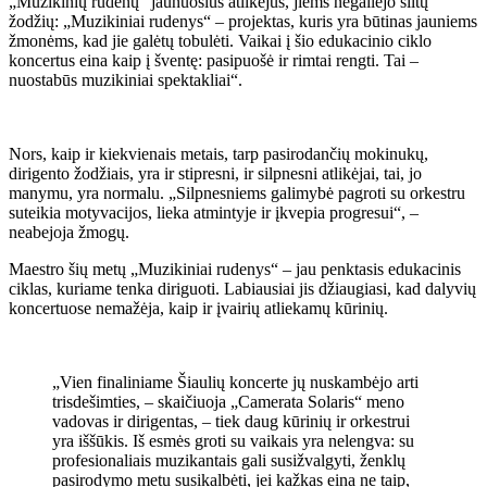
„Muzikinių rudenų“ jaunuosius atlikėjus, jiems negailėjo šiltų
žodžių: „Muzikiniai rudenys“ – projektas, kuris yra būtinas jauniems
žmonėms, kad jie galėtų tobulėti. Vaikai į šio edukacinio ciklo
koncertus eina kaip į šventę: pasipuošė ir rimtai rengti. Tai –
nuostabūs muzikiniai spektakliai“.
Nors, kaip ir kiekvienais metais, tarp pasirodančių mokinukų,
dirigento žodžiais, yra ir stipresni, ir silpnesni atlikėjai, tai, jo
manymu, yra normalu. „Silpnesniems galimybė pagroti su orkestru
suteikia motyvacijos, lieka atmintyje ir įkvepia progresui“, –
neabejoja žmogų.
Maestro šių metų „Muzikiniai rudenys“ – jau penktasis edukacinis
ciklas, kuriame tenka diriguoti. Labiausiai jis džiaugiasi, kad dalyvių
koncertuose nemažėja, kaip ir įvairių atliekamų kūrinių.
„Vien finaliniame Šiaulių koncerte jų nuskambėjo arti
trisdešimties, – skaičiuoja „Camerata Solaris“ meno
vadovas ir dirigentas, – tiek daug kūrinių ir orkestrui
yra iššūkis. Iš esmės groti su vaikais yra nelengva: su
profesionaliais muzikantais gali susižvalgyti, ženklų
pasirodymo metu susikalbėti, jei kažkas eina ne taip,