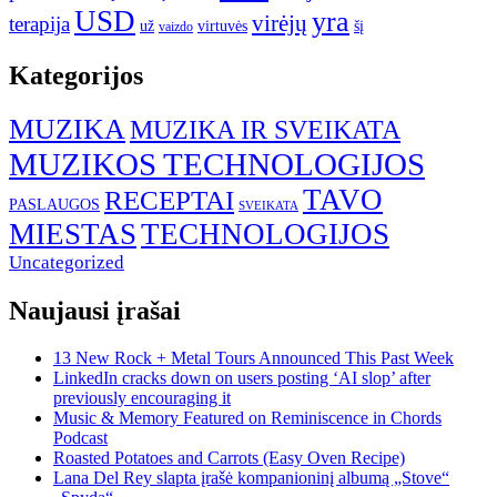
USD
yra
virėjų
terapija
už
virtuvės
šį
vaizdo
Kategorijos
MUZIKA
MUZIKA IR SVEIKATA
MUZIKOS TECHNOLOGIJOS
TAVO
RECEPTAI
PASLAUGOS
SVEIKATA
MIESTAS
TECHNOLOGIJOS
Uncategorized
Naujausi įrašai
13 New Rock + Metal Tours Announced This Past Week
LinkedIn cracks down on users posting ‘AI slop’ after
previously encouraging it
Music & Memory Featured on Reminiscence in Chords
Podcast
Roasted Potatoes and Carrots (Easy Oven Recipe)
Lana Del Rey slapta įrašė kompanioninį albumą „Stove“