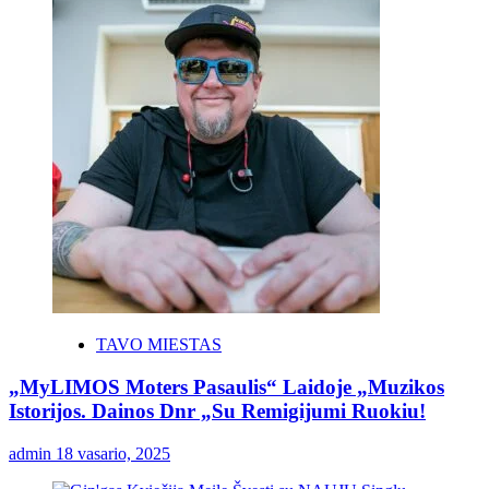
TAVO MIESTAS
„MyLIMOS Moters Pasaulis“ Laidoje „Muzikos
Istorijos. Dainos Dnr „Su Remigijumi Ruokiu!
admin
18 vasario, 2025