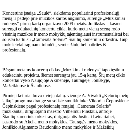
Koncertinė įstaiga „Saulė“, siekdama populiarinti profesionalųjį
meną ir padėjo prie muzikos kartos auginimo, surengė „Muzikiniai
rudenys“ pirmą kartą organizavo 2009 metais. Jo tikslas – kasmet
surengti edukacinių koncertų ciklą, kurio metu vieną sceną rodo
vietinių muzikos ir meno mokyklų talentingiausi instrumentalistai bei
solistai kartu su „Camerata Solaris“ Šiaulių kameriniu orkestru. Taip
moksleiviai raginami tobulėti, semtis žinių bei patirties iš
profesionalų.
Bėgant metams koncertų ciklas „Muzikiniai rudenys“ tapo tęstiniu
edukaciniu projektu, šiemet surengtu jau 15-ą kartą. Šių metų ciklo
koncertai vyko Naujojoje Akmenėje, Tauragėje, Joniškyje,
Mažeikiuose ir Šiauliuose.
Pirmieji keturiai buvo dviejų dalių: vienoje A. Vivaldi „Keturių metų
laikų“ programa drauge su soliste smuikininke Viktorija Čepinskiene
Čepinskiene pagal profesionalų renginį „Camerata Solaris“
muzikantai, diriguojanti maestro Vilhelmui Pinskiui, antroje –
Šiaulių kamerinis orkestras, diriguojantis Justinai Leinartaitei,
pasirodo su Akcija meno mokyklos, Tauragės meno mokyklos,
Joniškio Algimanto Raudonikio meno mokyklos ir Mažeikių