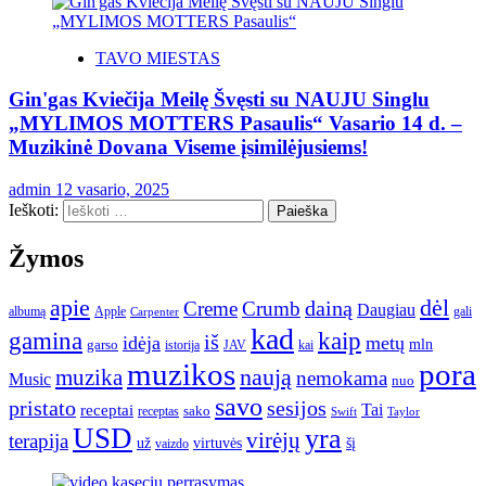
TAVO MIESTAS
Gin'gas Kviečija Meilę Švęsti su NAUJU Singlu
„MYLIMOS MOTTERS Pasaulis“ Vasario 14 d. –
Muzikinė Dovana Viseme įsimilėjusiems!
admin
12 vasario, 2025
Ieškoti:
Žymos
apie
dėl
dainą
Creme
Crumb
Daugiau
albumą
gali
Apple
Carpenter
kad
gamina
kaip
iš
idėja
metų
garso
mln
JAV
kai
istorija
muzikos
pora
naują
muzika
nemokama
Music
nuo
savo
pristato
sesijos
Tai
receptai
sako
receptas
Swift
Taylor
USD
yra
virėjų
terapija
už
virtuvės
šį
vaizdo