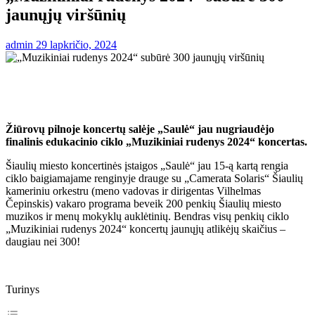
jaunųjų viršūnių
admin
29 lapkričio, 2024
Žiūrovų pilnoje koncertų salėje „Saulė“ jau nugriaudėjo
finalinis edukacinio ciklo „Muzikiniai rudenys 2024“ koncertas.
Šiaulių miesto koncertinės įstaigos „Saulė“ jau 15-ą kartą rengia
ciklo baigiamajame renginyje drauge su „Camerata Solaris“ Šiaulių
kameriniu orkestru (meno vadovas ir dirigentas Vilhelmas
Čepinskis) vakaro programa beveik 200 penkių Šiaulių miesto
muzikos ir menų mokyklų auklėtinių. Bendras visų penkių ciklo
„Muzikiniai rudenys 2024“ koncertų jaunųjų atlikėjų skaičius –
daugiau nei 300!
Turinys