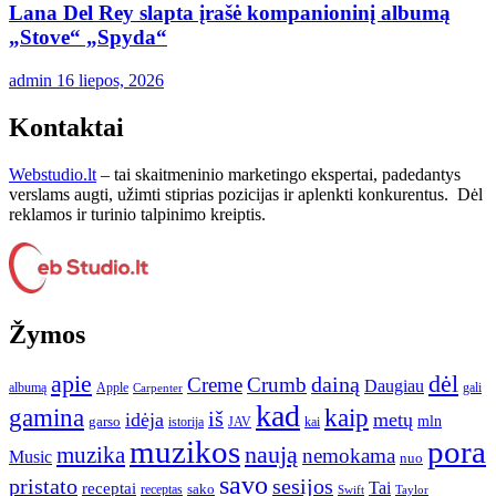
Lana Del Rey slapta įrašė kompanioninį albumą
„Stove“ „Spyda“
admin
16 liepos, 2026
Kontaktai
Webstudio.lt
– tai skaitmeninio marketingo ekspertai, padedantys
verslams augti, užimti stiprias pozicijas ir aplenkti konkurentus. Dėl
reklamos ir turinio talpinimo kreiptis.
Žymos
apie
dėl
dainą
Creme
Crumb
Daugiau
albumą
gali
Apple
Carpenter
kad
gamina
kaip
iš
idėja
metų
garso
mln
JAV
kai
istorija
muzikos
pora
naują
muzika
nemokama
Music
nuo
savo
pristato
sesijos
Tai
receptai
sako
receptas
Swift
Taylor