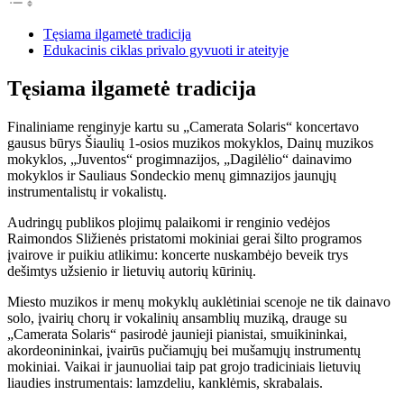
Tęsiama ilgametė tradicija
Edukacinis ciklas privalo gyvuoti ir ateityje
Tęsiama ilgametė tradicija
Finaliniame renginyje kartu su „Camerata Solaris“ koncertavo
gausus būrys Šiaulių 1-osios muzikos mokyklos, Dainų muzikos
mokyklos, „Juventos“ progimnazijos, „Dagilėlio“ dainavimo
mokyklos ir Sauliaus Sondeckio menų gimnazijos jaunųjų
instrumentalistų ir vokalistų.
Audringų publikos plojimų palaikomi ir renginio vedėjos
Raimondos Sližienės pristatomi mokiniai gerai šilto programos
įvairove ir puikiu atlikimu: koncerte nuskambėjo beveik trys
dešimtys užsienio ir lietuvių autorių kūrinių.
Miesto muzikos ir menų mokyklų auklėtiniai scenoje ne tik dainavo
solo, įvairių chorų ir vokalinių ansamblių muziką, drauge su
„Camerata Solaris“ pasirodė jaunieji pianistai, smuikininkai,
akordeonininkai, įvairūs pučiamųjų bei mušamųjų instrumentų
mokiniai. Vaikai ir jaunuoliai taip pat grojo tradiciniais lietuvių
liaudies instrumentais: lamzdeliu, kanklėmis, skrabalais.