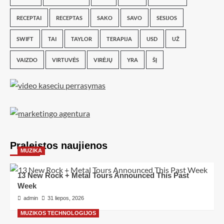
RECEPTAI
RECEPTAS
SAKO
SAVO
SESIJOS
SWIFT
TAI
TAYLOR
TERAPIJA
USD
UŽ
VAIZDO
VIRTUVĖS
VIRĖJŲ
YRA
ŠĮ
Praleistos naujienos
MUZIKA
13 New Rock + Metal Tours Announced This Past
Week
admin
31 liepos, 2026
MUZIKOS TECHNOLOGIJOS