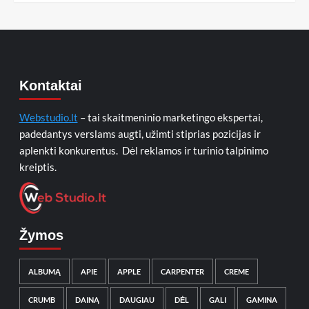
Kontaktai
Webstudio.lt
– tai skaitmeninio marketingo ekspertai,
padedantys verslams augti, užimti stiprias pozicijas ir
aplenkti konkurentus. Dėl reklamos ir turinio talpinimo
kreiptis.
Žymos
ALBUMĄ
APIE
APPLE
CARPENTER
CREME
CRUMB
DAINĄ
DAUGIAU
DĖL
GALI
GAMINA