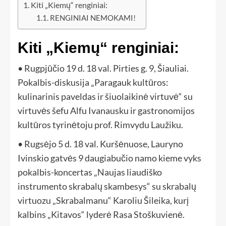
Kiti „Kiemų“ renginiai:
RENGINIAI NEMOKAMI!
Kiti „Kiemų“ renginiai:
• Rugpjūčio 19 d. 18 val. Pirties g. 9, Šiauliai.
Pokalbis-diskusija „Paragauk kultūros:
kulinarinis paveldas ir šiuolaikinė virtuvė“ su
virtuvės šefu Alfu Ivanausku ir gastronomijos
kultūros tyrinėtoju prof. Rimvydu Laužiku.
• Rugsėjo 5 d. 18 val. Kuršėnuose, Lauryno
Ivinskio gatvės 9 daugiabučio namo kieme vyks
pokalbis-koncertas „Naujas liaudiško
instrumento skrabalų skambesys“ su skrabalų
virtuozu „Skrabalmanu“ Karoliu Šileika, kurį
kalbins „Kitavos“ lyderė Rasa Stoškuvienė.