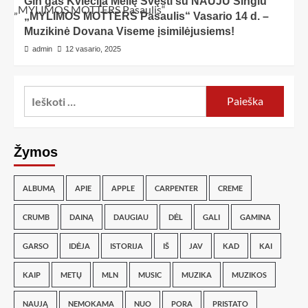
Gin'gas Kviečija Meilę Švęsti su NAUJU Singlu
„MYLIMOS MOTTERS Pasaulis“ Vasario 14 d. –
Muzikinė Dovana Viseme įsimilėjusiems!
admin
12 vasario, 2025
Žymos
ALBUMĄ
APIE
APPLE
CARPENTER
CREME
CRUMB
DAINĄ
DAUGIAU
DĖL
GALI
GAMINA
GARSO
IDĖJA
ISTORIJA
IŠ
JAV
KAD
KAI
KAIP
METŲ
MLN
MUSIC
MUZIKA
MUZIKOS
NAUJĄ
NEMOKAMA
NUO
PORA
PRISTATO