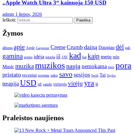
„Apple Watch Ultra 3“ kainuoja 150 USD
admin
1 liepos, 2026
Ieškoti:
Žymos
apie
dėl
dainą
Creme
Crumb
Daugiau
albumą
gali
Apple
Carpenter
kad
gamina
kaip
iš
idėja
metų
garso
mln
JAV
kai
istorija
muzikos
pora
naują
muzika
nemokama
Music
nuo
savo
pristato
sesijos
Tai
receptai
sako
receptas
Swift
Taylor
USD
yra
virėjų
terapija
už
virtuvės
šį
vaizdo
Praleistos naujienos