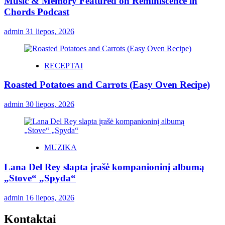
Music & Memory Featured on Reminiscence in
Chords Podcast
admin
31 liepos, 2026
RECEPTAI
Roasted Potatoes and Carrots (Easy Oven Recipe)
admin
30 liepos, 2026
MUZIKA
Lana Del Rey slapta įrašė kompanioninį albumą
„Stove“ „Spyda“
admin
16 liepos, 2026
Kontaktai