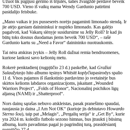
Užuot tik įsigijusi gėrimo iš trijulės, šalies žvaigždė perdavė beveik
700 USD. Vieno iš vaikų mama Wendy Gardunio patirtimi
pasidalijo feisbuke.
„Mano vaikas ir jos pusseserės norėjo pagaminti limonado stendą. Ir
jie atėjo garsiam dainininkui ir nupirko limonado. Kas galėjo
pagalvoti, kad Vakarų slėnyje susidursime su Jelly Roll? Ir kad jis
būtų toks dosnus duodamas jiems beveik 700 USD“, – rašė
Gardunio kartu su „Need a Favor“ dainininko nuotraukomis.
Tai nėra atskiras įvykis – Jelly Roll dažnai remia bendruomenes,
kuriose lankosi savo kelionių metu.
Rokerė penktadienį (rugpjūčio 23 d.) paskelbė, kad
Gražiai
Sulaužytas
jo hito albumo tęsinys
Whitsitt koplyčia
pasirodys spalio
11 d. Visos pajamos iš išankstinio pardavimo jo svetainėje bus
skirtos kelioms labdaros organizacijoms, įskaitant „Wounded
Warriors Project“, „Folds of Honor“, Nacionalinį psichikos ligų
aljansą (NAMI) ir „Shatterproof“.
Nors dainų sąrašas nebuvo atskleistas, pasak pranešimo spaudai,
naujausia jo daina „I Am Not OK“ (kurioje jis debiutavo
Howardo
Sterno šou
), taip pat „Melagis“, „Pergalių serija“ ir „Get By“, kurie
yra 2024 m. koledžo futbolo sezono himnas, bus įtraukti į būsimą
albumą, kuris pavadintas pagal jo pagrindinį turą, prasidėsiantį
rugpjūčio 27 d.