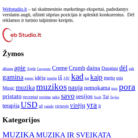
Webstudio.lt
– tai skaitmeninio marketingo ekspertai, padedantys
verslams augti, užimti stiprias pozicijas ir aplenkti konkurentus. Dėl
reklamos ir turinio talpinimo kreiptis.
Žymos
apie
dėl
dainą
Creme
Crumb
Daugiau
albumą
gali
Apple
Carpenter
kad
gamina
kaip
iš
idėja
metų
garso
mln
JAV
kai
istorija
muzikos
pora
naują
muzika
nemokama
Music
nuo
savo
pristato
sesijos
Tai
receptai
sako
receptas
Swift
Taylor
USD
yra
virėjų
terapija
už
virtuvės
šį
vaizdo
Kategorijos
MUZIKA
MUZIKA IR SVEIKATA