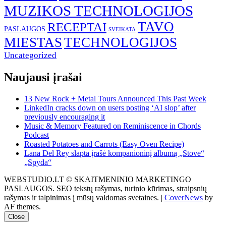
MUZIKOS TECHNOLOGIJOS
TAVO
RECEPTAI
PASLAUGOS
SVEIKATA
MIESTAS
TECHNOLOGIJOS
Uncategorized
Naujausi įrašai
13 New Rock + Metal Tours Announced This Past Week
LinkedIn cracks down on users posting ‘AI slop’ after
previously encouraging it
Music & Memory Featured on Reminiscence in Chords
Podcast
Roasted Potatoes and Carrots (Easy Oven Recipe)
Lana Del Rey slapta įrašė kompanioninį albumą „Stove“
„Spyda“
WEBSTUDIO.LT © SKAITMENINIO MARKETINGO
PASLAUGOS. SEO tekstų rašymas, turinio kūrimas, straipsnių
rašymas ir talpinimas į mūsų valdomas svetaines.
|
CoverNews
by
AF themes.
Close