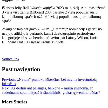
Išleistas Jelly Roll
Whitsitt koplyčia
2023 m. birželį. Albumas užėmė
3 vietą visų žanrų Billboard 200, pasiekė 2 vietą populiariausių
kantri albumų sąraše ir užėmė 1 vietą populiariausių roko albumų
sąraše.
Žvaigždė taip pat gavo 2024 m. „Grammy“ nominacijas geriausio
naujojo atlikėjo ir geriausio kantri dueto/grupinio pasirodymo
kategorijoje už savo bendradarbiavimą su Lainey Wilson, kuris
Billboard Hot 100 sąraše užėmė 19 vietą.
Source link
Post navigation
Previous:
„Nvidia“ pranoko lūkesčius, bet nuvilia investuotojų
lūkesčius
Next:
Ar derlius ant palangės, balkone – misija įmanoma, ar
suderinama sodininkystė ir šiuolaikinis, greitas gyvenimo būdas?
More Stories