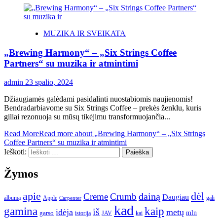
MUZIKA IR SVEIKATA
„Brewing Harmony“ – „Six Strings Coffee
Partners“ su muzika ir atmintimi
admin
23 spalio, 2024
Džiaugiamės galėdami pasidalinti nuostabiomis naujienomis!
Bendradarbiavome su Six Strings Coffee – prekės ženklu, kuris
giliai rezonuoja su mūsų tikėjimu transformuojančia...
Read More
Read more about „Brewing Harmony“ – „Six Strings
Coffee Partners“ su muzika ir atmintimi
Ieškoti:
Žymos
apie
dėl
dainą
Creme
Crumb
Daugiau
albumą
gali
Apple
Carpenter
kad
gamina
kaip
iš
idėja
metų
garso
mln
JAV
kai
istorija