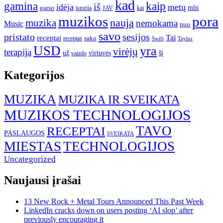
kad
gamina
kaip
iš
idėja
metų
garso
mln
JAV
kai
istorija
muzikos
pora
naują
muzika
nemokama
Music
nuo
savo
pristato
sesijos
Tai
receptai
sako
receptas
Swift
Taylor
USD
yra
virėjų
terapija
už
virtuvės
šį
vaizdo
Kategorijos
MUZIKA
MUZIKA IR SVEIKATA
MUZIKOS TECHNOLOGIJOS
TAVO
RECEPTAI
PASLAUGOS
SVEIKATA
MIESTAS
TECHNOLOGIJOS
Uncategorized
Naujausi įrašai
13 New Rock + Metal Tours Announced This Past Week
LinkedIn cracks down on users posting ‘AI slop’ after
previously encouraging it