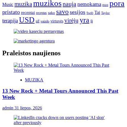
muzikos
pora
naują
muzika
nemokama
Music
nuo
savo
pristato
sesijos
Tai
receptai
sako
receptas
Swift
Taylor
USD
yra
virėjų
terapija
už
virtuvės
šį
vaizdo
Praleistos naujienos
MUZIKA
13 New Rock + Metal Tours Announced This Past
Week
admin
31 liepos, 2026