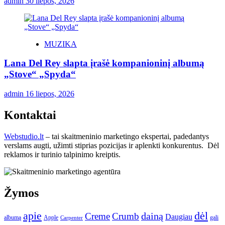
admin
30 liepos, 2026
MUZIKA
Lana Del Rey slapta įrašė kompanioninį albumą
„Stove“ „Spyda“
admin
16 liepos, 2026
Kontaktai
Webstudio.lt
– tai skaitmeninio marketingo ekspertai, padedantys
verslams augti, užimti stiprias pozicijas ir aplenkti konkurentus. Dėl
reklamos ir turinio talpinimo kreiptis.
Žymos
apie
dėl
dainą
Creme
Crumb
Daugiau
albumą
gali
Apple
Carpenter