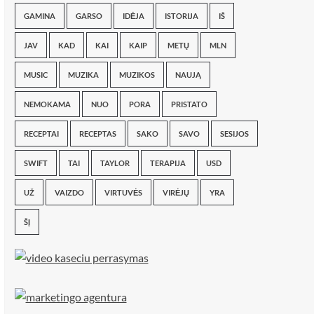
GAMINA
GARSO
IDĖJA
ISTORIJA
IŠ
JAV
KAD
KAI
KAIP
METŲ
MLN
MUSIC
MUZIKA
MUZIKOS
NAUJĄ
NEMOKAMA
NUO
PORA
PRISTATO
RECEPTAI
RECEPTAS
SAKO
SAVO
SESIJOS
SWIFT
TAI
TAYLOR
TERAPIJA
USD
UŽ
VAIZDO
VIRTUVĖS
VIRĖJŲ
YRA
ŠĮ