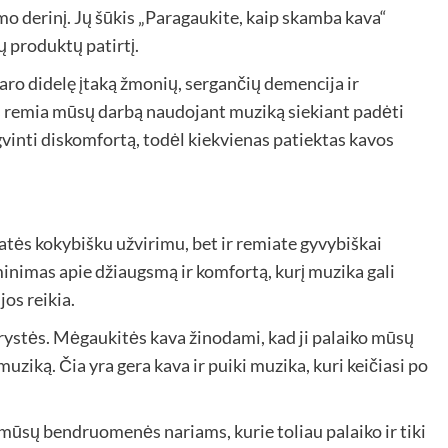
mo derinį. Jų šūkis „Paragaukite, kaip skamba kava“
ų produktų patirtį.
r daro didelę įtaką žmonių, sergančių demencija ir
is remia mūsų darbą naudojant muziką siekiant padėti
vinti diskomfortą, todėl kiekvienas patiektas kavos
jatės kokybišku užvirimu, bet ir remiate gyvybiškai
minimas apie džiaugsmą ir komfortą, kurį muzika gali
os reikia.
erystės. Mėgaukitės kava žinodami, kad ji palaiko mūsų
ziką. Čia yra gera kava ir puiki muzika, kuri keičiasi po
 mūsų bendruomenės nariams, kurie toliau palaiko ir tiki