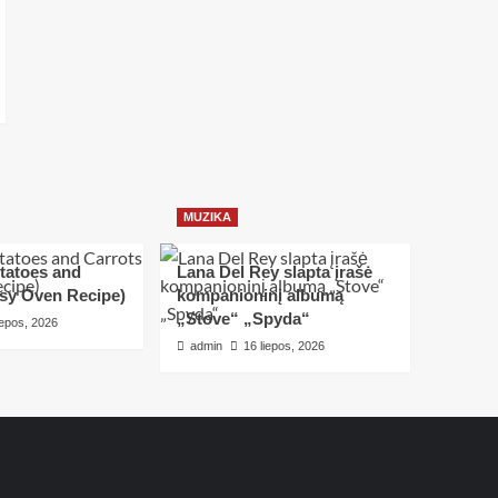
MUZIKA
tatoes and
Lana Del Rey slapta įrašė
asy Oven Recipe)
kompanioninį albumą
„Stove“ „Spyda“
iepos, 2026
admin
16 liepos, 2026