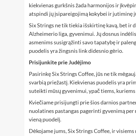
kiekvienas gurkšnis žada harmonijos ir įkvėpi
atspindi jų įsipareigojimą kokybei ir jutiminę j
Six Strings ne tik tiekia išskirtinę kavą, bet i
Alzheimerio liga, gyvenimui. Jų dosnus indėl
asmenims susigrąžinti savo tapatybę ir paleng
puodelis yra žingsnis link didesnio gėrio.
Prisijunkite prie Judėjimo
Pasirinkę Six Strings Coffee, jūs ne tik mėgau
svarbią priežastį. Kiekvienas puodelis yra pri
suteikti mūsų gyvenimui, ypač tiems, kuriems j
Kviečiame prisijungti prie šios darnios partn
nuolatines pastangas pagerinti gyvenimą per mu
vieną puodelį.
Dėkojame jums, Six Strings Coffee, ir visiems