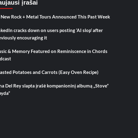
ujausi įrašai
 New Rock + Metal Tours Announced This Past Week
nkedIn cracks down on users posting ‘AI slop’ after
eviously encouraging it
sic & Memory Featured on Reminiscence in Chords
dcast
asted Potatoes and Carrots (Easy Oven Recipe)
na Del Rey slapta įrašė kompanioninį albumą „Stove“
pyda“