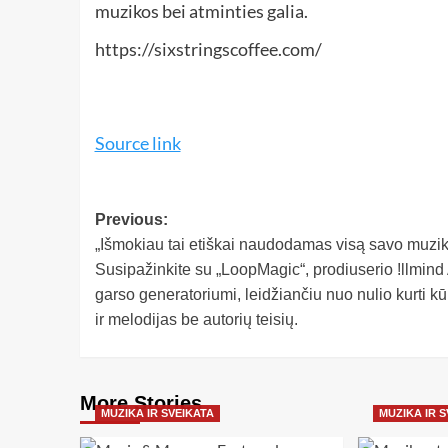
muzikos bei atminties galia.
https://sixstringscoffee.com/
Source link
Previous:
„Išmokiau tai etiškai naudodamas visą savo muzik
Susipažinkite su „LoopMagic“, prodiuserio !llmind 
garso generatoriumi, leidžiančiu nuo nulio kurti kū
ir melodijas be autorių teisių.
More Stories
MUZIKA IR SVEIKATA
MUZIKA IR 