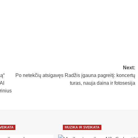
Next:
ą“
Po netekčių atsigavęs Radžis įgauna pagreitį: koncertų
AI
turas, nauja daina ir fotosesija
rinius
SVEIKATA
MUZIKA IR SVEIKATA