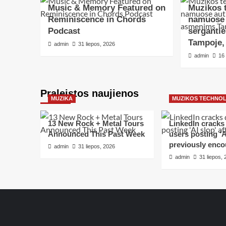
Music & Memory Featured on
Muzikos 
Reminiscence in Chords
namuose
Podcast
serganti
Tampoje, 
admin
31 liepos, 2026
admin
16
Praleistos naujienos
MUZIKA
MUZIKOS TECHNO
13 New Rock + Metal Tours
LinkedIn crack
Announced This Past Week
users posting ‘AI
previously enco
admin
31 liepos, 2026
admin
31 liepos,