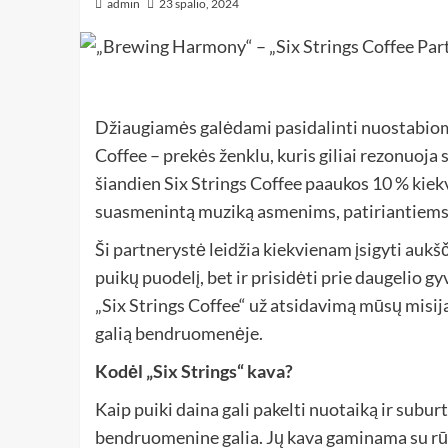
admin
23 spalio, 2024
Džiaugiamės galėdami pasidalinti nuostabiom
Coffee – prekės ženklu, kuris giliai rezonuoj
šiandien Six Strings Coffee paaukos 10 % kie
suasmenintą muziką asmenims, patiriantiems
Ši partnerystė leidžia kiekvienam įsigyti aukš
puikų puodelį, bet ir prisidėti prie daugelio g
„Six Strings Coffee“ už atsidavimą mūsų misij
galią bendruomenėje.
Kodėl „Six Strings“ kava?
Kaip puiki daina gali pakelti nuotaiką ir subur
bendruomenine galia. Jų kava gaminama su rūp