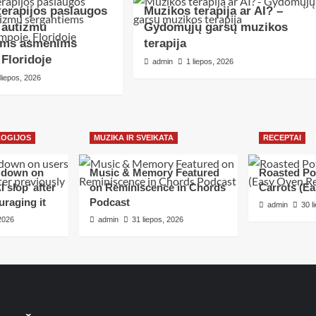
terapijos paslaugos
Muzikos terapija ar AI? –
 autizmu
Gydomųjų garsų muzikos
ems asmenims
terapija
Floridoje
admin
1 liepos, 2026
 liepos, 2026
LOGIJOS
MUZIKA IR SVEIKATA
RECEPTAI
s down on
Music & Memory Featured
Roasted Po
 slop’ after
on Reminiscence in Chords
Carrots (E
uraging it
Podcast
admin
30 l
 2026
admin
31 liepos, 2026