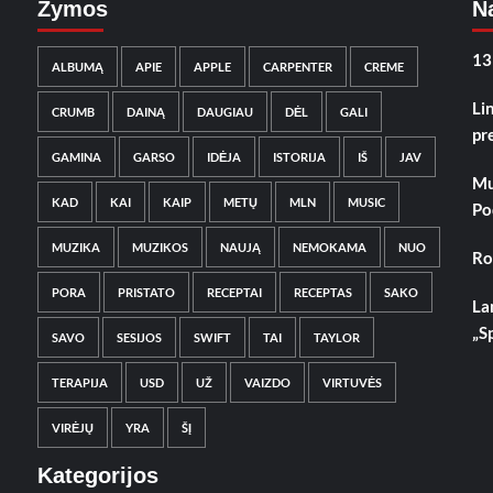
Žymos
Na
13
ALBUMĄ
APIE
APPLE
CARPENTER
CREME
Li
CRUMB
DAINĄ
DAUGIAU
DĖL
GALI
pr
GAMINA
GARSO
IDĖJA
ISTORIJA
IŠ
JAV
Mu
KAD
KAI
KAIP
METŲ
MLN
MUSIC
Po
MUZIKA
MUZIKOS
NAUJĄ
NEMOKAMA
NUO
Ro
PORA
PRISTATO
RECEPTAI
RECEPTAS
SAKO
La
„S
SAVO
SESIJOS
SWIFT
TAI
TAYLOR
TERAPIJA
USD
UŽ
VAIZDO
VIRTUVĖS
VIRĖJŲ
YRA
ŠĮ
Kategorijos