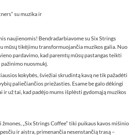
is naujienomis! Bendradarbiavome su Six Strings
a su mūsų tikėjimu transformuojančia muzikos galia. Nuo
kvieno pardavimo, kad paremtų mūsų pastangas teikti
 pažinimo nuosmukį.
čiausios kokybės, šviežiai skrudintą kavą ne tik pažadėti
yvybių paliečiančios priežasties. Esame be galo dėkingi
ai ir už tai, kad padėjo mums išplėsti gydomąją muzikos
ti žmones, „Six Strings Coffee“ tiki puikaus kavos mišinio
esčiu ir aistra, primenančia nesenstančią trasą –