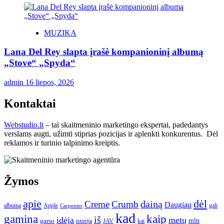
MUZIKA
Lana Del Rey slapta įrašė kompanioninį albumą
„Stove“ „Spyda“
admin
16 liepos, 2026
Kontaktai
Webstudio.lt
– tai skaitmeninio marketingo ekspertai, padedantys
verslams augti, užimti stiprias pozicijas ir aplenkti konkurentus. Dėl
reklamos ir turinio talpinimo kreiptis.
Žymos
apie
dėl
dainą
Creme
Crumb
Daugiau
albumą
gali
Apple
Carpenter
kad
gamina
kaip
iš
idėja
metų
garso
mln
JAV
kai
istorija