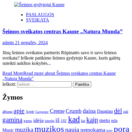
PASLAUGOS
SVEIKATA
Šeimos sveikatos centras Kaune „Natura Munda”
admin
21 gegužės, 2024
Jūsų šeimos sveikatos partneris Rūpinatės savo ir savo šeimos
sveikata? Ieškote patikimo šeimos gydytojo Kaune, kuris galėtų
suteikti aukštos kokybės...
Read More
Read more about Šeimos sveikatos centras Kaune
„Natura Munda”
Ieškoti:
Žymos
apie
dėl
dainą
Creme
Crumb
Daugiau
albumą
gali
Apple
Carpenter
kad
gamina
kaip
iš
idėja
metų
garso
mln
JAV
kai
istorija
muzikos
pora
naują
muzika
nemokama
Music
nuo