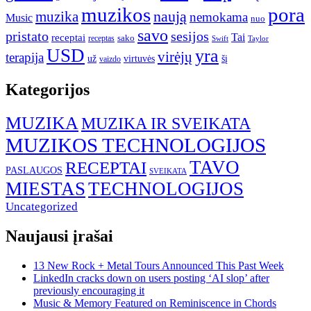
muzikos
pora
naują
muzika
nemokama
Music
nuo
savo
pristato
sesijos
Tai
receptai
sako
receptas
Swift
Taylor
USD
yra
virėjų
terapija
už
virtuvės
šį
vaizdo
Kategorijos
MUZIKA
MUZIKA IR SVEIKATA
MUZIKOS TECHNOLOGIJOS
TAVO
RECEPTAI
PASLAUGOS
SVEIKATA
MIESTAS
TECHNOLOGIJOS
Uncategorized
Naujausi įrašai
13 New Rock + Metal Tours Announced This Past Week
LinkedIn cracks down on users posting ‘AI slop’ after
previously encouraging it
Music & Memory Featured on Reminiscence in Chords