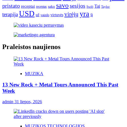
savo
pristato
sesijos
Tai
receptai
sako
receptas
Swift
Taylor
USD
yra
virėjų
terapija
už
virtuvės
šį
vaizdo
Praleistos naujienos
MUZIKA
13 New Rock + Metal Tours Announced This Past
Week
admin
31 liepos, 2026
MUZIKOS TECHNOLOGIJOS