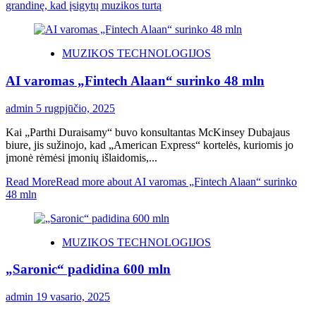
grandinę, kad įsigytų muzikos turtą
MUZIKOS TECHNOLOGIJOS
AI varomas „Fintech Alaan“ surinko 48 mln
admin
5 rugpjūčio, 2025
Kai „Parthi Duraisamy“ buvo konsultantas McKinsey Dubajaus
biure, jis sužinojo, kad „American Express“ kortelės, kuriomis jo
įmonė rėmėsi įmonių išlaidomis,...
Read More
Read more about AI varomas „Fintech Alaan“ surinko
48 mln
MUZIKOS TECHNOLOGIJOS
„Saronic“ padidina 600 mln
admin
19 vasario, 2025