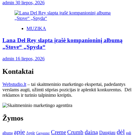
admin
30 liepos, 2026
MUZIKA
Lana Del Rey slapta įrašė kompanioninį albumą
„Stove“ „Spyda“
admin
16 liepos, 2026
Kontaktai
Webstudio.lt
– tai skaitmeninio marketingo ekspertai, padedantys
verslams augti, užimti stiprias pozicijas ir aplenkti konkurentus. Dėl
reklamos ir turinio talpinimo kreiptis.
Žymos
apie
dėl
dainą
Creme
Crumb
Daugiau
albumą
gali
Apple
Carpenter