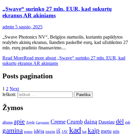
„Swave“ surinko 27 mln. EUR, kad sukurtų
ekranus AR akiniams
admin
5 sausio, 2025
„Swave Photonics NV“, Belgijos startuolis, kuriantis papildytos
realybės akinių ekranus, šiandien paskelbė eurų, kad užsitikrino 27
mln. eurų pradinio finansavimo....
Read More
Read more about „Swave“ surinko 27 mln. EUR, kad
sukurtų ekranus AR akiniams
Posts pagination
1
2
Next
Ieškoti:
Žymos
apie
dėl
dainą
Creme
Crumb
Daugiau
albumą
gali
Apple
Carpenter
kad
gamina
kaip
iš
idėja
metų
garso
mln
JAV
kai
istorija