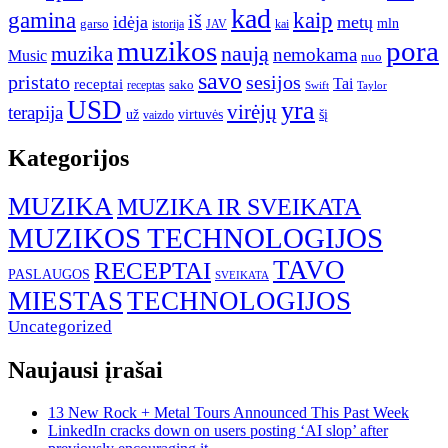
kad
gamina
kaip
iš
idėja
metų
garso
mln
JAV
kai
istorija
muzikos
pora
naują
muzika
nemokama
Music
nuo
savo
pristato
sesijos
Tai
receptai
sako
receptas
Swift
Taylor
USD
yra
virėjų
terapija
už
virtuvės
šį
vaizdo
Kategorijos
MUZIKA
MUZIKA IR SVEIKATA
MUZIKOS TECHNOLOGIJOS
TAVO
RECEPTAI
PASLAUGOS
SVEIKATA
MIESTAS
TECHNOLOGIJOS
Uncategorized
Naujausi įrašai
13 New Rock + Metal Tours Announced This Past Week
LinkedIn cracks down on users posting ‘AI slop’ after