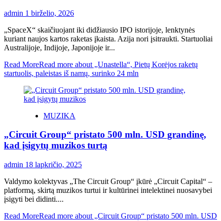
admin
1 birželio, 2026
„SpaceX“ skaičiuojant iki didžiausio IPO istorijoje, lenktynės
kuriant naujos kartos raketas įkaista. Azija nori įsitraukti. Startuoliai
Australijoje, Indijoje, Japonijoje ir...
Read More
Read more about „Unastella“, Pietų Korėjos raketų
startuolis, paleistas iš namų, surinko 24 mln
MUZIKA
„Circuit Group“ pristato 500 mln. USD grandinę,
kad įsigytų muzikos turtą
admin
18 lapkričio, 2025
Valdymo kolektyvas „The Circuit Group“ įkūrė „Circuit Capital“ –
platformą, skirtą muzikos turtui ir kultūrinei intelektinei nuosavybei
įsigyti bei didinti....
Read More
Read more about „Circuit Group“ pristato 500 mln. USD