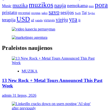
muzikos
pora
naują
muzika
nemokama
Music
nuo
savo
pristato
sesijos
Tai
receptai
sako
receptas
Swift
Taylor
USD
yra
virėjų
terapija
už
virtuvės
šį
vaizdo
Praleistos naujienos
MUZIKA
13 New Rock + Metal Tours Announced This Past
Week
admin
31 liepos, 2026