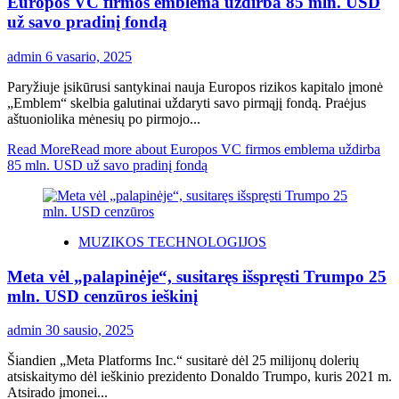
Europos VC firmos emblema uždirba 85 mln. USD
už savo pradinį fondą
admin
6 vasario, 2025
Paryžiuje įsikūrusi santykinai nauja Europos rizikos kapitalo įmonė
„Emblem“ skelbia galutinai uždaryti savo pirmąjį fondą. Praėjus
aštuoniolika mėnesių po pirmojo...
Read More
Read more about Europos VC firmos emblema uždirba
85 mln. USD už savo pradinį fondą
MUZIKOS TECHNOLOGIJOS
Meta vėl „palapinėje“, susitaręs išspręsti Trumpo 25
mln. USD cenzūros ieškinį
admin
30 sausio, 2025
Šiandien „Meta Platforms Inc.“ susitarė dėl 25 milijonų dolerių
atsiskaitymo dėl ieškinio prezidento Donaldo Trumpo, kuris 2021 m.
Atsirado įmonei...