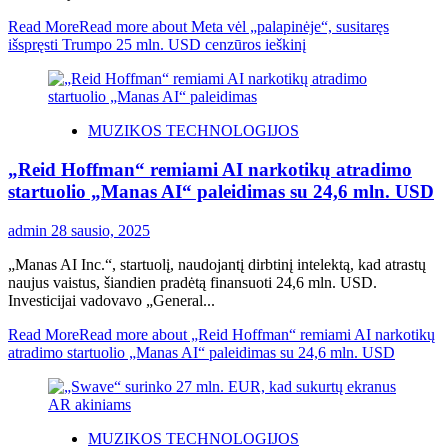
Read More
Read more about Meta vėl „palapinėje“, susitaręs
išspręsti Trumpo 25 mln. USD cenzūros ieškinį
MUZIKOS TECHNOLOGIJOS
„Reid Hoffman“ remiami AI narkotikų atradimo
startuolio „Manas AI“ paleidimas su 24,6 mln. USD
admin
28 sausio, 2025
„Manas AI Inc.“, startuolį, naudojantį dirbtinį intelektą, kad atrastų
naujus vaistus, šiandien pradėtą ​​finansuoti 24,6 mln. USD.
Investicijai vadovavo „General...
Read More
Read more about „Reid Hoffman“ remiami AI narkotikų
atradimo startuolio „Manas AI“ paleidimas su 24,6 mln. USD
MUZIKOS TECHNOLOGIJOS