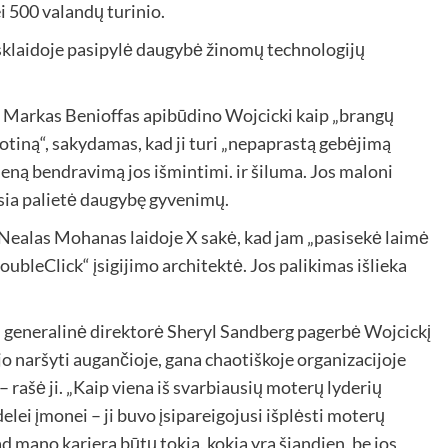
i 500 valandų turinio.
iasklaidoje pasipylė daugybė žinomų technologijų
ius Markas Benioffas apibūdino Wojcicki kaip „brangų
tiną“, sakydamas, kad ji turi „nepaprastą gebėjimą
vieną bendravimą jos išmintimi. ir šiluma. Jos maloni
vasia palietė daugybę gyvenimų.
 Nealas Mohanas laidoje X sakė, kad jam „pasisekė laimė
DoubleClick“ įsigijimo architektė. Jos palikimas išlieka
“ generalinė direktorė Sheryl Sandberg pagerbė Wojcickį
o naršyti augančioje, gana chaotiškoje organizacijoje
– rašė ji. „Kaip viena iš svarbiausių moterų lyderių
elei įmonei – ji buvo įsipareigojusi išplėsti moterų
 mano karjera būtų tokia, kokia yra šiandien, be jos