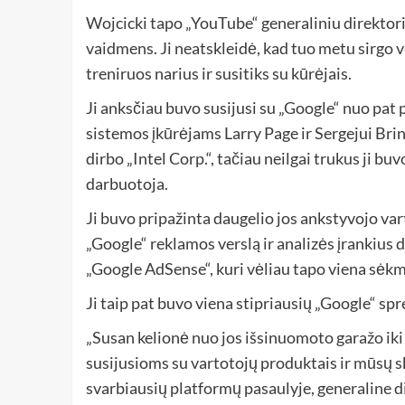
Wojcicki tapo „YouTube“ generaliniu direktoriu
vaidmens. Ji neatskleidė, kad tuo metu sirgo v
treniruos narius ir susitiks su kūrėjais.
Ji anksčiau buvo susijusi su „Google“ nuo pa
sistemos įkūrėjams Larry Page ir Sergejui Bri
dirbo „Intel Corp.“, tačiau neilgai trukus ji buv
darbuotoja.
Ji buvo pripažinta daugelio jos ankstyvojo vart
„Google“ reklamos verslą ir analizės įrankius
„Google AdSense“, kuri vėliau tapo viena sėk
Ji taip pat buvo viena stipriausių „Google“ sp
„Susan kelionė nuo jos išsinuomoto garažo i
susijusioms su vartotojų produktais ir mūsų s
svarbiausių platformų pasaulyje, generaline dir