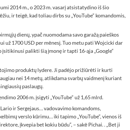
mi 2014 m., o 2023 m. vasarį atsistatydino iš šio
ėžiu, ir teigė, kad toliau dirbs su „YouTube“ komandomis,
t pirmųjų dienų, ypač nuomodama savo garažą paieškos
nui už 1700 USD per mėnesį. Tuo metu pati Wojcicki dar
o įsitikinusi palikti šią įmonę ir tapti 16-ąja „Google“
ojimo produktų lydere. Ji padėjo prižiūrėti ir kurti
 daugiau nei 14 metų, atlikdama svarbų vaidmenį kuriant
mingiausių paslaugų.
rendimo 2006 m. įsigyti „YouTube“ už 1,65 mlrd.
ki Lario ir Sergejaus… vadovavimo komandoms,
kelbimų verslo kūrimu… iki tapimo „YouTube“, vienos iš
ektore, įkvepia bet kokiu būdu“, – sakė Pichai. . „Bet ji