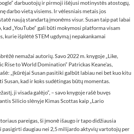
oogle“ darbuotojų ir pirmoji išėjusi motinystės atostogų,
ę darbo vietą visiems. Ir vėlesniais metais jos
tatė naują standartą įmonėms visur. Susan taip pat labai
to, kad „YouTube“ gali būti mokymosi platforma visam
uos, kurie išplėtė STEM ugdymą į nepakankamai
abrėžė nemažai autorių. Savo 2022 m. knygoje „Like,
c Rise to World Domination“ Patrickas Keane'as,
šė: „Įkūrėjai Susan pasitiki galbūt labiau nei bet kuo kitu
ti Susan, kad ir koks sudėtingas būtų momentas.
žastį, ji visada galėjo“, – savo knygoje rašė buvęs
bantis Silicio slėnyje Kimas Scottas kaip „Lario
oriaus pareigas, ši įmonė išaugo ir tapo didžiausia
i pasigirti daugiau nei 2,5 milijardo aktyvių vartotojų per