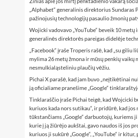
Žinias apie jos mirtį penktadienio vakarą soci
„Alphabet“ generalinis direktorius Sundaras Pi
pažinojusių technologijų pasaulio žmonių paty
Wojicki vadovavo „YouTube“ beveik 10 metų ir i
generalinės direktorės pareigas didelėje techn
„Facebook“ įraše Troperis rašė, kad „su giliu l
mylima 26 metų žmona ir mūsų penkių vaikų 
nesmulkialąsteliniu plaučių vėžiu.
Pichai X parašė, kad jam buvo „neįtikėtinai nu
ją oficialiame pranešime „Google“ tinklaraštyj
Tinklaraščio įraše Pichai teigė, kad Wojcicki 
kuriuos kada nors sutikau“, ir pridūrė, kad jos 
tūkstančiams „Google“ darbuotojų, kuriems ji
kurie į ją žiūrėjo aukštai, gavo naudos iš jos
kuriuos ji sukūrė „Google“, „YouTube“ ir kitur, 