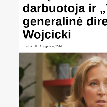
darbuotoja ir 
generalinė dir
Wojcicki
admin
12 rugpjūčio, 2024