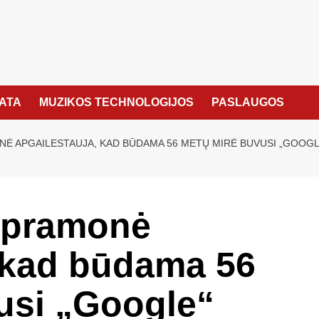
KATA
MUZIKOS TECHNOLOGIJOS
PASLAUGOS
 APGAILESTAUJA, KAD BŪDAMA 56 METŲ MIRĖ BUVUSI „GOOGL
 pramonė
, kad būdama 56
usi „Google“