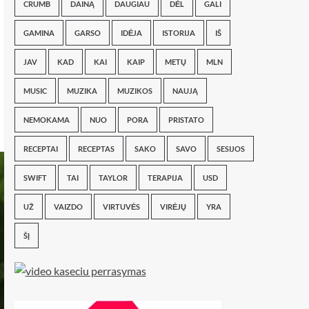
CRUMB
DAINĄ
DAUGIAU
DĖL
GALI
GAMINA
GARSO
IDĖJA
ISTORIJA
IŠ
JAV
KAD
KAI
KAIP
METŲ
MLN
MUSIC
MUZIKA
MUZIKOS
NAUJĄ
NEMOKAMA
NUO
PORA
PRISTATO
RECEPTAI
RECEPTAS
SAKO
SAVO
SESIJOS
SWIFT
TAI
TAYLOR
TERAPIJA
USD
UŽ
VAIZDO
VIRTUVĖS
VIRĖJŲ
YRA
ŠĮ