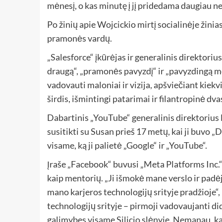
mėnesį, o kas minutę į jį pridedama daugiau ne
Po žinių apie Wojcickio mirtį socialinėje žin
pramonės vardų.
„Salesforce“ įkūrėjas ir generalinis direktor
draugą“, „pramonės pavyzdį“ ir „pavyzdingą mo
vadovauti maloniai ir vizija, apšviečiant kiek
širdis, išmintingi patarimai ir filantropinė d
Dabartinis „YouTube“ generalinis direktorius
susitikti su Susan prieš 17 metų, kai ji buvo „
visame, ką ji palietė „Google“ ir „YouTube“.
Įraše „Facebook“ buvusi „Meta Platforms Inc.
kaip mentorių. „Ji išmokė mane verslo ir padėj
mano karjeros technologijų srityje pradžioje“, 
technologijų srityje – pirmoji vadovaujanti did
galimybes visame Silicio slėnyje. Nemanau, kad