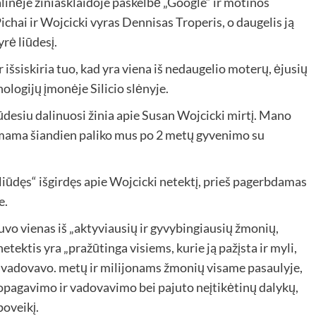
alinėje žiniasklaidoje paskelbė „Google“ ir motinos
chai ir Wojcicki vyras Dennisas Troperis, o daugelis ją
rė liūdesį.
šsiskiria tuo, kad yra viena iš nedaugelio moterų, ėjusių
ologijų įmonėje Silicio slėnyje.
iūdesiu dalinuosi žinia apie Susan Wojcicki mirtį. Mano
mama šiandien paliko mus po 2 metų gyvenimo su
liūdęs“ išgirdęs apie Wojcicki netektį, prieš pagerbdamas
e.
buvo vienas iš „aktyviausių ir gyvybingiausių žmonių,
netektis yra „pražūtinga visiems, kurie ją pažįsta ir myli,
 vadovavo. metų ir milijonams žmonių visame pasaulyje,
 propagavimo ir vadovavimo bei pajuto neįtikėtinų dalykų,
poveikį.