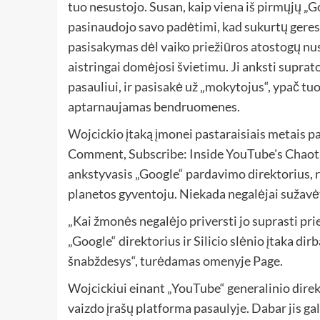
tuo nesustojo. Susan, kaip viena iš pirmųjų „G
pasinaudojo savo padėtimi, kad sukurtų geresn
pasisakymas dėl vaiko priežiūros atostogų nus
aistringai domėjosi švietimu. Ji anksti supra
pasauliui, ir pasisakė už „mokytojus“, ypač t
aptarnaujamas bendruomenes.
Wojcickio įtaką įmonei pastaraisiais metais p
Comment, Subscribe: Inside YouTube's Chaoti
ankstyvasis „Google“ pardavimo direktorius, ra
planetos gyventoju. Niekada negalėjai sužavė
„Kai žmonės negalėjo priversti jo suprasti prie
„Google“ direktorius ir Silicio slėnio įtaka dir
šnabždesys“, turėdamas omenyje Page.
Wojcickiui einant „YouTube“ generalinio direkt
vaizdo įrašų platforma pasaulyje. Dabar jis gal