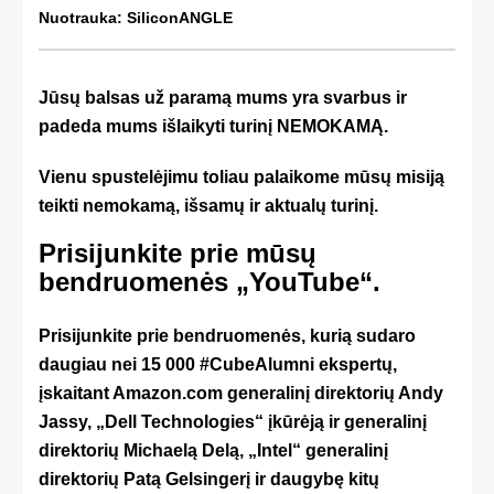
Nuotrauka: SiliconANGLE
Jūsų balsas už paramą mums yra svarbus ir
padeda mums išlaikyti turinį NEMOKAMĄ.
Vienu spustelėjimu toliau palaikome mūsų misiją
teikti nemokamą, išsamų ir aktualų turinį.
Prisijunkite prie mūsų
bendruomenės „YouTube“.
Prisijunkite prie bendruomenės, kurią sudaro
daugiau nei 15 000 #CubeAlumni ekspertų,
įskaitant Amazon.com generalinį direktorių Andy
Jassy, ​​„Dell Technologies“ įkūrėją ir generalinį
direktorių Michaelą Delą, „Intel“ generalinį
direktorių Patą Gelsingerį ir daugybę kitų