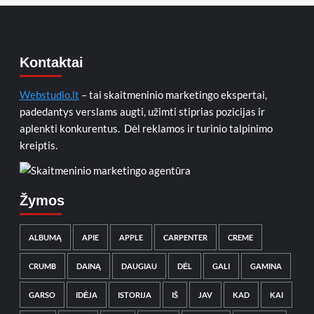
Kontaktai
Webstudio.lt
– tai skaitmeninio marketingo ekspertai,
padedantys verslams augti, užimti stiprias pozicijas ir
aplenkti konkurentus. Dėl reklamos ir turinio talpinimo
kreiptis.
Žymos
ALBUMĄ
APIE
APPLE
CARPENTER
CREME
CRUMB
DAINĄ
DAUGIAU
DĖL
GALI
GAMINA
GARSO
IDĖJA
ISTORIJA
IŠ
JAV
KAD
KAI