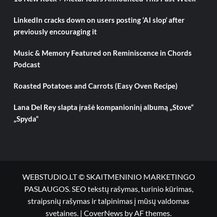
LinkedIn cracks down on users posting ‘AI slop’ after
previously encouraging it
Music & Memory Featured on Reminiscence in Chords
Podcast
Roasted Potatoes and Carrots (Easy Oven Recipe)
Lana Del Rey slapta įrašė kompanioninį albumą „Stove“
„Spyda“
WEBSTUDIO.LT © SKAITMENINIO MARKETINGO
PASLAUGOS. SEO tekstų rašymas, turinio kūrimas,
straipsnių rašymas ir talpinimas į mūsų valdomas
svetaines.
|
CoverNews
by AF themes.