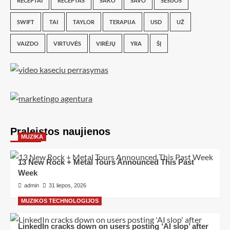
RECEPTAI
RECEPTAS
SAKO
SAVO
SESIJOS
SWIFT
TAI
TAYLOR
TERAPIJA
USD
UŽ
VAIZDO
VIRTUVĖS
VIRĖJŲ
YRA
ŠĮ
Praleistos naujienos
MUZIKA
13 New Rock + Metal Tours Announced This Past
Week
admin
31 liepos, 2026
MUZIKOS TECHNOLOGIJOS
LinkedIn cracks down on users posting ‘AI slop’ after