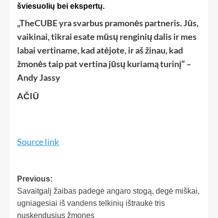
šviesuolių bei ekspertų.
„TheCUBE yra svarbus pramonės partneris. Jūs,
vaikinai, tikrai esate mūsų renginių dalis ir mes
labai vertiname, kad atėjote, ir aš žinau, kad
žmonės taip pat vertina jūsų kuriamą turinį“ –
Andy Jassy
AČIŪ
Source link
Previous:
Savaitgalį žaibas padegė angaro stogą, degė miškai,
ugniagesiai iš vandens telkinių ištraukė tris
nuskendusius žmones