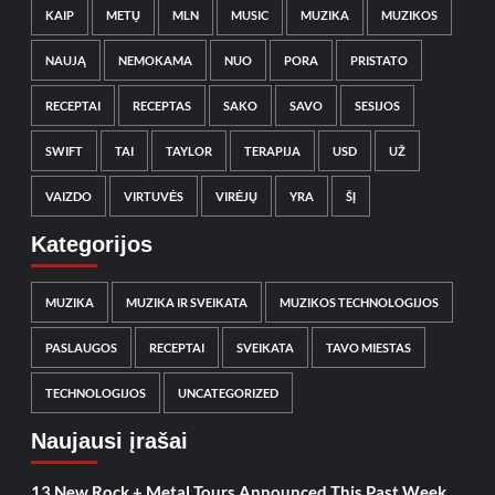
KAIP
METŲ
MLN
MUSIC
MUZIKA
MUZIKOS
NAUJĄ
NEMOKAMA
NUO
PORA
PRISTATO
RECEPTAI
RECEPTAS
SAKO
SAVO
SESIJOS
SWIFT
TAI
TAYLOR
TERAPIJA
USD
UŽ
VAIZDO
VIRTUVĖS
VIRĖJŲ
YRA
ŠĮ
Kategorijos
MUZIKA
MUZIKA IR SVEIKATA
MUZIKOS TECHNOLOGIJOS
PASLAUGOS
RECEPTAI
SVEIKATA
TAVO MIESTAS
TECHNOLOGIJOS
UNCATEGORIZED
Naujausi įrašai
13 New Rock + Metal Tours Announced This Past Week