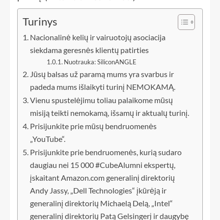
Turinys
Nacionalinė kelių ir vairuotojų asociacija
siekdama geresnės klientų patirties
Nuotrauka: SiliconANGLE
Jūsų balsas už paramą mums yra svarbus ir
padeda mums išlaikyti turinį NEMOKAMĄ.
Vienu spustelėjimu toliau palaikome mūsų
misiją teikti nemokamą, išsamų ir aktualų turinį.
Prisijunkite prie mūsų bendruomenės
„YouTube“.
Prisijunkite prie bendruomenės, kurią sudaro
daugiau nei 15 000 #CubeAlumni ekspertų,
įskaitant Amazon.com generalinį direktorių
Andy Jassy, ​​„Dell Technologies“ įkūrėją ir
generalinį direktorių Michaelą Delą, „Intel“
generalinį direktorių Patą Gelsingerį ir daugybę