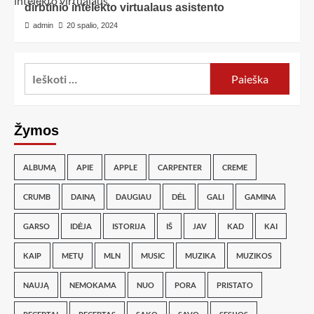
dirbtinio intelekto virtualaus asistento
admin
20 spalio, 2024
Žymos
ALBUMĄ
APIE
APPLE
CARPENTER
CREME
CRUMB
DAINĄ
DAUGIAU
DĖL
GALI
GAMINA
GARSO
IDĖJA
ISTORIJA
IŠ
JAV
KAD
KAI
KAIP
METŲ
MLN
MUSIC
MUZIKA
MUZIKOS
NAUJĄ
NEMOKAMA
NUO
PORA
PRISTATO