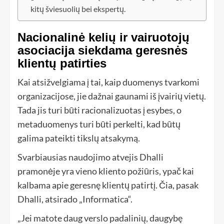
kitų šviesuolių bei ekspertų.
Nacionalinė kelių ir vairuotojų
asociacija siekdama geresnės
klientų patirties
Kai atsižvelgiama į tai, kaip duomenys tvarkomi
organizacijose, jie dažnai gaunami iš įvairių vietų.
Tada jis turi būti racionalizuotas į esybes, o
metaduomenys turi būti perkelti, kad būtų
galima pateikti tikslų atsakymą.
Svarbiausias naudojimo atvejis Dhalli
pramonėje yra vieno kliento požiūris, ypač kai
kalbama apie geresnę klientų patirtį. Čia, pasak
Dhalli, atsirado „Informatica“.
„Jei matote daug verslo padalinių, daugybę