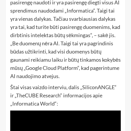
pasirengę naudoti ir yra pasirengę diegti visus AI
sprendimus naudodami „Informatica“. Taigi tai
yra vienas dalykas. Tačiau svarbiausias dalykas
yra tai, kad turite būti pasirengę duomenims, kad
dirbtinis intelektas būtų sėkmingas“, – sakė jis.
„Be duomenų nėra AI. Taigi tai yra pagrindinis
būdas užtikrinti, kad visi duomenys būtų
gaunami reikiamu laiku ir būtų tinkamos kokybės
mūsų „Google Cloud Platform“, kad pagerintume
AI naudojimo atvejus.
Štai visas vaizdo interviu, dalis „SiliconANGLE“
ir „TheCUBE Research“ informacijos apie
„Informatica World“: