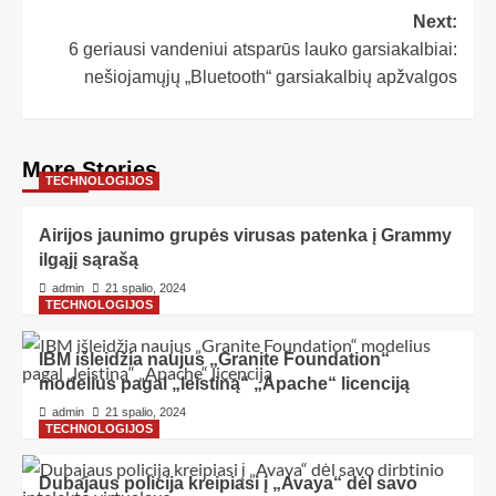
Next:
6 geriausi vandeniui atsparūs lauko garsiakalbiai:
nešiojamųjų „Bluetooth“ garsiakalbių apžvalgos
More Stories
TECHNOLOGIJOS
Airijos jaunimo grupės virusas patenka į Grammy
ilgąjį sąrašą
admin
21 spalio, 2024
TECHNOLOGIJOS
IBM išleidžia naujus „Granite Foundation“
modelius pagal „leistiną“ „Apache“ licenciją
admin
21 spalio, 2024
TECHNOLOGIJOS
Dubajaus policija kreipiasi į „Avaya“ dėl savo