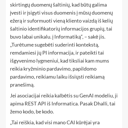
skirtingų duomenų šaltinių, kad būtų galima
įvesti ir įsigyti visus duomenis į mūsų duomenų
ežerą ir suformuoti vieną kliento vaizdą iš kelių
šaltinio identifikatorių informacijos grupių, tai
buvo labai unikalu. į Informatiką“, – sakė jis.
„Turėtume sugebėti suderinti kontekstą,
remdamiesi jų PI informacija, ir pateikti tai
išgyvenimo lygmeniui, kad tiksliai kam mums
reikia kryžminio pardavimo, papildomo
pardavimo, reikiamu laiku išsiųsti reikiamą
pranešimą.
Jei asociacijai reikia kalbėtis su GenAI modeliu, ji
apima REST API iš Informatica. Pasak Dhalli, tai
žemo kodo, be kodo.
„Tai reiškia, kad visi mano CAI kūrėjai yra