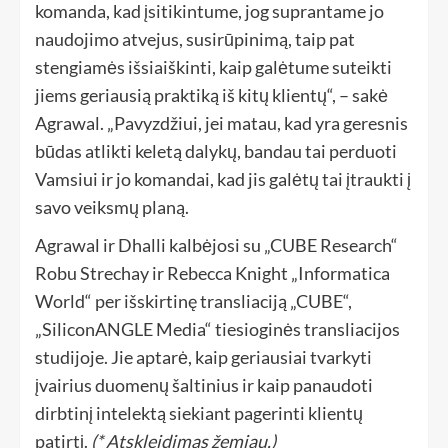
komanda, kad įsitikintume, jog suprantame jo
naudojimo atvejus, susirūpinimą, taip pat
stengiamės išsiaiškinti, kaip galėtume suteikti
jiems geriausią praktiką iš kitų klientų“, – sakė
Agrawal. „Pavyzdžiui, jei matau, kad yra geresnis
būdas atlikti keletą dalykų, bandau tai perduoti
Vamsiui ir jo komandai, kad jis galėtų tai įtraukti į
savo veiksmų planą.
Agrawal ir Dhalli kalbėjosi su „CUBE Research“
Robu Strechay ir Rebecca Knight „Informatica
World“ per išskirtinę transliaciją „CUBE“,
„SiliconANGLE Media“ tiesioginės transliacijos
studijoje. Jie aptarė, kaip geriausiai tvarkyti
įvairius duomenų šaltinius ir kaip panaudoti
dirbtinį intelektą siekiant pagerinti klientų
patirtį.
(* Atskleidimas žemiau.)