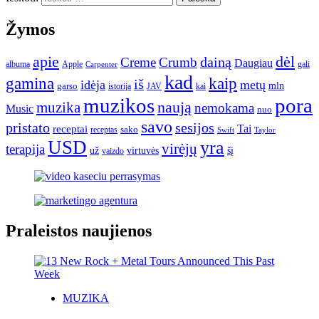
Žymos
apie
dėl
dainą
Creme
Crumb
Daugiau
albumą
gali
Apple
Carpenter
kad
gamina
kaip
iš
idėja
metų
garso
mln
JAV
kai
istorija
muzikos
pora
naują
muzika
nemokama
Music
nuo
savo
pristato
sesijos
Tai
receptai
sako
receptas
Swift
Taylor
USD
yra
virėjų
terapija
už
virtuvės
šį
vaizdo
Praleistos naujienos
MUZIKA