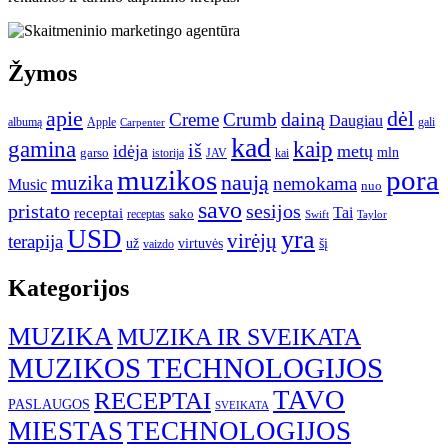
Žymos
apie
dėl
dainą
Creme
Crumb
Daugiau
albumą
gali
Apple
Carpenter
kad
gamina
kaip
iš
idėja
metų
garso
mln
JAV
kai
istorija
muzikos
pora
naują
muzika
nemokama
Music
nuo
savo
pristato
sesijos
Tai
receptai
sako
receptas
Swift
Taylor
USD
yra
virėjų
terapija
už
virtuvės
šį
vaizdo
Kategorijos
MUZIKA
MUZIKA IR SVEIKATA
MUZIKOS TECHNOLOGIJOS
TAVO
RECEPTAI
PASLAUGOS
SVEIKATA
MIESTAS
TECHNOLOGIJOS