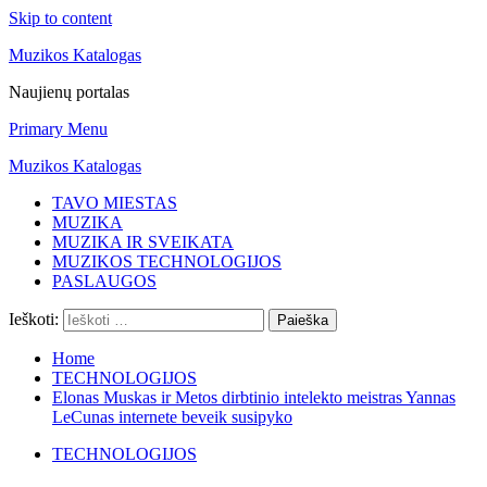
Skip to content
Muzikos Katalogas
Naujienų portalas
Primary Menu
Muzikos Katalogas
TAVO MIESTAS
MUZIKA
MUZIKA IR SVEIKATA
MUZIKOS TECHNOLOGIJOS
PASLAUGOS
Ieškoti:
Home
TECHNOLOGIJOS
Elonas Muskas ir Metos dirbtinio intelekto meistras Yannas
LeCunas internete beveik susipyko
TECHNOLOGIJOS