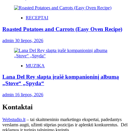
RECEPTAI
Roasted Potatoes and Carrots (Easy Oven Recipe)
admin
30 liepos, 2026
MUZIKA
Lana Del Rey slapta įrašė kompanioninį albumą
„Stove“ „Spyda“
admin
16 liepos, 2026
Kontaktai
Webstudio.lt
– tai skaitmeninio marketingo ekspertai, padedantys
verslams augti, užimti stiprias pozicijas ir aplenkti konkurentus. Dėl
reklamos ir turinio talpinimo kreiptis.