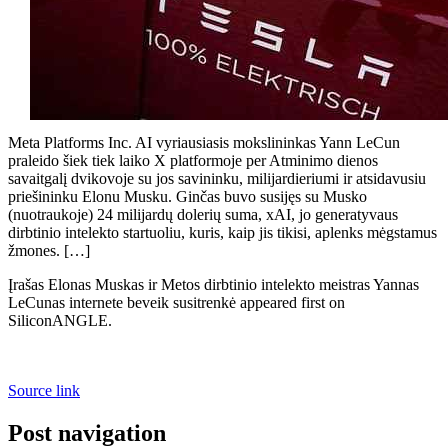
Meta Platforms Inc. AI vyriausiasis mokslininkas Yann LeCun
praleido šiek tiek laiko X platformoje per Atminimo dienos
savaitgalį dvikovoje su jos savininku, milijardieriumi ir atsidavusiu
priešininku Elonu Musku. Ginčas buvo susijęs su Musko
(nuotraukoje) 24 milijardų dolerių suma, xAI, jo generatyvaus
dirbtinio intelekto startuoliu, kuris, kaip jis tikisi, aplenks mėgstamus
žmones. […]
Įrašas Elonas Muskas ir Metos dirbtinio intelekto meistras Yannas
LeCunas internete beveik susitrenkė appeared first on
SiliconANGLE.
Source link
Post navigation