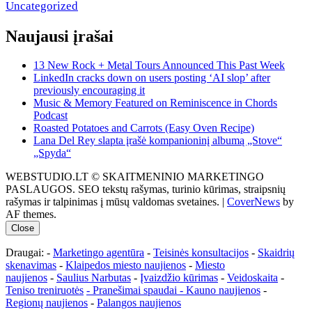
Uncategorized
Naujausi įrašai
13 New Rock + Metal Tours Announced This Past Week
LinkedIn cracks down on users posting ‘AI slop’ after
previously encouraging it
Music & Memory Featured on Reminiscence in Chords
Podcast
Roasted Potatoes and Carrots (Easy Oven Recipe)
Lana Del Rey slapta įrašė kompanioninį albumą „Stove“
„Spyda“
WEBSTUDIO.LT © SKAITMENINIO MARKETINGO
PASLAUGOS. SEO tekstų rašymas, turinio kūrimas, straipsnių
rašymas ir talpinimas į mūsų valdomas svetaines.
|
CoverNews
by
AF themes.
Close
Draugai: -
Marketingo agentūra
-
Teisinės konsultacijos
-
Skaidrių
skenavimas
-
Klaipedos miesto naujienos
-
Miesto
naujienos
-
Saulius Narbutas
-
Įvaizdžio kūrimas
-
Veidoskaita
-
Teniso treniruotės
- Pranešimai spaudai -
Kauno naujienos
-
Regionų naujienos
-
Palangos naujienos