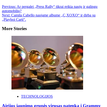
Previous:
Ar pergalei „Press Rally“ tikrai reikia naujų ir galingų
automobilių?
Next:
Camila Cabello naujame albume „C,XOXO“ ir dirba su
„Playboi Carti“.
More Stories
TECHNOLOGIJOS
Airijos jaunimo grupės virusas patenka į Grammy