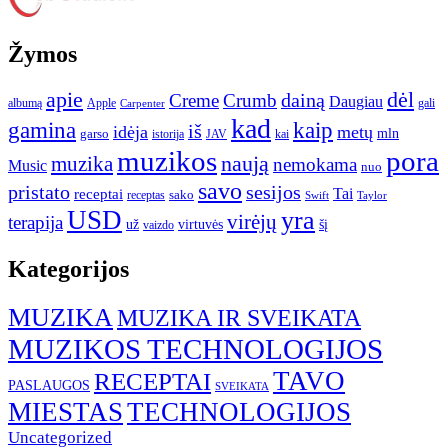
Žymos
apie
dėl
dainą
Creme
Crumb
Daugiau
albumą
gali
Apple
Carpenter
kad
gamina
kaip
iš
idėja
metų
garso
mln
JAV
kai
istorija
muzikos
pora
naują
muzika
nemokama
Music
nuo
savo
pristato
sesijos
Tai
receptai
sako
receptas
Swift
Taylor
USD
yra
virėjų
terapija
už
virtuvės
šį
vaizdo
Kategorijos
MUZIKA
MUZIKA IR SVEIKATA
MUZIKOS TECHNOLOGIJOS
TAVO
RECEPTAI
PASLAUGOS
SVEIKATA
MIESTAS
TECHNOLOGIJOS
Uncategorized