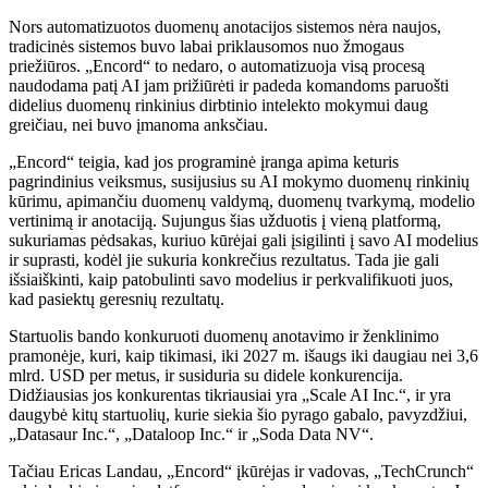
Nors automatizuotos duomenų anotacijos sistemos nėra naujos,
tradicinės sistemos buvo labai priklausomos nuo žmogaus
priežiūros. „Encord“ to nedaro, o automatizuoja visą procesą
naudodama patį AI jam prižiūrėti ir padeda komandoms paruošti
didelius duomenų rinkinius dirbtinio intelekto mokymui daug
greičiau, nei buvo įmanoma anksčiau.
„Encord“ teigia, kad jos programinė įranga apima keturis
pagrindinius veiksmus, susijusius su AI mokymo duomenų rinkinių
kūrimu, apimančiu duomenų valdymą, duomenų tvarkymą, modelio
vertinimą ir anotaciją. Sujungus šias užduotis į vieną platformą,
sukuriamas pėdsakas, kuriuo kūrėjai gali įsigilinti į savo AI modelius
ir suprasti, kodėl jie sukuria konkrečius rezultatus. Tada jie gali
išsiaiškinti, kaip patobulinti savo modelius ir perkvalifikuoti juos,
kad pasiektų geresnių rezultatų.
Startuolis bando konkuruoti duomenų anotavimo ir ženklinimo
pramonėje, kuri, kaip tikimasi, iki 2027 m. išaugs iki daugiau nei 3,6
mlrd. USD per metus, ir susiduria su didele konkurencija.
Didžiausias jos konkurentas tikriausiai yra „Scale AI Inc.“, ir yra
daugybė kitų startuolių, kurie siekia šio pyrago gabalo, pavyzdžiui,
„Datasaur Inc.“, „Dataloop Inc.“ ir „Soda Data NV“.
Tačiau Ericas Landau, „Encord“ įkūrėjas ir vadovas, „TechCrunch“