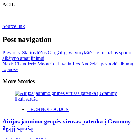
AČIŪ
Source link
Post navigation
Previous:
Skirtos lėšos Gargždų „Vaivorykštės“ gimnazijos sporto
aikštyno atnaujinimui
Next:
Chandlerio Moore'o „Live in Los Andžele“ pasirodė albumų
topuose
More Stories
TECHNOLOGIJOS
Airijos jaunimo grupės virusas patenka į Grammy
ilgąjį sąrašą