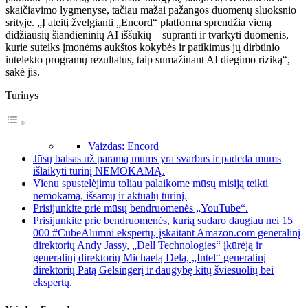
skaičiavimo lygmenyse, tačiau mažai pažangos duomenų sluoksnio
srityje. „Į ateitį žvelgianti „Encord“ platforma sprendžia vieną
didžiausių šiandieninių AI iššūkių – supranti ir tvarkyti duomenis,
kurie suteiks įmonėms aukštos kokybės ir patikimus jų dirbtinio
intelekto programų rezultatus, taip sumažinant AI diegimo riziką“, –
sakė jis.
Turinys
Vaizdas: Encord
Jūsų balsas už paramą mums yra svarbus ir padeda mums
išlaikyti turinį NEMOKAMĄ.
Vienu spustelėjimu toliau palaikome mūsų misiją teikti
nemokamą, išsamų ir aktualų turinį.
Prisijunkite prie mūsų bendruomenės „YouTube“.
Prisijunkite prie bendruomenės, kurią sudaro daugiau nei 15
000 #CubeAlumni ekspertų, įskaitant Amazon.com generalinį
direktorių Andy Jassy, ​​„Dell Technologies“ įkūrėją ir
generalinį direktorių Michaelą Delą, „Intel“ generalinį
direktorių Patą Gelsingerį ir daugybę kitų šviesuolių bei
ekspertų.