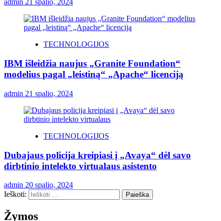
admin
21 spalio, 2024
TECHNOLOGIJOS
IBM išleidžia naujus „Granite Foundation“
modelius pagal „leistiną“ „Apache“ licenciją
admin
21 spalio, 2024
TECHNOLOGIJOS
Dubajaus policija kreipiasi į „Avaya“ dėl savo
dirbtinio intelekto virtualaus asistento
admin
20 spalio, 2024
Ieškoti:
Žymos