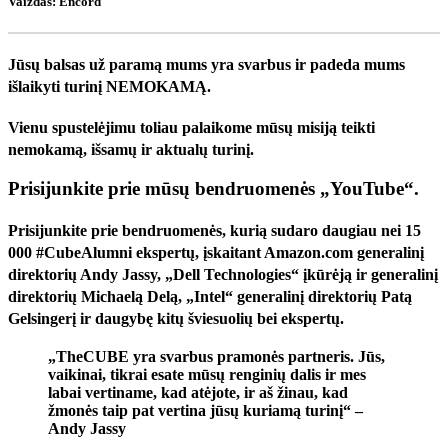
Vaizdas: Encord
Jūsų balsas už paramą mums yra svarbus ir padeda mums
išlaikyti turinį NEMOKAMĄ.
Vienu spustelėjimu toliau palaikome mūsų misiją teikti
nemokamą, išsamų ir aktualų turinį.
Prisijunkite prie mūsų bendruomenės „YouTube“.
Prisijunkite prie bendruomenės, kurią sudaro daugiau nei 15
000 #CubeAlumni ekspertų, įskaitant Amazon.com generalinį
direktorių Andy Jassy, ​​„Dell Technologies“ įkūrėją ir generalinį
direktorių Michaelą Delą, „Intel“ generalinį direktorių Patą
Gelsingerį ir daugybę kitų šviesuolių bei ekspertų.
„TheCUBE yra svarbus pramonės partneris. Jūs,
vaikinai, tikrai esate mūsų renginių dalis ir mes
labai vertiname, kad atėjote, ir aš žinau, kad
žmonės taip pat vertina jūsų kuriamą turinį“ –
Andy Jassy