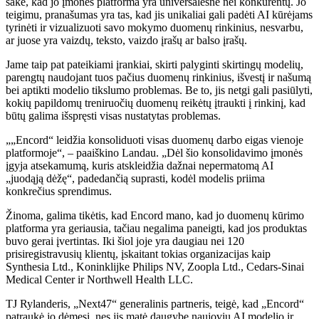
sakė, kad jo įmonės platforma yra universalesnė nei konkurentų. Jo
teigimu, pranašumas yra tas, kad jis unikaliai gali padėti AI kūrėjams
tyrinėti ir vizualizuoti savo mokymo duomenų rinkinius, nesvarbu,
ar juose yra vaizdų, teksto, vaizdo įrašų ar balso įrašų.
Jame taip pat pateikiami įrankiai, skirti palyginti skirtingų modelių,
parengtų naudojant tuos pačius duomenų rinkinius, išvestį ir našumą
bei aptikti modelio tikslumo problemas. Be to, jis netgi gali pasiūlyti,
kokių papildomų treniruočių duomenų reikėtų įtraukti į rinkinį, kad
būtų galima išspręsti visas nustatytas problemas.
„„Encord“ leidžia konsoliduoti visas duomenų darbo eigas vienoje
platformoje“, – paaiškino Landau. „Dėl šio konsolidavimo įmonės
įgyja atsekamumą, kuris atskleidžia dažnai nepermatomą AI
„juodąją dėžę“, padedančią suprasti, kodėl modelis priima
konkrečius sprendimus.
Žinoma, galima tikėtis, kad Encord mano, kad jo duomenų kūrimo
platforma yra geriausia, tačiau negalima paneigti, kad jos produktas
buvo gerai įvertintas. Iki šiol joje yra daugiau nei 120
prisiregistravusių klientų, įskaitant tokias organizacijas kaip
Synthesia Ltd., Koninklijke Philips NV, Zoopla Ltd., Cedars-Sinai
Medical Center ir Northwell Health LLC.
TJ Rylanderis, „Next47“ generalinis partneris, teigė, kad „Encord“
patraukė jo dėmesį, nes jis matė daugybę naujovių AI modelio ir