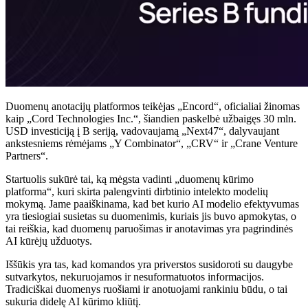
Duomenų anotacijų platformos teikėjas „Encord“, oficialiai žinomas
kaip „Cord Technologies Inc.“, šiandien paskelbė užbaigęs 30 mln.
USD investiciją į B seriją, vadovaujamą „Next47“, dalyvaujant
ankstesniems rėmėjams „Y Combinator“, „CRV“ ir „Crane Venture
Partners“.
Startuolis sukūrė tai, ką mėgsta vadinti „duomenų kūrimo
platforma“, kuri skirta palengvinti dirbtinio intelekto modelių
mokymą. Jame paaiškinama, kad bet kurio AI modelio efektyvumas
yra tiesiogiai susietas su duomenimis, kuriais jis buvo apmokytas, o
tai reiškia, kad duomenų paruošimas ir anotavimas yra pagrindinės
AI kūrėjų užduotys.
Iššūkis yra tas, kad komandos yra priverstos susidoroti su daugybe
sutvarkytos, nekuruojamos ir nesuformatuotos informacijos.
Tradiciškai duomenys ruošiami ir anotuojami rankiniu būdu, o tai
sukuria didelę AI kūrimo kliūtį.