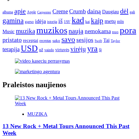
apie
dėl
dainą
Creme
Crumb
Daugiau
albumą
gali
Apple
Carpenter
kad
gamina
kaip
iš
idėja
metų
garso
mln
JAV
kai
istorija
muzikos
pora
naują
muzika
nemokama
Music
nuo
savo
pristato
sesijos
Tai
receptai
sako
receptas
Swift
Taylor
USD
yra
virėjų
terapija
už
virtuvės
šį
vaizdo
Praleistos naujienos
MUZIKA
13 New Rock + Metal Tours Announced This Past
Week