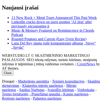
Naujausi įrašai
13 New Rock + Metal Tours Announced This Past Week
LinkedIn cracks down on users posting ‘AI slop’ after
previously encouraging it
Music & Memory Featured on Reminiscence in Chords
Podcast
Roasted Potatoes and Carrots (Easy Oven Recipe)
Lana Del Rey slapta įrašė kompanioninį albumą „Stove“
„Spyda“
WEBSTUDIO.LT © SKAITMENINIO MARKETINGO
PASLAUGOS. SEO tekstų rašymas, turinio kūrimas, straipsnių
rašymas ir talpinimas į mūsų valdomas svetaines.
|
CoverNews
by
AF themes.
Close
Draugai: -
Marketingo agentūra
-
Teisinės konsultacijos
-
Skaidrių
skenavimas
-
Klaipedos miesto naujienos
-
Miesto
naujienos
-
Saulius Narbutas
-
Įvaizdžio kūrimas
-
Veidoskaita
-
Teniso treniruotės
- Pranešimai spaudai -
Kauno naujienos
-
Regionų naujienos
-
Palangos naujienos