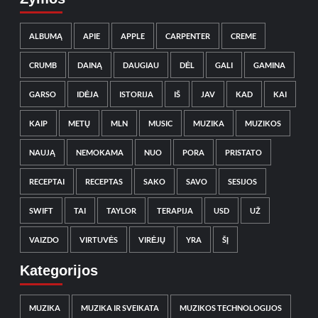
ALBUMĄ
APIE
APPLE
CARPENTER
CREME
CRUMB
DAINĄ
DAUGIAU
DĖL
GALI
GAMINA
GARSO
IDĖJA
ISTORIJA
IŠ
JAV
KAD
KAI
KAIP
METŲ
MLN
MUSIC
MUZIKA
MUZIKOS
NAUJĄ
NEMOKAMA
NUO
PORA
PRISTATO
RECEPTAI
RECEPTAS
SAKO
SAVO
SESIJOS
SWIFT
TAI
TAYLOR
TERAPIJA
USD
UŽ
VAIZDO
VIRTUVĖS
VIRĖJŲ
YRA
ŠĮ
Kategorijos
MUZIKA
MUZIKA IR SVEIKATA
MUZIKOS TECHNOLOGIJOS