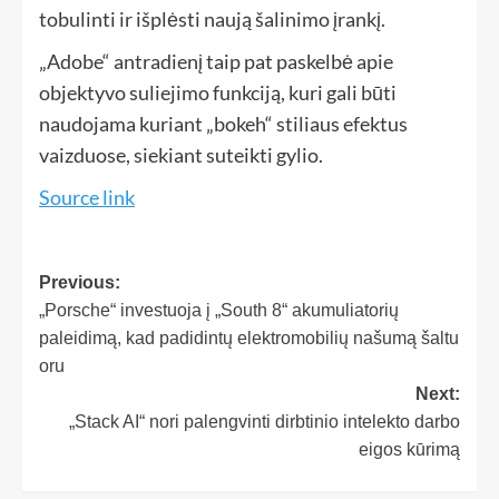
tobulinti ir išplėsti naują šalinimo įrankį.
„Adobe“ antradienį taip pat paskelbė apie
objektyvo suliejimo funkciją, kuri gali būti
naudojama kuriant „bokeh“ stiliaus efektus
vaizduose, siekiant suteikti gylio.
Source link
Previous:
„Porsche“ investuoja į „South 8“ akumuliatorių
paleidimą, kad padidintų elektromobilių našumą šaltu
oru
Next:
„Stack AI“ nori palengvinti dirbtinio intelekto darbo
eigos kūrimą