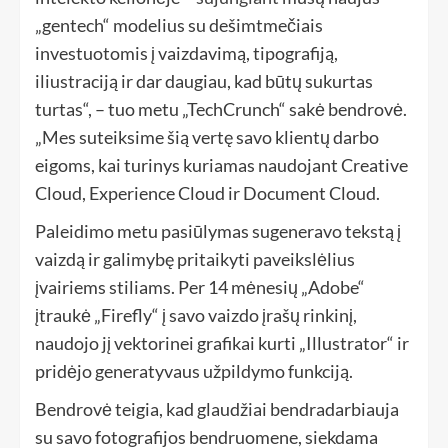
„gentech“ modelius su dešimtmečiais
investuotomis į vaizdavimą, tipografiją,
iliustraciją ir dar daugiau, kad būtų sukurtas
turtas“, – tuo metu „TechCrunch“ sakė bendrovė.
„Mes suteiksime šią vertę savo klientų darbo
eigoms, kai turinys kuriamas naudojant Creative
Cloud, Experience Cloud ir Document Cloud.
Paleidimo metu pasiūlymas sugeneravo tekstą į
vaizdą ir galimybę pritaikyti paveikslėlius
įvairiems stiliams. Per 14 mėnesių „Adobe“
įtraukė „Firefly“ į savo vaizdo įrašų rinkinį,
naudojo jį vektorinei grafikai kurti „Illustrator“ ir
pridėjo generatyvaus užpildymo funkciją.
Bendrovė teigia, kad glaudžiai bendradarbiauja
su savo fotografijos bendruomene, siekdama