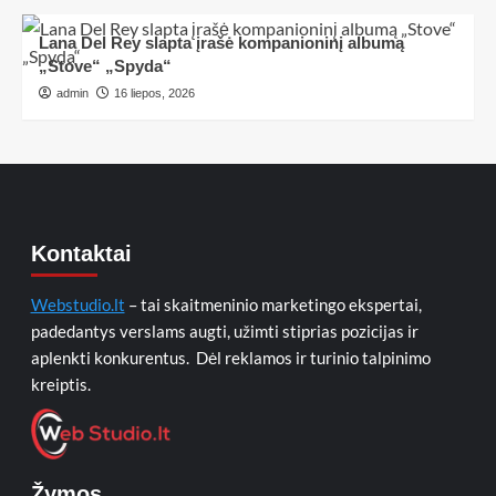
Lana Del Rey slapta įrašė kompanioninį albumą
„Stove“ „Spyda“
admin
16 liepos, 2026
Kontaktai
Webstudio.lt
– tai skaitmeninio marketingo ekspertai,
padedantys verslams augti, užimti stiprias pozicijas ir
aplenkti konkurentus. Dėl reklamos ir turinio talpinimo
kreiptis.
Žymos