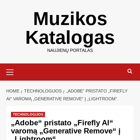
Muzikos
Katalogas
NAUJIENŲ PORTALAS
HOME
TECHNOLOGIJOS
„ADOBE“ PRISTATO „FIREFLY
AI“ VAROMĄ „GENERATIVE REMOVE“ Į „LIGHTROOM“.
TECHNOLOGIJOS
„Adobe“ pristato „Firefly AI“
varomą „Generative Remove“ į
„Lightroom“.