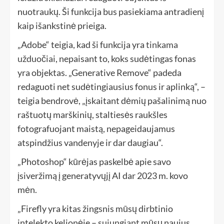
nuotraukų. Ši funkcija bus pasiekiama antradienį
kaip išankstinė prieiga.
„Adobe“ teigia, kad ši funkcija yra
tinkama
užduočiai
, nepaisant to, koks sudėtingas fonas
yra objektas. „Generative Remove“ padeda
redaguoti net sudėtingiausius fonus ir aplinką“, –
teigia bendrovė, „įskaitant dėmių pašalinimą nuo
raštuotų marškinių, staltiesės raukšles
fotografuojant maistą, nepageidaujamus
atspindžius vandenyje ir dar daugiau“.
„Photoshop“ kūrėjas paskelbė apie savo
įsiveržimą į generatyvųjį AI dar 2023 m. kovo
mėn.
„Firefly yra kitas žingsnis mūsų dirbtinio
intelekto kelionėje –
sujungiant
mūsų naujus