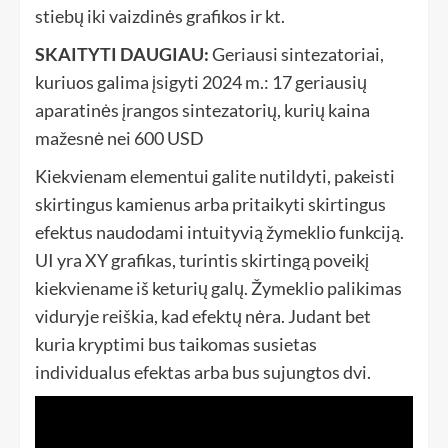
stiebų iki vaizdinės grafikos ir kt.
SKAITYTI DAUGIAU:
Geriausi sintezatoriai,
kuriuos galima įsigyti 2024 m.: 17 geriausių
aparatinės įrangos sintezatorių, kurių kaina
mažesnė nei 600 USD
Kiekvienam elementui galite nutildyti, pakeisti
skirtingus kamienus arba pritaikyti skirtingus
efektus naudodami intuityvią žymeklio funkciją.
UI yra XY grafikas, turintis skirtingą poveikį
kiekviename iš keturių galų. Žymeklio palikimas
viduryje reiškia, kad efektų nėra. Judant bet
kuria kryptimi bus taikomas susietas
individualus efektas arba bus sujungtos dvi.