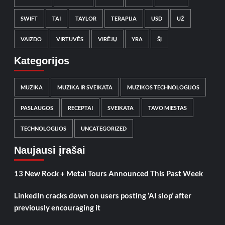
SWIFT
TAI
TAYLOR
TERAPIJA
USD
UŽ
VAIZDO
VIRTUVĖS
VIRĖJŲ
YRA
ŠĮ
Kategorijos
MUZIKA
MUZIKA IR SVEIKATA
MUZIKOS TECHNOLOGIJOS
PASLAUGOS
RECEPTAI
SVEIKATA
TAVO MIESTAS
TECHNOLOGIJOS
UNCATEGORIZED
Naujausi įrašai
13 New Rock + Metal Tours Announced This Past Week
LinkedIn cracks down on users posting ‘AI slop’ after
previously encouraging it