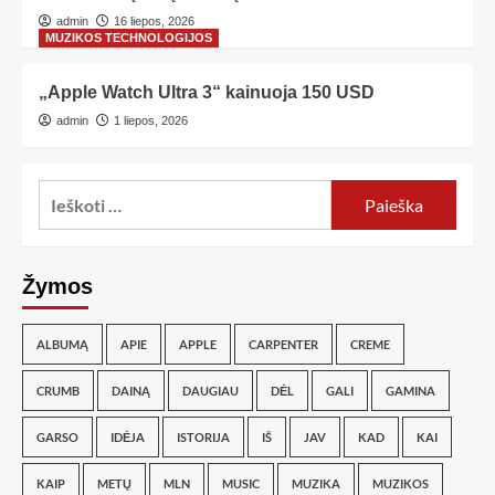
admin
16 liepos, 2026
MUZIKOS TECHNOLOGIJOS
„Apple Watch Ultra 3“ kainuoja 150 USD
admin
1 liepos, 2026
Žymos
ALBUMĄ
APIE
APPLE
CARPENTER
CREME
CRUMB
DAINĄ
DAUGIAU
DĖL
GALI
GAMINA
GARSO
IDĖJA
ISTORIJA
IŠ
JAV
KAD
KAI
KAIP
METŲ
MLN
MUSIC
MUZIKA
MUZIKOS