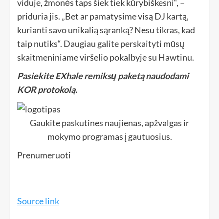
viduje, žmonės taps šiek tiek kūrybiškesni“, –
priduria jis. „Bet ar pamatysime visą DJ kartą,
kurianti savo unikalią sąranką? Nesu tikras, kad
taip nutiks“. Daugiau galite perskaityti mūsų
skaitmeniniame viršelio pokalbyje su Hawtinu.
Pasiekite EXhale remiksų paketą naudodami
KOR protokolą.
Gaukite paskutines naujienas, apžvalgas ir
mokymo programas į gautuosius.
Prenumeruoti
Source link