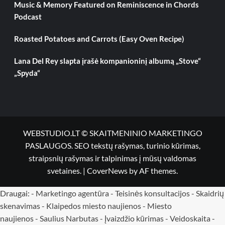
Music & Memory Featured on Reminiscence in Chords
Podcast
Roasted Potatoes and Carrots (Easy Oven Recipe)
Lana Del Rey slapta įrašė kompanioninį albumą „Stove“
„Spyda“
WEBSTUDIO.LT © SKAITMENINIO MARKETINGO
PASLAUGOS. SEO tekstų rašymas, turinio kūrimas,
straipsnių rašymas ir talpinimas į mūsų valdomas
svetaines.
|
CoverNews
by AF themes.
Draugai: -
Marketingo agentūra
-
Teisinės konsultacijos
-
Skaidrių
skenavimas
-
Klaipedos miesto naujienos
-
Miesto
naujienos
-
Saulius Narbutas
-
Įvaizdžio kūrimas
-
Veidoskaita
-