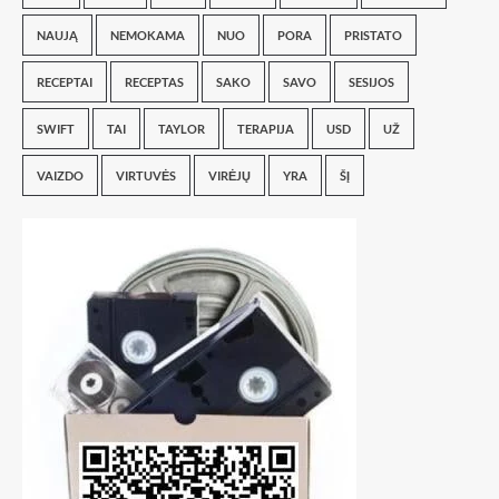
NAUJĄ
NEMOKAMA
NUO
PORA
PRISTATO
RECEPTAI
RECEPTAS
SAKO
SAVO
SESIJOS
SWIFT
TAI
TAYLOR
TERAPIJA
USD
UŽ
VAIZDO
VIRTUVĖS
VIRĖJŲ
YRA
ŠĮ