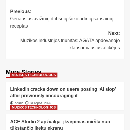
Previous:
Geriausias avižinių dribsnių šokoladinių sausainių
receptas
Next:
Muzikos industrijos triumfas: AGATA apdovanojo
klausomiausius atlikėjus
More Stories
MUZIKOS TECHNOLOGIJOS
LinkedIn cracks down on users posting ‘AI slop’
after previously encouraging it
admin
31 liepos, 2026
MUZIKOS TECHNOLOGIJOS
ACE Studio 2 apžvalga: įkvėpimas miršta nuo
tūkstančio įkeltų ekranų