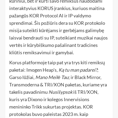
kūriniui, bet ir kurti savo remiksus naudodami
interaktyvius KORUS įrankius, kuriuos maitina
pažangūs KOR Protocol AI ir IP valdymo
sprendimai. Šis požiūris dera su KOR protokolo
misija suteikti kūrėjams ir gerbėjams galimybę
laisvai bendrauti su IP, suteikiant muzikai naujos
vertės ir kūrybiškumo pašalinant tradicines
kliūtis remiksavimui ir gamybai.
Korus platformoje taip pat yra trys kiti remiksų
paketai: Imogen Heap's,
Ką tu man padarei?
;
Garso lūžiai,
Mano Meilė Tau
; ir Black Mirror,
Transmoderna & TRI/XON paketas, kuriame yra
takelis pavadinimu
Nusišypsok
iš TRI/XON,
kuris yra Dixono ir kolegos Innervisions
menininko Trikk sukurtas projektas. KOR
protokolas buvo paleistas 2023 m. kaip