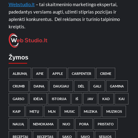
Webstudio.lt
– tai skaitmeninio marketingo ekspertai,
padedantys verslams augti, užimti stiprias pozicijas ir
aplenkti konkurentus. Dėl reklamos ir turinio talpinimo
kreiptis.
Žymos
ALBUMĄ
APIE
APPLE
CARPENTER
CREME
CRUMB
DAINĄ
DAUGIAU
DĖL
GALI
GAMINA
GARSO
IDĖJA
ISTORIJA
IŠ
JAV
KAD
KAI
KAIP
METŲ
MLN
MUSIC
MUZIKA
MUZIKOS
NAUJĄ
NEMOKAMA
NUO
PORA
PRISTATO
RECEPTAI
RECEPTAS
SAKO
SAVO
SESIJOS