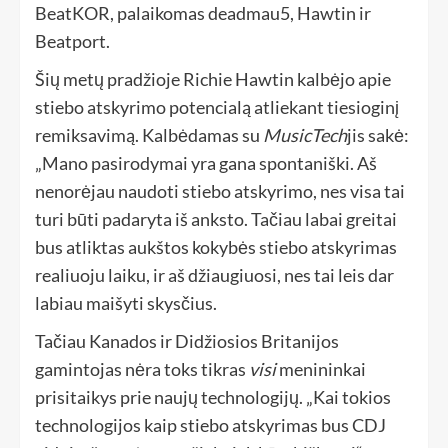
BeatKOR, palaikomas deadmau5, Hawtin ir
Beatport.
Šių metų pradžioje Richie Hawtin kalbėjo apie
stiebo atskyrimo potencialą atliekant tiesioginį
remiksavimą. Kalbėdamas su
MusicTech
jis sakė:
„Mano pasirodymai yra gana spontaniški. Aš
nenorėjau naudoti stiebo atskyrimo, nes visa tai
turi būti padaryta iš anksto. Tačiau labai greitai
bus atliktas aukštos kokybės stiebo atskyrimas
realiuoju laiku, ir aš džiaugiuosi, nes tai leis dar
labiau maišyti skysčius.
Tačiau Kanados ir Didžiosios Britanijos
gamintojas nėra toks tikras
visi
menininkai
prisitaikys prie naujų technologijų. „Kai tokios
technologijos kaip stiebo atskyrimas bus CDJ