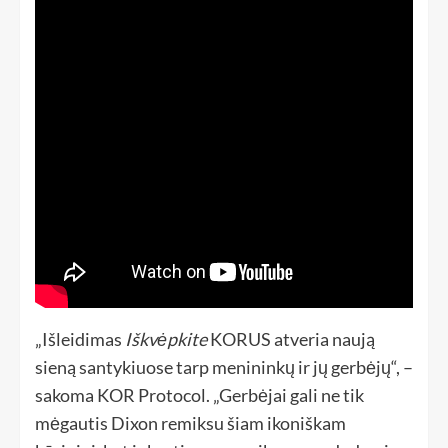
„Išleidimas
Iškvėpkite
KORUS atveria naują
sieną santykiuose tarp menininkų ir jų gerbėjų“, –
sakoma KOR Protocol. „Gerbėjai gali ne tik
mėgautis Dixon remiksu šiam ikoniškam