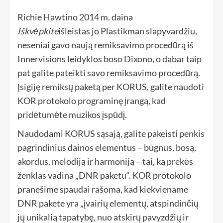
Richie Hawtino 2014 m. daina
Iškvėpkite
išleistas jo Plastikman slapyvardžiu,
neseniai gavo naują remiksavimo procedūrą iš
Innervisions leidyklos boso Dixono, o dabar taip
pat galite pateikti savo remiksavimo procedūrą.
Įsigiję remiksų paketą per KORUS, galite naudoti
KOR protokolo programinę įrangą, kad
pridėtumėte muzikos įspūdį.
Naudodami KORUS sąsają, galite pakeisti penkis
pagrindinius dainos elementus – būgnus, bosą,
akordus, melodiją ir harmoniją – tai, ką prekės
ženklas vadina „DNR paketu“. KOR protokolo
pranešime spaudai rašoma, kad kiekviename
DNR pakete yra „įvairių elementų, atspindinčių
jų unikalią tapatybę, nuo atskirų pavyzdžių ir