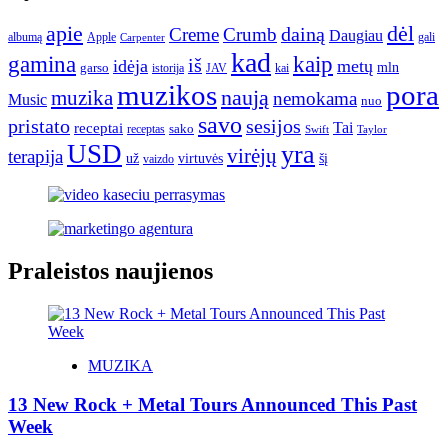
apie
dėl
dainą
Creme
Crumb
Daugiau
albumą
gali
Apple
Carpenter
kad
gamina
kaip
iš
idėja
metų
garso
mln
JAV
kai
istorija
muzikos
pora
naują
muzika
nemokama
Music
nuo
savo
pristato
sesijos
Tai
receptai
sako
receptas
Swift
Taylor
USD
yra
virėjų
terapija
už
virtuvės
šį
vaizdo
Praleistos naujienos
MUZIKA
13 New Rock + Metal Tours Announced This Past
Week