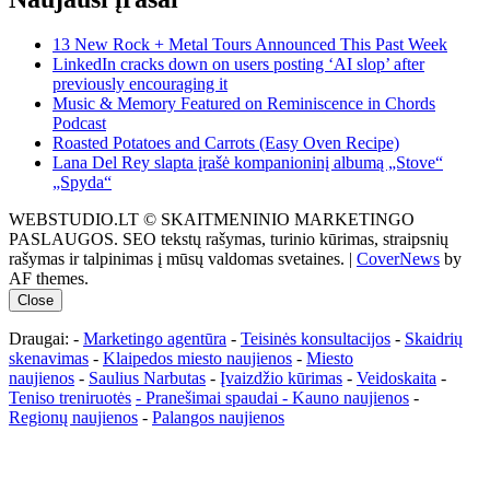
13 New Rock + Metal Tours Announced This Past Week
LinkedIn cracks down on users posting ‘AI slop’ after
previously encouraging it
Music & Memory Featured on Reminiscence in Chords
Podcast
Roasted Potatoes and Carrots (Easy Oven Recipe)
Lana Del Rey slapta įrašė kompanioninį albumą „Stove“
„Spyda“
WEBSTUDIO.LT © SKAITMENINIO MARKETINGO
PASLAUGOS. SEO tekstų rašymas, turinio kūrimas, straipsnių
rašymas ir talpinimas į mūsų valdomas svetaines.
|
CoverNews
by
AF themes.
Close
Draugai: -
Marketingo agentūra
-
Teisinės konsultacijos
-
Skaidrių
skenavimas
-
Klaipedos miesto naujienos
-
Miesto
naujienos
-
Saulius Narbutas
-
Įvaizdžio kūrimas
-
Veidoskaita
-
Teniso treniruotės
- Pranešimai spaudai -
Kauno naujienos
-
Regionų naujienos
-
Palangos naujienos