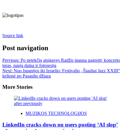
Source link
Post navigation
Previous:
Po netekčių atsigavęs Radžis įgauna pagreitį: koncertų
turas, nauja daina ir fotosesija
Next:
Nuo Ispanijos iki Izraelio: Festivalio „Šiauliai Jazz XXIII“
kelionė po Pasaulio džiazą
More Stories
MUZIKOS TECHNOLOGIJOS
LinkedIn cracks down on users posting ‘AI slop’