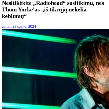
Nesitikėkite „Radiohead“ susitikimu, nes
Thom Yorke'as „iš tikrųjų nekelia
keblumų“
admin
23 spalio, 2024