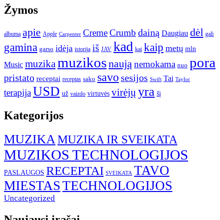
Žymos
apie
dėl
dainą
Creme
Crumb
Daugiau
albumą
gali
Apple
Carpenter
kad
gamina
kaip
iš
idėja
metų
garso
mln
JAV
kai
istorija
muzikos
pora
naują
muzika
nemokama
Music
nuo
savo
pristato
sesijos
Tai
receptai
sako
receptas
Swift
Taylor
USD
yra
virėjų
terapija
už
virtuvės
šį
vaizdo
Kategorijos
MUZIKA
MUZIKA IR SVEIKATA
MUZIKOS TECHNOLOGIJOS
TAVO
RECEPTAI
PASLAUGOS
SVEIKATA
MIESTAS
TECHNOLOGIJOS
Uncategorized
Naujausi įrašai