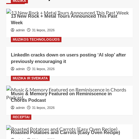
MUZIKA
13 New Rock + Metal Tours Announced This Past
Week
admin
31 liepos, 2026
MUZIKOS TECHNOLOGIJOS
LinkedIn cracks down on users posting ‘AI slop’ after
previously encouraging it
admin
31 liepos, 2026
MUZIKA IR SVEIKATA
Music & Memory Featured on Reminiscence in
Chords Podcast
admin
31 liepos, 2026
RECEPTAI
Roasted Potatoes and Carrots (Easy Oven Recipe)