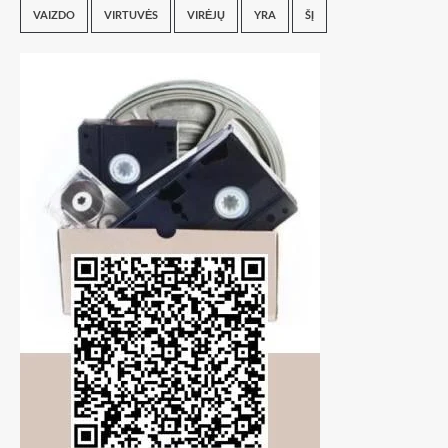
VAIZDO
VIRTUVĖS
VIRĖJŲ
YRA
ŠĮ