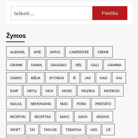
Žymos
ALBUMĄ
APIE
APPLE
CARPENTER
CREME
CRUMB
DAINĄ
DAUGIAU
DĖL
GALI
GAMINA
GARSO
IDĖJA
ISTORIJA
IŠ
JAV
KAD
KAI
KAIP
METŲ
MLN
MUSIC
MUZIKA
MUZIKOS
NAUJĄ
NEMOKAMA
NUO
PORA
PRISTATO
RECEPTAI
RECEPTAS
SAKO
SAVO
SESIJOS
SWIFT
TAI
TAYLOR
TERAPIJA
USD
UŽ