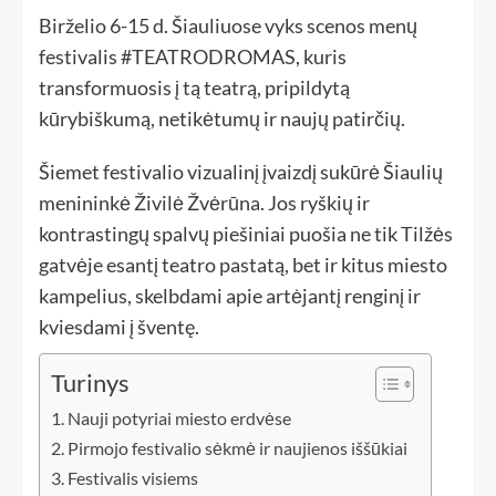
Birželio 6-15 d. Šiauliuose vyks scenos menų
festivalis #TEATRODROMAS, kuris
transformuosis į tą teatrą, pripildytą
kūrybiškumą, netikėtumų ir naujų patirčių.
Šiemet festivalio vizualinį įvaizdį sukūrė Šiaulių
menininkė Živilė Žvėrūna. Jos ryškių ir
kontrastingų spalvų piešiniai puošia ne tik Tilžės
gatvėje esantį teatro pastatą, bet ir kitus miesto
kampelius, skelbdami apie artėjantį renginį ir
kviesdami į šventę.
Turinys
Nauji potyriai miesto erdvėse
Pirmojo festivalio sėkmė ir naujienos iššūkiai
Festivalis visiems