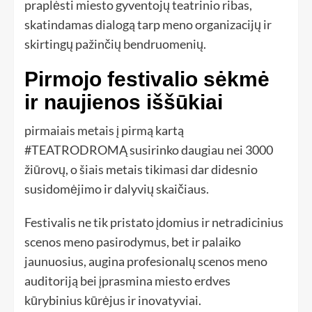
praplėsti miesto gyventojų teatrinio ribas,
skatindamas dialogą tarp meno organizacijų ir
skirtingų pažinčių bendruomenių.
Pirmojo festivalio sėkmė
ir naujienos iššūkiai
pirmaiais metais į pirmą kartą
#TEATRODROMĄ susirinko daugiau nei 3000
žiūrovų, o šiais metais tikimasi dar didesnio
susidomėjimo ir dalyvių skaičiaus.
Festivalis ne tik pristato įdomius ir netradicinius
scenos meno pasirodymus, bet ir palaiko
jaunuosius, augina profesionalų scenos meno
auditoriją bei įprasmina miesto erdves
kūrybinius kūrėjus ir inovatyviai.