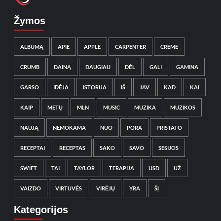
Žymos
ALBUMĄ
APIE
APPLE
CARPENTER
CREME
CRUMB
DAINĄ
DAUGIAU
DĖL
GALI
GAMINA
GARSO
IDĖJA
ISTORIJA
IŠ
JAV
KAD
KAI
KAIP
METŲ
MLN
MUSIC
MUZIKA
MUZIKOS
NAUJĄ
NEMOKAMA
NUO
PORA
PRISTATO
RECEPTAI
RECEPTAS
SAKO
SAVO
SESIJOS
SWIFT
TAI
TAYLOR
TERAPIJA
USD
UŽ
VAIZDO
VIRTUVĖS
VIRĖJŲ
YRA
ŠĮ
Kategorijos