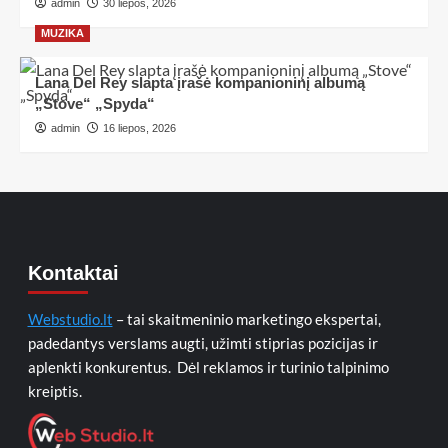
admin
30 liepos, 2026
MUZIKA
Lana Del Rey slapta įrašė kompanioninį albumą
„Stove“ „Spyda“
admin
16 liepos, 2026
Kontaktai
Webstudio.lt
– tai skaitmeninio marketingo ekspertai,
padedantys verslams augti, užimti stiprias pozicijas ir
aplenkti konkurentus. Dėl reklamos ir turinio talpinimo
kreiptis.