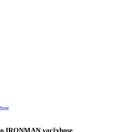
ybose
tavo IRONMAN varžybose