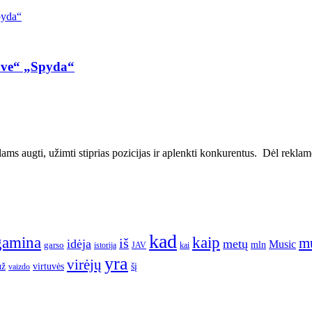
ove“ „Spyda“
ms augti, užimti stiprias pozicijas ir aplenkti konkurentus. Dėl reklamos
kad
gamina
kaip
m
iš
idėja
metų
Music
garso
mln
JAV
kai
istorija
yra
virėjų
už
virtuvės
šį
vaizdo