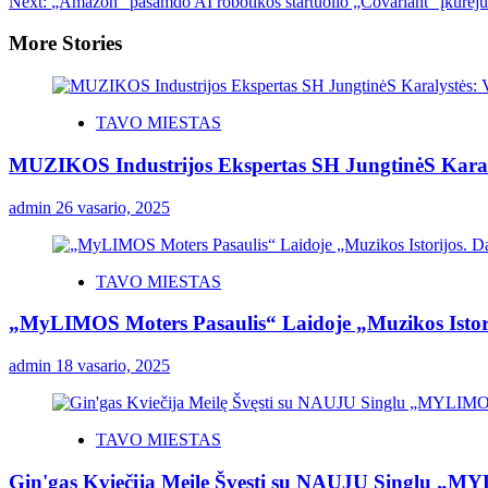
Next:
„Amazon“ pasamdo AI robotikos startuolio „Covariant“ įkūrėju
More Stories
TAVO MIESTAS
MUZIKOS Industrijos Ekspertas SH JungtinėS Karaly
admin
26 vasario, 2025
TAVO MIESTAS
„MyLIMOS Moters Pasaulis“ Laidoje „Muzikos Istor
admin
18 vasario, 2025
TAVO MIESTAS
Gin'gas Kviečija Meilę Švęsti su NAUJU Singlu „M