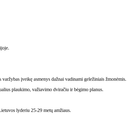
joje.
as varžybas įveikę asmenys dažnai vadinami geležiniais žmonėmis.
idualius plaukimo, važiavimo dviračiu ir bėgimo planus.
 Lietuvos lyderiu 25-29 metų amžiaus.