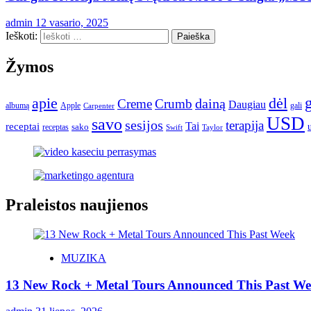
admin
12 vasario, 2025
Ieškoti:
Žymos
apie
dėl
dainą
Creme
Crumb
Daugiau
albumą
gali
Apple
Carpenter
USD
savo
sesijos
terapija
Tai
receptai
sako
receptas
Swift
Taylor
Praleistos naujienos
MUZIKA
13 New Rock + Metal Tours Announced This Past W