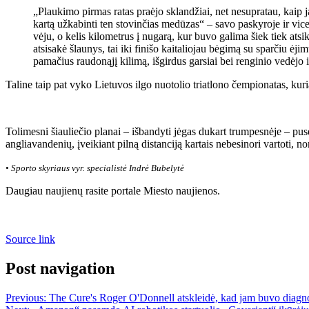
„Plaukimo pirmas ratas praėjo sklandžiai, net nesupratau, kaip ja
kartą užkabinti ten stovinčias medūzas“ – savo paskyroje ir vic
vėju, o kelis kilometrus į nugarą, kur buvo galima šiek tiek at
atsisakė šlaunys, tai iki finišo kaitaliojau bėgimą su sparčiu ėj
pamačius raudonąjį kilimą, išgirdus garsiai bei renginio ved
Taline taip pat vyko Lietuvos ilgo nuotolio triatlono čempionatas, ku
Tolimesni šiauliečio planai – išbandyti jėgas dukart trumpesnėje – pusė
angliavandenių, įveikiant pilną distanciją kartais nebesinori vartoti, no
• Sporto skyriaus vyr. specialistė Indrė Bubelytė
Daugiau naujienų rasite portale Miesto naujienos.
Source link
Post navigation
Previous:
The Cure's Roger O'Donnell atskleidė, kad jam buvo diagn