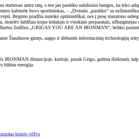
u startavau antra ratą, o ten jau pasitiko sukilusios bangos, tai teko a
emero kabinete buvo sportininkas, – „Dviratis „pasitiko“ su nežmonišku v
sikvėpti. Bėgimo pradžia nuteikė optimistiškai, nes į pusę maratono subė
imu, stotelės šaldžiau kojas ledukais ir visokiais preparatais, užbaiginė
ėjo ištartus žodžius „GRIGAS YOU ARE AN IRONMAN“, beliko pasimėgaut
riame Šiauliuose gimęs, augęs ir dirbantis informacinių technologijų sr
s IRONMAN distancijoje, kurioje, pasak Grigo, galima išsikrauti, taip pat
rs būtina energija.
ozuotas kraujo vėžys