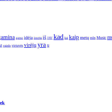
kad
gamina
kaip
m
iš
idėja
metų
Music
garso
mln
JAV
kai
istorija
yra
virėjų
už
virtuvės
šį
vaizdo
eek