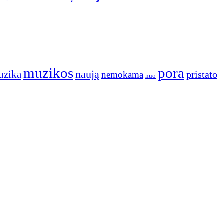
muzikos
pora
naują
uzika
pristato
nemokama
nuo