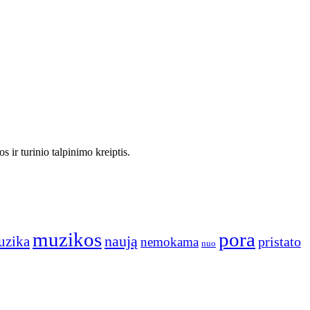
 ir turinio talpinimo kreiptis.
muzikos
pora
naują
uzika
pristato
nemokama
nuo