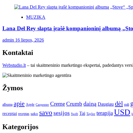
MUZIKA
Lana Del Rey slapta įrašė kompanioninį albumą „St
admin
16 liepos, 2026
Kontaktai
Webstudio.lt
– tai skaitmeninio marketingo ekspertai, padedantys versla
Žymos
apie
dėl
dainą
Creme
Crumb
Daugiau
albumą
gali
Apple
Carpenter
USD
savo
sesijos
terapija
Tai
receptai
sako
receptas
Swift
Taylor
Kategorijos