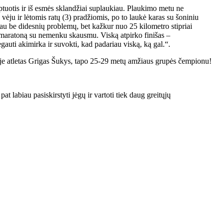
daptuotis ir iš esmės sklandžiai suplaukiau. Plaukimo metu ne
ėju ir lėtomis ratų (3) pradžiomis, po to laukė karas su šoniniu
gau be didesnių problemų, bet kažkur nuo 25 kilometro stipriai
jau maratoną su nemenku skausmu. Viską atpirko finišas –
i akimirka ir suvokti, kad padariau viską, ką gal.“.
ityje atletas Grigas Šukys, tapo 25-29 metų amžiaus grupės čempionu!
 labiau pasiskirstyti jėgų ir vartoti tiek daug greitųjų