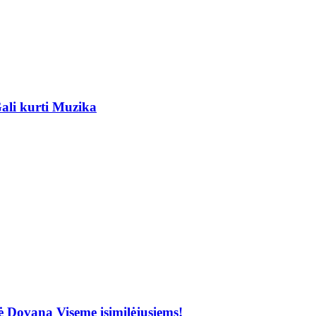
ali kurti Muzika
Dovana Viseme įsimilėjusiems!