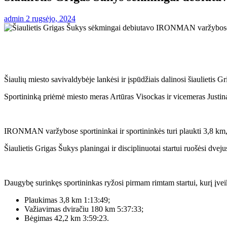
admin
2 rugsėjo, 2024
Šiaulių miesto savivaldybėje lankėsi ir įspūdžiais dalinosi šiaulietis 
Sportininką priėmė miesto meras Artūras Visockas ir vicemeras Justi
IRONMAN varžybose sportininkai ir sportininkės turi plaukti 3,8 km,
Šiaulietis Grigas Šukys planingai ir disciplinuotai startui ruošėsi dve
Daugybę surinkęs sportininkas ryžosi pirmam rimtam startui, kurį įvei
Plaukimas 3,8 km 1:13:49;
Važiavimas dviračiu 180 km 5:37:33;
Bėgimas 42,2 km 3:59:23.