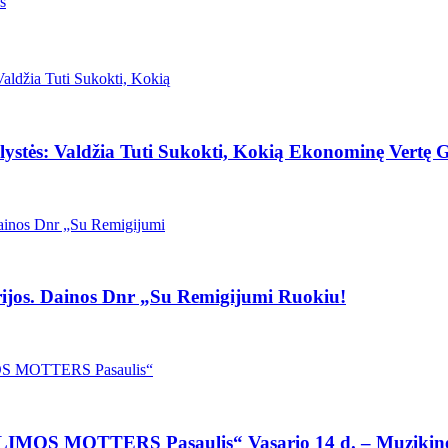
s
stės: Valdžia Tuti Sukokti, Kokią Ekonominę Vertę G
ijos. Dainos Dnr „Su Remigijumi Ruokiu!
YLIMOS MOTTERS Pasaulis“ Vasario 14 d. – Muzikinė 