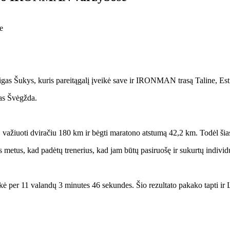
Grigas Šukys, kuris pareitągalį įveikė save ir IRONMAN trasą Taline, Esti
nas Švėgžda.
 važiuoti dviračiu 180 km ir bėgti maratono atstumą 42,2 km. Todėl ši
jus metus, kad padėtų trenerius, kad jam būtų pasiruošę ir sukurtų indiv
kė per 11 valandų 3 minutes 46 sekundes. Šio rezultato pakako tapti ir