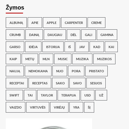
Žymos
ALBUMĄ
APIE
APPLE
CARPENTER
CREME
CRUMB
DAINĄ
DAUGIAU
DĖL
GALI
GAMINA
GARSO
IDĖJA
ISTORIJA
IŠ
JAV
KAD
KAI
KAIP
METŲ
MLN
MUSIC
MUZIKA
MUZIKOS
NAUJĄ
NEMOKAMA
NUO
PORA
PRISTATO
RECEPTAI
RECEPTAS
SAKO
SAVO
SESIJOS
SWIFT
TAI
TAYLOR
TERAPIJA
USD
UŽ
VAIZDO
VIRTUVĖS
VIRĖJŲ
YRA
ŠĮ