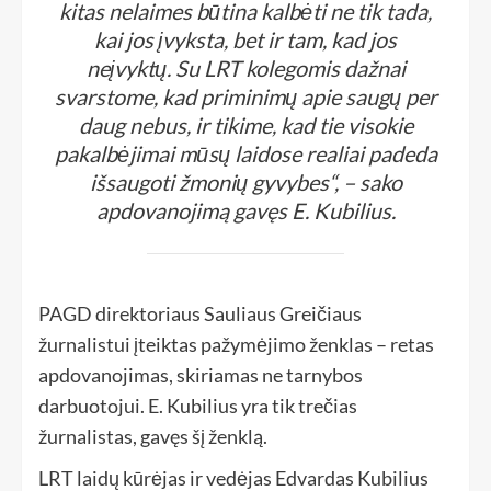
kitas nelaimes būtina kalbėti ne tik tada,
kai jos įvyksta, bet ir tam, kad jos
neįvyktų. Su LRT kolegomis dažnai
svarstome, kad priminimų apie saugų per
daug nebus, ir tikime, kad tie visokie
pakalbėjimai mūsų laidose realiai padeda
išsaugoti žmonių gyvybes“, – sako
apdovanojimą gavęs E. Kubilius.
PAGD direktoriaus Sauliaus Greičiaus
žurnalistui įteiktas pažymėjimo ženklas – retas
apdovanojimas, skiriamas ne tarnybos
darbuotojui. E. Kubilius yra tik trečias
žurnalistas, gavęs šį ženklą.
LRT laidų kūrėjas ir vedėjas Edvardas Kubilius