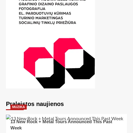
Praleistos naujienos
MUZIKA
13 New Rock + Metal Tours Announced This Past
Week