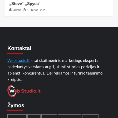
„Stove“ „Spyda“
admin
16 liepos, 2026
Kontaktai
Webstudio.lt
– tai skaitmeninio marketingo ekspertai,
padedantys verslams augti, užimti stiprias pozicijas ir
aplenkti konkurentus. Dėl reklamos ir turinio talpinimo
kreiptis.
Žymos