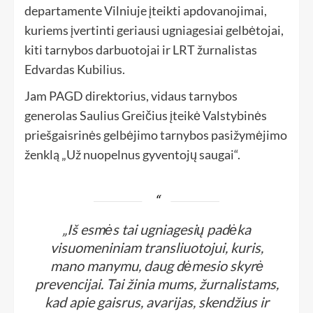
departamente Vilniuje įteikti apdovanojimai,
kuriems įvertinti geriausi ugniagesiai gelbėtojai,
kiti tarnybos darbuotojai ir LRT žurnalistas
Edvardas Kubilius.
Jam PAGD direktorius, vidaus tarnybos
generolas Saulius Greičius įteikė Valstybinės
priešgaisrinės gelbėjimo tarnybos pasižymėjimo
ženklą „Už nuopelnus gyventojų saugai“.
„Iš esmės tai ugniagesių padėka
visuomeniniam transliuotojui, kuris,
mano manymu, daug dėmesio skyrė
prevencijai. Tai žinia mums, žurnalistams,
kad apie gaisrus, avarijas, skendžius ir