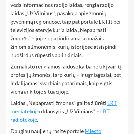
veda informacines radijo laidas, rengia radijo
laidas „Už Vilniaus“, pasakoja apie žmonių
gyvenimą regionuose, taip pat portale LRT.lt bei
televizijos eteryje kuria laidą „Nepaprasti
žmonės“ – joje supažindinama su mažais
žiniomis žmonėmis, kurių istorijose atsispindi
nuoširdus rūpestis aplinkiniais.
Žurnalisto rengiamos laidose kalba ne tik įvairių
profesijų žmonės, tarp kurių – ir ugniagesiai, bet
ir dalijamasi svarbiais patarimais, kaip elgtis
viena ar kitoje situacijoje.
Laidas „Nepaprasti žmonės“ galite žiūrėti
LRT
mediatekoje
o klausytis „Už Vilniaus“ –
LRT
radiotekoje
.
Daugiau naujienų rasite portale
Miesto