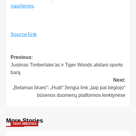
naujienos
.
Source link
Previous:
Justinas Timberlake'as ir Tiger Woods atidaro sporto
barą
Next:
„Betamax blues“: „Hudi“ žengia link „taip pat bėgiojo“
būsenos duomenų platformos lenktynėse
More Stories
TAVO MIESTAS