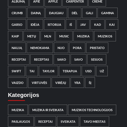
ALBUMĄ
APIE
APPLE
CARPENTER
CREME
CRUMB
DAINĄ
DAUGIAU
DĖL
GALI
GAMINA
GARSO
IDĖJA
ISTORIJA
IŠ
JAV
KAD
KAI
KAIP
METŲ
MLN
MUSIC
MUZIKA
MUZIKOS
NAUJĄ
NEMOKAMA
NUO
PORA
PRISTATO
RECEPTAI
RECEPTAS
SAKO
SAVO
SESIJOS
SWIFT
TAI
TAYLOR
TERAPIJA
USD
UŽ
VAIZDO
VIRTUVĖS
VIRĖJŲ
YRA
ŠĮ
Kategorijos
MUZIKA
MUZIKA IR SVEIKATA
MUZIKOS TECHNOLOGIJOS
PASLAUGOS
RECEPTAI
SVEIKATA
TAVO MIESTAS