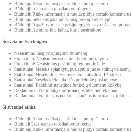
Būtinieji: Atsimins Jūsų pasirinktų slapukų iš karto
Būtinieji Leis seanso (apsilankymo) gerai
Būtinieji: Rinks informaciją ir nuolat pildys portalo komentarus
Būtinieji: Seks kas patalpinta Jūsų prekių krepšelyje
Būtinieji: Atpažins ar esate prisijungę prie savo užsakyti portale
Būtinieji: Atsimins kitą kalbą, kurią pasirinkote
Ši svetainė tvarkingas:
Neatsimins Jūsų prisijungimo duomenų
Funkciniai: Neatsimins socialinių tinklų nustatymų
Funkciniai: Neatsimins pasirinktų regiono ir šalie
Statistiniai: Neseks aplankytų puslapių ir juose atliktų veiksmų
Statistiniai: Neseks Jūsų vietovės remiantis Jūsų IP adresu
Statistiniai:Neseks kiek laiko Jūs praleidote puslapiuose
Statistiniai: Padidinti statistikos funkcijų duomenų kokybę
Reklaminiai: Nepritaikys informacijos tikslinei reklamai
Reklaminiai: Nerinks asmenį nustatančios informaciją, tokios ka
Ši svetainė atliks:
Būtinieji: Atsimins Jūsų pasirinktų slapukų iš karto
Būtinieji Leis seanso (apsilankymo) gerai
Būtinieji: Rinks informaciją ir nuolat pildys portalo komentarus