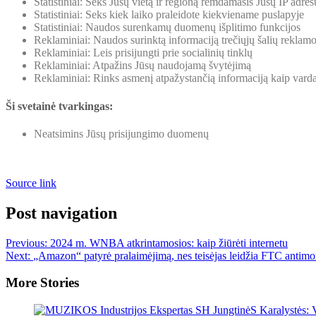
Statistiniai: Seks Jūsų vietą ir regioną remdamasis Jūsų IP adres
Statistiniai: Seks kiek laiko praleidote kiekviename puslapyje
Statistiniai: Naudos surenkamų duomenų išplitimo funkcijos
Reklaminiai: Naudos surinktą informaciją trečiųjų šalių reklam
Reklaminiai: Leis prisijungti prie socialinių tinklų
Reklaminiai: Atpažins Jūsų naudojamą švytėjimą
Reklaminiai: Rinks asmenį atpažystančią informaciją kaip vardas
Ši svetainė tvarkingas:
Neatsimins Jūsų prisijungimo duomenų
Source link
Post navigation
Previous:
2024 m. WNBA atkrintamosios: kaip žiūrėti internetu
Next:
„Amazon“ patyrė pralaimėjimą, nes teisėjas leidžia FTC antimono
More Stories