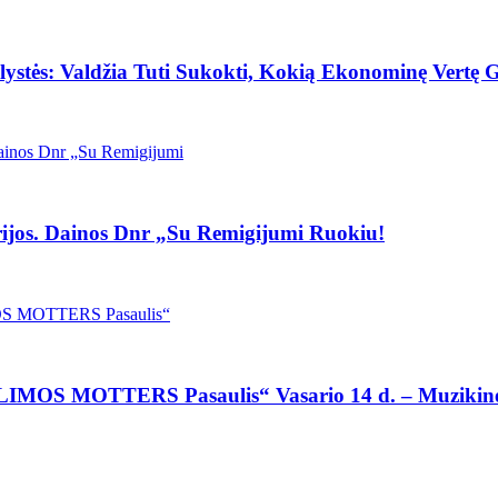
stės: Valdžia Tuti Sukokti, Kokią Ekonominę Vertę G
ijos. Dainos Dnr „Su Remigijumi Ruokiu!
YLIMOS MOTTERS Pasaulis“ Vasario 14 d. – Muzikinė 