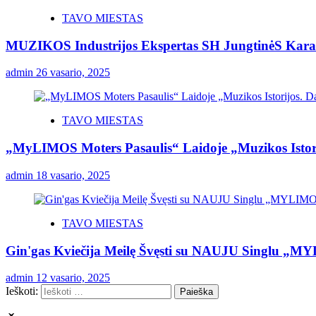
TAVO MIESTAS
MUZIKOS Industrijos Ekspertas SH JungtinėS Karaly
admin
26 vasario, 2025
TAVO MIESTAS
„MyLIMOS Moters Pasaulis“ Laidoje „Muzikos Istor
admin
18 vasario, 2025
TAVO MIESTAS
Gin'gas Kviečija Meilę Švęsti su NAUJU Singlu „M
admin
12 vasario, 2025
Ieškoti: