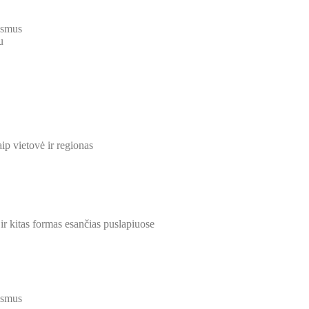
iksmus
u
ip vietovė ir regionas
 ir kitas formas esančias puslapiuose
iksmus