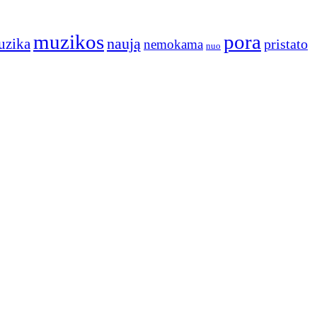
muzikos
pora
naują
uzika
pristato
nemokama
nuo