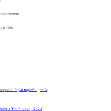
u
os pateikimui
 ir vieta
polinei bylai pajudėti į priekį