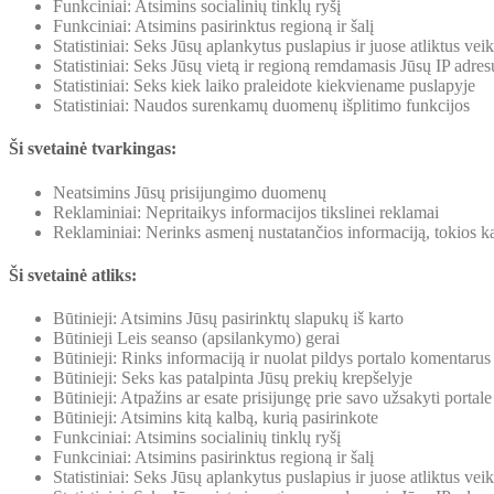
Funkciniai: Atsimins socialinių tinklų ryšį
Funkciniai: Atsimins pasirinktus regioną ir šalį
Statistiniai: Seks Jūsų aplankytus puslapius ir juose atliktus ve
Statistiniai: Seks Jūsų vietą ir regioną remdamasis Jūsų IP adres
Statistiniai: Seks kiek laiko praleidote kiekviename puslapyje
Statistiniai: Naudos surenkamų duomenų išplitimo funkcijos
Ši svetainė tvarkingas:
Neatsimins Jūsų prisijungimo duomenų
Reklaminiai: Nepritaikys informacijos tikslinei reklamai
Reklaminiai: Nerinks asmenį nustatančios informaciją, tokios ka
Ši svetainė atliks:
Būtinieji: Atsimins Jūsų pasirinktų slapukų iš karto
Būtinieji Leis seanso (apsilankymo) gerai
Būtinieji: Rinks informaciją ir nuolat pildys portalo komentarus
Būtinieji: Seks kas patalpinta Jūsų prekių krepšelyje
Būtinieji: Atpažins ar esate prisijungę prie savo užsakyti portale
Būtinieji: Atsimins kitą kalbą, kurią pasirinkote
Funkciniai: Atsimins socialinių tinklų ryšį
Funkciniai: Atsimins pasirinktus regioną ir šalį
Statistiniai: Seks Jūsų aplankytus puslapius ir juose atliktus ve