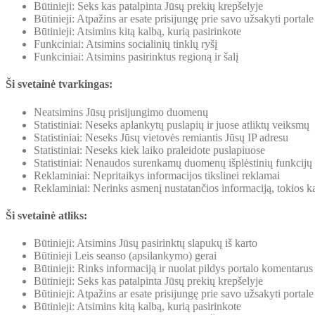
Būtinieji: Seks kas patalpinta Jūsų prekių krepšelyje
Būtinieji: Atpažins ar esate prisijungę prie savo užsakyti portale
Būtinieji: Atsimins kitą kalbą, kurią pasirinkote
Funkciniai: Atsimins socialinių tinklų ryšį
Funkciniai: Atsimins pasirinktus regioną ir šalį
Ši svetainė tvarkingas:
Neatsimins Jūsų prisijungimo duomenų
Statistiniai: Neseks aplankytų puslapių ir juose atliktų veiksmų
Statistiniai: Neseks Jūsų vietovės remiantis Jūsų IP adresu
Statistiniai: Neseks kiek laiko praleidote puslapiuose
Statistiniai: Nenaudos surenkamų duomenų išplėstinių funkcijų
Reklaminiai: Nepritaikys informacijos tikslinei reklamai
Reklaminiai: Nerinks asmenį nustatančios informaciją, tokios ka
Ši svetainė atliks:
Būtinieji: Atsimins Jūsų pasirinktų slapukų iš karto
Būtinieji Leis seanso (apsilankymo) gerai
Būtinieji: Rinks informaciją ir nuolat pildys portalo komentarus
Būtinieji: Seks kas patalpinta Jūsų prekių krepšelyje
Būtinieji: Atpažins ar esate prisijungę prie savo užsakyti portale
Būtinieji: Atsimins kitą kalbą, kurią pasirinkote