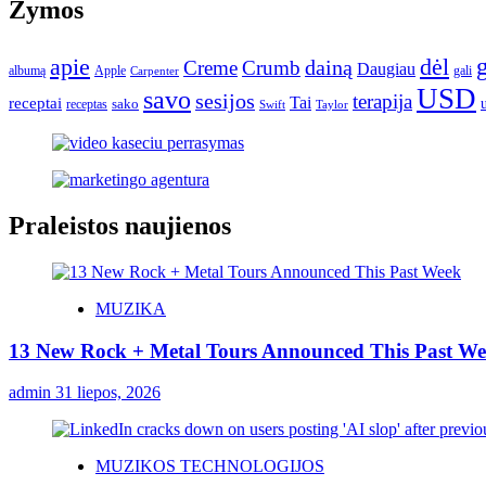
Žymos
apie
dėl
dainą
Creme
Crumb
Daugiau
albumą
gali
Apple
Carpenter
USD
savo
sesijos
terapija
Tai
receptai
sako
receptas
Swift
Taylor
Praleistos naujienos
MUZIKA
13 New Rock + Metal Tours Announced This Past W
admin
31 liepos, 2026
MUZIKOS TECHNOLOGIJOS