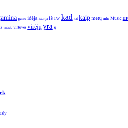
kad
gamina
kaip
m
iš
idėja
metų
Music
garso
mln
JAV
kai
istorija
yra
virėjų
už
virtuvės
šį
vaizdo
eek