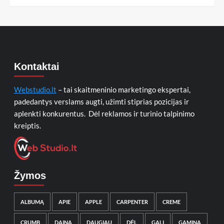
Kontaktai
Webstudio.lt
– tai skaitmeninio marketingo ekspertai,
padedantys verslams augti, užimti stiprias pozicijas ir
aplenkti konkurentus. Dėl reklamos ir turinio talpinimo
kreiptis.
Žymos
ALBUMĄ
APIE
APPLE
CARPENTER
CREME
CRUMB
DAINĄ
DAUGIAU
DĖL
GALI
GAMINA