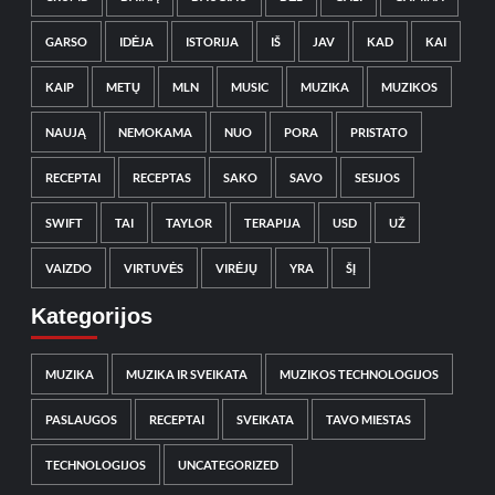
GARSO
IDĖJA
ISTORIJA
IŠ
JAV
KAD
KAI
KAIP
METŲ
MLN
MUSIC
MUZIKA
MUZIKOS
NAUJĄ
NEMOKAMA
NUO
PORA
PRISTATO
RECEPTAI
RECEPTAS
SAKO
SAVO
SESIJOS
SWIFT
TAI
TAYLOR
TERAPIJA
USD
UŽ
VAIZDO
VIRTUVĖS
VIRĖJŲ
YRA
ŠĮ
Kategorijos
MUZIKA
MUZIKA IR SVEIKATA
MUZIKOS TECHNOLOGIJOS
PASLAUGOS
RECEPTAI
SVEIKATA
TAVO MIESTAS
TECHNOLOGIJOS
UNCATEGORIZED