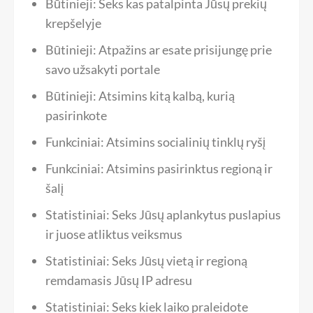
Būtinieji: Seks kas patalpinta Jūsų prekių
krepšelyje
Būtinieji: Atpažins ar esate prisijungę prie
savo užsakyti portale
Būtinieji: Atsimins kitą kalbą, kurią
pasirinkote
Funkciniai: Atsimins socialinių tinklų ryšį
Funkciniai: Atsimins pasirinktus regioną ir
šalį
Statistiniai: Seks Jūsų aplankytus puslapius
ir juose atliktus veiksmus
Statistiniai: Seks Jūsų vietą ir regioną
remdamasis Jūsų IP adresu
Statistiniai: Seks kiek laiko praleidote