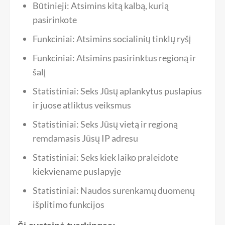
Būtinieji: Atsimins kitą kalbą, kurią
pasirinkote
Funkciniai: Atsimins socialinių tinklų ryšį
Funkciniai: Atsimins pasirinktus regioną ir
šalį
Statistiniai: Seks Jūsų aplankytus puslapius
ir juose atliktus veiksmus
Statistiniai: Seks Jūsų vietą ir regioną
remdamasis Jūsų IP adresu
Statistiniai: Seks kiek laiko praleidote
kiekviename puslapyje
Statistiniai: Naudos surenkamų duomenų
išplitimo funkcijos