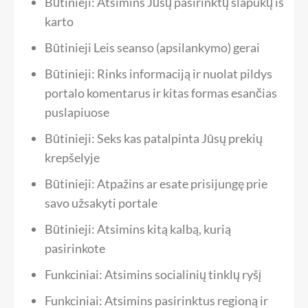
Būtinieji: Atsimins Jūsų pasirinktų slapukų iš
karto
Būtinieji Leis seanso (apsilankymo) gerai
Būtinieji: Rinks informaciją ir nuolat pildys
portalo komentarus ir kitas formas esančias
puslapiuose
Būtinieji: Seks kas patalpinta Jūsų prekių
krepšelyje
Būtinieji: Atpažins ar esate prisijungę prie
savo užsakyti portale
Būtinieji: Atsimins kitą kalbą, kurią
pasirinkote
Funkciniai: Atsimins socialinių tinklų ryšį
Funkciniai: Atsimins pasirinktus regioną ir