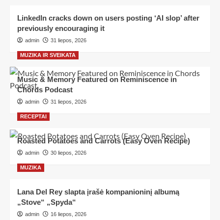
LinkedIn cracks down on users posting ‘AI slop’ after
previously encouraging it
admin
31 liepos, 2026
MUZIKA IR SVEIKATA
Music & Memory Featured on Reminiscence in
Chords Podcast
admin
31 liepos, 2026
RECEPTAI
Roasted Potatoes and Carrots (Easy Oven Recipe)
admin
30 liepos, 2026
MUZIKA
Lana Del Rey slapta įrašė kompanioninį albumą
„Stove“ „Spyda“
admin
16 liepos, 2026