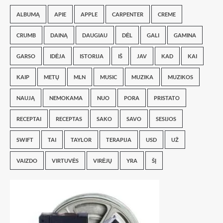
ALBUMĄ
APIE
APPLE
CARPENTER
CREME
CRUMB
DAINĄ
DAUGIAU
DĖL
GALI
GAMINA
GARSO
IDĖJA
ISTORIJA
IŠ
JAV
KAD
KAI
KAIP
METŲ
MLN
MUSIC
MUZIKA
MUZIKOS
NAUJĄ
NEMOKAMA
NUO
PORA
PRISTATO
RECEPTAI
RECEPTAS
SAKO
SAVO
SESIJOS
SWIFT
TAI
TAYLOR
TERAPIJA
USD
UŽ
VAIZDO
VIRTUVĖS
VIRĖJŲ
YRA
ŠĮ