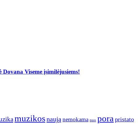
Dovana Viseme įsimilėjusiems!
muzikos
pora
naują
uzika
pristato
nemokama
nuo