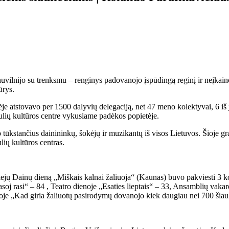
nuvilnijo su trenksmu – renginys padovanojo įspūdingą reginį ir neįkai
ūrys.
je atstovavo per 1500 dalyvių delegaciją, net 47 meno kolektyvai, 6 iš j
ulių kultūros centre vykusiame padėkos popietėje.
ūkstančius dainininkų, šokėjų ir muzikantų iš visos Lietuvos. Šioje gra
lių kultūros centras.
biliejų Dainų dieną „Miškais kalnai žaliuoja“ (Kaunas) buvo pakviesti 3 
asoj rasi“ – 84 , Teatro dienoje „Esaties lieptais“ – 33, Ansamblių va
e „Kad giria žaliuotų pasirodymų dovanojo kiek daugiau nei 700 šiaulieč