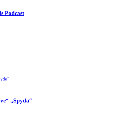
s Podcast
ove“ „Spyda“