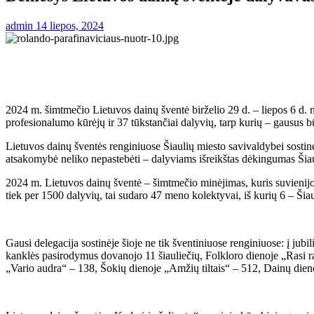
admin
14 liepos, 2024
2024 m. šimtmečio Lietuvos dainų šventė birželio 29 d. – liepos 6 d. 
profesionalumo kūrėjų ir 37 tūkstančiai dalyvių, tarp kurių – gausus b
Lietuvos dainų šventės renginiuose Šiaulių miesto savivaldybei sostinė
atsakomybė neliko nepastebėti – dalyviams išreikštas dėkingumas Šia
2024 m. Lietuvos dainų šventė – šimtmečio minėjimas, kuris suvienijo t
tiek per 1500 dalyvių, tai sudaro 47 meno kolektyvai, iš kurių 6 – Šiau
Gausi delegacija sostinėje šioje ne tik šventiniuose renginiuose: į ju
kanklės pasirodymus dovanojo 11 šiauliečių, Folkloro dienoje „Rasi r
„Vario audra“ – 138, Šokių dienoje „Amžių tiltais“ – 512, Dainų dienoj