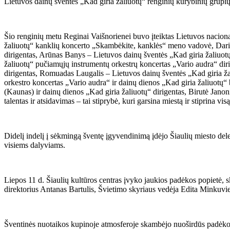
Lietuvos dainų šventės „Kad giria žaliuotų“ renginių kūrybinių grupių
Šio renginių metu Reginai Vaišnorienei buvo įteiktas Lietuvos nacio
žaliuotų“ kanklių koncerto „Skambėkite, kanklės“ meno vadovė, Dari
dirigentas, Arūnas Banys – Lietuvos dainų šventės „Kad giria žaliuo
žaliuotų“ pučiamųjų instrumentų orkestrų koncertas „Vario audra“ dir
dirigentas, Romuadas Laugalis – Lietuvos dainų šventės „Kad giria ža
orkestro koncertas „Vario audra“ ir dainų dienos „Kad giria žaliuotų“ 
(Kaunas) ir dainų dienos „Kad giria žaliuotų“ dirigentas, Birutė Janon
talentas ir atsidavimas – tai stiprybė, kuri garsina miestą ir stiprina visą
Didelį indelį į sėkmingą šventę įgyvendinimą įdėjo Šiaulių miesto deleg
visiems dalyviams.
Liepos 11 d. Šiaulių kultūros centras įvyko jaukios padėkos popietė,
direktorius Antanas Bartulis, Švietimo skyriaus vedėja Edita Minkuvi
Šventinės nuotaikos kupinoje atmosferoje skambėjo nuoširdūs padėkos 