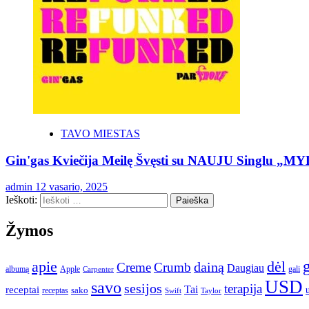
TAVO MIESTAS
Gin'gas Kviečija Meilę Švęsti su NAUJU Singlu „M
admin
12 vasario, 2025
Ieškoti:
Žymos
apie
dėl
dainą
Creme
Crumb
Daugiau
albumą
gali
Apple
Carpenter
USD
savo
sesijos
terapija
Tai
receptai
sako
receptas
Swift
Taylor