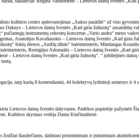
 nariai, šiauliečiai: Regina Vaišnorienė – Lietuvos dainų šventės „Kad 
nalinio kultūros centro apdovanojimas „Aukso paukštė“ už viso gyveni
us Daknys – Lietuvos dainų šventės „Kad giria žaliuotų“ ansamblių va
tų“ pučiamųjų instrumentų orkestrų koncertas „Vario audra“ meno vadov
igentas, Anatolijus Kavaliauskis – Lietuvos dainų šventės „Kad giria ž
liuotų“ šokių dienos „Amžių tiltais“ baletmeisteris, Mindaugas Kosaiti
baletmeisteris, Remigijus Adomaitis – Lietuvos dainų šventės „Kad giria
ienė – Lietuvos dainų šventės „Kad giria žaliuotų“. “ jubiliejinės dainų
 tautą.
acija, tarp kurių 8 komendantai, 44 kolektyvų lydintieji asmenys ir 4 sv
 skirta Lietuvos dainų šventės dalyviams. Padėkos popietėje pažymėti Ši
enė, Kultūros skyriaus vedėja Daina Kinčinaitienė.
žodžiai šiauliečiams, dalintasi prisiminimais ir įsimintinais akimirko