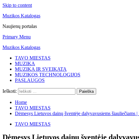
Skip to content
Muzikos Katalogas
Naujienų portalas
Primary Menu
Muzikos Katalogas
TAVO MIESTAS
MUZIKA
MUZIKA IR SVEIKATA
MUZIKOS TECHNOLOGIJOS
PASLAUGOS
Ieškoti:
Home
TAVO MIESTAS
Dėmesys Lietuvos dainų šventėje dalyvavusiems šiauliečiams |
TAVO MIESTAS
Dėmesys Lietuvos dainų šventėje dalyvavus