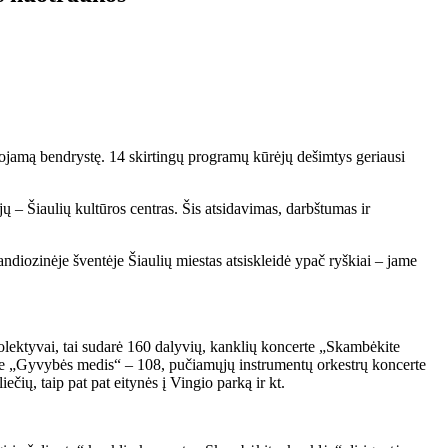
nojamą bendrystę. 14 skirtingų programų kūrėjų dešimtys geriausi
ų – Šiaulių kultūros centras. Šis atsidavimas, darbštumas ir
ndiozinėje šventėje Šiaulių miestas atsiskleidė ypač ryškiai – jame
kolektyvai, tai sudarė 160 dalyvių, kanklių koncerte „Skambėkite
kare „Gyvybės medis“ – 108, pučiamųjų instrumentų orkestrų koncerte
ių, taip pat pat eitynės į Vingio parką ir kt.