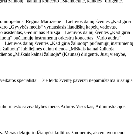
giria žaliuotų“ kanklių koncerto „Skambėkite, kanklės“ dirigentė.
mo nuopelnus. Regina Marozienė – Lietuvos dainų šventės „Kad giria
karo „Gyvybės medis“ vyriausiasis liaudiškų kapelų vadovas,
o asistentas, Gediminas Brūzga – Lietuvos dainų šventės „Kad giria
aliuotų“ pučiamųjų instrumentų orkestrų koncertas „Vario audra“
s – Lietuvos dainų šventės „Kad giria žaliuotų“ pučiamųjų instrumentų
 žaliuotų“ jubiliejinės dainų dienos „Miškais kalnai žaliuoja“
 dienos „Miškais kalnai žaliuoja“ (Kaunas) dirigentė. Jūsų vienybė,
eikatos specialistai – šie leido šventę paversti nepamirštama ir saugia
aulių miesto savivaldybės meras Artūras Visockas, Administracijos
mis. Meras dėkojo ir džiaugėsi kultūros žmonėmis, akcentavo meno