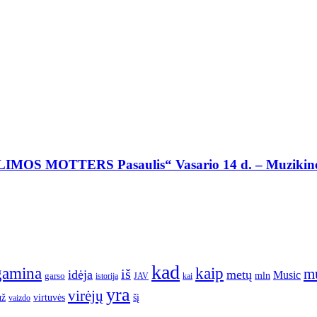
YLIMOS MOTTERS Pasaulis“ Vasario 14 d. – Muzikinė 
kad
gamina
kaip
m
iš
idėja
metų
Music
garso
mln
JAV
kai
istorija
yra
virėjų
už
virtuvės
šį
vaizdo