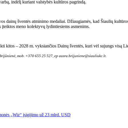
arbą, indėlį kuriant valstybės kultūros pagrindą.
s dainų šventės atminimo medaliai. Džiaugiamės, kad Šiaulių kultūros ce
s įteiktos meno kolektyvų lydintiesiems asmenims.
kti kitos – 2028 m. vyksiančios Dainų šventės, kuri vėl sujungs visą Li
Brijūnienė, mob. +370 655 25 527, ep ausra.brijuniene@siauliukc.lt.
įmonės „Wiz“ įsigijimo už 23 mlrd. USD