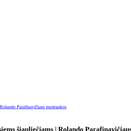
 Rolando Parafinavičiaus nuotraukos
iems šiauliečiams | Rolando Parafinavičiau