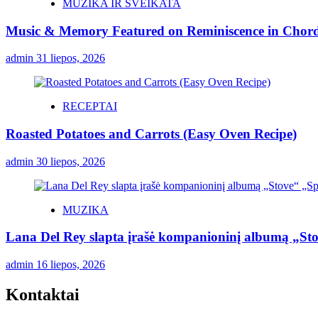
MUZIKA IR SVEIKATA
Music & Memory Featured on Reminiscence in Chord
admin
31 liepos, 2026
RECEPTAI
Roasted Potatoes and Carrots (Easy Oven Recipe)
admin
30 liepos, 2026
MUZIKA
Lana Del Rey slapta įrašė kompanioninį albumą „St
admin
16 liepos, 2026
Kontaktai