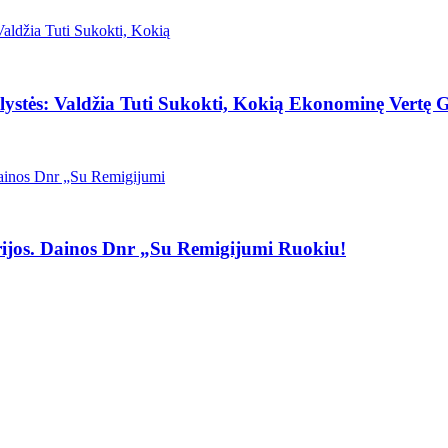
stės: Valdžia Tuti Sukokti, Kokią Ekonominę Vertę G
ijos. Dainos Dnr „Su Remigijumi Ruokiu!