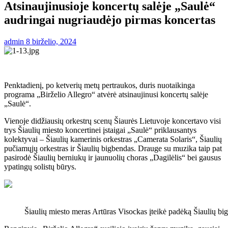
Atsinaujinusioje koncertų salėje „Saulė“
audringai nugriaudėjo pirmas koncertas
admin
8 birželio, 2024
Penktadienį, po ketverių metų pertraukos, duris nuotaikinga
programa „Birželio Allegro“ atvėrė atsinaujinusi koncertų salėje
„Saulė“.
Vienoje didžiausių orkestrų scenų Šiaurės Lietuvoje koncertavo visi
trys Šiaulių miesto koncertinei įstaigai „Saulė“ priklausantys
kolektyvai – Šiaulių kamerinis orkestras „Camerata Solaris“, Šiaulių
pučiamųjų orkestras ir Šiaulių bigbendas. Drauge su muzika taip pat
pasirodė Šiaulių berniukų ir jaunuolių choras „Dagilėlis“ bei gausus
ypatingų solistų būrys.
Šiaulių miesto meras Artūras Visockas įteikė padėką Šiaulių bi