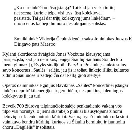
„Ko dar linkėčiau jūsų įstaigą? Tai kad jau viską turite,
net sceną, kurioje telpa visi trys jūsų kolektyvai
pasistatė. Tai gal dar trijų kolektyvų jums linkėčiau“, –
nuo ​​scenos kalbėjo humoro nestokojantis solistas.
Smuikininkė Viktorija Čepinskienė ir saksofonininkas Juozas Kur
Dirigavo pats Maestro.
Kylanti akordeono žvaigždė Jonas Vozbutas klausytojams
prisipažįsta, kad jau netrukus, baigęs Šiaulių Sauliaus Sondeckio
menų gimnaziją, išvyks studijuoti į Paryžių. Prisiminęs ankstesnius
savo koncertus „Saulės“ salėje, jau jis ir toliau linkėjo išlikti kultūros
židiniu Šiauliuose ir žadėjo čia dar kartą groti ateityje.
Operos dainininkas Egidijus Bavikinas „Saulės“ koncertinei įstaigai
linkėjo nepritrūkti energijos ir gerų idėjų, nes puikius, talentingus
kolektyvus ji jau turi.
Beveik 700 žiūrovų talpinančioje salėje penktadienio vakarą vos
tilpo visi norintys, o jiems skambėjo puikiai klausytojams žinomi
lietuvių ir užsienio autorių kūriniai. Vakarą trys šeimininkų orkestrai
vainikavo bendrų kūrinių, kuriuos su Šiaulių berniukų ir jaunuolių
choru „Dagilėlis“ ir solistais.