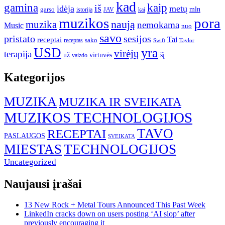
kad
gamina
kaip
iš
idėja
metų
garso
mln
JAV
kai
istorija
muzikos
pora
naują
muzika
nemokama
Music
nuo
savo
pristato
sesijos
Tai
receptai
sako
receptas
Swift
Taylor
USD
yra
virėjų
terapija
už
virtuvės
šį
vaizdo
Kategorijos
MUZIKA
MUZIKA IR SVEIKATA
MUZIKOS TECHNOLOGIJOS
TAVO
RECEPTAI
PASLAUGOS
SVEIKATA
MIESTAS
TECHNOLOGIJOS
Uncategorized
Naujausi įrašai
13 New Rock + Metal Tours Announced This Past Week
LinkedIn cracks down on users posting ‘AI slop’ after
previously encouraging it