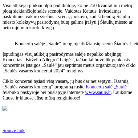
Viso atlikėjai puikiai tilpo padidintoje, ko ne 250 kvadratinių metrų
plotą siekiančioje salės scenoje. Vaidotas Katutis, kviesdamas
paskutinius vakaro svečius į sceną, juokavo, kad šį bendrą Šiaulių
miesto kolektyvų pasirodymą būtų galima įrašyti į Šiaulių miesto ar
neto rajono rekordų knygą.
Koncertų salėje „Saulė“ įrengtoje didžiausių scenų Šiaurės Lietu
Įspūdingas visų atlikėjų pasirodymas salėje nepaliko abejingų.
Koncertas „Birželio Allegro“ baigėsi, tačiau tai buvo tik penktasis
koncertinės įstaigos „Saulė“ jau septintus metus organizuojamo ciklo
„Saulės vasaros koncertai 2024“ renginys.
Ciklo koncertai tęsiasi visą vasarą, jų bus dar net septyni. Išsamią
„Saulės vasaros koncertų“ programą rasite
Koncertų salė „Saulė“
feisbuko paskyroje bei puslapyje internete
www.saule.lt
. Lauksime
šiuose ir kituose Jūsų mūsų renginiuose!
Source link