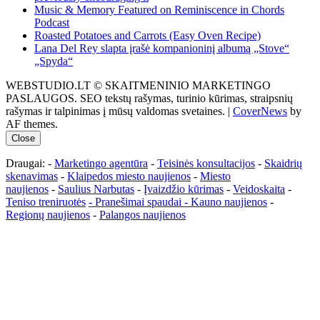
Music & Memory Featured on Reminiscence in Chords
Podcast
Roasted Potatoes and Carrots (Easy Oven Recipe)
Lana Del Rey slapta įrašė kompanioninį albumą „Stove“
„Spyda“
WEBSTUDIO.LT © SKAITMENINIO MARKETINGO
PASLAUGOS. SEO tekstų rašymas, turinio kūrimas, straipsnių
rašymas ir talpinimas į mūsų valdomas svetaines.
|
CoverNews
by
AF themes.
Close
Draugai: -
Marketingo agentūra
-
Teisinės konsultacijos
-
Skaidrių
skenavimas
-
Klaipedos miesto naujienos
-
Miesto
naujienos
-
Saulius Narbutas
-
Įvaizdžio kūrimas
-
Veidoskaita
-
Teniso treniruotės
- Pranešimai spaudai -
Kauno naujienos
-
Regionų naujienos
-
Palangos naujienos