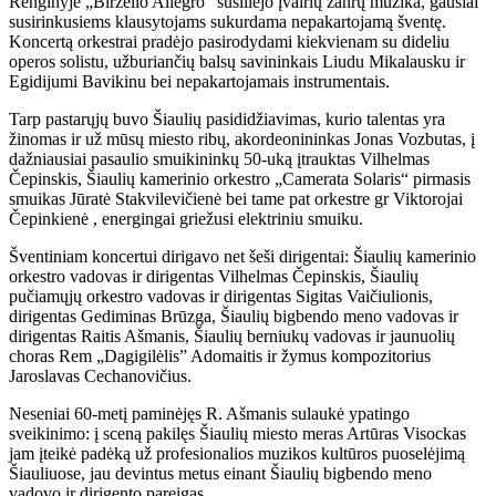
Renginyje „Birželio Allegro“ susiliejo įvairių žanrų muzika, gausiai
susirinkusiems klausytojams sukurdama nepakartojamą šventę.
Koncertą orkestrai pradėjo pasirodydami kiekvienam su dideliu
operos solistu, užburiančių balsų savininkais Liudu Mikalausku ir
Egidijumi Bavikinu bei nepakartojamais instrumentais.
Tarp pastarųjų buvo Šiaulių pasididžiavimas, kurio talentas yra
žinomas ir už mūsų miesto ribų, akordeonininkas Jonas Vozbutas, į
dažniausiai pasaulio smuikininkų 50-uką įtrauktas Vilhelmas
Čepinskis, Šiaulių kamerinio orkestro „Camerata Solaris“ pirmasis
smuikas Jūratė Stakvilevičienė bei tame pat orkestre gr Viktorojai
Čepinkienė , energingai griežusi elektriniu smuiku.
Šventiniam koncertui dirigavo net šeši dirigentai: Šiaulių kamerinio
orkestro vadovas ir dirigentas Vilhelmas Čepinskis, Šiaulių
pučiamųjų orkestro vadovas ir dirigentas Sigitas Vaičiulionis,
dirigentas Gediminas Brūzga, Šiaulių bigbendo meno vadovas ir
dirigentas Raitis Ašmanis, Šiaulių berniukų vadovas ir jaunuolių
choras Rem „Dagigilėlis” Adomaitis ir žymus kompozitorius
Jaroslavas Cechanovičius.
Neseniai 60-metį paminėjęs R. Ašmanis sulaukė ypatingo
sveikinimo: į sceną pakilęs Šiaulių miesto meras Artūras Visockas
jam įteikė padėką už profesionalios muzikos kultūros puoselėjimą
Šiauliuose, jau devintus metus einant Šiaulių bigbendo meno
vadovo ir dirigento pareigas.