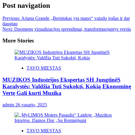
Post navigation
Previous:
Ariana Grande „Berniukas yra mano“ vaizdo įrašas ir dar
daugiau
Next:
Duomenų vizualizacijos sprendimai, transformuojantys verslą
More Stories
TAVO MIESTAS
MUZIKOS Industrijos Ekspertas SH JungtinėS
Karalystės: Valdžia Tuti Sukokti, Kokią Ekonominę
Vertę Gali kurti Muzika
admin
26 vasario, 2025
TAVO MIESTAS