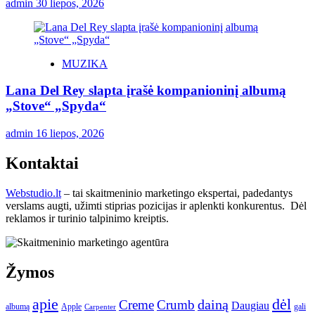
admin
30 liepos, 2026
MUZIKA
Lana Del Rey slapta įrašė kompanioninį albumą
„Stove“ „Spyda“
admin
16 liepos, 2026
Kontaktai
Webstudio.lt
– tai skaitmeninio marketingo ekspertai, padedantys
verslams augti, užimti stiprias pozicijas ir aplenkti konkurentus. Dėl
reklamos ir turinio talpinimo kreiptis.
Žymos
apie
dėl
dainą
Creme
Crumb
Daugiau
albumą
gali
Apple
Carpenter