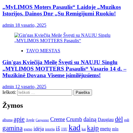
„MyLIMOS Moters Pasaulis“ Laidoje „Muzikos
Istorijos. Dainos Dnr „Su Remigijumi Ruokiu!
admin
18 vasario, 2025
TAVO MIESTAS
Gin'gas Kviečija Meilę Švęsti su NAUJU Singlu
„MYLIMOS MOTTERS Pasaulis“ Vasario 14 d. –
Muzikinė Dovana Viseme įsimilėjusiems!
admin
12 vasario, 2025
Ieškoti:
Žymos
apie
dėl
dainą
Creme
Crumb
Daugiau
albumą
gali
Apple
Carpenter
kad
gamina
kaip
iš
idėja
metų
garso
mln
JAV
kai
istorija