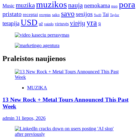
muzikos
pora
naują
muzika
nemokama
Music
nuo
savo
pristato
sesijos
Tai
receptai
sako
receptas
Swift
Taylor
USD
yra
virėjų
terapija
už
virtuvės
šį
vaizdo
Praleistos naujienos
MUZIKA
13 New Rock + Metal Tours Announced This Past
Week
admin
31 liepos, 2026