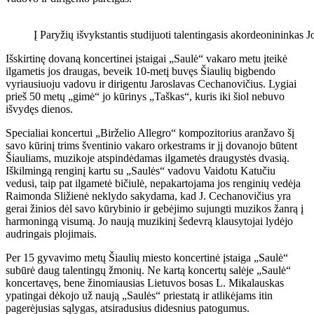
Į Paryžių išvykstantis studijuoti talentingasis akordeonininkas J
Išskirtinę dovaną koncertinei įstaigai „Saulė“ vakaro metu įteikė
ilgametis jos draugas, beveik 10-metį buvęs Šiaulių bigbendo
vyriausiuoju vadovu ir dirigentu Jaroslavas Cechanovičius. Lygiai
prieš 50 metų „gimė“ jo kūrinys „Taškas“, kuris iki šiol nebuvo
išvydęs dienos.
Specialiai koncertui „Birželio Allegro“ kompozitorius aranžavo šį
savo kūrinį trims šventinio vakaro orkestrams ir jį dovanojo būtent
Šiauliams, muzikoje atspindėdamas ilgametės draugystės dvasią.
Iškilmingą renginį kartu su „Saulės“ vadovu Vaidotu Katučiu
vedusi, taip pat ilgametė bičiulė, nepakartojama jos renginių vedėja
Raimonda Sližienė neklydo sakydama, kad J. Cechanovičius yra
gerai žinios dėl savo kūrybinio ir gebėjimo sujungti muzikos žanrą į
harmoningą visumą. Jo naują muzikinį šedevrą klausytojai lydėjo
audringais plojimais.
Per 15 gyvavimo metų Šiaulių miesto koncertinė įstaiga „Saulė“
subūrė daug talentingų žmonių. Ne kartą koncertų salėje „Saulė“
koncertavęs, bene žinomiausias Lietuvos bosas L. Mikalauskas
ypatingai dėkojo už naują „Saulės“ priestatą ir atlikėjams itin
pagerėjusias sąlygas, atsiradusius didesnius patogumus.