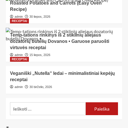
Roasted Potatoes and Carrots (Easy Oven
Recipe)
admin
30 liepos, 2026
RECEPTAI
Temp-tations rinkinys iš 2 stiklinių aliejaus
dozatorių butelių Dovanos • Garuose paruošti
virtuvės receptai
admin
15 liepos, 2026
RECEPTAI
Veganiški „Nutella“ ledai – minimalistiniai kepėjų
receptai
admin
30 birželio, 2026