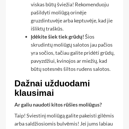
viskas būtų šviežia! Rekomenduoju
pašildyti moliūgą orinėje
gruzdintuvėje arba keptuvėje, kad jie
išliktų traškūs.
Įdėkite šiek tiek grūdų!
Šios
skrudintų moliūgų salotos jau pačios
yra sočios, tačiau galite pridėti grūdų,
pavyzdžiui, kvinojos ar miežių, kad
būtų sotesnės šiltos rudens salotos.
Dažnai užduodami
klausimai
Ar galiu naudoti kitos rūšies moliūgus?
Taip! Sviestinį moliūgą galite pakeisti gilėmis
arba saldžiosiomis bulvėmis! Jei jums labiau