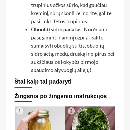
trupinius ožkos sūrio, kad gaučiau
kreminį, sūrų skonį! Jei norite, galite
pasirinkti fetos trupinius.
Obuolių sidro padažas
: Norėdami
pasigaminti naminį užpilą, galite
sumaišyti obuolių sultis, obuolių
sidro actą, medų, druską ir pipirus bei
aukščiausios kokybės pirmojo
spaudimo alyvuogių aliejų!
Štai kaip tai padaryti
Žingsnis po žingsnio instrukcijos