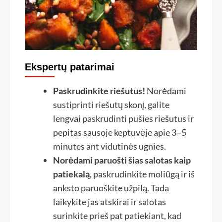
Ekspertų patarimai
Paskrudinkite riešutus!
Norėdami
sustiprinti riešutų skonį, galite
lengvai paskrudinti pušies riešutus ir
pepitas sausoje keptuvėje apie 3–5
minutes ant vidutinės ugnies.
Norėdami paruošti šias salotas kaip
patiekalą,
paskrudinkite moliūgą ir iš
anksto paruoškite užpilą. Tada
laikykite jas atskirai ir salotas
surinkite prieš pat patiekiant, kad