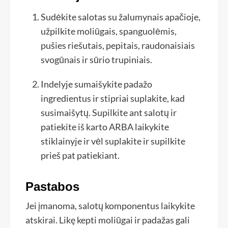
Sudėkite salotas su žalumynais apačioje,
užpilkite moliūgais, spanguolėmis,
pušies riešutais, pepitais, raudonaisiais
svogūnais ir sūrio trupiniais.
Indelyje sumaišykite padažo
ingredientus ir stipriai suplakite, kad
susimaišytų. Supilkite ant salotų ir
patiekite iš karto ARBA laikykite
stiklainyje ir vėl suplakite ir supilkite
prieš pat patiekiant.
Pastabos
Jei įmanoma, salotų komponentus laikykite
atskirai. Likę kepti moliūgai ir padažas gali