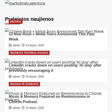
Praleistos naujienos
MUZIKA
13 New Rock + Metal Tours Announced This Past
Week
admin
31 liepos, 2026
MUZIKOS TECHNOLOGIJOS
LinkedIn cracks down on users posting ‘AI slop’ after
previously encouraging it
admin
31 liepos, 2026
MUZIKA IR SVEIKATA
Music & Memory Featured on Reminiscence in
Chords Podcast
admin
31 liepos, 2026