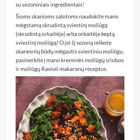
su sezoniniais ingredientais!
Šioms skanioms salotoms naudokite mano
mėgstamą skrudintą sviestinį moliūgą
(skrudintą orkaitėje) arba orkaitėje keptą
sviestinį moliūgą! O jei šį sezoną ieškote
skanesnių būdų mėgautis sviestiniu moliūgu,
pasinerkite į mano kreminės moliūgų sriubos
ir moliūgų Ravioli makaronų receptus.