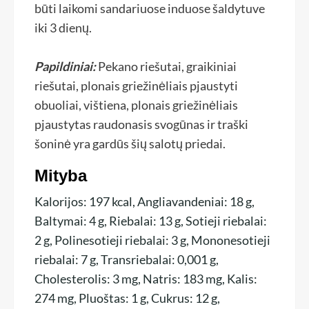
būti laikomi sandariuose induose šaldytuve
iki 3 dienų.
Papildiniai:
Pekano riešutai, graikiniai
riešutai, plonais griežinėliais pjaustyti
obuoliai, vištiena, plonais griežinėliais
pjaustytas raudonasis svogūnas ir traški
šoninė yra gardūs šių salotų priedai.
Mityba
Kalorijos:
197
kcal
,
Angliavandeniai:
18
g
,
Baltymai:
4
g
,
Riebalai:
13
g
,
Sotieji riebalai:
2
g
,
Polinesotieji riebalai:
3
g
,
Mononesotieji
riebalai:
7
g
,
Transriebalai:
0,001
g
,
Cholesterolis:
3
mg
,
Natris:
183
mg
,
Kalis:
274
mg
,
Pluoštas:
1
g
,
Cukrus:
12
g
,