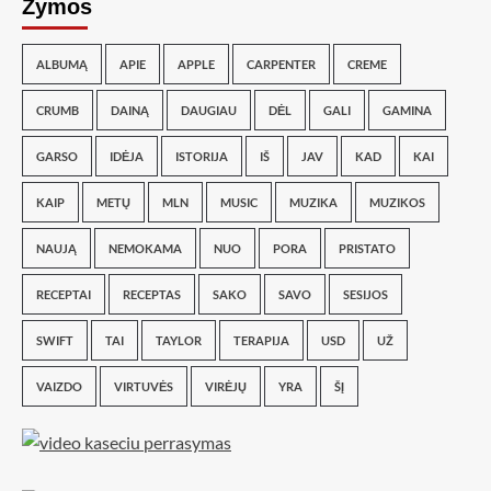
Žymos
ALBUMĄ
APIE
APPLE
CARPENTER
CREME
CRUMB
DAINĄ
DAUGIAU
DĖL
GALI
GAMINA
GARSO
IDĖJA
ISTORIJA
IŠ
JAV
KAD
KAI
KAIP
METŲ
MLN
MUSIC
MUZIKA
MUZIKOS
NAUJĄ
NEMOKAMA
NUO
PORA
PRISTATO
RECEPTAI
RECEPTAS
SAKO
SAVO
SESIJOS
SWIFT
TAI
TAYLOR
TERAPIJA
USD
UŽ
VAIZDO
VIRTUVĖS
VIRĖJŲ
YRA
ŠĮ