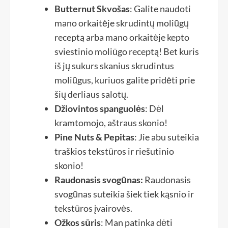
Butternut Skvošas
: Galite naudoti
mano orkaitėje skrudintų moliūgų
receptą arba mano orkaitėje kepto
sviestinio moliūgo receptą! Bet kuris
iš jų sukurs skanius skrudintus
moliūgus, kuriuos galite pridėti prie
šių derliaus salotų.
Džiovintos spanguolės
: Dėl
kramtomojo, aštraus skonio!
Pine Nuts & Pepitas
: Jie abu suteikia
traškios tekstūros ir riešutinio
skonio!
Raudonasis svogūnas:
Raudonasis
svogūnas suteikia šiek tiek kąsnio ir
tekstūros įvairovės.
Ožkos sūris
: Man patinka dėti