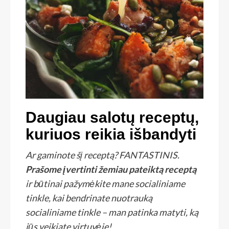
Daugiau salotų receptų,
kuriuos reikia išbandyti
Ar gaminote šį receptą? FANTASTINIS.
Prašome įvertinti žemiau pateiktą receptą
ir būtinai pažymėkite mane socialiniame
tinkle, kai bendrinate nuotrauką
socialiniame tinkle – man patinka matyti, ką
jūs veikiate virtuvėje!