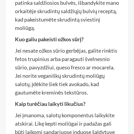
patinka saldžiosios bulvės, išbandykite mano
orkaitėje skrudintų saldžiųjų bulvių receptą,
kad pakeistumėte skrudintą sviestinį
moliūgą.
Kuo galiu pakeisti ožkos sūrį?
Jei nesate ožkos sūrio gerbėjas, galite rinktis
fetos trupinius arba paragauti švelnesnio
sūrio, pavyzdžiui, queso fresco ar mocarela.
Jei norite veganiškų skrudintų moliūgų
salotų, įdėkite šiek tiek avokado, kad
gautumėte kreminės tekstūros.
Kaip turėčiau laikyti likučius?
Jei įmanoma, salotų komponentus laikykite
atskirai. Likę kepti moliūgai ir padažas gali
būti laikomi sandariuose induose šaldytuve