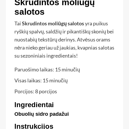
Skrudintos moliūgų
salotos
Tai
Skrudintos moliūgų salotos
yra puikus
ryškių spalvų, saldžių ir pikantiškų skonių bei
nuostabių tekstūrų derinys. Atvėsus orams
nėra nieko geriau už jaukias, kvapnias salotas
su sezoniniais ingredientais!
Paruošimo laikas:
15
minučių
Visas laikas:
15
minučių
Porcijos:
8
porcijos
Ingredientai
Obuolių sidro padažui
Instrukcijos