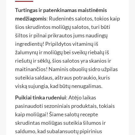
Turtingas ir patenkinamas maistinėmis
medžiagomis
: Rudeninės salotos, tokios kaip
šios skrudintos moliūgų salotos, turi būti
šiltos ir pilnai prikrautos jums naudingų
ingredientų! Pripildytos vitaminų iš
žalumynų ir moliūgų bei sveikų riebalų iš
riešutų ir sėklų, šios salotos yra skanios ir
maitinančios! Naminis obuolių sidro užpilas
suteikia saldaus, aštraus potraukio, kuris
viską sujungia, kad būtų nenugalimas.
Puikiai tinka rudeniui
: Atėjo laikas
pasinaudoti sezoniniais produktais, tokiais
kaip moliūgai! Šiame salotų recepte
skrudintas moliūgas suteikia šilumos ir
saldumo, kad subalansuotų pipirinius