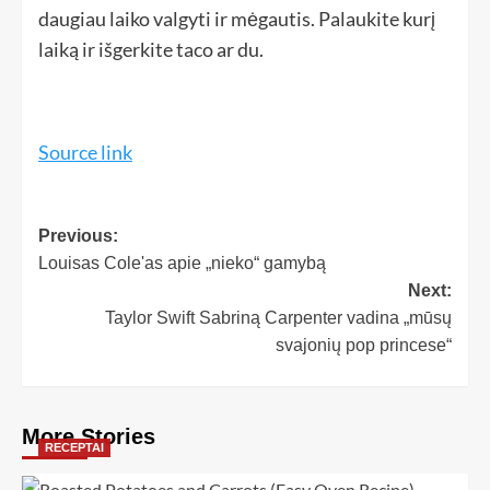
daugiau laiko valgyti ir mėgautis. Palaukite kurį
laiką ir išgerkite taco ar du.
Source link
Previous:
Louisas Cole'as apie „nieko“ gamybą
Next:
Taylor Swift Sabriną Carpenter vadina „mūsų
svajonių pop princese“
More Stories
RECEPTAI