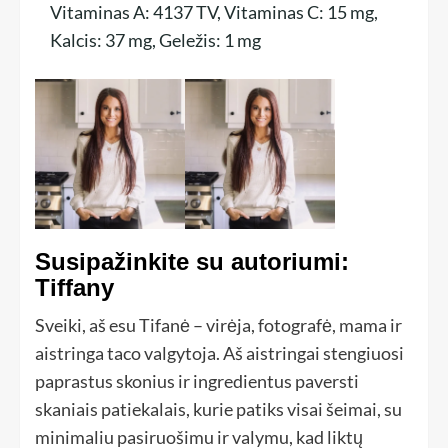
Vitaminas A:
4137
TV
,
Vitaminas C:
15
mg
,
Kalcis:
37
mg
,
Geležis:
1
mg
Susipažinkite su autoriumi:
Tiffany
Sveiki, aš esu Tifanė – virėja, fotografė, mama ir
aistringa taco valgytoja. Aš aistringai stengiuosi
paprastus skonius ir ingredientus paversti
skaniais patiekalais, kurie patiks visai šeimai, su
minimaliu pasiruošimu ir valymu, kad liktų