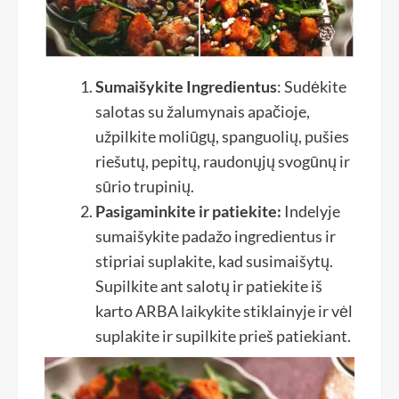
Sumaišykite Ingredientus
: Sudėkite
salotas su žalumynais apačioje,
užpilkite moliūgų, spanguolių, pušies
riešutų, pepitų, raudonųjų svogūnų ir
sūrio trupinių.
Pasigaminkite ir patiekite:
Indelyje
sumaišykite padažo ingredientus ir
stipriai suplakite, kad susimaišytų.
Supilkite ant salotų ir patiekite iš
karto ARBA laikykite stiklainyje ir vėl
suplakite ir supilkite prieš patiekiant.