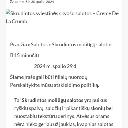
admin
30 spalio, 2024
Pradžia
»
Salotos
»
Skrudintos moliūgų salotos

15
minučių
2024 m. spalio 29 d
Paskelbta:
Šiame įraše gali būti filialų nuorodų.
Perskaitykite mūsų atskleidimo politiką.
Tai
Skrudintos moliūgų salotos
yra puikus
ryškių spalvų, saldžių ir pikantiškų skonių bei
nuostabių tekstūrų derinys. Atvėsus orams
nėra nieko geriau už jaukias, kvapnias salotas