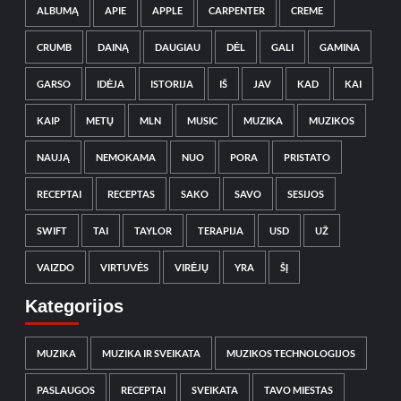
ALBUMĄ
APIE
APPLE
CARPENTER
CREME
CRUMB
DAINĄ
DAUGIAU
DĖL
GALI
GAMINA
GARSO
IDĖJA
ISTORIJA
IŠ
JAV
KAD
KAI
KAIP
METŲ
MLN
MUSIC
MUZIKA
MUZIKOS
NAUJĄ
NEMOKAMA
NUO
PORA
PRISTATO
RECEPTAI
RECEPTAS
SAKO
SAVO
SESIJOS
SWIFT
TAI
TAYLOR
TERAPIJA
USD
UŽ
VAIZDO
VIRTUVĖS
VIRĖJŲ
YRA
ŠĮ
Kategorijos
MUZIKA
MUZIKA IR SVEIKATA
MUZIKOS TECHNOLOGIJOS
PASLAUGOS
RECEPTAI
SVEIKATA
TAVO MIESTAS