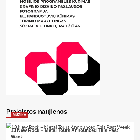
Praleistos naujienos
MUZIKA
13 New Rock + Metal Tours Announced This Past
Week