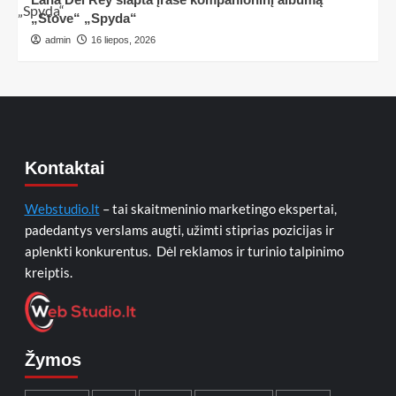
„Stove“ „Spyda“
admin
16 liepos, 2026
Kontaktai
Webstudio.lt
– tai skaitmeninio marketingo ekspertai,
padedantys verslams augti, užimti stiprias pozicijas ir
aplenkti konkurentus. Dėl reklamos ir turinio talpinimo
kreiptis.
Žymos