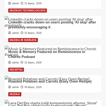
admin
31 liepos, 2026
MUZIKOS TECHNOLOGIJOS
LinkedIn cracks down on users posting ‘AI slop’ after
previously encouraging it
admin
31 liepos, 2026
MUZIKA IR SVEIKATA
Music & Memory Featured on Reminiscence in
Chords Podcast
admin
31 liepos, 2026
RECEPTAI
Roasted Potatoes and Carrots (Easy Oven Recipe)
admin
30 liepos, 2026
MUZIKA
Lana Del Rey slapta įrašė kompanioninį albumą