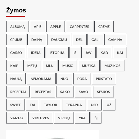
Žymos
ALBUMĄ
APIE
APPLE
CARPENTER
CREME
CRUMB
DAINĄ
DAUGIAU
DĖL
GALI
GAMINA
GARSO
IDĖJA
ISTORIJA
IŠ
JAV
KAD
KAI
KAIP
METŲ
MLN
MUSIC
MUZIKA
MUZIKOS
NAUJĄ
NEMOKAMA
NUO
PORA
PRISTATO
RECEPTAI
RECEPTAS
SAKO
SAVO
SESIJOS
SWIFT
TAI
TAYLOR
TERAPIJA
USD
UŽ
VAIZDO
VIRTUVĖS
VIRĖJŲ
YRA
ŠĮ