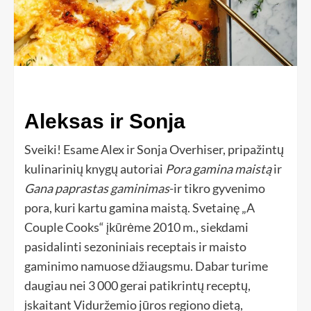
Aleksas ir Sonja
Sveiki! Esame Alex ir Sonja Overhiser, pripažintų
kulinarinių knygų autoriai
Pora gamina maistą
ir
Gana paprastas gaminimas
-ir tikro gyvenimo
pora, kuri kartu gamina maistą. Svetainę „A
Couple Cooks“ įkūrėme 2010 m., siekdami
pasidalinti sezoniniais receptais ir maisto
gaminimo namuose džiaugsmu. Dabar turime
daugiau nei 3 000 gerai patikrintų receptų,
įskaitant Viduržemio jūros regiono dietą,