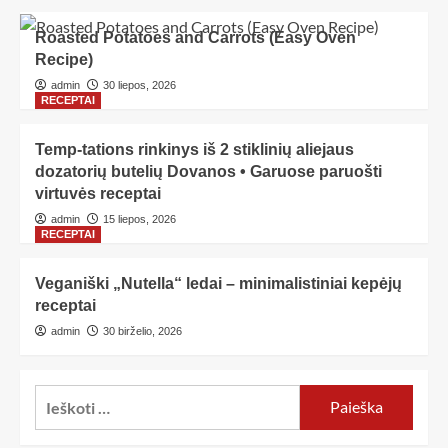
Roasted Potatoes and Carrots (Easy Oven
Recipe)
admin
30 liepos, 2026
RECEPTAI
Temp-tations rinkinys iš 2 stiklinių aliejaus
dozatorių butelių Dovanos • Garuose paruošti
virtuvės receptai
admin
15 liepos, 2026
RECEPTAI
Veganiški „Nutella“ ledai – minimalistiniai kepėjų
receptai
admin
30 birželio, 2026