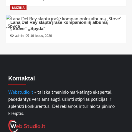
MUZIKA
Lana Del Rey slapta įrašė kompanioninį albumą
„Stove“ „Spyda“
admin
16 liepos, 2026
Kontaktai
Webstudio.lt
– tai skaitmeninio marketingo ekspertai,
padedantys verslams augti, užimti stiprias pozicijas ir
aplenkti konkurentus. Dėl reklamos ir turinio talpinimo
kreiptis.