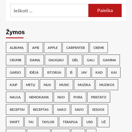
Žymos
ALBUMĄ
APIE
APPLE
CARPENTER
CREME
CRUMB
DAINĄ
DAUGIAU
DĖL
GALI
GAMINA
GARSO
IDĖJA
ISTORIJA
IŠ
JAV
KAD
KAI
KAIP
METŲ
MLN
MUSIC
MUZIKA
MUZIKOS
NAUJĄ
NEMOKAMA
NUO
PORA
PRISTATO
RECEPTAI
RECEPTAS
SAKO
SAVO
SESIJOS
SWIFT
TAI
TAYLOR
TERAPIJA
USD
UŽ