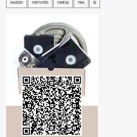
VAIZDO
VIRTUVĖS
VIRĖJŲ
YRA
ŠĮ