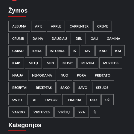
Žymos
ALBUMĄ
APIE
APPLE
CARPENTER
CREME
CRUMB
DAINĄ
DAUGIAU
DĖL
GALI
GAMINA
GARSO
IDĖJA
ISTORIJA
IŠ
JAV
KAD
KAI
KAIP
METŲ
MLN
MUSIC
MUZIKA
MUZIKOS
NAUJĄ
NEMOKAMA
NUO
PORA
PRISTATO
RECEPTAI
RECEPTAS
SAKO
SAVO
SESIJOS
SWIFT
TAI
TAYLOR
TERAPIJA
USD
UŽ
VAIZDO
VIRTUVĖS
VIRĖJŲ
YRA
ŠĮ
Kategorijos