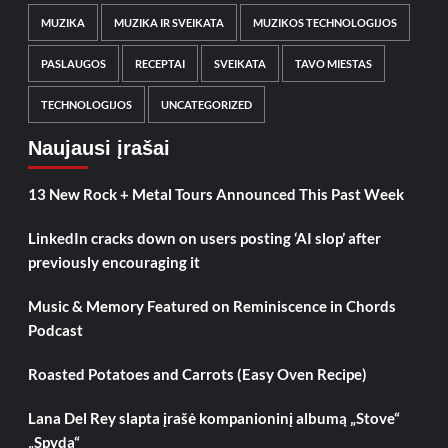
MUZIKA
MUZIKA IR SVEIKATA
MUZIKOS TECHNOLOGIJOS
PASLAUGOS
RECEPTAI
SVEIKATA
TAVO MIESTAS
TECHNOLOGIJOS
UNCATEGORIZED
Naujausi įrašai
13 New Rock + Metal Tours Announced This Past Week
LinkedIn cracks down on users posting ‘AI slop’ after
previously encouraging it
Music & Memory Featured on Reminiscence in Chords
Podcast
Roasted Potatoes and Carrots (Easy Oven Recipe)
Lana Del Rey slapta įrašė kompanioninį albumą „Stove“
„Spyda“