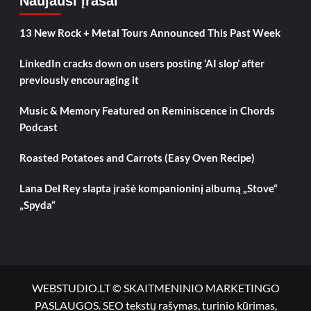
Naujausi įrašai
13 New Rock + Metal Tours Announced This Past Week
LinkedIn cracks down on users posting ‘AI slop’ after
previously encouraging it
Music & Memory Featured on Reminiscence in Chords
Podcast
Roasted Potatoes and Carrots (Easy Oven Recipe)
Lana Del Rey slapta įrašė kompanioninį albumą „Stove“
„Spyda“
WEBSTUDIO.LT © SKAITMENINIO MARKETINGO
PASLAUGOS. SEO tekstų rašymas, turinio kūrimas,