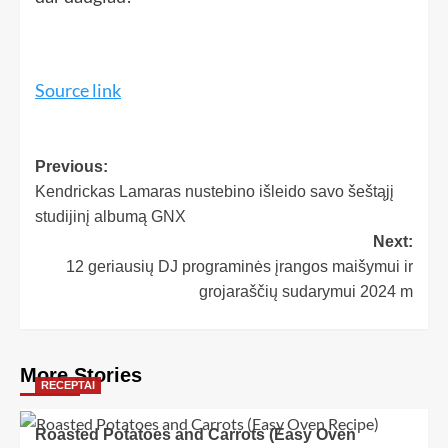
Source link
Previous:
Kendrickas Lamaras nustebino išleido savo šeštąjį
studijinį albumą GNX
Next:
12 geriausių DJ programinės įrangos maišymui ir
grojaraščių sudarymui 2024 m
More Stories
RECEPTAI
Roasted Potatoes and Carrots (Easy Oven