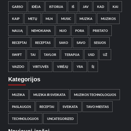
GARSO
IDĖJA
ISTORIJA
IŠ
JAV
KAD
KAI
KAIP
METŲ
MLN
MUSIC
MUZIKA
MUZIKOS
NAUJĄ
NEMOKAMA
NUO
PORA
PRISTATO
RECEPTAI
RECEPTAS
SAKO
SAVO
SESIJOS
SWIFT
TAI
TAYLOR
TERAPIJA
USD
UŽ
VAIZDO
VIRTUVĖS
VIRĖJŲ
YRA
ŠĮ
Kategorijos
MUZIKA
MUZIKA IR SVEIKATA
MUZIKOS TECHNOLOGIJOS
PASLAUGOS
RECEPTAI
SVEIKATA
TAVO MIESTAS
TECHNOLOGIJOS
UNCATEGORIZED