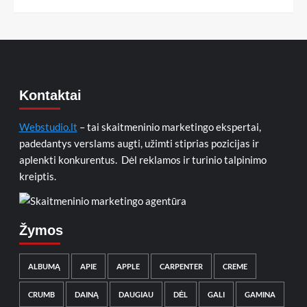
Kontaktai
Webstudio.lt
– tai skaitmeninio marketingo ekspertai,
padedantys verslams augti, užimti stiprias pozicijas ir
aplenkti konkurentus. Dėl reklamos ir turinio talpinimo
kreiptis.
Žymos
ALBUMĄ
APIE
APPLE
CARPENTER
CREME
CRUMB
DAINĄ
DAUGIAU
DĖL
GALI
GAMINA