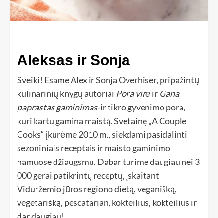
Aleksas ir Sonja
Sveiki! Esame Alex ir Sonja Overhiser, pripažintų
kulinarinių knygų autoriai
Pora virė
ir
Gana
paprastas gaminimas
-ir tikro gyvenimo pora,
kuri kartu gamina maistą. Svetainę „A Couple
Cooks“ įkūrėme 2010 m., siekdami pasidalinti
sezoniniais receptais ir maisto gaminimo
namuose džiaugsmu. Dabar turime daugiau nei 3
000 gerai patikrintų receptų, įskaitant
Viduržemio jūros regiono dietą, veganišką,
vegetarišką, pescatarian, kokteilius, kokteilius ir
dar daugiau!