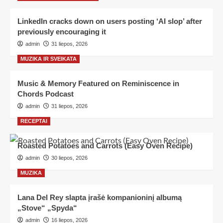
LinkedIn cracks down on users posting ‘AI slop’ after
previously encouraging it
admin
31 liepos, 2026
MUZIKA IR SVEIKATA
Music & Memory Featured on Reminiscence in
Chords Podcast
admin
31 liepos, 2026
RECEPTAI
Roasted Potatoes and Carrots (Easy Oven Recipe)
admin
30 liepos, 2026
MUZIKA
Lana Del Rey slapta įrašė kompanioninį albumą
„Stove“ „Spyda“
admin
16 liepos, 2026