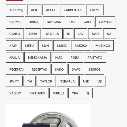
ALBUMĄ
APIE
APPLE
CARPENTER
CREME
CRUMB
DAINĄ
DAUGIAU
DĖL
GALI
GAMINA
GARSO
IDĖJA
ISTORIJA
IŠ
JAV
KAD
KAI
KAIP
METŲ
MLN
MUSIC
MUZIKA
MUZIKOS
NAUJĄ
NEMOKAMA
NUO
PORA
PRISTATO
RECEPTAI
RECEPTAS
SAKO
SAVO
SESIJOS
SWIFT
TAI
TAYLOR
TERAPIJA
USD
UŽ
VAIZDO
VIRTUVĖS
VIRĖJŲ
YRA
ŠĮ