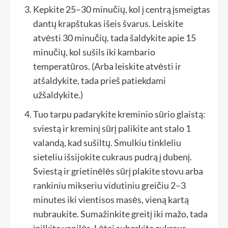
Kepkite 25–30 minučių, kol į centrą įsmeigtas
dantų krapštukas išeis švarus. Leiskite
atvėsti 30 minučių, tada šaldykite apie 15
minučių, kol sušils iki kambario
temperatūros. (Arba leiskite atvėsti ir
atšaldykite, tada prieš patiekdami
užšaldykite.)
Tuo tarpu padarykite kreminio sūrio glaistą:
sviestą ir kreminį sūrį palikite ant stalo 1
valandą, kad sušiltų. Smulkiu tinkleliu
sieteliu išsijokite cukraus pudrą į dubenį.
Sviestą ir grietinėlės sūrį plakite stovu arba
rankiniu mikseriu vidutiniu greičiu 2–3
minutes iki vientisos masės, vieną kartą
nubraukite. Sumažinkite greitį iki mažo, tada