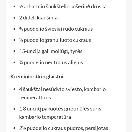
½ arbatinio šaukštelio
košerinė druska
2
dideli kiaušiniai
¾ puodelio
šviesiai rudo cukraus
½ puodelio
granuliuoto cukraus
15
-uncija gali moliūgų tyrės
¾ puodelio
neutralus aliejus
Kreminio sūrio glaistui
4 šaukštai
nesūdyto sviesto, kambario
temperatūros
1
8 uncijų pakuotės grietinėlės sūris,
kambario temperatūra
2½ puodelio
cukraus pudros, persijotas