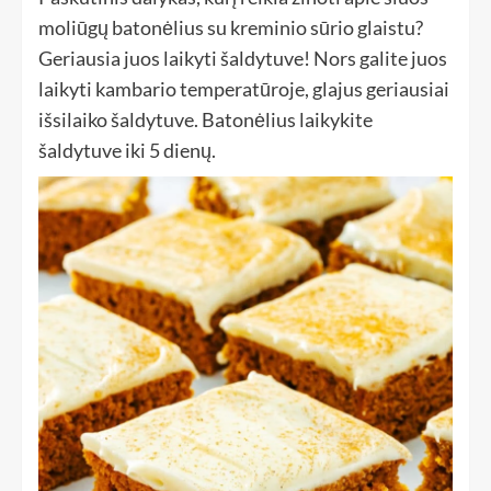
moliūgų batonėlius su kreminio sūrio glaistu?
Geriausia juos laikyti šaldytuve! Nors galite juos
laikyti kambario temperatūroje, glajus geriausiai
išsilaiko šaldytuve. Batonėlius laikykite
šaldytuve iki 5 dienų.