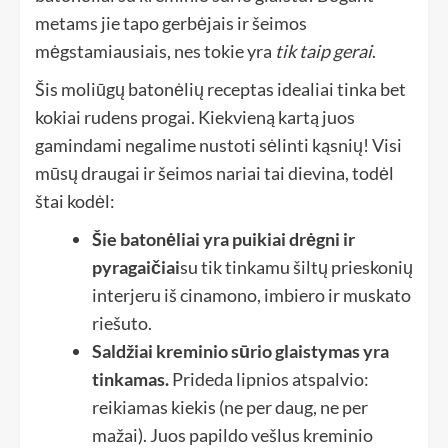
metams jie tapo gerbėjais ir šeimos
mėgstamiausiais, nes tokie yra
tik taip gerai
.
Šis moliūgų batonėlių receptas idealiai tinka bet
kokiai rudens progai. Kiekvieną kartą juos
gamindami negalime nustoti sėlinti kąsnių! Visi
mūsų draugai ir šeimos nariai tai dievina, todėl
štai kodėl:
Šie batonėliai yra puikiai drėgni ir
pyragaičiai
su tik tinkamu šiltų prieskonių
interjeru iš cinamono, imbiero ir muskato
riešuto.
Saldžiai kreminio sūrio glaistymas yra
tinkamas.
Prideda lipnios atspalvio:
reikiamas kiekis (ne per daug, ne per
mažai). Juos papildo vešlus kreminio