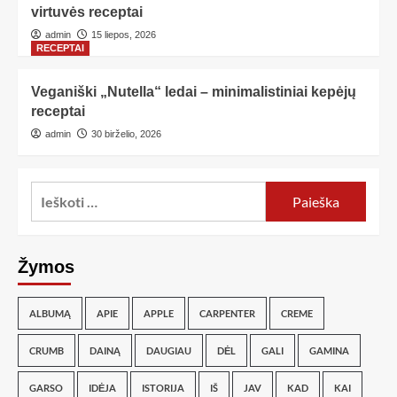
virtuvės receptai
admin
15 liepos, 2026
RECEPTAI
Veganiški „Nutella“ ledai – minimalistiniai kepėjų
receptai
admin
30 birželio, 2026
Žymos
ALBUMĄ
APIE
APPLE
CARPENTER
CREME
CRUMB
DAINĄ
DAUGIAU
DĖL
GALI
GAMINA
GARSO
IDĖJA
ISTORIJA
IŠ
JAV
KAD
KAI