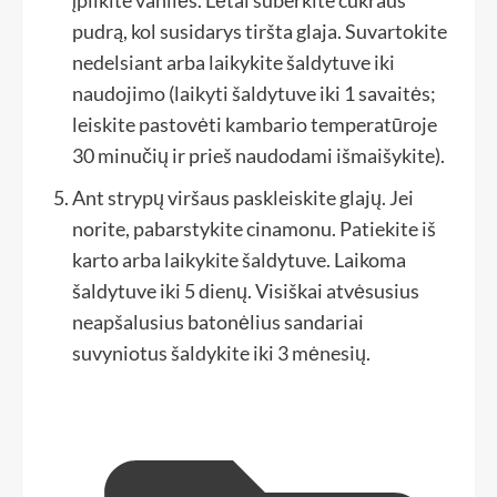
įpilkite vanilės. Lėtai suberkite cukraus
pudrą, kol susidarys tiršta glaja. Suvartokite
nedelsiant arba laikykite šaldytuve iki
naudojimo (laikyti šaldytuve iki 1 savaitės;
leiskite pastovėti kambario temperatūroje
30 minučių ir prieš naudodami išmaišykite).
Ant strypų viršaus paskleiskite glajų. Jei
norite, pabarstykite cinamonu. Patiekite iš
karto arba laikykite šaldytuve. Laikoma
šaldytuve iki 5 dienų. Visiškai atvėsusius
neapšalusius batonėlius sandariai
suvyniotus šaldykite iki 3 mėnesių.