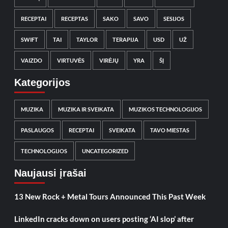
RECEPTAI
RECEPTAS
SAKO
SAVO
SESIJOS
SWIFT
TAI
TAYLOR
TERAPIJA
USD
UŽ
VAIZDO
VIRTUVĖS
VIRĖJŲ
YRA
ŠĮ
Kategorijos
MUZIKA
MUZIKA IR SVEIKATA
MUZIKOS TECHNOLOGIJOS
PASLAUGOS
RECEPTAI
SVEIKATA
TAVO MIESTAS
TECHNOLOGIJOS
UNCATEGORIZED
Naujausi įrašai
13 New Rock + Metal Tours Announced This Past Week
LinkedIn cracks down on users posting ‘AI slop’ after