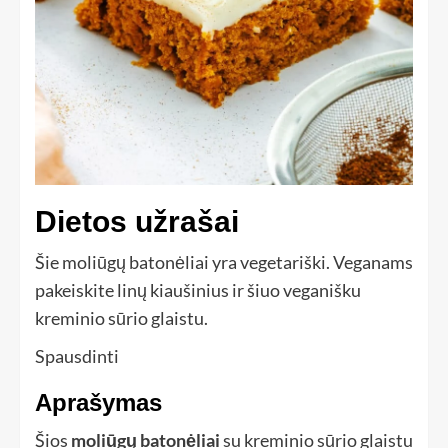
Dietos užrašai
Šie moliūgų batonėliai yra vegetariški. Veganams
pakeiskite linų kiaušinius ir šiuo veganišku
kreminio sūrio glaistu.
Spausdinti
Aprašymas
Šios
moliūgų batonėliai
su kreminio sūrio glaistu