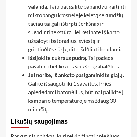
valandą.
Taip pat galite pabandyti kaitinti
mikrobangų krosnelėje keletą sekundžių,
tačiau tai gali ištirpti šerkšnas ir
sugadinti tekstūrą. Jei ketinate iš karto
užšaldyti batonėlius, sviestą ir
grietinėlės sūrį galite išdėlioti kepdami.
Išsijokite cukraus pudrą.
Tai padeda
pašalinti bet kokius šerkšno gabalėlius.
Jei norite, iš anksto pasigaminkite glajų.
Galite išsaugoti iki 1 savaitės. Prieš
apledėdami batonėlius, būtinai palikite jį
kambario temperatūroje maždaug 30
minučių.
Likučių saugojimas
Paskutinis dalykas, kurį reikia žinoti apie šiuos