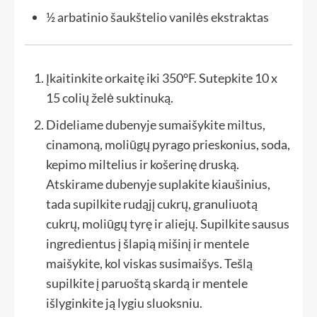
½ arbatinio šaukštelio
vanilės ekstraktas
Įkaitinkite orkaitę iki 350°F. Sutepkite 10 x
15 colių želė suktinuką.
Dideliame dubenyje sumaišykite miltus,
cinamoną, moliūgų pyrago prieskonius, soda,
kepimo miltelius ir košerinę druską.
Atskirame dubenyje suplakite kiaušinius,
tada supilkite rudąjį cukrų, granuliuotą
cukrų, moliūgų tyrę ir aliejų. Supilkite sausus
ingredientus į šlapią mišinį ir mentele
maišykite, kol viskas susimaišys. Tešlą
supilkite į paruoštą skardą ir mentele
išlyginkite ją lygiu sluoksniu.