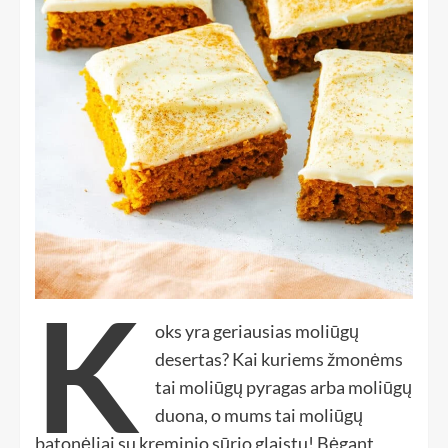
K
oks yra geriausias moliūgų
desertas? Kai kuriems žmonėms
tai moliūgų pyragas arba moliūgų
duona, o mums tai moliūgų
batonėliai su kreminio sūrio glaistu! Bėgant