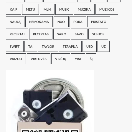
KAIP
METŲ
MLN
MUSIC
MUZIKA
MUZIKOS
NAUJĄ
NEMOKAMA
NUO
PORA
PRISTATO
RECEPTAI
RECEPTAS
SAKO
SAVO
SESIJOS
SWIFT
TAI
TAYLOR
TERAPIJA
USD
UŽ
VAIZDO
VIRTUVĖS
VIRĖJŲ
YRA
ŠĮ