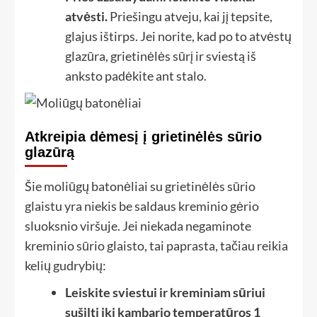
atvėsti.
Priešingu atveju, kai jį tepsite,
glajus ištirps. Jei norite, kad po to atvėstų
glazūra, grietinėlės sūrį ir sviestą iš
anksto padėkite ant stalo.
Atkreipia dėmesį į grietinėlės sūrio
glazūrą
Šie moliūgų batonėliai su grietinėlės sūrio
glaistu yra niekis be saldaus kreminio gėrio
sluoksnio viršuje. Jei niekada negaminote
kreminio sūrio glaisto, tai paprasta, tačiau reikia
kelių gudrybių:
Leiskite sviestui ir kreminiam sūriui
sušilti iki kambario temperatūros 1