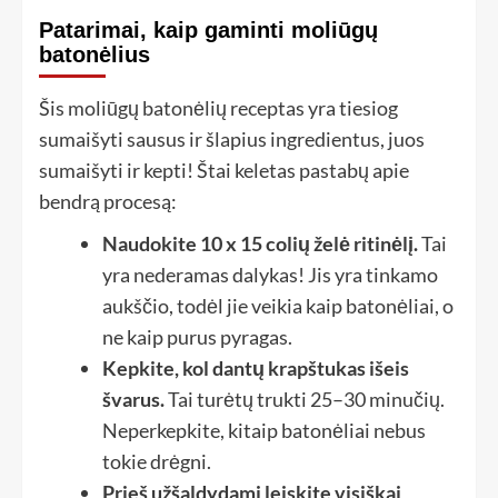
Patarimai, kaip gaminti moliūgų
batonėlius
Šis moliūgų batonėlių receptas yra tiesiog
sumaišyti sausus ir šlapius ingredientus, juos
sumaišyti ir kepti! Štai keletas pastabų apie
bendrą procesą:
Naudokite 10 x 15 colių želė ritinėlį.
Tai
yra nederamas dalykas! Jis yra tinkamo
aukščio, todėl jie veikia kaip batonėliai, o
ne kaip purus pyragas.
Kepkite, kol dantų krapštukas išeis
švarus.
Tai turėtų trukti 25–30 minučių.
Neperkepkite, kitaip batonėliai nebus
tokie drėgni.
Prieš užšaldydami leiskite visiškai