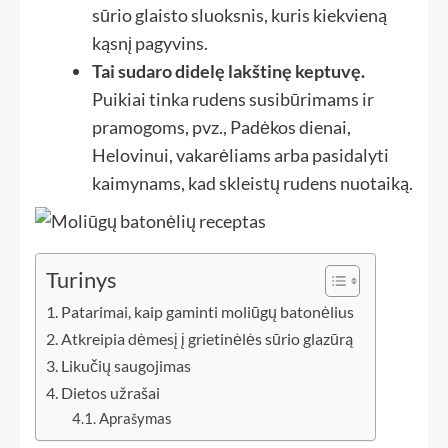
sūrio glaisto sluoksnis, kuris kiekvieną
kąsnį pagyvins.
Tai sudaro didelę lakštinę keptuvę.
Puikiai tinka rudens susibūrimams ir
pramogoms, pvz., Padėkos dienai,
Helovinui, vakarėliams arba pasidalyti
kaimynams, kad skleistų rudens nuotaiką.
Turinys
Patarimai, kaip gaminti moliūgų batonėlius
Atkreipia dėmesį į grietinėlės sūrio glazūrą
Likučių saugojimas
Dietos užrašai
Aprašymas