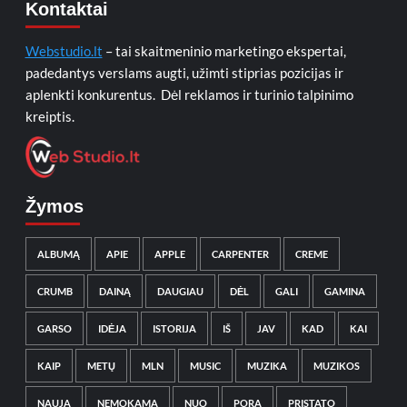
Kontaktai
Webstudio.lt
– tai skaitmeninio marketingo ekspertai,
padedantys verslams augti, užimti stiprias pozicijas ir
aplenkti konkurentus. Dėl reklamos ir turinio talpinimo
kreiptis.
Žymos
ALBUMĄ
APIE
APPLE
CARPENTER
CREME
CRUMB
DAINĄ
DAUGIAU
DĖL
GALI
GAMINA
GARSO
IDĖJA
ISTORIJA
IŠ
JAV
KAD
KAI
KAIP
METŲ
MLN
MUSIC
MUZIKA
MUZIKOS
NAUJĄ
NEMOKAMA
NUO
PORA
PRISTATO