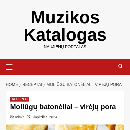
Muzikos
Katalogas
NAUJIENŲ PORTALAS
HOME
RECEPTAI
MOLIŪGŲ BATONĖLIAI – VIRĖJŲ PORA
RECEPTAI
Moliūgų batonėliai – virėjų pora
admin
3 lapkričio, 2024