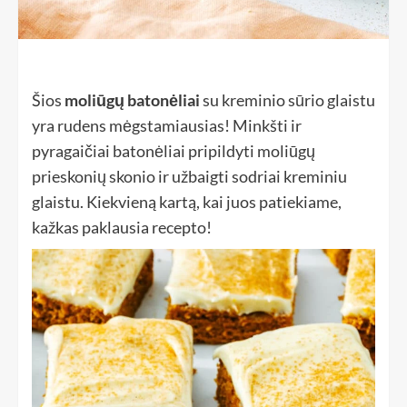
Šios
moliūgų batonėliai
su kreminio sūrio glaistu
yra rudens mėgstamiausias! Minkšti ir
pyragaičiai batonėliai pripildyti moliūgų
prieskonių skonio ir užbaigti sodriai kreminiu
glaistu. Kiekvieną kartą, kai juos patiekiame,
kažkas paklausia recepto!