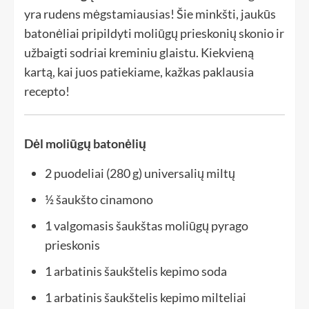
yra rudens mėgstamiausias! Šie minkšti, jaukūs
batonėliai pripildyti moliūgų prieskonių skonio ir
užbaigti sodriai kreminiu glaistu. Kiekvieną
kartą, kai juos patiekiame, kažkas paklausia
recepto!
Dėl moliūgų batonėlių
2 puodeliai
(280 g) universalių miltų
½ šaukšto
cinamono
1 valgomasis šaukštas
moliūgų pyrago
prieskonis
1 arbatinis šaukštelis
kepimo soda
1 arbatinis šaukštelis
kepimo milteliai