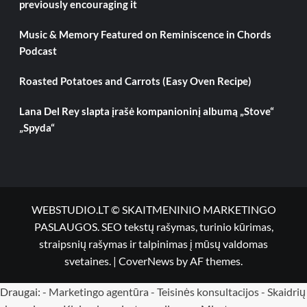
previously encouraging it
Music & Memory Featured on Reminiscence in Chords
Podcast
Roasted Potatoes and Carrots (Easy Oven Recipe)
Lana Del Rey slapta įrašė kompanioninį albumą „Stove“
„Spyda“
WEBSTUDIO.LT © SKAITMENINIO MARKETINGO
PASLAUGOS. SEO tekstų rašymas, turinio kūrimas,
straipsnių rašymas ir talpinimas į mūsų valdomas
svetaines.
|
CoverNews
by AF themes.
Draugai: -
Marketingo agentūra
-
Teisinės konsultacijos
-
Skaidrių