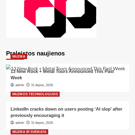
Praleistos naujienos
MUZIKA
13 New Rock + Metal Tours Announced This Past
Week
admin
31 liepos, 2026
MUZIKOS TECHNOLOGIJOS
LinkedIn cracks down on users posting ‘AI slop’ after
previously encouraging it
admin
31 liepos, 2026
MUZIKA IR SVEIKATA