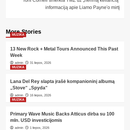
Toni Cornell smerkia TMZ už „nerimą keliančią“
informaciją apie Liamo Payne'o mirtį
More Stories
MUZIKA
13 New Rock + Metal Tours Announced This Past
Week
admin
31 liepos, 2026
MUZIKA
Lana Del Rey slapta įrašė kompanioninį albumą
„Stove“ „Spyda“
admin
16 liepos, 2026
MUZIKA
Primary Wave Music Backs Atticus dirba su 100
mln. USD investicijomis
admin
1 liepos, 2026