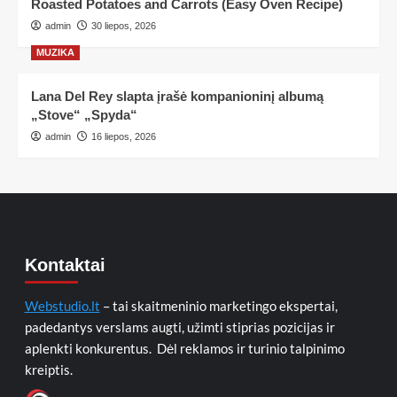
Roasted Potatoes and Carrots (Easy Oven Recipe)
admin
30 liepos, 2026
MUZIKA
Lana Del Rey slapta įrašė kompanioninį albumą
„Stove“ „Spyda“
admin
16 liepos, 2026
Kontaktai
Webstudio.lt
– tai skaitmeninio marketingo ekspertai,
padedantys verslams augti, užimti stiprias pozicijas ir
aplenkti konkurentus. Dėl reklamos ir turinio talpinimo
kreiptis.