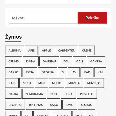
Žymos
ALBUMĄ
APIE
APPLE
CARPENTER
CREME
CRUMB
DAINĄ
DAUGIAU
DĖL
GALI
GAMINA
GARSO
IDĖJA
ISTORIJA
IŠ
JAV
KAD
KAI
KAIP
METŲ
MLN
MUSIC
MUZIKA
MUZIKOS
NAUJĄ
NEMOKAMA
NUO
PORA
PRISTATO
RECEPTAI
RECEPTAS
SAKO
SAVO
SESIJOS
SWIFT
TAI
TAYLOR
TERAPIJA
USD
UŽ