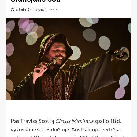
admin
21 spalio, 2024
Pas Travisą Scottą
Circus Maximus
spalio 18 d.
vykusiame šou Sidnėjuje, Australijoje, gerbėjai