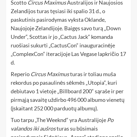
Scotto
Circus Maximus
Australijos ir Naujosios
Zelandijos turas tęsiasi iki spalio 31 d., o
paskutinis pasirodymas vyksta Oklande,
Naujojoje Zelandijoje. Baigęs savo turą „Down
Under“, Scottas ir jo „Cactus Jack“ komanda
ruošiasi sukurti „CactusCon“ inauguracinėje
„ComplexCon“ iteracijoje Las Vegase lapkričio 17
d.
Reperio
Circus Maximus
turas ir toliau muša
rekordus po pasaulinės sėkmės „Utopia“, kuri
debiutavo 1 vietoje „Billboard 200“ sąraše ir per
pirmąją savaitę uždirbo 496 000 albumo vienetų
(įskaitant 252 000 parduotų albumų).
Tuo tarpu „The Weeknd“ yra Australijoje
Po
valandos iki aušros
turas su būsimais
pasirodymais Sidnėjaus „Accor“ stadione spalio