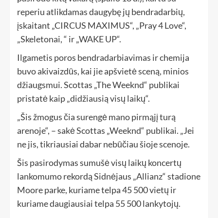
reperiu atlikdamas daugybę jų bendradarbių,
įskaitant „CIRCUS MAXIMUS“, „Pray 4 Love“,
„Skeletonai, “ ir „WAKE UP“.
Ilgametis poros bendradarbiavimas ir chemija
buvo akivaizdūs, kai jie apšvietė sceną, minios
džiaugsmui. Scottas „The Weeknd“ publikai
pristatė kaip „didžiausią visų laikų“.
„Šis žmogus čia surengė mano pirmąjį turą
arenoje“, – sakė Scottas „Weeknd“ publikai. „Jei
ne jis, tikriausiai dabar nebūčiau šioje scenoje.
Šis pasirodymas sumušė visų laikų koncertų
lankomumo rekordą Sidnėjaus „Allianz“ stadione
Moore parke, kuriame telpa 45 500 vietų ir
kuriame daugiausiai telpa 55 500 lankytojų.