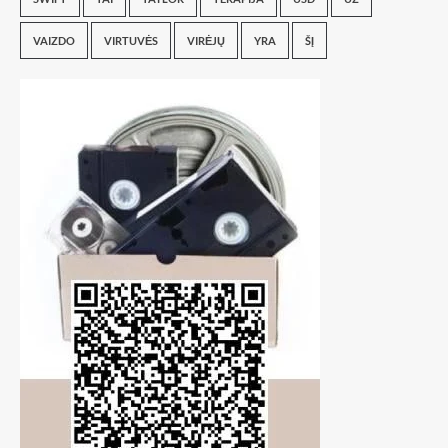
VAIZDO
VIRTUVĖS
VIRĖJŲ
YRA
ŠĮ