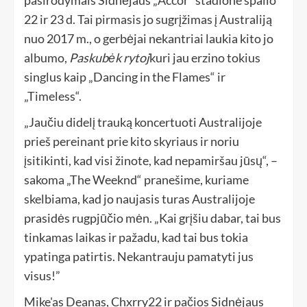
22 ir 23 d. Tai pirmasis jo sugrįžimas į Australiją
nuo 2017 m., o gerbėjai nekantriai laukia kito jo
albumo,
Paskubėk rytoj
kuri jau erzino tokius
singlus kaip „Dancing in the Flames“ ir
„Timeless“.
„Jaučiu didelį trauką koncertuoti Australijoje
prieš pereinant prie kito skyriaus ir noriu
įsitikinti, kad visi žinote, kad nepamiršau jūsų“, –
sakoma „The Weeknd“ pranešime, kuriame
skelbiama, kad jo naujasis turas Australijoje
prasidės rugpjūčio mėn. „Kai grįšiu dabar, tai bus
tinkamas laikas ir pažadu, kad tai bus tokia
ypatinga patirtis. Nekantrauju pamatyti jus
visus!”
Mike'as Deanas, Chxrry22 ir pačios Sidnėjaus