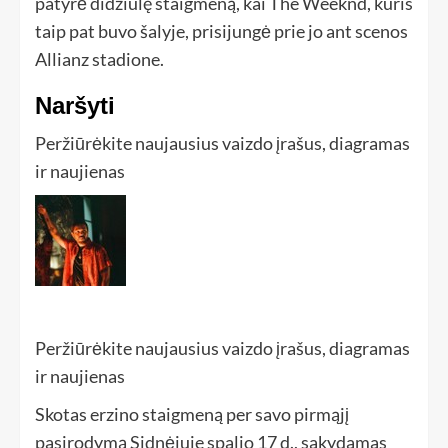
patyrė didžiulę staigmeną, kai The Weeknd, kuris
taip pat buvo šalyje, prisijungė prie jo ant scenos
Allianz stadione.
Naršyti
Peržiūrėkite naujausius vaizdo įrašus, diagramas
ir naujienas
Peržiūrėkite naujausius vaizdo įrašus, diagramas
ir naujienas
Skotas erzino staigmeną per savo pirmąjį
pasirodymą Sidnėjuje spalio 17 d., sakydamas