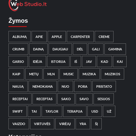
Žymos
ALBUMĄ
APIE
APPLE
CARPENTER
CREME
CRUMB
DAINĄ
DAUGIAU
DĖL
GALI
GAMINA
GARSO
IDĖJA
ISTORIJA
IŠ
JAV
KAD
KAI
KAIP
METŲ
MLN
MUSIC
MUZIKA
MUZIKOS
NAUJĄ
NEMOKAMA
NUO
PORA
PRISTATO
RECEPTAI
RECEPTAS
SAKO
SAVO
SESIJOS
SWIFT
TAI
TAYLOR
TERAPIJA
USD
UŽ
VAIZDO
VIRTUVĖS
VIRĖJŲ
YRA
ŠĮ