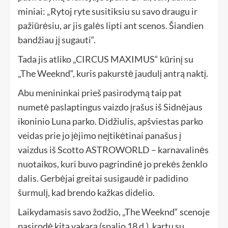
miniai: „Rytoj ryte susitiksiu su savo draugu ir
pažiūrėsiu, ar jis galės lipti ant scenos. Šiandien
bandžiau jį sugauti“.
Tada jis atliko „CIRCUS MAXIMUS“ kūrinį su
„The Weeknd“, kuris pakurstė jaudulį antrą naktį.
Abu menininkai prieš pasirodymą taip pat
numetė paslaptingus vaizdo įrašus iš Sidnėjaus
ikoninio Luna parko. Didžiulis, apšviestas parko
veidas prie jo įėjimo neįtikėtinai panašus į
vaizdus iš Scotto ASTROWORLD – karnavalinės
nuotaikos, kuri buvo pagrindinė jo prekės ženklo
dalis. Gerbėjai greitai susigaudė ir padidino
šurmulį, kad brendo kažkas didelio.
Laikydamasis savo žodžio, „The Weeknd“ scenoje
pasirodė kitą vakarą (spalio 18 d.), kartu su