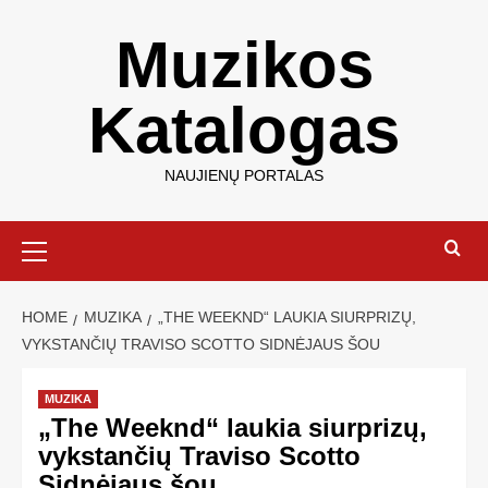
Muzikos
Katalogas
NAUJIENŲ PORTALAS
HOME
MUZIKA
„THE WEEKND“ LAUKIA SIURPRIZŲ,
VYKSTANČIŲ TRAVISO SCOTTO SIDNĖJAUS ŠOU
MUZIKA
„The Weeknd“ laukia siurprizų,
vykstančių Traviso Scotto
Sidnėjaus šou