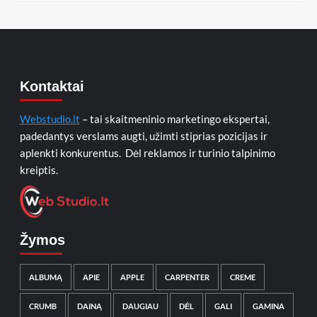
Kontaktai
Webstudio.lt
– tai skaitmeninio marketingo ekspertai,
padedantys verslams augti, užimti stiprias pozicijas ir
aplenkti konkurentus. Dėl reklamos ir turinio talpinimo
kreiptis.
Žymos
ALBUMĄ
APIE
APPLE
CARPENTER
CREME
CRUMB
DAINĄ
DAUGIAU
DĖL
GALI
GAMINA