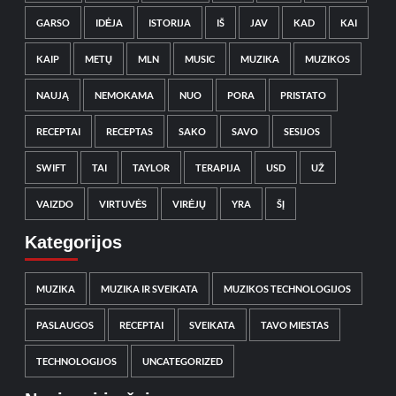
GARSO
IDĖJA
ISTORIJA
IŠ
JAV
KAD
KAI
KAIP
METŲ
MLN
MUSIC
MUZIKA
MUZIKOS
NAUJĄ
NEMOKAMA
NUO
PORA
PRISTATO
RECEPTAI
RECEPTAS
SAKO
SAVO
SESIJOS
SWIFT
TAI
TAYLOR
TERAPIJA
USD
UŽ
VAIZDO
VIRTUVĖS
VIRĖJŲ
YRA
ŠĮ
Kategorijos
MUZIKA
MUZIKA IR SVEIKATA
MUZIKOS TECHNOLOGIJOS
PASLAUGOS
RECEPTAI
SVEIKATA
TAVO MIESTAS
TECHNOLOGIJOS
UNCATEGORIZED