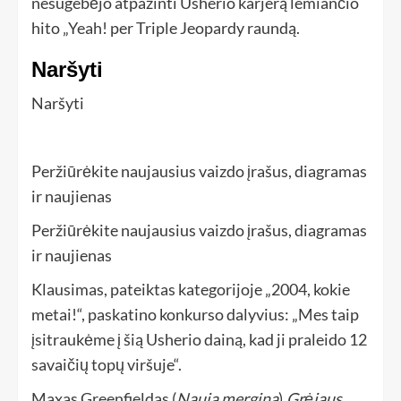
nesugebėjo atpažinti Usherio karjerą lemiančio
hito „Yeah! per Triple Jeopardy raundą.
Naršyti
Naršyti
Peržiūrėkite naujausius vaizdo įrašus, diagramas
ir naujienas
Peržiūrėkite naujausius vaizdo įrašus, diagramas
ir naujienas
Klausimas, pateiktas kategorijoje „2004, kokie
metai!“, paskatino konkurso dalyvius: „Mes taip
įsitraukėme į šią Usherio dainą, kad ji praleido 12
savaičių topų viršuje“.
Maxas Greenfieldas (
Nauja mergina
).
Grėjaus