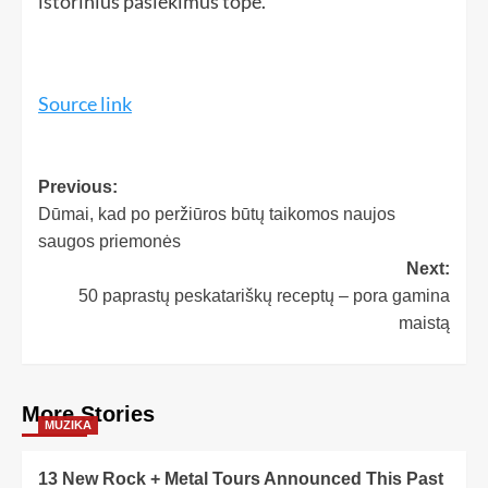
istorinius pasiekimus tope.
Source link
Previous:
Dūmai, kad po peržiūros būtų taikomos naujos
saugos priemonės
Next:
50 paprastų peskatariškų receptų – pora gamina
maistą
More Stories
MUZIKA
13 New Rock + Metal Tours Announced This Past