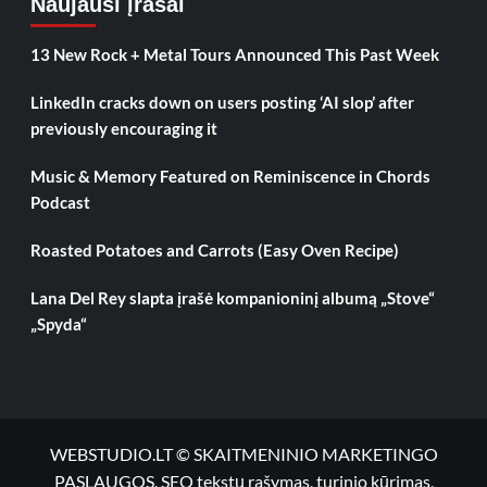
Naujausi įrašai
13 New Rock + Metal Tours Announced This Past Week
LinkedIn cracks down on users posting ‘AI slop’ after
previously encouraging it
Music & Memory Featured on Reminiscence in Chords
Podcast
Roasted Potatoes and Carrots (Easy Oven Recipe)
Lana Del Rey slapta įrašė kompanioninį albumą „Stove“
„Spyda“
WEBSTUDIO.LT © SKAITMENINIO MARKETINGO
PASLAUGOS. SEO tekstų rašymas, turinio kūrimas,