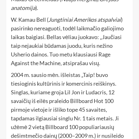
anatomija
).
W. Kamau Bell (
Jungtiniai Amerikos atspalviai
)
pasirinko nereaguoti, todėl laikmačio galiojimo
laikas baigiasi. Bellas vėliau juokavo: „Jaučiasi
taip nejaukiai būdamas juodu, kuris nežino
Usherio dainos. Tuo metu klausiausi Rage
Against the Machine, atsiprašau visų.
2004 m. sausio mėn. išleistas „Taip! buvo
tiesioginis kultūrinis ir komercinis reiškinys.
Singlas, kuriame groja Lil Jon ir Ludacris, 12
savaičių iš eilės praleido Billboard Hot 100
pirmoje vietoje ir išliko tope 45 savaites,
tapdamas ilgiausiai singlu Nr. 1 tais metais. Ji
užėmė 2 vietą Billboard 100 populiariausių
dešimtmečio dainų (2000–2009 m.) ir nusileido