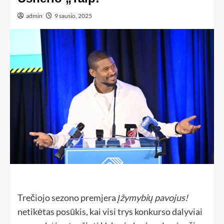
admin
9 sausio, 2025
Trečiojo sezono premjera
Įžymybių pavojus!
netikėtas posūkis, kai visi trys konkurso dalyviai