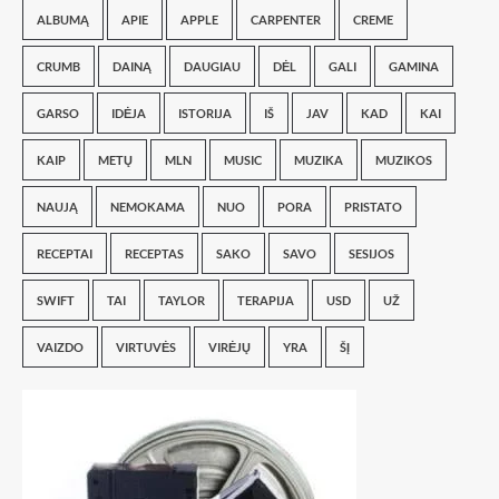
ALBUMĄ
APIE
APPLE
CARPENTER
CREME
CRUMB
DAINĄ
DAUGIAU
DĖL
GALI
GAMINA
GARSO
IDĖJA
ISTORIJA
IŠ
JAV
KAD
KAI
KAIP
METŲ
MLN
MUSIC
MUZIKA
MUZIKOS
NAUJĄ
NEMOKAMA
NUO
PORA
PRISTATO
RECEPTAI
RECEPTAS
SAKO
SAVO
SESIJOS
SWIFT
TAI
TAYLOR
TERAPIJA
USD
UŽ
VAIZDO
VIRTUVĖS
VIRĖJŲ
YRA
ŠĮ