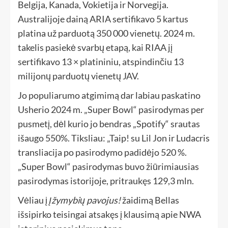
Belgija, Kanada, Vokietija ir Norvegija.
Australijoje dainą ARIA sertifikavo 5 kartus
platina už parduotą 350 000 vienetų. 2024 m.
takelis pasiekė svarbų etapą, kai RIAA jį
sertifikavo 13 × platininiu, atspindinčiu 13
milijonų parduotų vienetų JAV.
Jo populiarumo atgimimą dar labiau paskatino
Usherio 2024 m. „Super Bowl“ pasirodymas per
pusmetį, dėl kurio jo bendras „Spotify“ srautas
išaugo 550%. Tiksliau: „Taip! su Lil Jon ir Ludacris
transliacija po pasirodymo padidėjo 520 %.
„Super Bowl“ pasirodymas buvo žiūrimiausias
pasirodymas istorijoje, pritraukęs 129,3 mln.
Vėliau į
Įžymybių pavojus!
žaidimą Bellas
išsipirko teisingai atsakęs į klausimą apie NWA