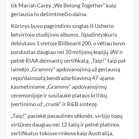
tik Mariah Carey „We Belong Together“ kaip
geriausia to dešimtmečio daina.
Kūrinys buvo pagrindinis singlas iš Usherio
ketvirtojo studijinio albumo,
Išpažintys
kuris
debiutavo 1 vietoje Billboard 200, o vėliau buvo
parduotas daugiau nei 10 milijonų kopijų JAV ir
pelnė RIAA deimantų sertifikatą. „Taip!” taip pat
laimėjo „Grammy“ apdovanojimą už geriausią
repo/dainuotą bendradarbiavimą 47-ajame
kasmetiniame „Grammy“ apdovanojimų
ceremonijoje ir susilaukė plataus kritikų
įvertinimo už „crunk“ ir R&B sintezę.
„Taip!” pasiekė pasaulinės sėkmės, viršijo topų
viršūnes daugiau nei 12 šalių ir pelnė platinos
sertifikatus tokiose rinkose kaip Australija,