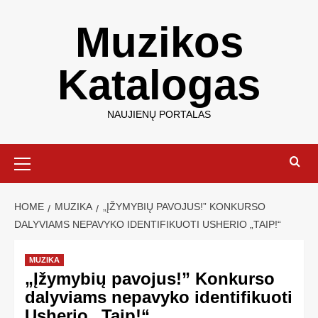
Muzikos
Katalogas
NAUJIENŲ PORTALAS
HOME
MUZIKA
„ĮŽYMYBIŲ PAVOJUS!” KONKURSO
DALYVIAMS NEPAVYKO IDENTIFIKUOTI USHERIO „TAIP!“
MUZIKA
„Įžymybių pavojus!” Konkurso
dalyviams nepavyko identifikuoti
Usherio „Taip!“