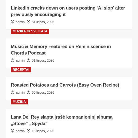
LinkedIn cracks down on users posting ‘AI slop’ after
previously encouraging it
admin
31 liepos, 2026
MUZIKA IR SVEIKATA
Music & Memory Featured on Reminiscence in
Chords Podcast
admin
31 liepos, 2026
RECEPTAI
Roasted Potatoes and Carrots (Easy Oven Recipe)
admin
30 liepos, 2026
MUZIKA
Lana Del Rey slapta įrašė kompanioninį albumą
„Stove“ „Spyda“
admin
16 liepos, 2026