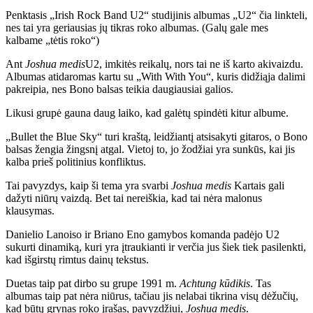
Penktasis „Irish Rock Band U2“ studijinis albumas „U2“ čia linkteli,
nes tai yra geriausias jų tikras roko albumas. (Galų gale mes
kalbame „tėtis roko“)
Ant
Joshua medis
U2, imkitės reikalų, nors tai ne iš karto akivaizdu.
Albumas atidaromas kartu su „With With You“, kuris didžiąja dalimi
pakreipia, nes Bono balsas teikia daugiausiai galios.
Likusi grupė gauna daug laiko, kad galėtų spindėti kitur albume.
„Bullet the Blue Sky“ turi kraštą, leidžiantį atsisakyti gitaros, o Bono
balsas žengia žingsnį atgal. Vietoj to, jo žodžiai yra sunkūs, kai jis
kalba prieš politinius konfliktus.
Tai pavyzdys, kaip ši tema yra svarbi
Joshua medis
Kartais gali
dažyti niūrų vaizdą. Bet tai nereiškia, kad tai nėra malonus
klausymas.
Danielio Lanoiso ir Briano Eno gamybos komanda padėjo U2
sukurti dinamiką, kuri yra įtraukianti ir verčia jus šiek tiek pasilenkti,
kad išgirstų rimtus dainų tekstus.
Duetas taip pat dirbo su grupe 1991 m.
Achtung kūdikis
. Tas
albumas taip pat nėra niūrus, tačiau jis nelabai tikrina visų dėžučių,
kad būtų grynas roko įrašas, pavyzdžiui,
Joshua medis
.