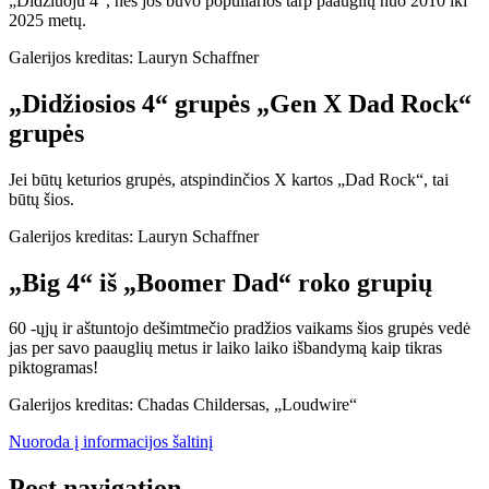
„Didžiuoju 4“, nes jos buvo populiarios tarp paauglių nuo 2010 iki
2025 metų.
Galerijos kreditas: Lauryn Schaffner
„Didžiosios 4“ grupės „Gen X Dad Rock“
grupės
Jei būtų keturios grupės, atspindinčios X kartos „Dad Rock“, tai
būtų šios.
Galerijos kreditas: Lauryn Schaffner
„Big 4“ iš „Boomer Dad“ roko grupių
60 -ųjų ir aštuntojo dešimtmečio pradžios vaikams šios grupės vedė
jas per savo paauglių metus ir laiko laiko išbandymą kaip tikras
piktogramas!
Galerijos kreditas: Chadas Childersas, „Loudwire“
Nuoroda į informacijos šaltinį
Post navigation