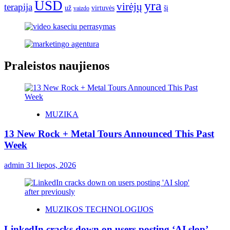
USD
yra
virėjų
terapija
už
virtuvės
šį
vaizdo
Praleistos naujienos
MUZIKA
13 New Rock + Metal Tours Announced This Past
Week
admin
31 liepos, 2026
MUZIKOS TECHNOLOGIJOS
LinkedIn cracks down on users posting ‘AI slop’