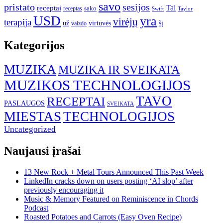
savo
pristato
sesijos
Tai
receptai
sako
receptas
Swift
Taylor
USD
yra
virėjų
terapija
už
virtuvės
šį
vaizdo
Kategorijos
MUZIKA
MUZIKA IR SVEIKATA
MUZIKOS TECHNOLOGIJOS
TAVO
RECEPTAI
PASLAUGOS
SVEIKATA
MIESTAS
TECHNOLOGIJOS
Uncategorized
Naujausi įrašai
13 New Rock + Metal Tours Announced This Past Week
LinkedIn cracks down on users posting ‘AI slop’ after
previously encouraging it
Music & Memory Featured on Reminiscence in Chords
Podcast
Roasted Potatoes and Carrots (Easy Oven Recipe)