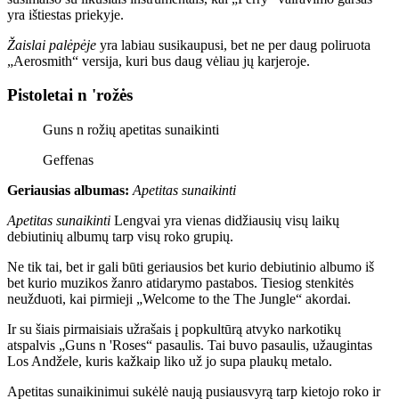
yra ištiestas priekyje.
Žaislai palėpėje
yra labiau susikaupusi, bet ne per daug poliruota
„Aerosmith“ versija, kuri bus daug vėliau jų karjeroje.
Pistoletai n 'rožės
Guns n rožių apetitas sunaikinti
Geffenas
Geriausias albumas:
Apetitas sunaikinti
Apetitas sunaikinti
Lengvai yra vienas didžiausių visų laikų
debiutinių albumų tarp visų roko grupių.
Ne tik tai, bet ir gali būti geriausios bet kurio debiutinio albumo iš
bet kurio muzikos žanro atidarymo pastabos. Tiesiog stenkitės
neužduoti, kai pirmieji „Welcome to the The Jungle“ akordai.
Ir su šiais pirmaisiais užrašais į popkultūrą atvyko narkotikų
atspalvis „Guns n 'Roses“ pasaulis. Tai buvo pasaulis, užaugintas
Los Andžele, kuris kažkaip liko už jo supa plaukų metalo.
Apetitas sunaikinimui sukėlė naują pusiausvyrą tarp kietojo roko ir