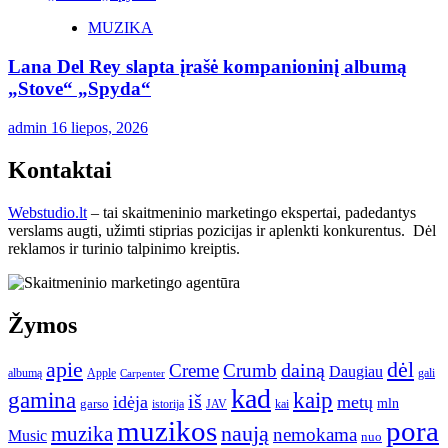
MUZIKA
Lana Del Rey slapta įrašė kompanioninį albumą
„Stove“ „Spyda“
admin
16 liepos, 2026
Kontaktai
Webstudio.lt
– tai skaitmeninio marketingo ekspertai, padedantys
verslams augti, užimti stiprias pozicijas ir aplenkti konkurentus. Dėl
reklamos ir turinio talpinimo kreiptis.
Žymos
apie
dėl
dainą
Creme
Crumb
Daugiau
albumą
gali
Apple
Carpenter
kad
gamina
kaip
iš
idėja
metų
garso
mln
JAV
kai
istorija
muzikos
pora
naują
muzika
nemokama
Music
nuo