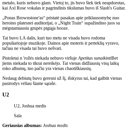
metalo, kuris nebuvo glam. Vietoj to, jis buvo šiek tiek neapdorotas,
kai Axl Rose vokalas ir pagrindinis tikslumas buvo iš Slash's Guitar.
„Ponas Brownstone'as“ pristatė pasakas apie priklausomybę nuo
heroino platesnei auditorijai, o „Night Train“ supažindino juos su
mėgstamiausiu grupės pigiąja booze.
Tai buvo LA dalis, kuri tuo metu ne visada buvo rodoma
populiariojoje muzikoje. Dainos apie moteris ir perteklių vyravo,
tačiau ne visada tai buvo nešvari.
Pistoletai n 'rožės niekada nebuvo viršuje
Apetitas sunaikinti
Bet
jiems niekada to tikrai nereikėjo. Tai vienas didžiausių visų laikų
roko albumų, tuo pačiu yra vienas chaotiškiausių.
Nedaug debiutų buvo geresni už šį, išskyrus tai, kad galbūt vienas
pasirodys vėliau šiame sąraše.
U2
U2, Joshua medis
Sala
Geriausias albumas:
Joshua medis