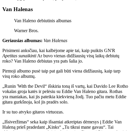
Van Halenas
Van Haleno debiutinis albumas
Warner Bros.
Geriausias albumas:
Van Halenas
Prisimeni anksčiau, kai kalbėjome apie tai, kaip puikūs GN'R
Apetitas sunaikinti
Ar buvo vienas didžiausių visų laikų debiutų
roko? Van Haleno debiutas yra pats šalia jo.
Pirmoji albumo pusė taip pat gali būti viena didžiausių, kaip tarp
visų roko albumų.
„Runin 'With the Devil“ išskiria toną iš vartų, kai Davido Lee Rotho
vokalas groja katės ir pelėsiu su Eddie Van Haleno gitara. Rothas
yra maniakas, kai jis pateikia kiekvieną žodį. Tuo pačiu metu Eddie
gitara gurkšnoja, kol jis pradės solo.
Ir su tuo atvyko gitaros virtuozas.
„Išsiveržimas“ seka kaip išsamiai atkreiptas dėmesys į Eddie Van
Haleną prieš pradedant „Kinks“ „Tu tikrai mane gavau“. Tai