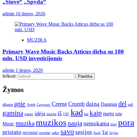
„Stove“ „Spyda“
admin
16 liepos, 2026
MUZIKA
Primary Wave Music Backs Atticus dirba su 100
mln. USD investicijomis
admin
1 liepos, 2026
Ieškoti:
Žymos
apie
dėl
dainą
Creme
Crumb
Daugiau
albumą
gali
Apple
Carpenter
kad
gamina
kaip
iš
idėja
metų
garso
mln
JAV
kai
istorija
muzikos
pora
naują
muzika
nemokama
Music
nuo
savo
pristato
sesijos
Tai
receptai
sako
receptas
Swift
Taylor