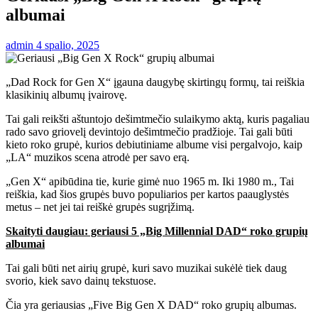
albumai
admin
4 spalio, 2025
„Dad Rock for Gen X“ įgauna daugybę skirtingų formų, tai reiškia
klasikinių albumų įvairovę.
Tai gali reikšti aštuntojo dešimtmečio sulaikymo aktą, kuris pagaliau
rado savo griovelį devintojo dešimtmečio pradžioje. Tai gali būti
kieto roko grupė, kurios debiutiniame albume visi pergalvojo, kaip
„LA“ muzikos scena atrodė per savo erą.
„Gen X“ apibūdina tie, kurie gimė nuo 1965 m. Iki 1980 m., Tai
reiškia, kad šios grupės buvo populiarios per kartos paauglystės
metus – net jei tai reiškė grupės sugrįžimą.
Skaityti daugiau: geriausi 5 „Big Millennial DAD“ roko grupių
albumai
Tai gali būti net airių grupė, kuri savo muzikai sukėlė tiek daug
svorio, kiek savo dainų tekstuose.
Čia yra geriausias „Five Big Gen X DAD“ roko grupių albumas.