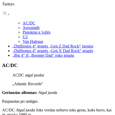
Turinys
AC/DC
Aerosmith
Pistoletai n 'rožės
U2
Van Halenas
„Didžiosios 4“ grupės „Gen Z Dad Rock“ juostos
„Didžiosios 4“ grupės „Gen X Dad Rock“ grupės
„Big 4“ iš „Boomer Dad“ roko grupių
AC/DC
ACDC atgal juodai
„Atlantic Records“
Geriausias albumas:
Atgal juoda
Paspaustas po smūgio.
AC/DC
Atgal juoda
Joks verslas nebuvo toks geras, koks buvo, kai
jis atvyko 1980 m.