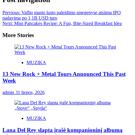
Previous:
Vaflių masto lusto paleidimo smegenyse atsiima IPO
padavimą po 1,1B USD turo
Next:
Mini Pancakes Recipe: A Fun, Bite-Sized Breakfast Idea
More Stories
MUZIKA
13 New Rock + Metal Tours Announced This Past
Week
admin
31 liepos, 2026
MUZIKA
Lana Del Rey slapta įrašė kompanioninį albumą