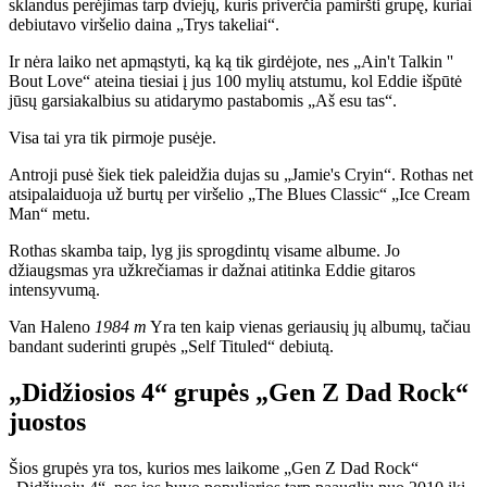
sklandus perėjimas tarp dviejų, kuris priverčia pamiršti grupę, kuriai
debiutavo viršelio daina „Trys takeliai“.
Ir nėra laiko net apmąstyti, ką ką tik girdėjote, nes „Ain't Talkin ''
Bout Love“ ateina tiesiai į jus 100 mylių atstumu, kol Eddie išpūtė
jūsų garsiakalbius su atidarymo pastabomis „Aš esu tas“.
Visa tai yra tik pirmoje pusėje.
Antroji pusė šiek tiek paleidžia dujas su „Jamie's Cryin“. Rothas net
atsipalaiduoja už burtų per viršelio „The Blues Classic“ „Ice Cream
Man“ metu.
Rothas skamba taip, lyg jis sprogdintų visame albume. Jo
džiaugsmas yra užkrečiamas ir dažnai atitinka Eddie gitaros
intensyvumą.
Van Haleno
1984 m
Yra ten kaip vienas geriausių jų albumų, tačiau
bandant suderinti grupės „Self Tituled“ debiutą.
„Didžiosios 4“ grupės „Gen Z Dad Rock“
juostos
Šios grupės yra tos, kurios mes laikome „Gen Z Dad Rock“