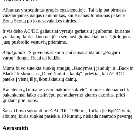
Albumas yra septintas grupės egzistencijoje. Tai taip pat pirmasis
vaizduojamas naujas dainininkas, kai Brianas Johnsonas pakeitė
Boną Scottą po jo nesavalaikės mirties.
Ir vis dėlto AC/DC galiausiai vyrauja geriausiu jų albumu, kuriame
yra dainų, kurias žino net jūsų seniausi giminaičiai, nes išgirdo juos
jūsų pusbrolio vestuvių priėmime.
Atgal juoda “
S poveikis iš karto jaučiamas atidarant „Pragaro
varpų“ dongą. Retai tai leidžia.
Mums buvo suteikta sunkių smūgių „šaudymas į jaudulį“ ir „Back in
Black“ ir skruostas „Davė šuniui – kaulą“, prieš tai, kai AC/DC
pateks į vieną iš jų ikoniškiausių dainų.
Kai ateina „Tu mane visam naktims sukrėtė“, mums suteikiama tik
pakankamai laiko atsikvėpti per atidarymo gitaros akordus, prieš
grįžtant prie uolos.
Šansai buvo sukrauti prieš AC/DC 1980 m., Tačiau jie išplėšė tvirtą
albumą, kuris sunkiai pasiekia 10 kūrinių, niekada neatrodo pavargę.
Aerosmith