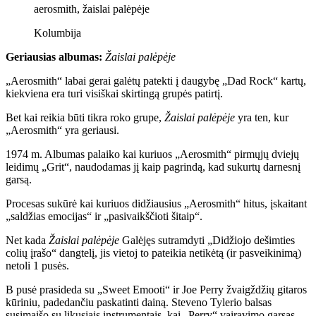
aerosmith, žaislai palėpėje
Kolumbija
Geriausias albumas:
Žaislai palėpėje
„Aerosmith“ labai gerai galėtų patekti į daugybę „Dad Rock“ kartų,
kiekviena era turi visiškai skirtingą grupės patirtį.
Bet kai reikia būti tikra roko grupe,
Žaislai palėpėje
yra ten, kur
„Aerosmith“ yra geriausi.
1974 m. Albumas palaiko kai kuriuos „Aerosmith“ pirmųjų dviejų
leidimų „Grit“, naudodamas jį kaip pagrindą, kad sukurtų darnesnį
garsą.
Procesas sukūrė kai kuriuos didžiausius „Aerosmith“ hitus, įskaitant
„saldžias emocijas“ ir „pasivaikščioti šitaip“.
Net kada
Žaislai palėpėje
Galėjęs sutramdyti „Didžiojo dešimties
colių įrašo“ dangtelį, jis vietoj to pateikia netikėtą (ir pasveikinimą)
netoli 1 pusės.
B pusė prasideda su „Sweet Emooti“ ir Joe Perry žvaigždžių gitaros
kūriniu, padedančiu paskatinti dainą. Steveno Tylerio balsas
susimaišo su likusiais instrumentais, kai „Perry“ vairavimo garsas