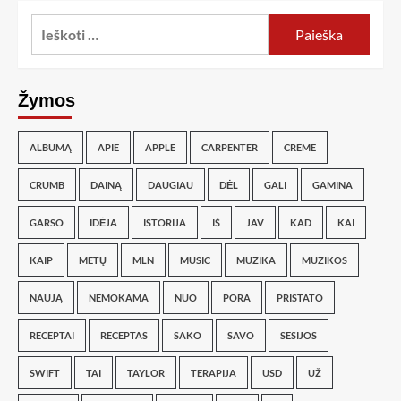
Žymos
ALBUMĄ
APIE
APPLE
CARPENTER
CREME
CRUMB
DAINĄ
DAUGIAU
DĖL
GALI
GAMINA
GARSO
IDĖJA
ISTORIJA
IŠ
JAV
KAD
KAI
KAIP
METŲ
MLN
MUSIC
MUZIKA
MUZIKOS
NAUJĄ
NEMOKAMA
NUO
PORA
PRISTATO
RECEPTAI
RECEPTAS
SAKO
SAVO
SESIJOS
SWIFT
TAI
TAYLOR
TERAPIJA
USD
UŽ