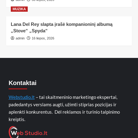
MUZIKA
Lana Del Rey slapta įrašė kompanioninį albumą
„Stove“ „Spyda“
admin
16 liepos, 2026
Kontaktai
Webstudio.lt
– tai skaitmeninio marketingo ekspertai,
padedantys verslams augti, užimti stiprias pozicijas ir
aplenkti konkurentus. Dėl reklamos ir turinio talpinimo
kreiptis.