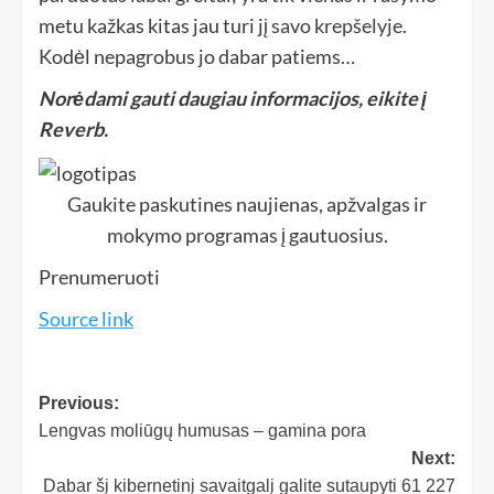
metu kažkas kitas jau turi jį
savo krepšelyje
.
Kodėl nepagrobus jo dabar patiems…
Norėdami gauti daugiau informacijos, eikite į
Reverb
.
Gaukite paskutines naujienas, apžvalgas ir
mokymo programas į gautuosius.
Prenumeruoti
Source link
Previous:
Lengvas moliūgų humusas – gamina pora
Next:
Dabar šį kibernetinį savaitgalį galite sutaupyti 61 227