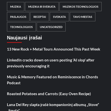
MUZIKA
MUZIKA IR SVEIKATA
MUZIKOS TECHNOLOGIJOS
PASLAUGOS
RECEPTAI
SVEIKATA
TAVO MIESTAS
TECHNOLOGIJOS
UNCATEGORIZED
Naujausi įrašai
13 New Rock + Metal Tours Announced This Past Week
LinkedIn cracks down on users posting ‘AI slop’ after
previously encouraging it
Music & Memory Featured on Reminiscence in Chords
Podcast
Roasted Potatoes and Carrots (Easy Oven Recipe)
Lana Del Rey slapta įrašė kompanioninį albumą „Stove“
„Spyda“