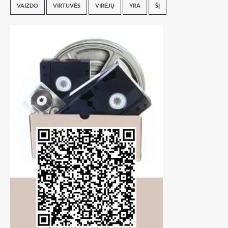
VAIZDO
VIRTUVĖS
VIRĖJŲ
YRA
ŠĮ