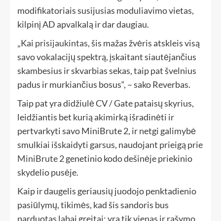
modifikatoriais susijusias moduliavimo vietas,
kilpinį AD apvalkalą ir dar daugiau.
„Kai
prisijaukintas
, šis mažas žvėris atskleis visą
savo vokalacijų spektrą, įskaitant siautėjančius
skambesius ir skvarbias sekas, taip pat švelnius
padus ir murkiančius bosus“, – sako Reverbas.
Taip pat yra didžiulė CV / Gate pataisų skyrius,
leidžiantis bet kurią akimirką išradinėti ir
pertvarkyti savo MiniBrute 2, ir netgi galimybė
smulkiai išskaidyti garsus, naudojant prieigą prie
MiniBrute 2
genetinio kodo dešinėje priekinio
skydelio pusėje.
Kaip ir daugelis geriausių juodojo penktadienio
pasiūlymų, tikimės, kad šis sandoris bus
parduotas labai greitai; yra tik vienas ir rašymo