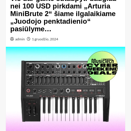
nei 100 USD pirkdami „Arturia
MiniBrute 2“ šiame ilgalaikiame
„Juodojo penktadienio“
pasiūlyme…
admin
1 gruodžio, 2024