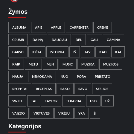
Žymos
ALBUMĄ
APIE
APPLE
CARPENTER
CREME
CRUMB
DAINĄ
DAUGIAU
DĖL
GALI
GAMINA
GARSO
IDĖJA
ISTORIJA
IŠ
JAV
KAD
KAI
KAIP
METŲ
MLN
MUSIC
MUZIKA
MUZIKOS
NAUJĄ
NEMOKAMA
NUO
PORA
PRISTATO
RECEPTAI
RECEPTAS
SAKO
SAVO
SESIJOS
SWIFT
TAI
TAYLOR
TERAPIJA
USD
UŽ
VAIZDO
VIRTUVĖS
VIRĖJŲ
YRA
ŠĮ
Kategorijos