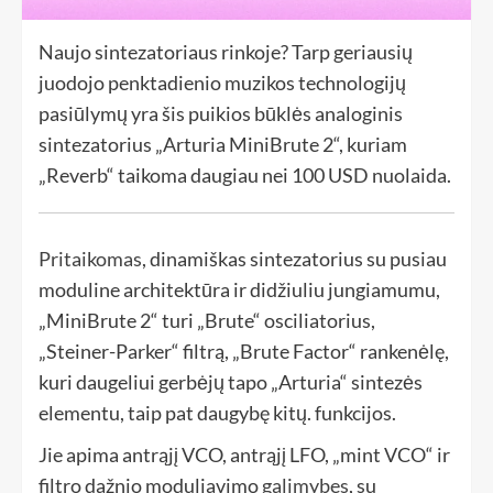
Naujo sintezatoriaus rinkoje? Tarp geriausių
juodojo penktadienio muzikos technologijų
pasiūlymų yra šis puikios būklės analoginis
sintezatorius „Arturia MiniBrute 2“, kuriam
„Reverb“ taikoma daugiau nei 100 USD nuolaida.
Pritaikomas
, dinamiškas sintezatorius su pusiau
moduline architektūra ir didžiuliu jungiamumu,
„MiniBrute 2“ turi „Brute“ osciliatorius,
„Steiner-Parker“ filtrą, „Brute Factor“ rankenėlę,
kuri daugeliui gerbėjų tapo „Arturia“ sintezės
elementu, taip pat daugybę kitų. funkcijos.
Jie apima antrąjį VCO, antrąjį LFO, „mint VCO“ ir
filtro dažnio moduliavimo
galimybes
, su