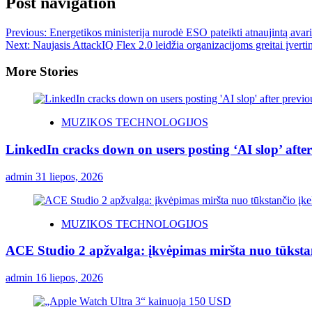
Post navigation
Previous:
Energetikos ministerija nurodė ESO pateikti atnaujintą avar
Next:
Naujasis AttackIQ Flex 2.0 leidžia organizacijoms greitai įvertin
More Stories
MUZIKOS TECHNOLOGIJOS
LinkedIn cracks down on users posting ‘AI slop’ after
admin
31 liepos, 2026
MUZIKOS TECHNOLOGIJOS
ACE Studio 2 apžvalga: įkvėpimas miršta nuo tūksta
admin
16 liepos, 2026