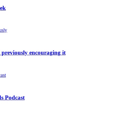
eek
 previously encouraging it
s Podcast