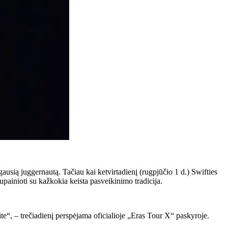
ausią juggernautą. Tačiau kai ketvirtadienį (rugpjūčio 1 d.) Swifties
painioti su kažkokia keista pasveikinimo tradicija.
te“, – trečiadienį perspėjama oficialioje „Eras Tour X“ paskyroje.