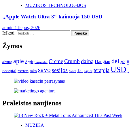
MUZIKOS TECHNOLOGIJOS
„Apple Watch Ultra 3“ kainuoja 150 USD
admin
1 liepos, 2026
Ieškoti:
Žymos
apie
dėl
dainą
Creme
Crumb
Daugiau
albumą
gali
Apple
Carpenter
USD
savo
sesijos
terapija
Tai
receptai
sako
receptas
Swift
Taylor
Praleistos naujienos
MUZIKA