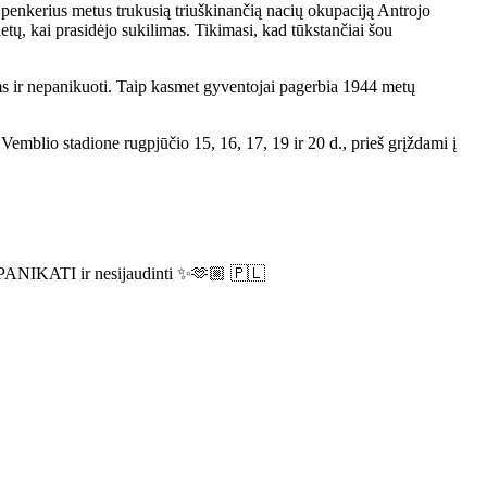
 penkerius metus trukusią triuškinančią nacių okupaciją Antrojo
ietų, kai prasidėjo sukilimas. Tikimasi, kad tūkstančiai šou
ms ir nepanikuoti. Taip kasmet gyventojai pagerbia 1944 metų
 Vemblio stadione rugpjūčio 15, 16, 17, 19 ir 20 d., prieš grįždami į
NEPANIKATI ir nesijaudinti ✨🫶🏼 🇵🇱