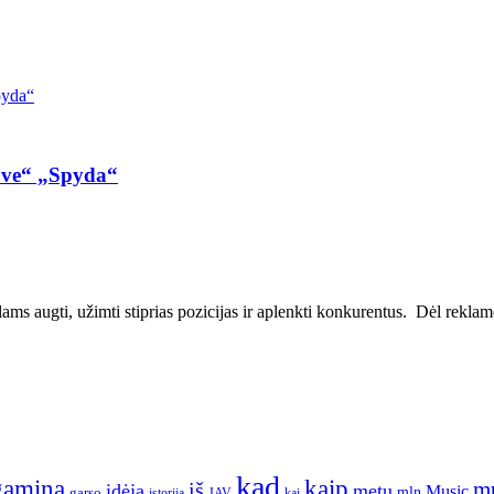
ove“ „Spyda“
ms augti, užimti stiprias pozicijas ir aplenkti konkurentus. Dėl reklamos
kad
gamina
kaip
m
iš
idėja
metų
Music
garso
mln
JAV
kai
istorija