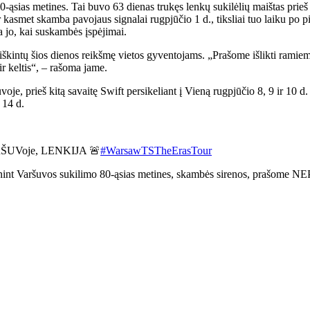
-ąsias metines. Tai buvo 63 dienas trukęs lenkų sukilėlių maištas prieš
ir kasmet skamba pavojaus signalai rugpjūčio 1 d., tiksliai tuo laiku po p
 jo, kai suskambės įspėjimai.
iškintų šios dienos reikšmę vietos gyventojams. „Prašome išlikti ramie
ir keltis“, – rašoma jame.
oje, prieš kitą savaitę Swift persikeliant į Vieną rugpjūčio 8, 9 ir 10 d.
 14 d.
UVoje, LENKIJA 🚨
#WarsawTSTheErasTour
minint Varšuvos sukilimo 80-ąsias metines, skambės sirenos, prašome 