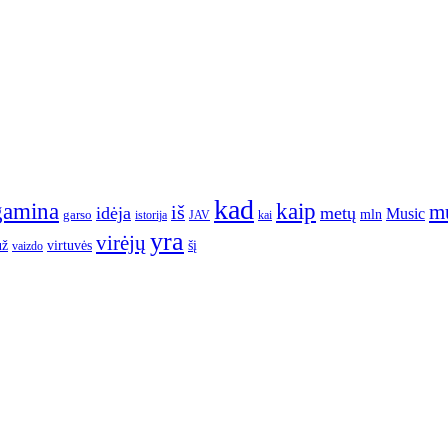
kad
gamina
kaip
m
iš
idėja
metų
Music
garso
mln
JAV
kai
istorija
yra
virėjų
už
virtuvės
šį
vaizdo