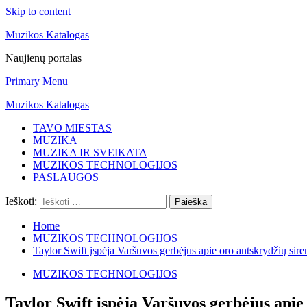
Skip to content
Muzikos Katalogas
Naujienų portalas
Primary Menu
Muzikos Katalogas
TAVO MIESTAS
MUZIKA
MUZIKA IR SVEIKATA
MUZIKOS TECHNOLOGIJOS
PASLAUGOS
Ieškoti:
Home
MUZIKOS TECHNOLOGIJOS
Taylor Swift įspėja Varšuvos gerbėjus apie oro antskrydžių sire
MUZIKOS TECHNOLOGIJOS
Taylor Swift įspėja Varšuvos gerbėjus apie