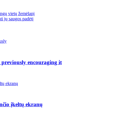
ingų vietų žemėlapį
ti jų saugos padėtį
 previously encouraging it
nčio įkeltų ekranų