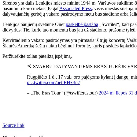
Sirenos yra dalis Lenkijos miesto minint 1944 m. Varšuvos sukilimo 80
pasaulinio karo metais. Pagal
Associated Press
, visas miestas sustoja 
dalyvaujančių gerbėjų vakaro pasirodymo metu bus stadione arba šalia
Lenkijos naujienų svetainė Onet
paskelbė pastabą
„Swifites“, kad paa
didvyrius. Tie, kurie tuo momentu bus jau už stadiono, prašome tylėti 
Ketvirtadienio vakaro pasirodymas yra pirmasis iš trijų koncertų Varšuv
Šiaurės Ameriką šešių naktų bėgimui Toronte, kuris prasidės lapkričio
Peržiūrėkite toliau pateiktą įspėjimą.
🚨 SVARBU DALYVANTIEMS ERAS TURĖJE VARŠ
Rugpjūčio 1 d., 17 val., oro pajėgoms kylant į dangų, 
pic.twitter.com/oettEHx3u7
– „The Eras Tour“ (@tswifterastour)
2024 m. liepos 31 d
Source link