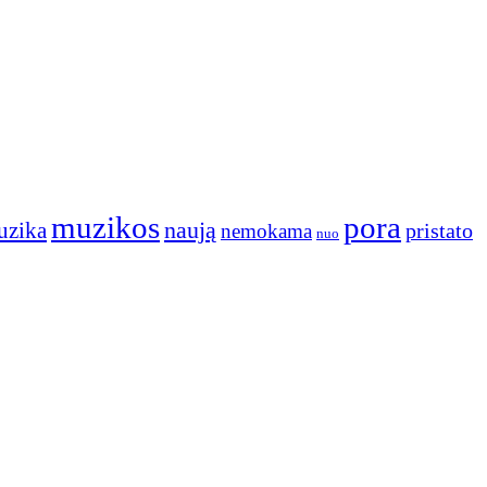
muzikos
pora
naują
uzika
pristato
nemokama
nuo