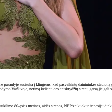
e pasaulyje susisuka į kliņģerus, kad pasveikintų dainininkės stadioną g
ymo Varšuvoje, nerimą keliantį oro antskrydžių sirenų garsą jie gali su
sukilimo 80-ąsias metines, aidės sirenos, NEPAnikuokite ir nesijaudinki