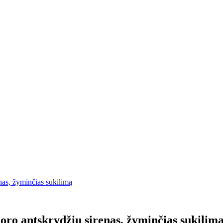
nas, žyminčias sukilimą
 oro antskrydžių sirenas, žyminčias sukilim