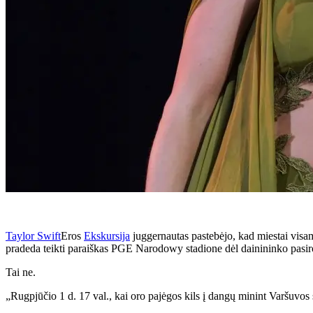
Taylor Swift
Eros
Ekskursija
juggernautas pastebėjo, kad miestai visam
pradeda teikti paraiškas PGE Narodowy stadione dėl dainininko pasirod
Tai ne.
„Rugpjūčio 1 d. 17 val., kai oro pajėgos kils į dangų minint Varšuvos 