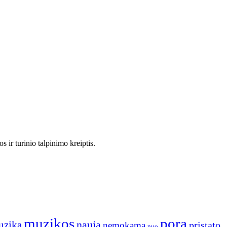
 ir turinio talpinimo kreiptis.
muzikos
pora
naują
uzika
pristato
nemokama
nuo