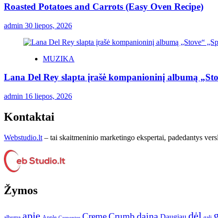
Roasted Potatoes and Carrots (Easy Oven Recipe)
admin
30 liepos, 2026
MUZIKA
Lana Del Rey slapta įrašė kompanioninį albumą „St
admin
16 liepos, 2026
Kontaktai
Webstudio.lt
– tai skaitmeninio marketingo ekspertai, padedantys versla
Žymos
apie
dėl
dainą
Creme
Crumb
Daugiau
albumą
gali
Apple
Carpenter