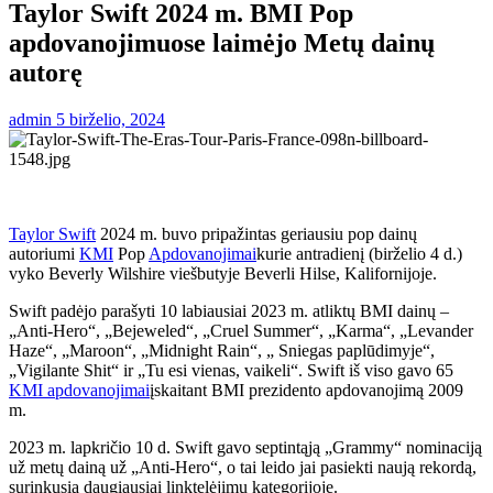
Taylor Swift 2024 m. BMI Pop
apdovanojimuose laimėjo Metų dainų
autorę
admin
5 birželio, 2024
Taylor Swift
2024 m. buvo pripažintas geriausiu pop dainų
autoriumi
KMI
Pop
Apdovanojimai
kurie antradienį (birželio 4 d.)
vyko Beverly Wilshire viešbutyje Beverli Hilse, Kalifornijoje.
Swift padėjo parašyti 10 labiausiai 2023 m. atliktų BMI dainų –
„Anti-Hero“, „Bejeweled“, „Cruel Summer“, „Karma“, „Levander
Haze“, „Maroon“, „Midnight Rain“, „ Sniegas paplūdimyje“,
„Vigilante Shit“ ir „Tu esi vienas, vaikeli“. Swift iš viso gavo 65
KMI apdovanojimai
įskaitant BMI prezidento apdovanojimą 2009
m.
2023 m. lapkričio 10 d. Swift gavo septintąją „Grammy“ nominaciją
už metų dainą už „Anti-Hero“, o tai leido jai pasiekti naują rekordą,
surinkusią daugiausiai linktelėjimų kategorijoje.