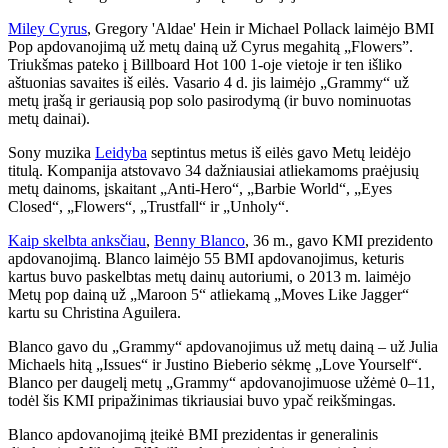
Miley Cyrus
, Gregory 'Aldae' Hein ir Michael Pollack laimėjo BMI
Pop apdovanojimą už metų dainą už Cyrus megahitą „Flowers”.
Triukšmas pateko į Billboard Hot 100 1-oje vietoje ir ten išliko
aštuonias savaites iš eilės. Vasario 4 d. jis laimėjo „Grammy“ už
metų įrašą ir geriausią pop solo pasirodymą (ir buvo nominuotas
metų dainai).
Sony muzika
Leidyba
septintus metus iš eilės gavo Metų leidėjo
titulą. Kompanija atstovavo 34 dažniausiai atliekamoms praėjusių
metų dainoms, įskaitant „Anti-Hero“, „Barbie World“, „Eyes
Closed“, „Flowers“, „Trustfall“ ir „Unholy“.
Kaip skelbta anksčiau
,
Benny Blanco
, 36 m., gavo KMI prezidento
apdovanojimą. Blanco laimėjo 55 BMI apdovanojimus, keturis
kartus buvo paskelbtas metų dainų autoriumi, o 2013 m. laimėjo
Metų pop dainą už „Maroon 5“ atliekamą „Moves Like Jagger“
kartu su Christina Aguilera.
Blanco gavo du „Grammy“ apdovanojimus už metų dainą – už Julia
Michaels hitą „Issues“ ir Justino Bieberio sėkmę „Love Yourself“.
Blanco per daugelį metų „Grammy“ apdovanojimuose užėmė 0–11,
todėl šis KMI pripažinimas tikriausiai buvo ypač reikšmingas.
Blanco apdovanojimą įteikė BMI prezidentas ir generalinis