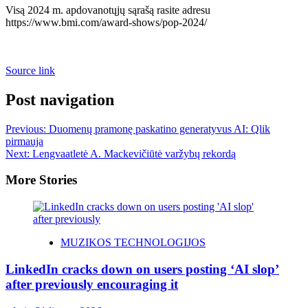
Visą 2024 m. apdovanotųjų sąrašą rasite adresu
https://www.bmi.com/award-shows/pop-2024/
Source link
Post navigation
Previous:
Duomenų pramonę paskatino generatyvus AI: Qlik
pirmauja
Next:
Lengvaatletė A. Mackevičiūtė varžybų rekordą
More Stories
MUZIKOS TECHNOLOGIJOS
LinkedIn cracks down on users posting ‘AI slop’
after previously encouraging it