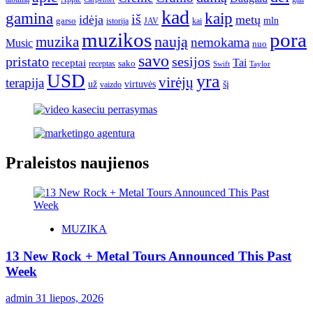
kad
gamina
kaip
iš
idėja
metų
garso
mln
JAV
kai
istorija
muzikos
pora
naują
muzika
nemokama
Music
nuo
savo
pristato
sesijos
Tai
receptai
sako
receptas
Swift
Taylor
USD
yra
virėjų
terapija
už
virtuvės
šį
vaizdo
Praleistos naujienos
MUZIKA
13 New Rock + Metal Tours Announced This Past
Week
admin
31 liepos, 2026