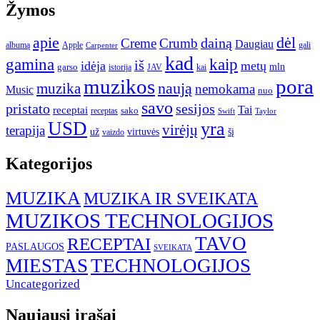
Žymos
apie
dėl
dainą
Creme
Crumb
Daugiau
albumą
gali
Apple
Carpenter
kad
gamina
kaip
iš
idėja
metų
garso
mln
JAV
kai
istorija
muzikos
pora
naują
muzika
nemokama
Music
nuo
savo
pristato
sesijos
Tai
receptai
sako
receptas
Swift
Taylor
USD
yra
virėjų
terapija
už
virtuvės
šį
vaizdo
Kategorijos
MUZIKA
MUZIKA IR SVEIKATA
MUZIKOS TECHNOLOGIJOS
TAVO
RECEPTAI
PASLAUGOS
SVEIKATA
MIESTAS
TECHNOLOGIJOS
Uncategorized
Naujausi įrašai