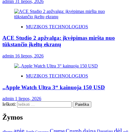
admin
31 liepos, 2026
MUZIKOS TECHNOLOGIJOS
ACE Studio 2 apžvalga: įkvėpimas miršta nuo
tūkstančio įkeltų ekranų
admin
16 liepos, 2026
MUZIKOS TECHNOLOGIJOS
„Apple Watch Ultra 3“ kainuoja 150 USD
admin
1 liepos, 2026
Ieškoti:
Žymos
apie
dėl
dainą
Creme
Crumb
Daugiau
albumą
gali
Apple
Carpenter