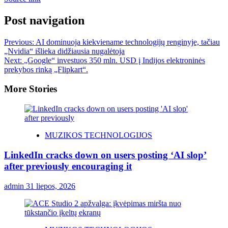
Post navigation
Previous:
AI dominuoja kiekviename technologijų renginyje, tačiau
„Nvidia“ išlieka didžiausia nugalėtoja
Next:
„Google“ investuos 350 mln. USD į Indijos elektroninės
prekybos rinką „Flipkart“.
More Stories
MUZIKOS TECHNOLOGIJOS
LinkedIn cracks down on users posting ‘AI slop’
after previously encouraging it
admin
31 liepos, 2026