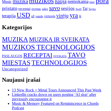
muzikos
pora
naują
muzika
nemokama
Music
nuo
savo
pristato
sesijos
Tai
receptai
sako
receptas
Swift
Taylor
USD
yra
virėjų
terapija
už
virtuvės
šį
vaizdo
Kategorijos
MUZIKA
MUZIKA IR SVEIKATA
MUZIKOS TECHNOLOGIJOS
TAVO
RECEPTAI
PASLAUGOS
SVEIKATA
MIESTAS
TECHNOLOGIJOS
Uncategorized
Naujausi įrašai
13 New Rock + Metal Tours Announced This Past Week
LinkedIn cracks down on users posting ‘AI slop’ after
previously encouraging it
Music & Memory Featured on Reminiscence in Chords
Podcast