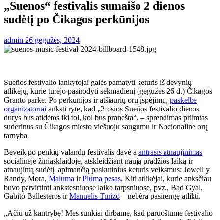
„Suenos“ festivalis sumaišo 2 dienos
sudėtį po Čikagos perkūnijos
admin
26 gegužės, 2024
Sueños festivalio lankytojai galės pamatyti keturis iš devynių
atlikėjų, kurie turėjo pasirodyti sekmadienį (gegužės 26 d.) Čikagos
Granto parke. Po perkūnijos ir atšiaurių orų įspėjimų,
paskelbė
organizatoriai
anksti ryte, kad „2-osios Sueños festivalio dienos
durys bus atidėtos iki tol, kol bus pranešta“, – sprendimas priimtas
suderinus su Čikagos miesto viešuoju saugumu ir Nacionaline orų
tarnyba.
Beveik po penkių valandų festivalis davė a
antrasis atnaujinimas
socialinėje žiniasklaidoje, atskleidžiant naują pradžios laiką ir
atnaujintą sudėtį, apimančią paskutinius keturis veiksmus: Jowell y
Randy, Mora,
Maluma
ir
Pluma pesas
. Kiti atlikėjai, kurie anksčiau
buvo patvirtinti ankstesniuose laiko tarpsniuose, pvz., Bad Gyal,
Gabito Ballesteros ir
Manuelis Turizo
– nebėra pasirengę atlikti.
„Ačiū už kantrybę! Mes sunkiai dirbame, kad paruoštume festivalio