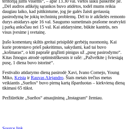
teritoriją jums visiems“, – apie 13.30 val. vietos laiku paskelbė jie.
„Dėl audros atlikėjų sąrankos buvo atidėtos, todėl mums reikia
daugiau laiko, kad įsitikintume, jog jie galės žaisti geriausią
pasirodymą be jokių techninių problemų. Dėl to ir aikštelės remonto
durys atsidarys apie 16 val. Saugumo sumetimais prašome neatvykti
į parką anksčiau nei 15 val. Kai atidarysime, būkite kantrūs, nes
visus įvesime į svetainę.
Įrašo komentarų skiltis greitai prisipildė gerbėjų nuomonių. Kai
kurie protestavo prieš pakeitimus, sakydami, kad tai buvo
„košmaras“, o kiti paprašė grąžinti pinigus už „pusę pasirodymo“.
Kitas žmogus atrodė optimistiškesnis ir rašė: „Pažvelkite į šviesiąją
pusę, 1 diena buvo istorinė“.
Festivalio atidarymo dieną pasirodė Xavi, Ivano Cornejo, Young
Miko,
Keista
ir
Rauvas Alejandro
. Šiais metais trečius metus
veikiantis „Sueños“ buvo pirmą kartą išparduotas – kiekvieną dieną
tikimasi 65 tūkst.
Peržiūrėkite „Sueños“ atnaujinimą „Instagram“ žemiau.
Source link