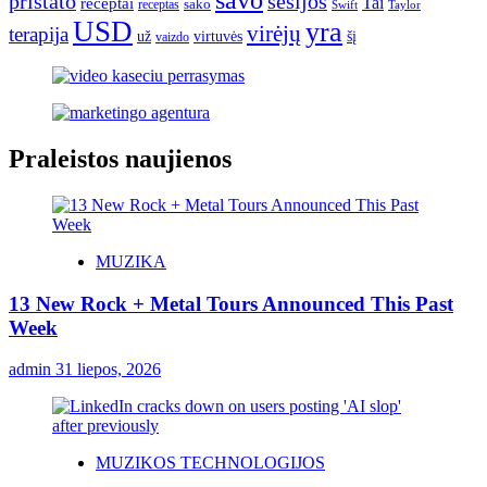
savo
pristato
sesijos
Tai
receptai
sako
receptas
Swift
Taylor
USD
yra
virėjų
terapija
už
virtuvės
šį
vaizdo
Praleistos naujienos
MUZIKA
13 New Rock + Metal Tours Announced This Past
Week
admin
31 liepos, 2026
MUZIKOS TECHNOLOGIJOS