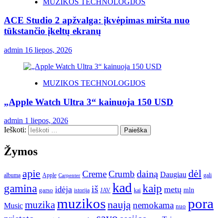
MUZIKOS TECHNOLOGIJOS
ACE Studio 2 apžvalga: įkvėpimas miršta nuo
tūkstančio įkeltų ekranų
admin
16 liepos, 2026
MUZIKOS TECHNOLOGIJOS
„Apple Watch Ultra 3“ kainuoja 150 USD
admin
1 liepos, 2026
Ieškoti:
Žymos
apie
dėl
dainą
Creme
Crumb
Daugiau
albumą
gali
Apple
Carpenter
kad
gamina
kaip
iš
idėja
metų
garso
mln
JAV
kai
istorija
muzikos
pora
naują
muzika
nemokama
Music
nuo