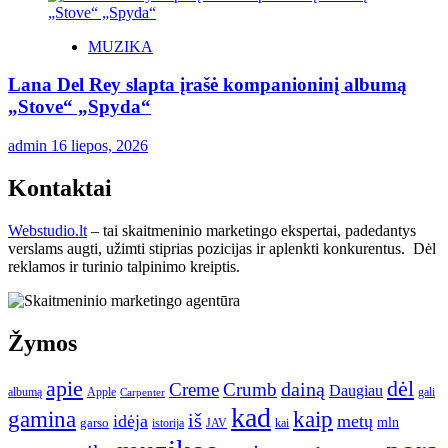
MUZIKA
Lana Del Rey slapta įrašė kompanioninį albumą
„Stove“ „Spyda“
admin
16 liepos, 2026
Kontaktai
Webstudio.lt
– tai skaitmeninio marketingo ekspertai, padedantys
verslams augti, užimti stiprias pozicijas ir aplenkti konkurentus. Dėl
reklamos ir turinio talpinimo kreiptis.
Žymos
apie
dėl
dainą
Creme
Crumb
Daugiau
albumą
gali
Apple
Carpenter
kad
gamina
kaip
iš
idėja
metų
garso
mln
JAV
kai
istorija