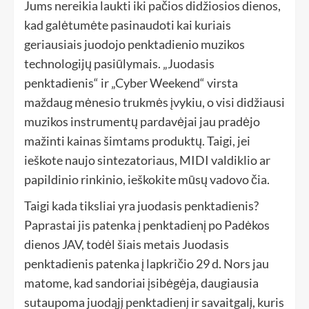
Jums nereikia laukti iki pačios didžiosios dienos,
kad galėtumėte pasinaudoti kai kuriais
geriausiais juodojo penktadienio muzikos
technologijų pasiūlymais. „Juodasis
penktadienis“ ir „Cyber ​​Weekend“ virsta
maždaug mėnesio trukmės įvykiu, o visi didžiausi
muzikos instrumentų pardavėjai jau pradėjo
mažinti kainas šimtams produktų. Taigi, jei
ieškote naujo sintezatoriaus, MIDI valdiklio ar
papildinio rinkinio, ieškokite mūsų vadovo čia.
Taigi kada tiksliai yra juodasis penktadienis?
Paprastai jis patenka į penktadienį po Padėkos
dienos JAV, todėl šiais metais Juodasis
penktadienis patenka į lapkričio 29 d. Nors jau
matome, kad sandoriai įsibėgėja, daugiausia
sutaupoma juodąjį penktadienį ir savaitgalį, kuris