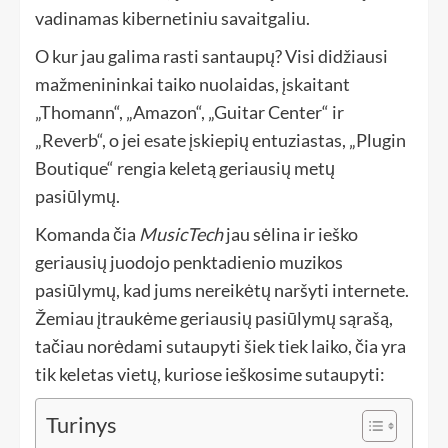
vadinamas kibernetiniu savaitgaliu.
O kur jau galima rasti santaupų? Visi didžiausi
mažmenininkai taiko nuolaidas, įskaitant
„Thomann“, „Amazon“, „Guitar Center“ ir
„Reverb“, o jei esate įskiepių entuziastas, „Plugin
Boutique“ rengia keletą geriausių metų
pasiūlymų.
Komanda čia
MusicTech
jau sėlina ir ieško
geriausių juodojo penktadienio muzikos
pasiūlymų, kad jums nereikėtų naršyti internete.
Žemiau įtraukėme geriausių pasiūlymų sąrašą,
tačiau norėdami sutaupyti šiek tiek laiko, čia yra
tik keletas vietų, kuriose ieškosime sutaupyti:
Turinys