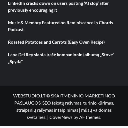
LinkedIn cracks down on users posting ‘AI slop’ after
previously encouraging it
Music & Memory Featured on Reminiscence in Chords
Podcast
Roasted Potatoes and Carrots (Easy Oven Recipe)
Lana Del Rey slapta įrašė kompanioninį albumą „Stove“
„Spyda“
WEBSTUDIO.LT © SKAITMENINIO MARKETINGO
PASLAUGOS. SEO tekstų rašymas, turinio kūrimas,
straipsnių rašymas ir talpinimas į mūsų valdomas
svetaines.
|
CoverNews
by AF themes.