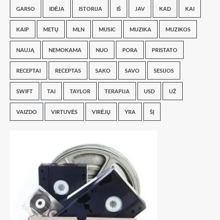
GARSO
IDĖJA
ISTORIJA
IŠ
JAV
KAD
KAI
KAIP
METŲ
MLN
MUSIC
MUZIKA
MUZIKOS
NAUJĄ
NEMOKAMA
NUO
PORA
PRISTATO
RECEPTAI
RECEPTAS
SAKO
SAVO
SESIJOS
SWIFT
TAI
TAYLOR
TERAPIJA
USD
UŽ
VAIZDO
VIRTUVĖS
VIRĖJŲ
YRA
ŠĮ