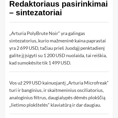
Redaktoriaus pasirinkimai
– sintezatoriai
„Arturia PolyBrute Noir“ yra galingas
sintezatorius, kurio mažmeninė kaina paprastai
yra 2 699 USD, tačiau prieš Juodąjį penktadienį
galite jį įsigyti su 1 200 USD nuolaida, tai reiškia,
kad sumokėsite tik 1 499 USD.
Vos už 299 USD kainuojantį „Arturia Microfreak“
turi ir banginius, ir skaitmeninius osciliatorius,
analoginius filtrus, daugialypės dėmės plokščią
„lietimo plokštelės“ klaviatūrą ir dar daugiau.