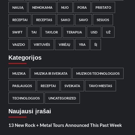
NAUJĄ
NEMOKAMA
NUO
PORA
PRISTATO
RECEPTAI
RECEPTAS
SAKO
SAVO
SESIJOS
SWIFT
TAI
TAYLOR
TERAPIJA
USD
UŽ
VAIZDO
VIRTUVĖS
VIRĖJŲ
YRA
ŠĮ
Kategorijos
MUZIKA
MUZIKA IR SVEIKATA
MUZIKOS TECHNOLOGIJOS
PASLAUGOS
RECEPTAI
SVEIKATA
TAVO MIESTAS
TECHNOLOGIJOS
UNCATEGORIZED
Naujausi įrašai
13 New Rock + Metal Tours Announced This Past Week