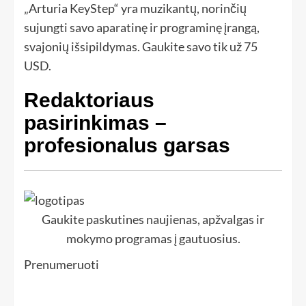
„Arturia KeyStep“ yra muzikantų, norinčių
sujungti savo aparatinę ir programinę įrangą,
svajonių išsipildymas. Gaukite savo tik už 75
USD.
Redaktoriaus
pasirinkimas –
profesionalus garsas
Gaukite paskutines naujienas, apžvalgas ir
mokymo programas į gautuosius.
Prenumeruoti