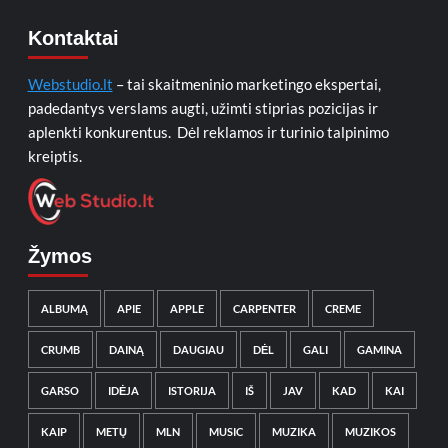
Kontaktai
Webstudio.lt
– tai skaitmeninio marketingo ekspertai,
padedantys verslams augti, užimti stiprias pozicijas ir
aplenkti konkurentus. Dėl reklamos ir turinio talpinimo
kreiptis.
Žymos
ALBUMĄ
APIE
APPLE
CARPENTER
CREME
CRUMB
DAINĄ
DAUGIAU
DĖL
GALI
GAMINA
GARSO
IDĖJA
ISTORIJA
IŠ
JAV
KAD
KAI
KAIP
METŲ
MLN
MUSIC
MUZIKA
MUZIKOS