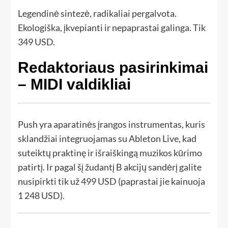
Legendinė sintezė, radikaliai pergalvota.
Ekologiška, įkvepianti ir nepaprastai galinga. Tik
349 USD.
Redaktoriaus pasirinkimai
– MIDI valdikliai
Push yra aparatinės įrangos instrumentas, kuris
sklandžiai integruojamas su Ableton Live, kad
suteiktų praktinę ir išraiškingą muzikos kūrimo
patirtį. Ir pagal šį žudantį B akcijų sandėrį galite
nusipirkti tik už 499 USD (paprastai jie kainuoja
1 248 USD).