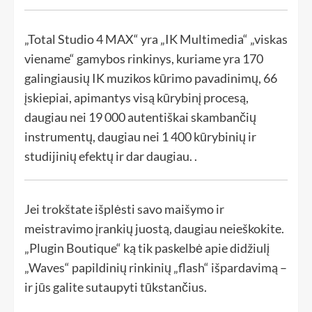
„Total Studio 4 MAX“ yra „IK Multimedia“ „viskas
viename“ gamybos rinkinys, kuriame yra 170
galingiausių IK muzikos kūrimo pavadinimų, 66
įskiepiai, apimantys visą kūrybinį procesą,
daugiau nei 19 000 autentiškai skambančių
instrumentų, daugiau nei 1 400 kūrybinių ir
studijinių efektų ir dar daugiau. .
Jei trokštate išplėsti savo maišymo ir
meistravimo įrankių juostą, daugiau neieškokite.
„Plugin Boutique“ ką tik paskelbė apie didžiulį
„Waves“ papildinių rinkinių „flash“ išpardavimą –
ir jūs galite sutaupyti tūkstančius.