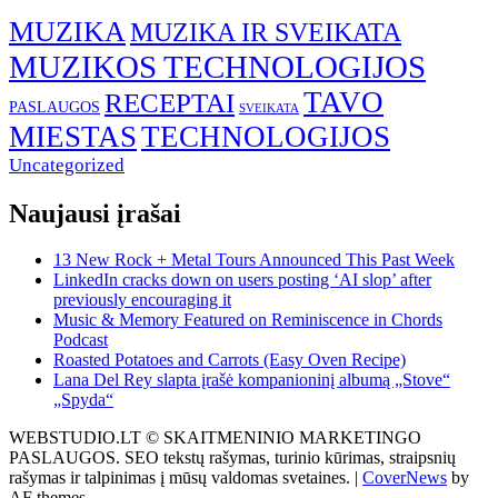
MUZIKA
MUZIKA IR SVEIKATA
MUZIKOS TECHNOLOGIJOS
TAVO
RECEPTAI
PASLAUGOS
SVEIKATA
MIESTAS
TECHNOLOGIJOS
Uncategorized
Naujausi įrašai
13 New Rock + Metal Tours Announced This Past Week
LinkedIn cracks down on users posting ‘AI slop’ after
previously encouraging it
Music & Memory Featured on Reminiscence in Chords
Podcast
Roasted Potatoes and Carrots (Easy Oven Recipe)
Lana Del Rey slapta įrašė kompanioninį albumą „Stove“
„Spyda“
WEBSTUDIO.LT © SKAITMENINIO MARKETINGO
PASLAUGOS. SEO tekstų rašymas, turinio kūrimas, straipsnių
rašymas ir talpinimas į mūsų valdomas svetaines.
|
CoverNews
by
AF themes.