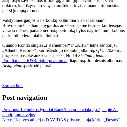
atsiprašyti savo šeimos ir draugų, artimųjų ir, svarbiausia, savo
dukterų, kad išgyveno visą mano šeimą ir visus mano artimuosius
per šį įtemptą momentą.
Valstybinės gaujos ir narkotikų kaltinimai vis dar laukiami
Bowmanui Chatham apygardos aukštesniajame teisme, kur teisėjas
vasario mėnesį padarė neribotą pertrauką bylos nagrinėjimui, kol bus
paskelbti federaliniai kaltinimai.
Quando Rondo singlai „I Remember“ ir „ABG“ lėmė sandorį su
„Atlantic Records“, kuri išleido jo debiutinį albumą,
QPac
2020 m.;
projektas pasiekė aukščiausią tašką Nr. 14
Skelbimų lenta
's
Populiariausi R&B/hiphopo albumai
diagramą. Jo tolesnis albumas,
Atsigavimas
pasirodė pernai.
Source link
Post navigation
Previous:
Technikos lyderiai išaukština potencialą, įspėja apie AI
naudojimo atvejus
Next:
Lietuvos atlikėjas DAVIDAS pristato naują kūrinį „Dėsnis“