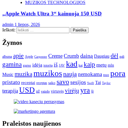
MUZIKOS TECHNOLOGIJOS
„Apple Watch Ultra 3“ kainuoja 150 USD
admin
1 liepos, 2026
Ieškoti:
Žymos
apie
dėl
dainą
Creme
Crumb
Daugiau
albumą
gali
Apple
Carpenter
kad
gamina
kaip
iš
idėja
metų
garso
mln
JAV
kai
istorija
muzikos
pora
naują
muzika
nemokama
Music
nuo
savo
pristato
sesijos
Tai
receptai
sako
receptas
Swift
Taylor
USD
yra
virėjų
terapija
už
virtuvės
šį
vaizdo
Praleistos naujienos