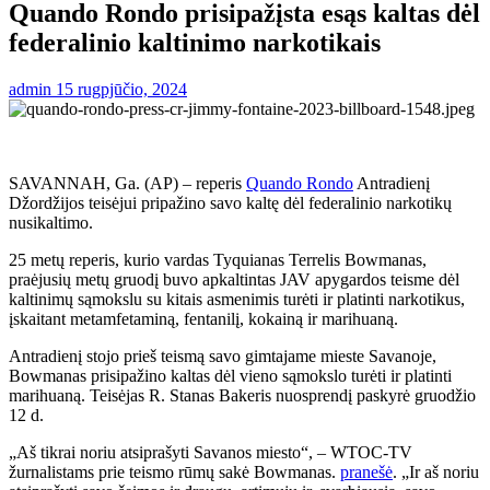
Quando Rondo prisipažįsta esąs kaltas dėl
federalinio kaltinimo narkotikais
admin
15 rugpjūčio, 2024
SAVANNAH, Ga. (AP) – reperis
Quando Rondo
Antradienį
Džordžijos teisėjui pripažino savo kaltę dėl federalinio narkotikų
nusikaltimo.
25 metų reperis, kurio vardas Tyquianas Terrelis Bowmanas,
praėjusių metų gruodį buvo apkaltintas JAV apygardos teisme dėl
kaltinimų sąmokslu su kitais asmenimis turėti ir platinti narkotikus,
įskaitant metamfetaminą, fentanilį, kokainą ir marihuaną.
Antradienį stojo prieš teismą savo gimtajame mieste Savanoje,
Bowmanas prisipažino kaltas dėl vieno sąmokslo turėti ir platinti
marihuaną. Teisėjas R. Stanas Bakeris nuosprendį paskyrė gruodžio
12 d.
„Aš tikrai noriu atsiprašyti Savanos miesto“, – WTOC-TV
žurnalistams prie teismo rūmų sakė Bowmanas.
pranešė
. „Ir aš noriu