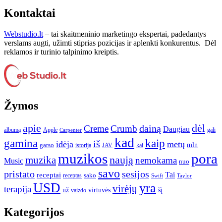
Kontaktai
Webstudio.lt
– tai skaitmeninio marketingo ekspertai, padedantys
verslams augti, užimti stiprias pozicijas ir aplenkti konkurentus. Dėl
reklamos ir turinio talpinimo kreiptis.
Žymos
apie
dėl
dainą
Creme
Crumb
Daugiau
albumą
gali
Apple
Carpenter
kad
gamina
kaip
iš
idėja
metų
garso
mln
JAV
kai
istorija
muzikos
pora
naują
muzika
nemokama
Music
nuo
savo
pristato
sesijos
Tai
receptai
sako
receptas
Swift
Taylor
USD
yra
virėjų
terapija
už
virtuvės
šį
vaizdo
Kategorijos