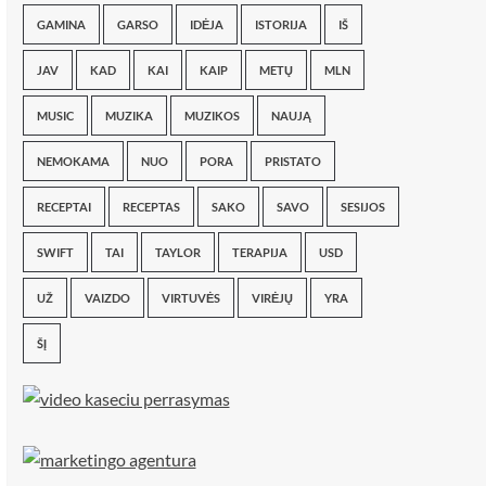
GAMINA
GARSO
IDĖJA
ISTORIJA
IŠ
JAV
KAD
KAI
KAIP
METŲ
MLN
MUSIC
MUZIKA
MUZIKOS
NAUJĄ
NEMOKAMA
NUO
PORA
PRISTATO
RECEPTAI
RECEPTAS
SAKO
SAVO
SESIJOS
SWIFT
TAI
TAYLOR
TERAPIJA
USD
UŽ
VAIZDO
VIRTUVĖS
VIRĖJŲ
YRA
ŠĮ