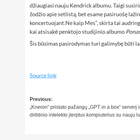
džiaugiasi nauju Kendrick albumu. Taigi susirin
žodžio apie setlistą, bet esame pasiruošę laži
koncertuojant.
Ne kaip Mes
“, skirta tai audri
kai atsisakė penktojo studijinio albumo
Ponas 
Šis būsimas pasirodymas turi galimybę būti la
Source link
Previous:
„Kneron“ pristato pažangų „GPT in a box“ serverį i
dirbtinio intelekto įterptus kompiuterius su nauju l