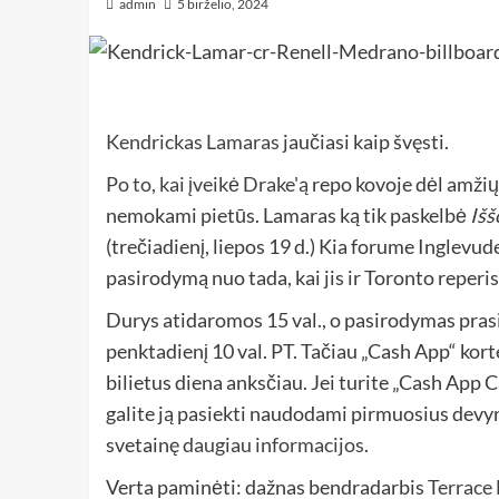
admin
5 birželio, 2024
Kendrickas Lamaras
jaučiasi kaip švęsti.
Po to, kai įveikė Drake'ą
repo kovoje dėl amžių
nemokami pietūs. Lamaras ką tik paskelbė
Išš
(trečiadienį, liepos 19 d.) Kia forume Inglevu
pasirodymą nuo tada, kai jis ir Toronto reperis
Durys atidaromos 15 val., o pasirodymas prasid
penktadienį 10 val. PT. Tačiau „Cash App“ korte
bilietus diena anksčiau. Jei turite „Cash App Ca
galite ją pasiekti naudodami pirmuosius devyn
svetainę
daugiau informacijos
.
Verta paminėti: dažnas bendradarbis
Terrace 