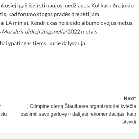
kusieji gali išgirsti naujos medžiagos. Kol kas nėra jokio
ntis, kad forumo stogas pradės drebėti jam
ngai LA miniai. Kendrickas neišleido albumo dvejus metus,
Morale ir didieji žingsneliai
2022 metais.
bai ypatingas tiems, kurie dalyvauja.
Next:
r
Į Olimpinę dieną Šiauliuose organizatoriai kviečia
ustu
pasiimti savo gertuvę ir dalijasi rekomendacijas, kaip
atvykti