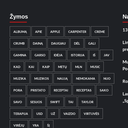
Žymos
Na
13
ALBUMĄ
APIE
APPLE
CARPENTER
CREME
Li
CRUMB
DAINĄ
DAUGIAU
DĖL
GALI
pr
GAMINA
GARSO
IDĖJA
ISTORIJA
IŠ
JAV
Mu
KAD
KAI
KAIP
METŲ
MLN
MUSIC
Po
MUZIKA
MUZIKOS
NAUJĄ
NEMOKAMA
NUO
Ro
PORA
PRISTATO
RECEPTAI
RECEPTAS
SAKO
La
„S
SAVO
SESIJOS
SWIFT
TAI
TAYLOR
TERAPIJA
USD
UŽ
VAIZDO
VIRTUVĖS
VIRĖJŲ
YRA
ŠĮ