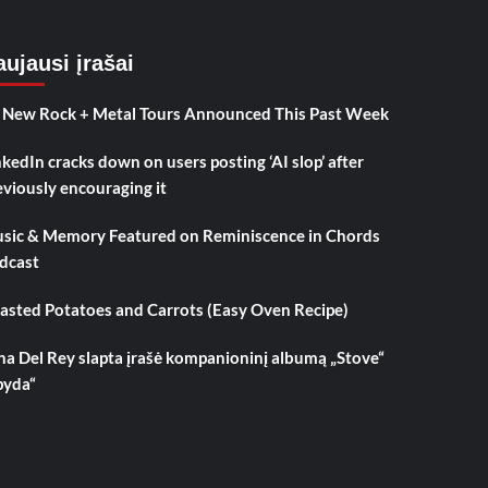
ujausi įrašai
 New Rock + Metal Tours Announced This Past Week
nkedIn cracks down on users posting ‘AI slop’ after
eviously encouraging it
sic & Memory Featured on Reminiscence in Chords
dcast
asted Potatoes and Carrots (Easy Oven Recipe)
na Del Rey slapta įrašė kompanioninį albumą „Stove“
pyda“