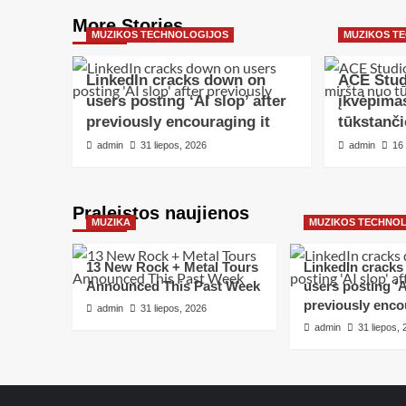
More Stories
MUZIKOS TECHNOLOGIJOS
MUZIKOS T
LinkedIn cracks down on
ACE Stud
users posting ‘AI slop’ after
įkvėpima
previously encouraging it
tūkstanči
admin
31 liepos, 2026
admin
16
Praleistos naujienos
MUZIKA
MUZIKOS TECHNO
13 New Rock + Metal Tours
LinkedIn crack
Announced This Past Week
users posting ‘AI
previously enco
admin
31 liepos, 2026
admin
31 liepos,