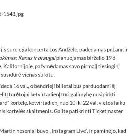
 jis surengia koncertą Los Andžele, padedamas pgLang ir
okimas: Kenas ir draugai
planuojamas birželio 19 d.
de, Kalifornijoje, pažymėdamas savo pirmąjį tiesioginį
 susidūrė vienas su kitu.
eda 16 val., o bendrieji bilietai bus parduodami šį
lių turėtojai ketvirtadienį turi galimybę nusipirkti
rd“ kortelę, ketvirtadienį nuo 10 iki 22 val. vietos laiku
is kortelės skaitmenis. Galite patikrinti Ticketmaster
Martin neseniai buvo „Instagram Live“.
ir paminėjo, kad