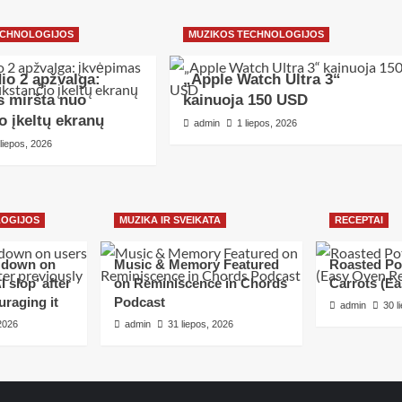
ECHNOLOGIJOS
MUZIKOS TECHNOLOGIJOS
io 2 apžvalga:
„Apple Watch Ultra 3“
s miršta nuo
kainuoja 150 USD
o įkeltų ekranų
admin
1 liepos, 2026
 liepos, 2026
LOGIJOS
MUZIKA IR SVEIKATA
RECEPTAI
s down on
Music & Memory Featured
Roasted Po
 slop’ after
on Reminiscence in Chords
Carrots (E
uraging it
Podcast
admin
30 l
 2026
admin
31 liepos, 2026