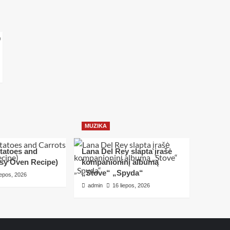
MUZIKA
tatoes and
Lana Del Rey slapta įrašė
asy Oven Recipe)
kompanioninį albumą
„Stove“ „Spyda“
iepos, 2026
admin
16 liepos, 2026