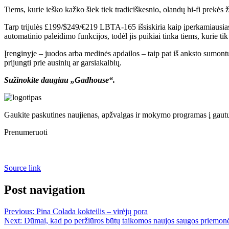
Tiems, kurie ieško kažko šiek tiek tradiciškesnio, olandų hi-fi prek
Tarp trijulės £199/$249/€219 LBTA-165 išsiskiria kaip įperkamiausias pa
automatinio paleidimo funkcijos, todėl jis puikiai tinka tiems, kurie tik
Įrenginyje – juodos arba medinės apdailos – taip pat iš anksto sumon
prijungti prie ausinių ar garsiakalbių.
Sužinokite daugiau „Gadhouse“.
Gaukite paskutines naujienas, apžvalgas ir mokymo programas į gautu
Prenumeruoti
Source link
Post navigation
Previous:
Pina Colada kokteilis – virėjų pora
Next:
Dūmai, kad po peržiūros būtų taikomos naujos saugos priemon