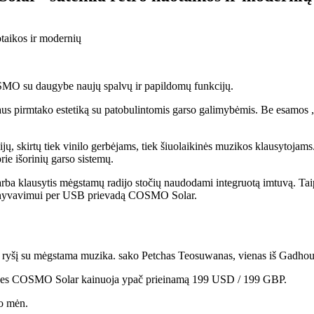
SMO su daugybe naujų spalvų ir papildomų funkcijų.
s pirmtako estetiką su patobulintomis garso galimybėmis. Be esamos „Luc
, skirtų tiek vinilo gerbėjams, tiek šiuolaikinės muzikos klausytojams.
rie išorinių garso sistemų.
 arba klausytis mėgstamų radijo stočių naudodami integruotą imtuvą. Taip
m archyvavimui per USB prievadą COSMO Solar.
 ryšį su mėgstama muzika. sako Petchas Teosuwanas, vienas iš Gadhous
ijų, nes COSMO Solar kainuoja ypač prieinamą 199 USD / 199 GBP.
io mėn.