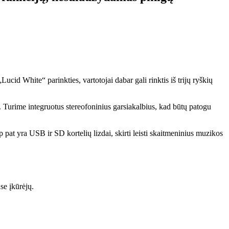
id White“ parinkties, vartotojai dabar gali rinktis iš trijų ryškių
 Turime integruotus stereofoninius garsiakalbius, kad būtų patogu
 pat yra USB ir SD kortelių lizdai, skirti leisti skaitmeninius muzikos
e įkūrėjų.