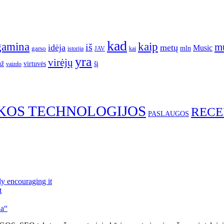
kad
gamina
kaip
m
iš
idėja
metų
Music
garso
mln
JAV
kai
istorija
yra
virėjų
už
virtuvės
šį
vaizdo
KOS TECHNOLOGIJOS
RECE
PASLAUGOS
ly encouraging it
t
da“