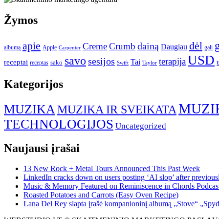
Žymos
apie
dėl
dainą
Creme
Crumb
Daugiau
albumą
gali
Apple
Carpenter
USD
savo
sesijos
terapija
Tai
receptai
sako
receptas
Swift
Taylor
Kategorijos
MUZI
MUZIKA
MUZIKA IR SVEIKATA
TECHNOLOGIJOS
Uncategorized
Naujausi įrašai
13 New Rock + Metal Tours Announced This Past Week
LinkedIn cracks down on users posting ‘AI slop’ after previous
Music & Memory Featured on Reminiscence in Chords Podcas
Roasted Potatoes and Carrots (Easy Oven Recipe)
Lana Del Rey slapta įrašė kompanioninį albumą „Stove“ „Spy