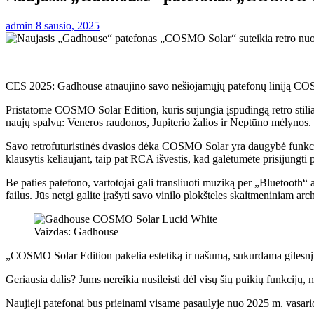
admin
8 sausio, 2025
CES 2025: Gadhouse atnaujino savo nešiojamųjų patefonų liniją CO
Pristatome COSMO Solar Edition, kuris sujungia įspūdingą retro stiliau
naujų spalvų: Veneros raudonos, Jupiterio žalios ir Neptūno mėlynos.
Savo retrofuturistinės dvasios dėka COSMO Solar yra daugybė funkcijų
klausytis keliaujant, taip pat RCA išvestis, kad galėtumėte prisijungti p
Be paties patefono, vartotojai gali transliuoti muziką per „Bluetooth“
failus. Jūs netgi galite įrašyti savo vinilo plokšteles skaitmeninia
Vaizdas: Gadhouse
„COSMO Solar Edition pakelia estetiką ir našumą, sukurdama gilesnį
Geriausia dalis? Jums nereikia nusileisti dėl visų šių puikių funkc
Naujieji patefonai bus prieinami visame pasaulyje nuo 2025 m. vasar