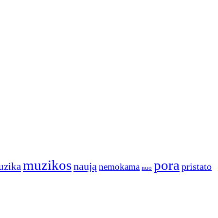
muzikos
pora
naują
uzika
pristato
nemokama
nuo