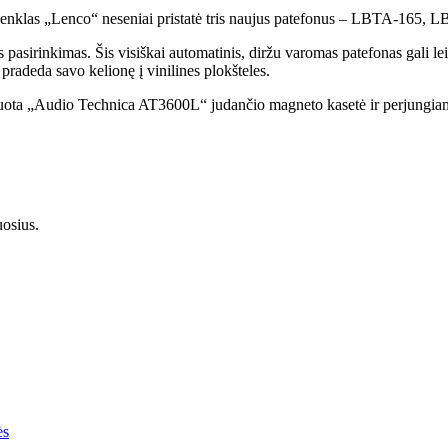
ės ženklas „Lenco“ neseniai pristatė tris naujus patefonus – LBTA-165
sirinkimas. Šis visiškai automatinis, diržu varomas patefonas gali leist
 pradeda savo kelionę į vinilines plokšteles.
tuota „Audio Technica AT3600L“ judančio magneto kasetė ir perjungiamas
osius.
ės