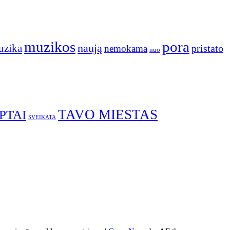
muzikos
pora
naują
uzika
pristato
nemokama
nuo
TAVO MIESTAS
PTAI
SVEIKATA