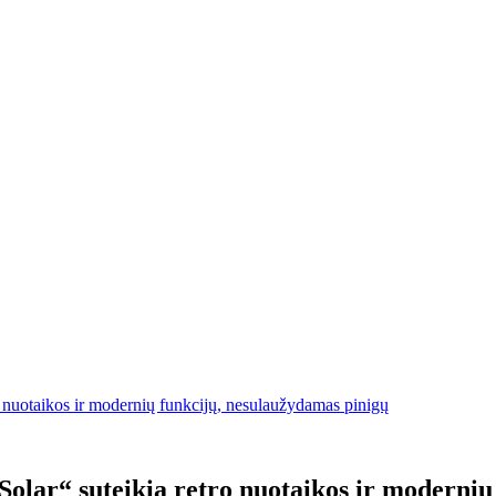
nuotaikos ir modernių funkcijų, nesulaužydamas pinigų
ar“ suteikia retro nuotaikos ir modernių 