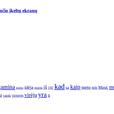
nčio įkeltų ekranų
kad
gamina
kaip
m
iš
idėja
metų
Music
garso
mln
JAV
kai
istorija
yra
virėjų
už
virtuvės
šį
vaizdo