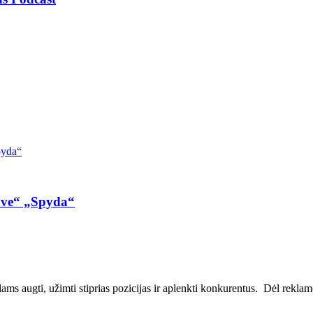
ove“ „Spyda“
ms augti, užimti stiprias pozicijas ir aplenkti konkurentus. Dėl reklamos