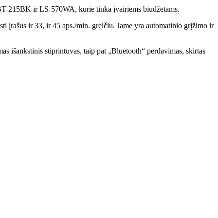
, LBT-215BK ir LS-570WA, kurie tinka įvairiems biudžetams.
i įrašus ir 33, ir 45 aps./min. greičiu. Jame yra automatinio grįžimo ir
 išankstinis stiprintuvas, taip pat „Bluetooth“ perdavimas, skirtas