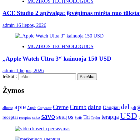
MUZIKOS TECHNOLOGIJOS
ACE Studio 2 apžvalga: įkvėpimas miršta nuo tūksta
admin
16 liepos, 2026
MUZIKOS TECHNOLOGIJOS
„Apple Watch Ultra 3“ kainuoja 150 USD
admin
1 liepos, 2026
Ieškoti:
Žymos
apie
dėl
dainą
Creme
Crumb
Daugiau
albumą
gali
Apple
Carpenter
USD
savo
sesijos
terapija
Tai
receptai
sako
receptas
Swift
Taylor