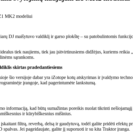
arų DJ maišytuvo valdiklį ir garso plokštę – su patobulintomis funkcij
 idealus tiek naujiems, tiek jau įsitvirtinusiems didžėjus, kuriems reikia
ulinėms sąrankoms.
klis skirtas pradedantiesiems
ioje šio versijoje dabar yra iZotope kotų atskyrimas ir įvaldymo technolo
ių programinėje įrangoje, kad pagerintumėte lankstumą.
o informaciją, kad būtų sumažintas poreikis nuolat tikrinti nešiojamąjį 
amiškesnius ir kūrybiškesnius mišinius.
kaitant filtrą, reverbą, delsą ir gaudytuvą, todėl galite pridėti efektų 
spalvas. Jei pageidaujate, galite jį suporuoti ir su kita Traktor įranga.