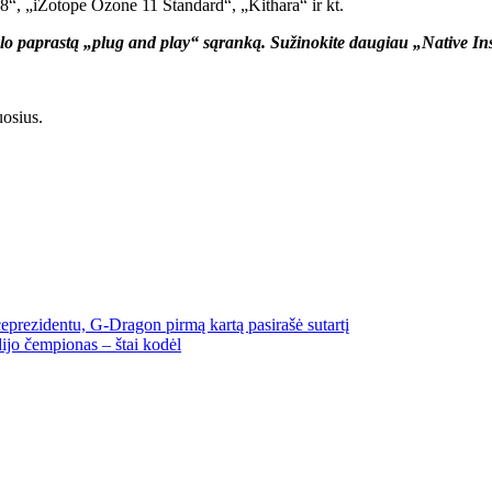
8“, „iZotope Ozone 11 Standard“, „Kithara“ ir kt.
ūlo paprastą „plug and play“ sąranką. Sužinokite daugiau „Native In
osius.
prezidentu, G-Dragon pirmą kartą pasirašė sutartį
ijo čempionas – štai kodėl