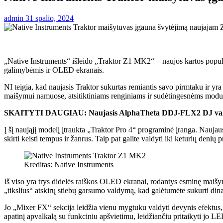
admin
31 spalio, 2024
„Native Instruments“ išleido „Traktor Z1 MK2“ – naujos kartos populi
galimybėmis ir OLED ekranais.
NI teigia, kad naujasis Traktor sukurtas remiantis savo pirmtaku ir yra
maišymui namuose, atsitiktiniams renginiams ir sudėtingesnėms mod
SKAITYTI DAUGIAU:
Naujasis AlphaTheta DDJ-FLX2 DJ valdi
Į šį naująjį modelį įtraukta „Traktor Pro 4“ programinė įranga. Naujaus
skirti keisti tempus ir žanrus. Taip pat galite valdyti iki keturių den
Kreditas: Native Instruments
Iš viso yra trys didelės raiškos OLED ekranai, rodantys esminę maišym
„tikslius“ atskirų stiebų garsumo valdymą, kad galėtumėte sukurti din
Jo „Mixer FX“ sekcija leidžia vienu mygtuku valdyti devynis efektus, įs
apatinį apvalkalą su funkciniu apšvietimu, leidžiančiu pritaikyti jo LED 