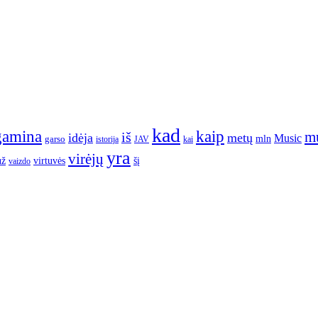
kad
gamina
kaip
m
iš
idėja
metų
Music
garso
mln
JAV
kai
istorija
yra
virėjų
už
virtuvės
šį
vaizdo