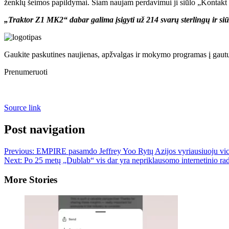
ženklų šeimos papildymai. Šiam naujam perdavimui ji siūlo „Kontakt 
„Traktor Z1 MK2“ dabar galima įsigyti už 214 svarų sterlingų ir si
Gaukite paskutines naujienas, apžvalgas ir mokymo programas į gautu
Prenumeruoti
Source link
Post navigation
Previous:
EMPIRE pasamdo Jeffrey Yoo Rytų Azijos vyriausiuoju vice
Next:
Po 25 metų „Dublab“ vis dar yra nepriklausomo internetinio rad
More Stories