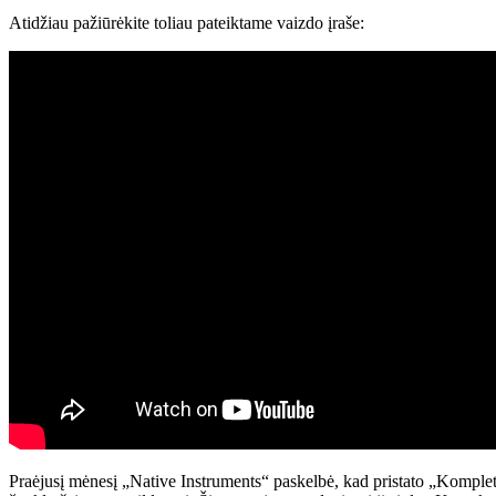
Atidžiau pažiūrėkite toliau pateiktame vaizdo įraše:
Praėjusį mėnesį „Native Instruments“ paskelbė, kad pristato „Komplete