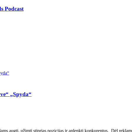
s Podcast
ove“ „Spyda“
ms augti, užimti stiprias pozicijas ir aplenkti konkurentus. Dėl reklamos