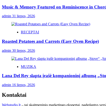
Music & Memory Featured on Reminiscence in Chord
admin
31 liepos, 2026
RECEPTAI
Roasted Potatoes and Carrots (Easy Oven Recipe)
admin
30 liepos, 2026
MUZIKA
Lana Del Rey slapta įrašė kompanioninį albumą „St
admin
16 liepos, 2026
Kontaktai
Webstudio.lt
– tai skaitmeninio marketingo ekspertai, padedantys versla