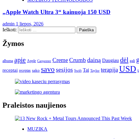
„Apple Watch Ultra 3“ kainuoja 150 USD
admin
1 liepos, 2026
Ieškoti:
Žymos
apie
dėl
dainą
Creme
Crumb
Daugiau
albumą
gali
Apple
Carpenter
USD
savo
sesijos
terapija
Tai
receptai
sako
receptas
Swift
Taylor
Praleistos naujienos
MUZIKA