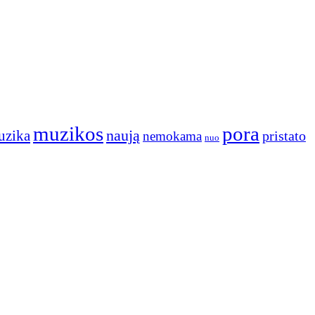
muzikos
pora
naują
uzika
pristato
nemokama
nuo