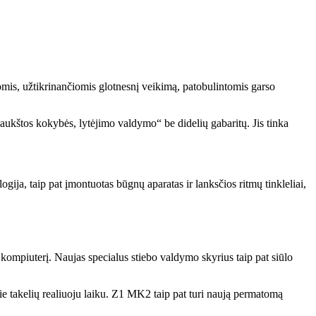
omis, užtikrinančiomis glotnesnį veikimą, patobulintomis garso
 „aukštos kokybės, lytėjimo valdymo“ be didelių gabaritų. Jis tinka
gija, taip pat įmontuotas būgnų aparatas ir lanksčios ritmų tinkleliai,
kompiuterį. Naujas specialus stiebo valdymo skyrius taip pat siūlo
prie takelių realiuoju laiku. Z1 MK2 taip pat turi naują permatomą