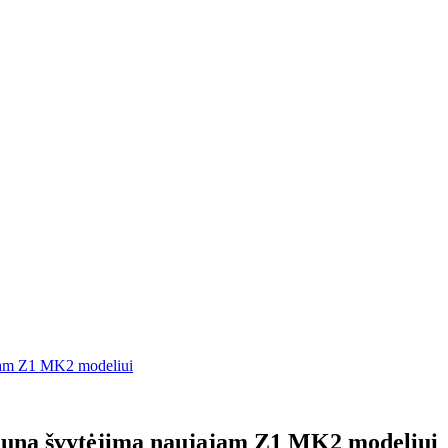
ajam Z1 MK2 modeliui
gauna švytėjimą naujajam Z1 MK2 modeliui