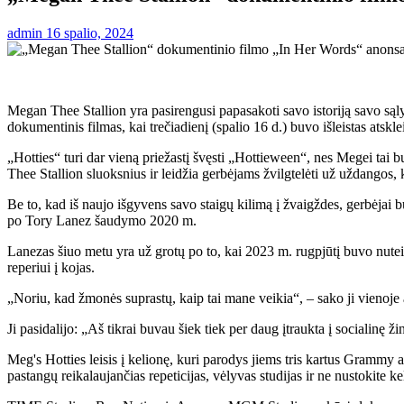
admin
16 spalio, 2024
Megan Thee Stallion yra pasirengusi papasakoti savo istoriją savo sąl
dokumentinis filmas, kai trečiadienį (spalio 16 d.) buvo išleistas atskle
„Hotties“ turi dar vieną priežastį švęsti „Hottieween“, nes Megei tai 
Thee Stallion sluoksnius ir leidžia gerbėjams žvilgtelėti už uždangos,
Be to, kad iš naujo išgyvens savo staigų kilimą į žvaigždes, gerbėjai bu
po Tory Lanez šaudymo 2020 m.
Lanezas šiuo metu yra už grotų po to, kai 2023 m. rugpjūtį buvo nutei
reperiui į kojas.
„Noriu, kad žmonės suprastų, kaip tai mane veikia“, – sako ji vienoje
Ji pasidalijo: „Aš tikrai buvau šiek tiek per daug įtraukta į socialinę ži
Meg's Hotties leisis į kelionę, kuri parodys jiems tris kartus Grammy a
pastangų reikalaujančias repeticijas, vėlyvas studijas ir ne nustokite kel