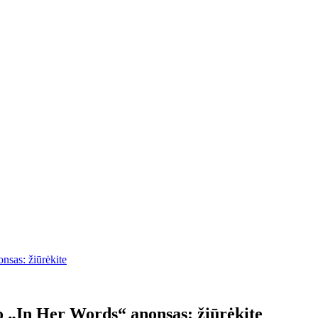
nsas: žiūrėkite
 „In Her Words“ anonsas: žiūrėkite