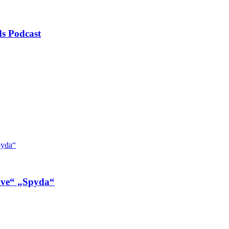
s Podcast
ove“ „Spyda“