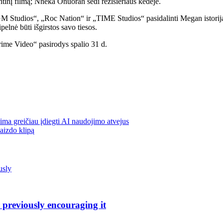
į filmą; Nneka Onuorah sėdi režisieriaus kėdėje.
 Studios“, „Roc Nation“ ir „TIME Studios“ pasidalinti Megan istorija
pelnė būti išgirstos savo tiesos.
ime Video“ pasirodys spalio 31 d.
ma greičiau įdiegti AI naudojimo atvejus
vaizdo klipą
 previously encouraging it