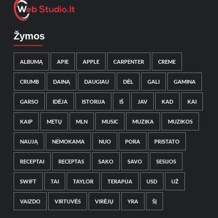
Žymos
ALBUMĄ
APIE
APPLE
CARPENTER
CREME
CRUMB
DAINĄ
DAUGIAU
DĖL
GALI
GAMINA
GARSO
IDĖJA
ISTORIJA
IŠ
JAV
KAD
KAI
KAIP
METŲ
MLN
MUSIC
MUZIKA
MUZIKOS
NAUJĄ
NEMOKAMA
NUO
PORA
PRISTATO
RECEPTAI
RECEPTAS
SAKO
SAVO
SESIJOS
SWIFT
TAI
TAYLOR
TERAPIJA
USD
UŽ
VAIZDO
VIRTUVĖS
VIRĖJŲ
YRA
ŠĮ