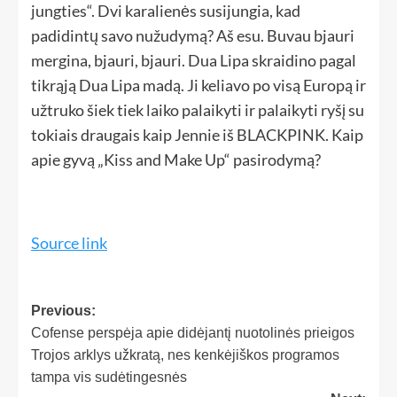
jungties“. Dvi karalienės susijungia, kad
padidintų savo nužudymą? Aš esu. Buvau bjauri
mergina, bjauri, bjauri. Dua Lipa skraidino pagal
tikrąją Dua Lipa madą. Ji keliavo po visą Europą ir
užtruko šiek tiek laiko palaikyti ir palaikyti ryšį su
tokiais draugais kaip Jennie iš BLACKPINK. Kaip
apie gyvą „Kiss and Make Up“ pasirodymą?
Source link
Previous:
Cofense perspėja apie didėjantį nuotolinės prieigos
Trojos arklys užkratą, nes kenkėjiškos programos
tampa vis sudėtingesnės