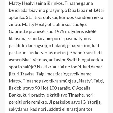
Matty Healy išeina iš rinkos, Tinashe gauna
bendradarbiavimo prašymą, o Dua Lipa netikėtai
aplanko. Štai trys dalykai, kuriuos šiandien reikia
žinoti. Matty Healy oficialiai susižadėjo.
Gabriette pranešė, kad 1975 m. lyderis iškėlė
klausimą. Gandai apie poros pasimatymus
pasklido dar rugsėjį, o balandį ji patvirtino, kad
pastaruosius ketverius metus jie bandė susitikti
asmeniškai. Velnias, ar Taylor Swift blogai verkia
sporto salėje? Na, tikriausiai ne todėl, kad dabar
ji turi Travisą. Taigi mes tiesiog sveikiname,
Matty. Tinashe gavo tikrą smūgį su „Nasty“. Taigi,
jis debiutavo 90 Hot 100 sąraše. O Azealia
Banks, kuri praeityje kritikavo Tinashe, nori
pereiti prie remikso. Ji paskelbė savo IG istoriją,
sakydama, kad nori „uždėti eilėraštį ant tos