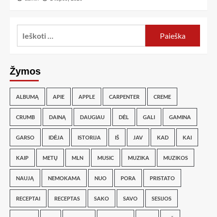
Žymos
ALBUMĄ
APIE
APPLE
CARPENTER
CREME
CRUMB
DAINĄ
DAUGIAU
DĖL
GALI
GAMINA
GARSO
IDĖJA
ISTORIJA
IŠ
JAV
KAD
KAI
KAIP
METŲ
MLN
MUSIC
MUZIKA
MUZIKOS
NAUJĄ
NEMOKAMA
NUO
PORA
PRISTATO
RECEPTAI
RECEPTAS
SAKO
SAVO
SESIJOS