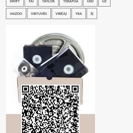
SWIFT
TAI
TAYLOR
TERAPIJA
USD
UŽ
VAIZDO
VIRTUVĖS
VIRĖJŲ
YRA
ŠĮ